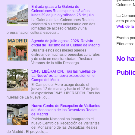
Colomer, M
Entrada gratis a la Galería de
Colecciones Reales por sus 3 años:
lunes 29 de junio y sábado 25 de julio
La Comunid
La Galería de las Colecciones Reales
esta prueb
celebrará su tercer aniversario con dos
Web de la
jornadas de acceso gratuito y una
programación cultural especia...
Escrito po
Agenda de julio-agosto 2026. Revista
Etiquetas
oficial de Turismo de la Ciudad de Madrid
Durante estos dos meses puedes
disfrutar de muchas propuestas culturales
No ha
y de ocio en nuestra ciudad. Destaca:
Veranos de la Villa Descarga ...
Publi
'1945. LIBÉRATION. Tras las huellas de
La Nueve' es la nueva exposición en el
Campo del Moro
El Campo del Moro acoge desde el
jueves 12 de marzo y hasta el 12 de junio
la exposición 1945. LIBÉRATION. Tras las
huellas de La Nueve , qu...
Nuevo Centro de Recepción de Visitantes
del Monasterio de las Descalzas Reales
de Madrid
Patrimonio Nacional ha inaugurado el
nuevo Centro de Recepción de Visitantes
del Monasterio de las Descalzas Reales
de Madrid . El proyecto,...