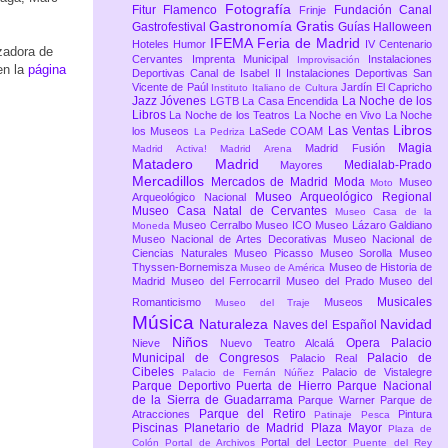
Fotografía
Fitur
Flamenco
Fundación Canal
Frinje
Gastronomía
Gratis
Gastrofestival
Guías
Halloween
IFEMA Feria de Madrid
Hoteles
Humor
IV Centenario
zadora de
Cervantes
Imprenta Municipal
Instalaciones
Improvisación
en la
página
Deportivas Canal de Isabel II
Instalaciones Deportivas San
Vicente de Paúl
Jardín El Capricho
Instituto Italiano de Cultura
Jazz
Jóvenes
La Noche de los
LGTB
La Casa Encendida
Libros
La Noche de los Teatros
La Noche en Vivo
La Noche
Libros
Las Ventas
los Museos
LaSede COAM
La Pedriza
Magia
Madrid Fusión
Madrid Activa!
Madrid Arena
Matadero Madrid
Medialab-Prado
Mayores
Mercadillos
Mercados de Madrid
Moda
Museo
Moto
Museo Arqueológico Regional
Arqueológico Nacional
Museo Casa Natal de Cervantes
Museo Casa de la
Museo Cerralbo
Museo ICO
Museo Lázaro Galdiano
Moneda
Museo Nacional de Artes Decorativas
Museo Nacional de
Ciencias Naturales
Museo Picasso
Museo Sorolla
Museo
Thyssen-Bornemisza
Museo de Historia de
Museo de América
Madrid
Museo del Ferrocarril
Museo del Prado
Museo del
Musicales
Romanticismo
Museos
Museo del Traje
Música
Naturaleza
Navidad
Naves del Español
Niños
Opera
Palacio
Nieve
Nuevo Teatro Alcalá
Municipal de Congresos
Palacio de
Palacio Real
Cibeles
Palacio de Vistalegre
Palacio de Fernán Núñez
Parque Deportivo Puerta de Hierro
Parque Nacional
de la Sierra de Guadarrama
Parque Warner
Parque de
Parque del Retiro
Atracciones
Pintura
Patinaje
Pesca
Piscinas
Planetario de Madrid
Plaza Mayor
Plaza de
Portal del Lector
Colón
Portal de Archivos
Puente del Rey