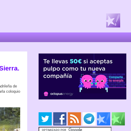
Sierra.
drileña de
arla coloquio