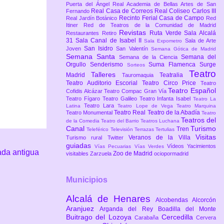
Puerta del Ángel
Real Academia de Bellas Artes de San
Real Casa de Correos
Real Coliseo Carlos III
Fernando
Recinto Ferial Casa de Campo
Real Jardín Botánico
Red
Itiner
Red de Teatros de la Comunidad de Madrid
Revistas
Ruta Verde
Sala Alcalá
Restaurantes
Retiro
31
Sala Canal de Isabel II
Sala de Arte
Sala Expometro
San Isidro
Joven
San Valentín
Semana Gótica de Madrid
Semana Santa
Semana del
Semana de la Ciencia
Orgullo
Senderismo
Suma Flamenca
Surge
Sorteos
Teatro
Talleres
Madrid
Teatralia
Tauromaquia
Teatro Auditorio Escorial
Teatro Circo Price
Teatro
Teatro Español
Cofidis Alcázar
Teatro Compac Gran Vía
Teatro Fígaro
Teatro Galileo
Teatro Infanta Isabel
Teatro La
Teatro Lara
Latina
Teatro Lope de Vega
Teatro Marquina
Teatro Real
Teatro de la Abadía
Teatro Monumental
Teatro
Teatros del
de la Comedia
Teatro del Barrio
Teatros Luchana
Canal
Turismo
Tren
Teleférico
Televisión
Terrazas
Tertulias
Visitas
Veranos de la Villa
Turismo rural
Twitter
guiadas
Vídeos
Yacimientos
Vías Pecuarias
Vías Verdes
ada antigua
Zoo de Madrid
visitables
Zarzuela
ociopormadrid
Municipios
Alcalá de Henares
Alcobendas
Alcorcón
Aranjuez
Arganda del Rey
Boadilla del Monte
Buitrago del Lozoya
Cercedilla
Carabaña
Cervera