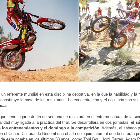
un referente mundial en esta disciplina deportiva, en la que la habilidad y la 
s constituye la base de los resultados. La concentración y el equilibrio son sus
icas.
que tiene lugar este fin de semana se realizará en el entorno natural de la sie
alidad muy ligada a la práctica del trial. Se desarrollará en dos jornadas:
el s
a los entrenamientos y el domingo a la competición
. Además, el sábado po
en el Centro Cultural de Becerril una charla-coloquio informal donde estarán p
de esta prueba en los últimos 50 años, como Toni Bou, Jordi Tarrés, Adam 