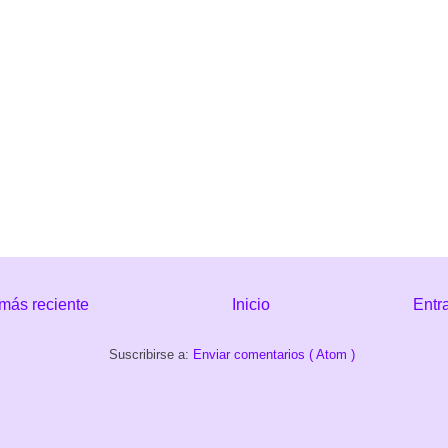
más reciente
Inicio
Entr
Suscribirse a:
Enviar comentarios ( Atom )