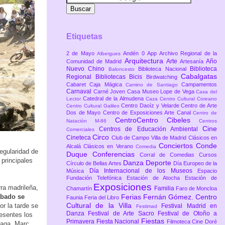
Etiquetas
2 de Mayo
Andén 0
App
Archivo Regional de la
Albergues
Arquitectura
Arte
Año
Comunidad de Madrid
Artesanía
Nuevo Chino
Biblioteca
Biblioteca Nacional
Baloncesto
Cabalgatas
Regional
Bibliotecas
Bicis
Birdwatching
Cabaret
Caja Mágica
Campamentos
Camino de Santiago
Carnaval
Carné Joven
Casa Museo Lope de Vega
Casa del
Catedral de la Almudena
Lector
Caza
Centro Cultural Coreano
Centro Daoíz y Velarde
Centro de Arte
Centro Cultural Galileo
Dos de Mayo
Centro de Exposiciones Arte Canal
Centro de
CentroCentro Cibeles
Natación M-86
Centros
Cine
Centros de Educación Ambiental
Comerciales
Circo
Cineteca
Club de Campo Villa de Madrid
Clásicos en
Conciertos
Conde
Alcalá
Clásicos en Verano
Comedia
regularidad de
Duque
Conferencias
Corral de Comedias
Cursos
 principales
Danza
Deporte
Círculo de Bellas Artes
Día Europeo de la
Día Internacional de los Museos
Música
Espacio
Fundación Telefónica
Estación de Atocha
Estación de
Exposiciones
rra madrileña,
Familia
Chamartín
Faro de Moncloa
ábado se
Ferias
Fernán Gómez. Centro
Faunia
Feria del Libro
Cultural de la Villa
r la tarde se
Festival Madrid en
Festimad
Danza
Festival de Arte Sacro
Festival de Otoño a
resentes los
Fiestas
Primavera
Fiesta Nacional
Filmoteca Cine Doré
Raga, Marc