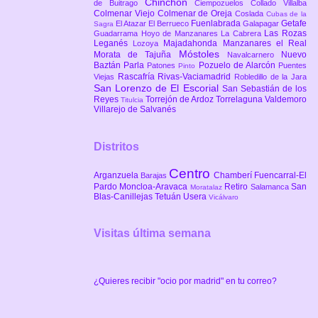
Chinchón
de Buitrago
Ciempozuelos
Collado Villalba
Colmenar Viejo
Colmenar de Oreja
Coslada
Cubas de la
Fuenlabrada
Getafe
El Atazar
El Berrueco
Galapagar
Sagra
Las Rozas
Guadarrama
Hoyo de Manzanares
La Cabrera
Leganés
Majadahonda
Manzanares el Real
Lozoya
Móstoles
Morata de Tajuña
Nuevo
Navalcarnero
Baztán
Parla
Pozuelo de Alarcón
Patones
Puentes
Pinto
Rascafría
Rivas-Vaciamadrid
Viejas
Robledillo de la Jara
San Lorenzo de El Escorial
San Sebastián de los
Reyes
Torrejón de Ardoz
Torrelaguna
Valdemoro
Titulcia
Villarejo de Salvanés
Distritos
Centro
Arganzuela
Chamberí
Fuencarral-El
Barajas
Pardo
Moncloa-Aravaca
Retiro
San
Salamanca
Moratalaz
Blas-Canillejas
Tetuán
Usera
Vicálvaro
Visitas última semana
¿Quieres recibir "ocio por madrid" en tu correo?