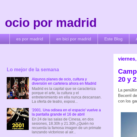
ocio por madrid
es por madrid
en bici por madrid
Este Blog
viernes,
Lo mejor de la semana
Campe
20 y 
Algunos planes de ocio, cultura y
diversión en cartelera ahora en Madrid
Madrid es la capital que se caracteriza
La penúlti
porque el arte, la cultura y el
Becerril d
entretenimiento en ella nunca descansan.
con los ga
La oferta de teatro, exposi...
'2001. Una odisea en el espacio' vuelve a
la pantalla grande el 16 de abril
En 24 de las salas de Cinesa, en dos
sesiones, 18.30h y 21.30h ¿Quién no
recuerda la famosa imagen de un primate
lanzando victorioso al air...