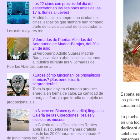
Los 22 cines con precios del día del
espectador en las sesiones antes de las
17 h. (lunes a jueves)
Madrid ha sido siempre una ciudad de
cines, espacios que siempre han formado
parte de la vida cultural de la ciudadanía.
Los más mayores rec...
V Jornadas de Puertas Abiertas del
Aeropuerto de Madrid-Barajas, del 20 al
24 de julio
El Aeropuerto Adolfo Suárez Madrid-
Barajas vuelve a abrir sus instalaciones
al público durante las V Jornadas de
Puertas Abiertas, que se ...
¿Sabes cómo funcionan los prismáticos
térmicos? ¡Sus beneficios te
sorprenderán!
Todo lo que hay en el mundo produce
energía en forma de calor. La cantidad de
España es 
energía infrarroja que irradia un objeto es
los piloto
proporcional a s...
característ
La Noche en Blanco (y Amarillo) llega a la
Galería de las Colecciones Reales y
La prueba 
estos otros museos
en una loc
La Galería de las Colecciones Reales
dedicará 
abrirá sus puertas de manera gratuita
celebrará 
desde las 20:00 horas de este sábado 6
de junio hasta las 1:00 ho...
ganadores 