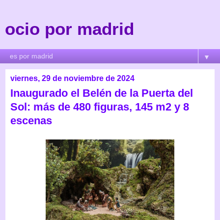
ocio por madrid
▼
viernes, 29 de noviembre de 2024
Inaugurado el Belén de la Puerta del
Sol: más de 480 figuras, 145 m2 y 8
escenas