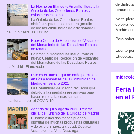
de disfrut
La Noche en Blanco (y Amarillo) llega a la
tomamos u
Galería de las Colecciones Reales y
estos otros museos
No te pier
La Galería de las Colecciones Reales
abrirá sus puertas de manera gratuita
celebra to
desde las 20:00 horas de este sábado 6
Madrid que
de junio hasta las 1:00 ho...
Para saber
Nuevo Centro de Recepción de Visitantes
del Monasterio de las Descalzas Reales
de Madrid
Escrito po
Patrimonio Nacional ha inaugurado el
Etiquetas
nuevo Centro de Recepción de Visitantes
del Monasterio de las Descalzas Reales
de Madrid . El proyecto,...
Este es el único lugar de baño permitido
miércol
en ríos y embalses de la Comunidad de
Madrid en verano 2021
Feria
La Comunidad de Madrid recuerda que,
debido a las medidas preventivas para
en el
hacer frente a la crisis sanitaria
ocasionada por el COVID-19, ...
Agenda de julio-agosto 2026. Revista
oficial de Turismo de la Ciudad de Madrid
Durante estos dos meses puedes
disfrutar de muchas propuestas culturales
y de ocio en nuestra ciudad. Destaca:
Veranos de la Villa Descarga ...