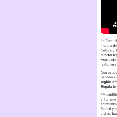
La Comunid
marcha de 
Cultura y 
director r
Asociación
la Adminis
Con esta c
pandemia q
región of
Regala-te
#MadridSin
y Turismo 
entretenim
Madrid y s
vistas, ha