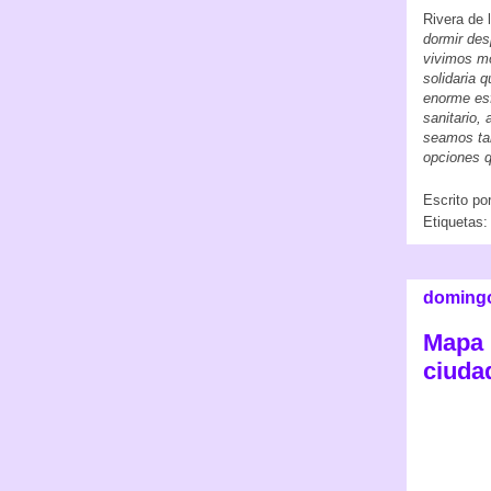
Rivera de
dormir des
vivimos m
solidaria 
enorme esf
sanitario,
seamos tam
opciones 
Escrito po
Etiquetas
domingo
Mapa 
ciuda