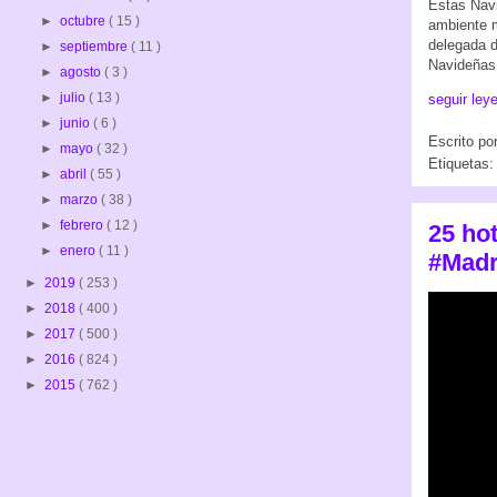
Estas Navid
►
octubre
( 15 )
ambiente m
delegada d
►
septiembre
( 11 )
Navideñas 
►
agosto
( 3 )
►
julio
( 13 )
seguir ley
►
junio
( 6 )
Escrito po
►
mayo
( 32 )
Etiquetas
►
abril
( 55 )
►
marzo
( 38 )
►
febrero
( 12 )
25 hot
►
enero
( 11 )
#Madr
►
2019
( 253 )
►
2018
( 400 )
►
2017
( 500 )
►
2016
( 824 )
►
2015
( 762 )