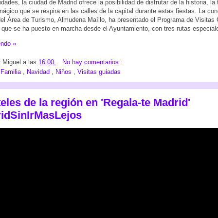
ades, la ciudad de Madrid ofrece la posibilidad de disfrutar de la historia, la t
ágico que se respira en las calles de la capital durante estas fiestas. La con
el Área de Turismo, Almudena Maíllo, ha presentado el Programa de Visitas
que se ha puesto en marcha desde el Ayuntamiento, con tres rutas especial
endo »
r
Miguel
a las
16:00
No hay comentarios :
:
Familia
,
Navidad
,
Niños
,
Visitas guiadas
eles de la región en 'Regala-te Madrid'
idSinIrMasLejos