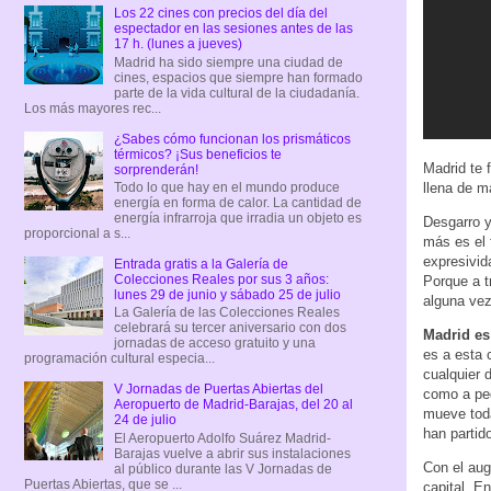
Los 22 cines con precios del día del
espectador en las sesiones antes de las
17 h. (lunes a jueves)
Madrid ha sido siempre una ciudad de
cines, espacios que siempre han formado
parte de la vida cultural de la ciudadanía.
Los más mayores rec...
¿Sabes cómo funcionan los prismáticos
térmicos? ¡Sus beneficios te
Madrid te 
sorprenderán!
llena de m
Todo lo que hay en el mundo produce
energía en forma de calor. La cantidad de
energía infrarroja que irradia un objeto es
Desgarro y
proporcional a s...
más es el 
expresivid
Entrada gratis a la Galería de
Colecciones Reales por sus 3 años:
Porque a t
lunes 29 de junio y sábado 25 de julio
alguna vez
La Galería de las Colecciones Reales
celebrará su tercer aniversario con dos
Madrid es
jornadas de acceso gratuito y una
es a esta 
programación cultural especia...
cualquier 
V Jornadas de Puertas Abiertas del
como a peq
Aeropuerto de Madrid-Barajas, del 20 al
mueve toda
24 de julio
han partid
El Aeropuerto Adolfo Suárez Madrid-
Barajas vuelve a abrir sus instalaciones
Con el aug
al público durante las V Jornadas de
Puertas Abiertas, que se ...
capital. E