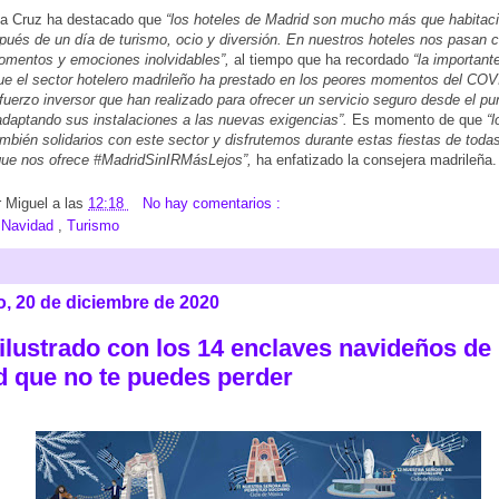
 la Cruz ha destacado que
“los hoteles de Madrid son mucho más que habitac
pués de un día de turismo, ocio y diversión. En nuestros hoteles nos pasan 
omentos y emociones inolvidables”,
al tiempo que ha recordado
“la important
que el sector hotelero madrileño ha prestado en los peores momentos del COV
uerzo inversor que han realizado para ofrecer un servicio seguro desde el pu
 adaptando sus instalaciones a las nuevas exigencias”.
Es momento de que
“l
bién solidarios con este sector y disfrutemos durante estas fiestas de todas
que nos ofrece #MadridSinIRMásLejos”,
ha enfatizado la consejera madrileña.
r
Miguel
a las
12:18
No hay comentarios :
:
Navidad
,
Turismo
, 20 de diciembre de 2020
ilustrado con los 14 enclaves navideños de 
d que no te puedes perder