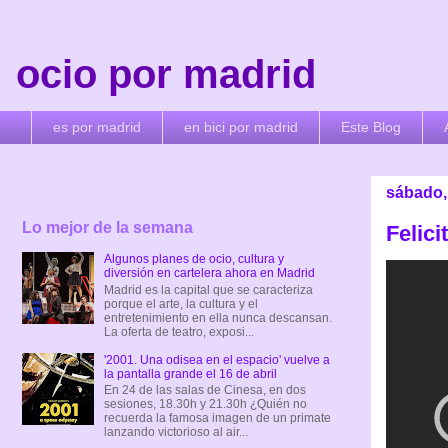
ocio por madrid
es por madrid
en bici por madrid
Este Blog
sábado,
Lo mejor de la semana
Felic
Algunos planes de ocio, cultura y
diversión en cartelera ahora en Madrid
Madrid es la capital que se caracteriza
porque el arte, la cultura y el
entretenimiento en ella nunca descansan.
La oferta de teatro, exposi...
'2001. Una odisea en el espacio' vuelve a
la pantalla grande el 16 de abril
En 24 de las salas de Cinesa, en dos
sesiones, 18.30h y 21.30h ¿Quién no
recuerda la famosa imagen de un primate
lanzando victorioso al air...