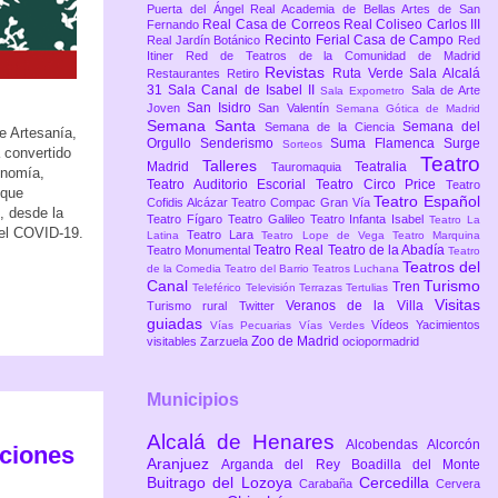
Puerta del Ángel
Real Academia de Bellas Artes de San
Real Casa de Correos
Real Coliseo Carlos III
Fernando
Recinto Ferial Casa de Campo
Real Jardín Botánico
Red
Itiner
Red de Teatros de la Comunidad de Madrid
Revistas
Ruta Verde
Sala Alcalá
Restaurantes
Retiro
31
Sala Canal de Isabel II
Sala de Arte
Sala Expometro
San Isidro
Joven
San Valentín
Semana Gótica de Madrid
Semana Santa
Semana del
Semana de la Ciencia
e Artesanía,
Orgullo
Senderismo
Suma Flamenca
Surge
Sorteos
 convertido
Teatro
Talleres
Madrid
Teatralia
Tauromaquia
onomía,
Teatro Auditorio Escorial
Teatro Circo Price
Teatro
 que
Teatro Español
Cofidis Alcázar
Teatro Compac Gran Vía
, desde la
Teatro Fígaro
Teatro Galileo
Teatro Infanta Isabel
Teatro La
 el COVID-19.
Teatro Lara
Latina
Teatro Lope de Vega
Teatro Marquina
Teatro Real
Teatro de la Abadía
Teatro Monumental
Teatro
Teatros del
de la Comedia
Teatro del Barrio
Teatros Luchana
Canal
Turismo
Tren
Teleférico
Televisión
Terrazas
Tertulias
Visitas
Veranos de la Villa
Turismo rural
Twitter
guiadas
Vídeos
Yacimientos
Vías Pecuarias
Vías Verdes
Zoo de Madrid
visitables
Zarzuela
ociopormadrid
Municipios
Alcalá de Henares
Alcobendas
Alcorcón
pciones
Aranjuez
Arganda del Rey
Boadilla del Monte
Buitrago del Lozoya
Cercedilla
Carabaña
Cervera