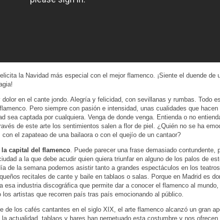
felicita la Navidad más especial con el mejor flamenco. ¡Siente el duende de 
agia!
 dolor en el cante jondo. Alegría y felicidad, con sevillanas y rumbas. Todo 
flamenco. Pero siempre con pasión e intensidad, unas cualidades que hacen
ad sea captada por cualquiera. Venga de donde venga. Entienda o no entienda
ravés de este arte los sentimientos salen a flor de piel. ¿Quién no se ha em
 con el zapateao de una bailaora o con el quejío de un cantaor?
 la capital del flamenco
. Puede parecer una frase demasiado contundente, 
ciudad a la que debe acudir quien quiera triunfar en alguno de los palos de est
día de la semana podemos asistir tanto a grandes espectáculos en los teatros
ueños recitales de cante y baile en tablaos o salas. Porque en Madrid es d
 esa industria discográfica que permite dar a conocer el flamenco al mundo,
o los artistas que recorren país tras país emocionando al público.
e de los cafés cantantes en el siglo XIX, el arte flamenco alcanzó un gran a
n la actualidad, tablaos y bares han perpetuado esta costumbre y nos ofrecen l