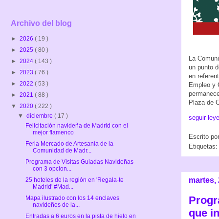
Archivo del blog
►
2026
( 19 )
►
2025
( 80 )
La Comunid
►
2024
( 143 )
un punto d
►
2023
( 76 )
en referen
►
2022
( 53 )
Empleo y C
permanecer
►
2021
( 88 )
Plaza de C
▼
2020
( 222 )
▼
diciembre
( 17 )
seguir ley
Felicitación navideña de Madrid con el
mejor flamenco
Escrito po
Feria Mercado de Artesanía de la
Etiquetas:
Comunidad de Madr...
Programa de Visitas Guiadas Navideñas
con 3 opcion...
martes,
25 hoteles de la región en 'Regala-te
Madrid' #Mad...
Progr
Mapa ilustrado con los 14 enclaves
navideños de la...
que in
Entradas a 6 euros en la pista de hielo en