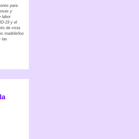
iones para
cosas y
e labor
ID-19 y el
nto de vista
os madrileños
 las
la