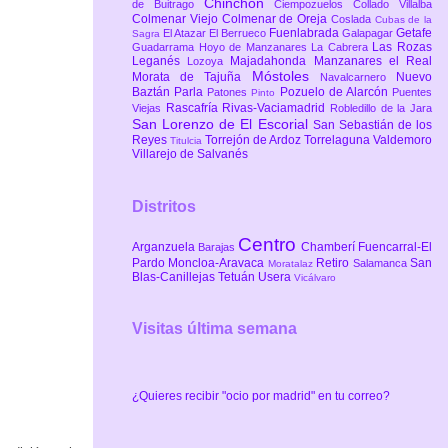
Chinchón
de Buitrago
Ciempozuelos
Collado Villalba
Colmenar Viejo
Colmenar de Oreja
Coslada
Cubas de la
Fuenlabrada
Getafe
El Atazar
El Berrueco
Galapagar
Sagra
Las Rozas
Guadarrama
Hoyo de Manzanares
La Cabrera
Leganés
Majadahonda
Manzanares el Real
Lozoya
Móstoles
Morata de Tajuña
Nuevo
Navalcarnero
Baztán
Parla
Pozuelo de Alarcón
Patones
Puentes
Pinto
Rascafría
Rivas-Vaciamadrid
Viejas
Robledillo de la Jara
San Lorenzo de El Escorial
San Sebastián de los
Reyes
Torrejón de Ardoz
Torrelaguna
Valdemoro
Titulcia
Villarejo de Salvanés
Distritos
Centro
Arganzuela
Chamberí
Fuencarral-El
Barajas
Pardo
Moncloa-Aravaca
Retiro
San
Salamanca
Moratalaz
Blas-Canillejas
Tetuán
Usera
Vicálvaro
Visitas última semana
¿Quieres recibir "ocio por madrid" en tu correo?