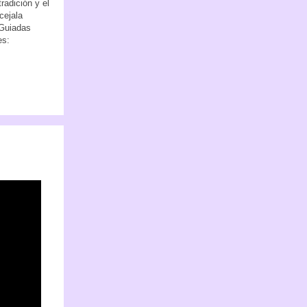
radición y el
cejala
 Guiadas
es: