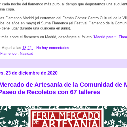
ar cada noche del flamenco más puro, al tiempo que degustamos una suculen
na copa.
das Flamenco Madrid (el certamen del Fernán Gómez Centro Cultural de la Vil
dos los años en mayo) ni Suma Flamenca (el Festival Flamenco de la Comun
 tiene lugar durante una quincena en junio).
 más sobre el flamenco en Madrid, descárgate el folleto
"Madrid para ti: Fla
r
Miguel
a las
13:22
No hay comentarios :
:
Flamenco
,
Navidad
es, 23 de diciembre de 2020
 Mercado de Artesanía de la Comunidad de 
 Paseo de Recoletos con 67 talleres