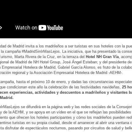
ad de Madrid invita a los madrileños a ser turistas en sus hoteles con la pu
la campaña #MadridSinIrMasLejos. La iniciativa, que ha presentado la conse
Turismo, Marta Rivera de la Cruz, en la terraza del
Hotel NH Gran Vía
, acom
egional de Madrid de NH Hotel Group, José Ángel Esteban; y del presidente de
 Empresarial Hotelera de Madrid, Gabriel García Alonso, es fruto de la colabo
tración regional y la Asociación Empresarial Hotelera de Madrid -AEHM-.
ampaña, hasta el próximo 10 de enero, y dadas las circunstancias especiales
ue condicionan este año la celebración de las festividades navideñas,
25 ho
recen experiencias, actividades y descuentos a madrileños y visitantes b
 Madrid.
IrMasLejos se difundirá en la página web y las redes sociales de la Consejer
y de la AEHM, y se apoya en un vídeo en el que se reflejan las posibilidades
iento que ofrecen los hoteles participantes y cómo los madrileños pueden red
entirse turistas en su propia ciudad, desde el amanecer al abrir una ventana 
sta disfrutar de espectáculos nocturnos, pasando por circuitos de salud y bell