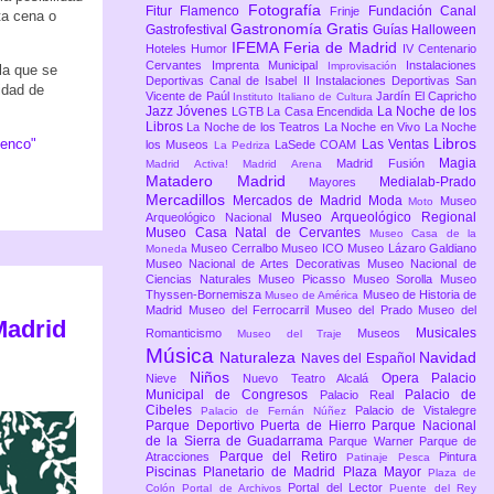
Fotografía
Fitur
Flamenco
Fundación Canal
Frinje
ta cena o
Gastronomía
Gratis
Gastrofestival
Guías
Halloween
IFEMA Feria de Madrid
Hoteles
Humor
IV Centenario
Cervantes
Imprenta Municipal
Instalaciones
Improvisación
la que se
Deportivas Canal de Isabel II
Instalaciones Deportivas San
idad de
Vicente de Paúl
Jardín El Capricho
Instituto Italiano de Cultura
Jazz
Jóvenes
La Noche de los
LGTB
La Casa Encendida
Libros
La Noche de los Teatros
La Noche en Vivo
La Noche
Libros
menco"
Las Ventas
los Museos
LaSede COAM
La Pedriza
Magia
Madrid Fusión
Madrid Activa!
Madrid Arena
Matadero Madrid
Medialab-Prado
Mayores
Mercadillos
Mercados de Madrid
Moda
Museo
Moto
Museo Arqueológico Regional
Arqueológico Nacional
Museo Casa Natal de Cervantes
Museo Casa de la
Museo Cerralbo
Museo ICO
Museo Lázaro Galdiano
Moneda
Museo Nacional de Artes Decorativas
Museo Nacional de
Ciencias Naturales
Museo Picasso
Museo Sorolla
Museo
Thyssen-Bornemisza
Museo de Historia de
Museo de América
Madrid
Museo del Ferrocarril
Museo del Prado
Museo del
Madrid
Musicales
Romanticismo
Museos
Museo del Traje
Música
Naturaleza
Navidad
Naves del Español
Niños
Opera
Palacio
Nieve
Nuevo Teatro Alcalá
Municipal de Congresos
Palacio de
Palacio Real
Cibeles
Palacio de Vistalegre
Palacio de Fernán Núñez
Parque Deportivo Puerta de Hierro
Parque Nacional
de la Sierra de Guadarrama
Parque Warner
Parque de
Parque del Retiro
Atracciones
Pintura
Patinaje
Pesca
Piscinas
Planetario de Madrid
Plaza Mayor
Plaza de
Portal del Lector
Colón
Portal de Archivos
Puente del Rey