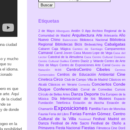
Etiquetas
2 de Mayo
Andén 0
App
Archivo Regional de la
Albergues
Arquitectura
Arte
Año
Comunidad de Madrid
Artesanía
Nuevo Chino
Biblioteca
Biblioteca Nacional
Baloncesto
Cabalgatas
una ciudad
Regional
Bibliotecas
Bicis
Birdwatching
Cabaret
Caja Mágica
Campamentos
Camino de Santiago
Carnaval
Carné Joven
Casa Museo Lope de Vega
Casa del
Catedral de la Almudena
Lector
Caza
Centro Cultural Coreano
eso y mucho
Centro Daoíz y Velarde
Centro de Arte
Centro Cultural Galileo
 que su
Dos de Mayo
Centro de Exposiciones Arte Canal
Centro de
 el idioma.
CentroCentro Cibeles
Natación M-86
Centros
Cine
ocionado
Centros de Educación Ambiental
Comerciales
Circo
Cineteca
Club de Campo Villa de Madrid
Clásicos en
Conciertos
Conde
Alcalá
Clásicos en Verano
Comedia
pero es que
Duque
Conferencias
Corral de Comedias
Cursos
e arte. Aquí
Danza
Deporte
Círculo de Bellas Artes
Día Europeo de la
Día Internacional de los Museos
 de la ciudad
Música
Espacio
Fundación Telefónica
Estación de Atocha
Estación de
onde se
Exposiciones
Familia
Chamartín
Faro de Moncloa
 y de donde
Ferias
Fernán Gómez. Centro
Faunia
Feria del Libro
Cultural de la Villa
Festival Madrid en
Festimad
Danza
Festival de Arte Sacro
Festival de Otoño a
pogeo en la
Fiestas
Primavera
Fiesta Nacional
Filmoteca Cine Doré
a posibilidad