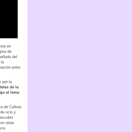
esta en
jera de
pañada del
 la
ración entre
 por la
teles de la
ajo el lema
ía de Cultura
 de ocio y
escubrir
con otras
eza.