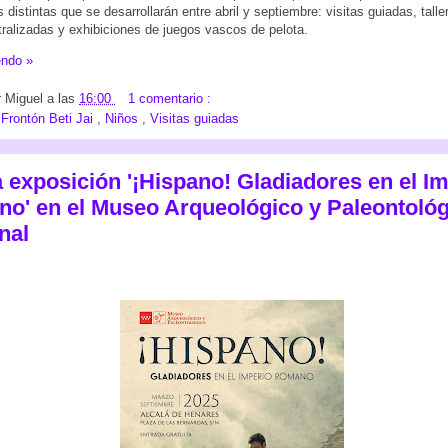
 distintas que se desarrollarán entre abril y septiembre: visitas guiadas, taller
atralizadas y exhibiciones de juegos vascos de pelota.
endo »
r
Miguel
a las
16:00
1 comentario :
:
Frontón Beti Jai
,
Niños
,
Visitas guiadas
 exposición '¡Hispano! Gladiadores en el I
o' en el Museo Arqueológico y Paleontológ
nal