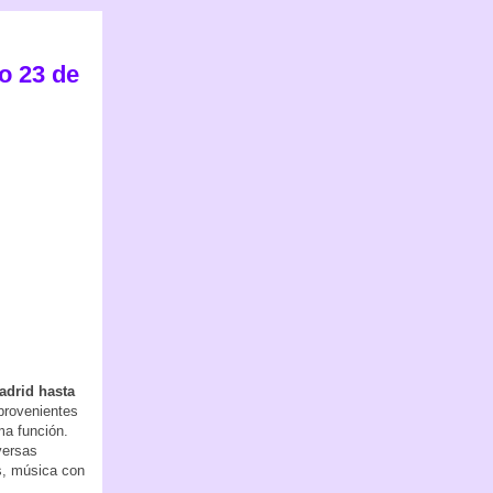
o 23 de
adrid hasta
provenientes
ma función.
versas
s, música con
.