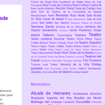
Puerta del Ángel
Real Academia de Bellas Artes de San
Real Casa de Correos
Real Coliseo Carlos III
Fernando
Recinto Ferial Casa de Campo
Real Jardín Botánico
Red
Itiner
Red de Teatros de la Comunidad de Madrid
Revistas
Ruta Verde
Sala Alcalá
Restaurantes
Retiro
esde
31
Sala Canal de Isabel II
Sala de Arte
Sala Expometro
San Isidro
Joven
San Valentín
Semana Gótica de Madrid
Semana Santa
Semana del
Semana de la Ciencia
Orgullo
Senderismo
Suma Flamenca
Surge
Sorteos
Teatro
Talleres
Madrid
Teatralia
Tauromaquia
Teatro Auditorio Escorial
Teatro Circo Price
Teatro
Teatro Español
Cofidis Alcázar
Teatro Compac Gran Vía
Teatro Fígaro
Teatro Galileo
Teatro Infanta Isabel
Teatro La
Teatro Lara
Latina
Teatro Lope de Vega
Teatro Marquina
Teatro Real
Teatro de la Abadía
Teatro Monumental
Teatro
Teatros del
de la Comedia
Teatro del Barrio
Teatros Luchana
Canal
Turismo
Tren
Teleférico
Televisión
Terrazas
Tertulias
Visitas
Veranos de la Villa
Turismo rural
Twitter
guiadas
Vídeos
Yacimientos
Vías Pecuarias
Vías Verdes
Zoo de Madrid
visitables
Zarzuela
ociopormadrid
Municipios
atrimonio
Alcalá de Henares
Alcobendas
Alcorcón
itas para
Aranjuez
Arganda del Rey
Boadilla del Monte
as
Buitrago del Lozoya
Cercedilla
Carabaña
Cervera
tro