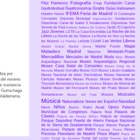
Fotografía
Fitur
Flamenco
Fundación Canal
Frinje
Gastronomía
Gratis
Gastrofestival
Guías
Halloween
IFEMA Feria de Madrid
Hoteles
Humor
IV Centenario
Cervantes
Imprenta Municipal
Instalaciones
Improvisación
Deportivas Canal de Isabel II
Instalaciones Deportivas San
Vicente de Paúl
Jardín El Capricho
Instituto Italiano de Cultura
Jazz
Jóvenes
La Noche de los
LGTB
La Casa Encendida
Libros
La Noche de los Teatros
La Noche en Vivo
La Noche
Libros
Las Ventas
los Museos
LaSede COAM
La Pedriza
Magia
Madrid Fusión
Madrid Activa!
Madrid Arena
Matadero Madrid
Medialab-Prado
Mayores
Mercadillos
Mercados de Madrid
Moda
Museo
Moto
Museo Arqueológico Regional
Arqueológico Nacional
Museo Casa Natal de Cervantes
Museo Casa de la
Museo Cerralbo
Museo ICO
Museo Lázaro Galdiano
Moneda
bra por
Museo Nacional de Artes Decorativas
Museo Nacional de
s del noveno
Ciencias Naturales
Museo Picasso
Museo Sorolla
Museo
Thyssen-Bornemisza
Museo de Historia de
Museo de América
se sustancia
Madrid
Museo del Ferrocarril
Museo del Prado
Museo del
r Gurruchaga
Musicales
Romanticismo
Museos
Museo del Traje
 Valderrama
Música
Naturaleza
Navidad
Naves del Español
Niños
Opera
Palacio
Nieve
Nuevo Teatro Alcalá
Municipal de Congresos
Palacio de
Palacio Real
Cibeles
Palacio de Vistalegre
Palacio de Fernán Núñez
Parque Deportivo Puerta de Hierro
Parque Nacional
de la Sierra de Guadarrama
Parque Warner
Parque de
Parque del Retiro
Atracciones
Pintura
Patinaje
Pesca
Piscinas
Planetario de Madrid
Plaza Mayor
Plaza de
Portal del Lector
Colón
Portal de Archivos
Puente del Rey