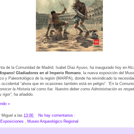
nta de la Comunidad de Madrid, Isabel Díaz Ayuso, ha inaugurado hoy en Alc
Hispano! Gladiadores en el Imperio Romano
, la nueva exposición del Mus
co y Paleontológico de la región (MARPA), donde ha reivindicado la necesida
a occidental “ahora que en ocasiones también está en peligro”.
“En la Comunid
nocer la Historia tal como fue. Nuestro deber como Administración es respet
 rigor”,
ha añadido.
endo »
r
Miguel
a las
13:00
No hay comentarios :
:
Exposiciones
,
Museo Arqueológico Regional