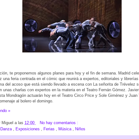
ción, te proponemos algunos planes para hoy y el fin de semana. Madrid cele
z una feria centrada en el cómic que reunirá a expertos, editoriales y librería
ema del acoso que está siendo llevado a escena con La señorita de Trévelez 
n unas charlas con expertos en la materia en el Teatro Fernán Gómez. Javie
sta Mondragón actuarán hoy en el Teatro Circo Price y Sole Giménez y Juan
omenaje al bolero el domingo.
endo »
r
Miguel
a las
12:00
No hay comentarios :
:
Danza
,
Exposiciones
,
Ferias
,
Música
,
Niños