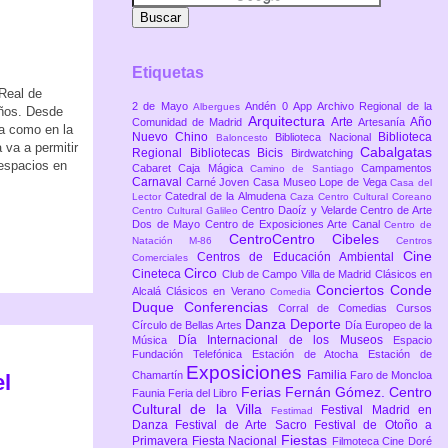
Etiquetas
 Real de
2 de Mayo
Andén 0
App
Archivo Regional de la
Albergues
años. Desde
Arquitectura
Arte
Año
Comunidad de Madrid
Artesanía
da como en la
Nuevo Chino
Biblioteca
Biblioteca Nacional
Baloncesto
 va a permitir
Cabalgatas
Regional
Bibliotecas
Bicis
Birdwatching
 espacios en
Cabaret
Caja Mágica
Campamentos
Camino de Santiago
Carnaval
Carné Joven
Casa Museo Lope de Vega
Casa del
Catedral de la Almudena
Lector
Caza
Centro Cultural Coreano
Centro Daoíz y Velarde
Centro de Arte
Centro Cultural Galileo
Dos de Mayo
Centro de Exposiciones Arte Canal
Centro de
CentroCentro Cibeles
Natación M-86
Centros
Cine
Centros de Educación Ambiental
Comerciales
Circo
Cineteca
Club de Campo Villa de Madrid
Clásicos en
Conciertos
Conde
Alcalá
Clásicos en Verano
Comedia
Duque
Conferencias
Corral de Comedias
Cursos
Danza
Deporte
Círculo de Bellas Artes
Día Europeo de la
Día Internacional de los Museos
Música
Espacio
Fundación Telefónica
Estación de Atocha
Estación de
Exposiciones
Familia
Chamartín
Faro de Moncloa
el
Ferias
Fernán Gómez. Centro
Faunia
Feria del Libro
Cultural de la Villa
Festival Madrid en
Festimad
Danza
Festival de Arte Sacro
Festival de Otoño a
Fiestas
Primavera
Fiesta Nacional
Filmoteca Cine Doré