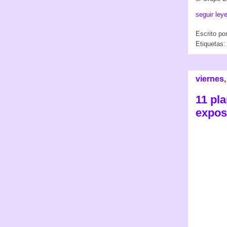
seguir ley
Escrito po
Etiquetas
viernes
11 pla
expos