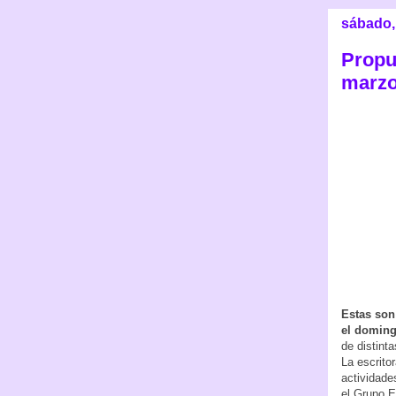
sábado,
Propu
marz
Estas son
el domin
de distint
La escrito
actividade
el Grupo 