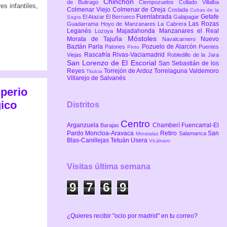
Chinchón
de Buitrago
Ciempozuelos
Collado Villalba
es infantiles,
Colmenar Viejo
Colmenar de Oreja
Coslada
Cubas de la
Fuenlabrada
Getafe
El Atazar
El Berrueco
Galapagar
Sagra
Las Rozas
Guadarrama
Hoyo de Manzanares
La Cabrera
Leganés
Majadahonda
Manzanares el Real
Lozoya
Móstoles
Morata de Tajuña
Nuevo
Navalcarnero
Baztán
Parla
Pozuelo de Alarcón
Patones
Puentes
Pinto
Rascafría
Rivas-Vaciamadrid
Viejas
Robledillo de la Jara
San Lorenzo de El Escorial
San Sebastián de los
Reyes
Torrejón de Ardoz
Torrelaguna
Valdemoro
Titulcia
Villarejo de Salvanés
mperio
ico
Distritos
Centro
Arganzuela
Chamberí
Fuencarral-El
Barajas
Pardo
Moncloa-Aravaca
Retiro
San
Salamanca
Moratalaz
Blas-Canillejas
Tetuán
Usera
Vicálvaro
Visitas última semana
9
7
6
9
¿Quieres recibir "ocio por madrid" en tu correo?