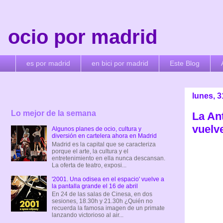
ocio por madrid
es por madrid
en bici por madrid
Este Blog
lunes, 
Lo mejor de la semana
La Ant
vuelve
Algunos planes de ocio, cultura y
diversión en cartelera ahora en Madrid
Madrid es la capital que se caracteriza
porque el arte, la cultura y el
entretenimiento en ella nunca descansan.
La oferta de teatro, exposi...
'2001. Una odisea en el espacio' vuelve a
la pantalla grande el 16 de abril
En 24 de las salas de Cinesa, en dos
sesiones, 18.30h y 21.30h ¿Quién no
recuerda la famosa imagen de un primate
lanzando victorioso al air...