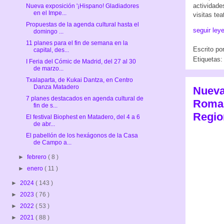
actividades
Nueva exposición '¡Hispano! Gladiadores
en el Impe...
visitas te
Propuestas de la agenda cultural hasta el
seguir ley
domingo ...
11 planes para el fin de semana en la
Escrito po
capital, des...
Etiquetas
I Feria del Cómic de Madrid, del 27 al 30
de marzo...
Txalaparta, de Kukai Dantza, en Centro
Danza Matadero
Nueva
7 planes destacados en agenda cultural de
Roman
fin de s...
Regio
El festival Biophest en Matadero, del 4 a 6
de abr...
El pabellón de los hexágonos de la Casa
de Campo a...
►
febrero
( 8 )
►
enero
( 11 )
►
2024
( 143 )
►
2023
( 76 )
►
2022
( 53 )
►
2021
( 88 )