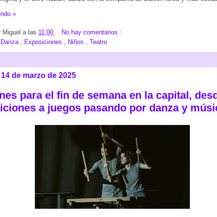
endo »
r
Miguel
a las
11:00
No hay comentarios :
:
Danza
,
Exposiciones
,
Niños
,
Teatro
, 14 de marzo de 2025
nes para el fin de semana en la capital, des
iciones a juegos pasando por danza y músi