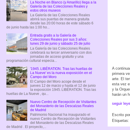
La Noche en Blanco (y Amarillo) llega a la
Galería de las Colecciones Reales y
estos otros museos
La Galería de las Colecciones Reales
abrirá sus puertas de manera gratuita
desde las 20:00 horas de este sábado 6
de junio hasta las 1:00 ho...
Entrada gratis a la Galería de
Colecciones Reales por sus 3 años:
lunes 29 de junio y sábado 25 de julio
La Galería de las Colecciones Reales
celebrará su tercer aniversario con dos
jornadas de acceso gratuito y una
programación cultural especia...
A continua
'1945. LIBÉRATION. Tras las huellas de
La Nueve' es la nueva exposición en el
primera ve
Campo del Moro
arte. El t
El Campo del Moro acoge desde el
esta vez e
jueves 12 de marzo y hasta el 12 de junio
y la Orque
la exposición 1945. LIBÉRATION. Tras las
huellas de La Nueve , qu...
harán un h
Nuevo Centro de Recepción de Visitantes
seguir ley
del Monasterio de las Descalzas Reales
de Madrid
Escrito po
Patrimonio Nacional ha inaugurado el
nuevo Centro de Recepción de Visitantes
Etiquetas
del Monasterio de las Descalzas Reales
de Madrid . El proyecto,...