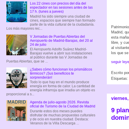
Los 22 cines con precios del día del
espectador en las sesiones antes de las
17 h. (lunes a jueves)
Madrid ha sido siempre una ciudad de
cines, espacios que siempre han formado
parte de la vida cultural de la ciudadanía.
Patrimonio
Los más mayores rec...
Madrid, qu
V Jornadas de Puertas Abiertas del
esta mañan
Aeropuerto de Madrid-Barajas, del 20 al
libre, y c
24 de julio
al visitan
El Aeropuerto Adolfo Suárez Madrid-
los que se
Barajas vuelve a abrir sus instalaciones
al público durante las V Jornadas de
Puertas Abiertas, que se ...
seguir ley
¿Sabes cómo funcionan los prismáticos
Escrito po
térmicos? ¡Sus beneficios te
sorprenderán!
Etiquetas
Todo lo que hay en el mundo produce
energía en forma de calor. La cantidad de
energía infrarroja que irradia un objeto es
proporcional a s...
viernes
Agenda de julio-agosto 2026. Revista
oficial de Turismo de la Ciudad de Madrid
9 plan
Durante estos dos meses puedes
disfrutar de muchas propuestas culturales
domin
y de ocio en nuestra ciudad. Destaca:
Veranos de la Villa Descarga ...