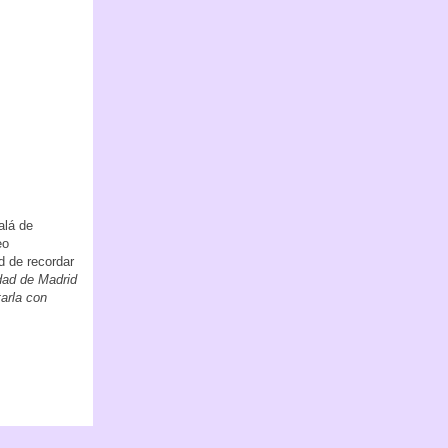
alá de
eo
d de recordar
ad de Madrid
arla con