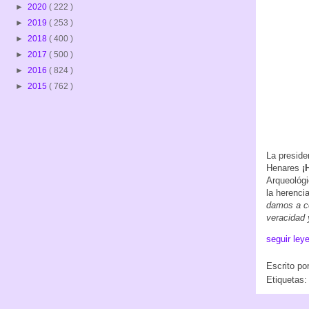
►
2020
( 222 )
►
2019
( 253 )
►
2018
( 400 )
►
2017
( 500 )
►
2016
( 824 )
►
2015
( 762 )
La preside
Henares
¡
Arqueológi
la herenci
damos a co
veracidad y
seguir ley
Escrito po
Etiquetas