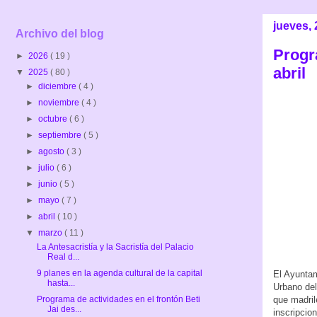
jueves,
Archivo del blog
Progr
►
2026
( 19 )
abril
▼
2025
( 80 )
►
diciembre
( 4 )
►
noviembre
( 4 )
►
octubre
( 6 )
►
septiembre
( 5 )
►
agosto
( 3 )
►
julio
( 6 )
►
junio
( 5 )
►
mayo
( 7 )
►
abril
( 10 )
▼
marzo
( 11 )
La Antesacristía y la Sacristía del Palacio
Real d...
9 planes en la agenda cultural de la capital
El Ayuntam
hasta...
Urbano del
que madril
Programa de actividades en el frontón Beti
Jai des...
inscripcio