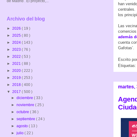
de Madrid . El proyecto,...
han venido
centrales.
los princip
Archivo del blog
Las vecina
►
2026
( 19 )
comercios 
►
2025
( 80 )
además de
cuenta con
►
2024
( 143 )
Gafotas’.
►
2023
( 76 )
►
2022
( 53 )
Escrito po
►
2021
( 88 )
Etiquetas
►
2020
( 222 )
►
2019
( 253 )
►
2018
( 400 )
martes,
▼
2017
( 500 )
Agenda
►
diciembre
( 33 )
►
noviembre
( 25 )
Ciuda
►
octubre
( 36 )
►
septiembre
( 24 )
►
agosto
( 13 )
►
julio
( 22 )