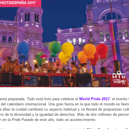
está preparada. Todo está listo para celebrar el
World Pride 2017
, el event
 del calendario internacional. Una gran fiesta en la que todo el mundo es bie
ra ellas la ciudad cambiará su aspecto habitual y se llenará de propuestas cul
vor de la diversidad y la igualdad de derechos. Más de dos millones de perso
án en la Pride Parade de este año, todo un acontecimiento.