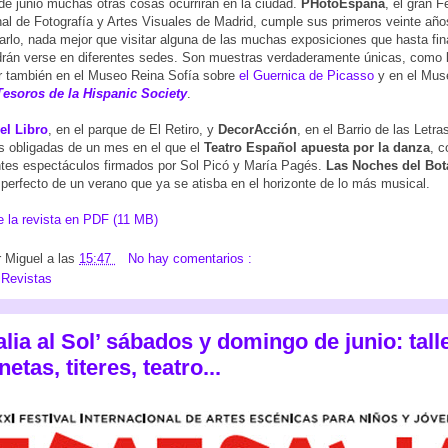
e junio muchas otras cosas ocurrirán en la ciudad.
PHotoEspaña
, el gran F
nal de Fotografía y Artes Visuales de Madrid, cumple sus primeros veinte año
jarlo, nada mejor que visitar alguna de las muchas exposiciones que hasta fin
rán verse en diferentes sedes. Son muestras verdaderamente únicas, como 
r también en el Museo Reina Sofía sobre
el Guernica de Picasso
y en el Mus
Tesoros de la Hispanic Society
.
el Libro
, en el parque de El Retiro, y
DecorAcción
, en el Barrio de las Letra
as obligadas de un mes en el que el
Teatro Español apuesta por la danza
, c
tes espectáculos firmados por Sol Picó y María Pagés.
Las Noches del Bot
o perfecto de un verano que ya se atisba en el horizonte de lo más musical.
 la revista en PDF (11 MB)
r
Miguel
a las
15:47
No hay comentarios :
:
Revistas
alia al Sol’ sábados y domingo de junio: tall
etas, titeres, teatro...