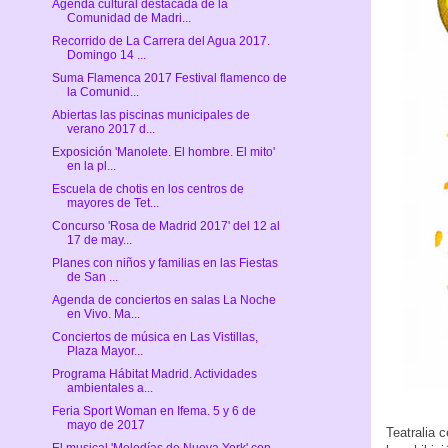
Agenda cultural destacada de la
Comunidad de Madri...
Recorrido de La Carrera del Agua 2017.
Domingo 14 ...
Suma Flamenca 2017 Festival flamenco de
la Comunid...
Abiertas las piscinas municipales de
verano 2017 d...
Exposición 'Manolete. El hombre. El mito'
en la pl...
Escuela de chotis en los centros de
mayores de Tet...
Concurso 'Rosa de Madrid 2017' del 12 al
17 de may...
Planes con niños y familias en las Fiestas
de San ...
Agenda de conciertos en salas La Noche
en Vivo. Ma...
Conciertos de música en Las Vistillas,
Plaza Mayor...
Programa Hábitat Madrid. Actividades
ambientales a...
Feria Sport Woman en Ifema. 5 y 6 de
mayo de 2017
Teatralia 
El musical 'Melodías de Nueva York' con