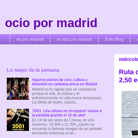
ocio por madrid
es por madrid
en bici por madrid
Este Blog
miércol
Lo mejor de la semana
Ruta d
2,50 e
Algunos planes de ocio, cultura y
diversión en cartelera ahora en Madrid
Madrid es la capital que se caracteriza
porque el arte, la cultura y el
entretenimiento en ella nunca descansan.
La oferta de teatro, exposi...
'2001. Una odisea en el espacio' vuelve a
la pantalla grande el 16 de abril
En 24 de las salas de Cinesa, en dos
sesiones, 18.30h y 21.30h ¿Quién no
recuerda la famosa imagen de un primate
lanzando victorioso al air...