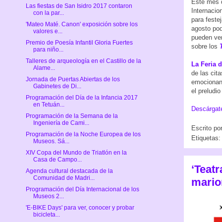
Este mes d
Las fiestas de San Isidro 2017 contaron
Internacio
con la par...
para feste
'Mateo Maté. Canon' exposición sobre los
agosto pod
valores e...
pueden ve
Premio de Poesía Infantil Gloria Fuertes
sobre los
para niño...
Talleres de arqueología en el Castillo de la
La Feria d
Alame...
de las cit
Jornada de Puertas Abiertas de los
emocionan
Gabinetes de Di...
el preludi
Programación del Día de la Infancia 2017
en Tetuán...
Descárgate
Programación de la Semana de la
Ingeniería de Cami...
Escrito po
Programación de la Noche Europea de los
Etiquetas
Museos. Sá...
XIV Copa del Mundo de Triatlón en la
Casa de Campo...
‘Teatr
Agenda cultural destacada de la
Comunidad de Madri...
marion
Programación del Día Internacional de los
Museos 2...
'E-BIKE Days' para ver, conocer y probar
bicicleta...