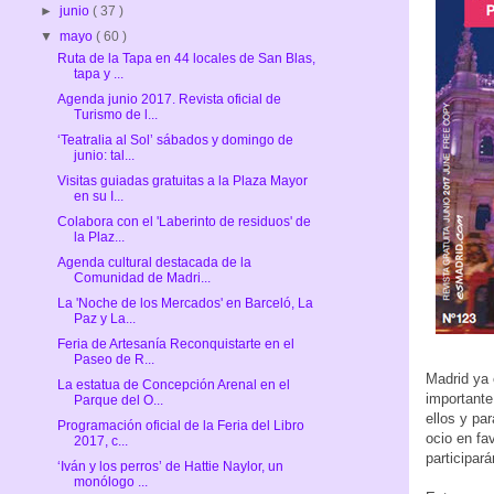
►
junio
( 37 )
▼
mayo
( 60 )
Ruta de la Tapa en 44 locales de San Blas,
tapa y ...
Agenda junio 2017. Revista oficial de
Turismo de l...
‘Teatralia al Sol’ sábados y domingo de
junio: tal...
Visitas guiadas gratuitas a la Plaza Mayor
en su I...
Colabora con el 'Laberinto de residuos' de
la Plaz...
Agenda cultural destacada de la
Comunidad de Madri...
La 'Noche de los Mercados' en Barceló, La
Paz y La...
Feria de Artesanía Reconquistarte en el
Paseo de R...
Madrid ya 
La estatua de Concepción Arenal en el
importante
Parque del O...
ellos y pa
Programación oficial de la Feria del Libro
ocio en fa
2017, c...
participar
‘Iván y los perros’ de Hattie Naylor, un
monólogo ...