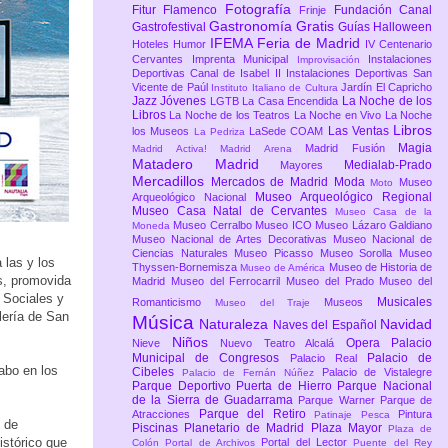
Fotografía
Fitur
Flamenco
Fundación Canal
Frinje
Gastronomía
Gratis
Gastrofestival
Guías
Halloween
IFEMA Feria de Madrid
Hoteles
Humor
IV Centenario
Cervantes
Imprenta Municipal
Instalaciones
Improvisación
Deportivas Canal de Isabel II
Instalaciones Deportivas San
Vicente de Paúl
Jardín El Capricho
Instituto Italiano de Cultura
Jazz
Jóvenes
La Noche de los
LGTB
La Casa Encendida
Libros
La Noche de los Teatros
La Noche en Vivo
La Noche
Libros
Las Ventas
los Museos
LaSede COAM
La Pedriza
Magia
Madrid Fusión
Madrid Activa!
Madrid Arena
Matadero Madrid
Medialab-Prado
Mayores
Mercadillos
Mercados de Madrid
Moda
Museo
Moto
Museo Arqueológico Regional
Arqueológico Nacional
Museo Casa Natal de Cervantes
Museo Casa de la
Museo Cerralbo
Museo ICO
Museo Lázaro Galdiano
Moneda
Museo Nacional de Artes Decorativas
Museo Nacional de
Ciencias Naturales
Museo Picasso
Museo Sorolla
Museo
 las y los
Thyssen-Bornemisza
Museo de Historia de
Museo de América
s, promovida
Madrid
Museo del Ferrocarril
Museo del Prado
Museo del
 Sociales y
Musicales
Romanticismo
Museos
Museo del Traje
lería de San
Música
Naturaleza
Navidad
Naves del Español
Niños
Opera
Palacio
Nieve
Nuevo Teatro Alcalá
Municipal de Congresos
Palacio de
Palacio Real
abo en los
Cibeles
Palacio de Vistalegre
Palacio de Fernán Núñez
Parque Deportivo Puerta de Hierro
Parque Nacional
de la Sierra de Guadarrama
Parque Warner
Parque de
Parque del Retiro
Atracciones
Pintura
Patinaje
Pesca
s de
Piscinas
Planetario de Madrid
Plaza Mayor
Plaza de
histórico que
Portal del Lector
Colón
Portal de Archivos
Puente del Rey