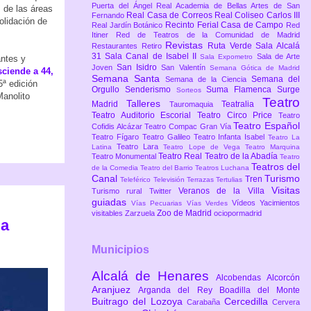
Puerta del Ángel
Real Academia de Bellas Artes de San
 de las áreas
Real Casa de Correos
Real Coliseo Carlos III
Fernando
olidación de
Recinto Ferial Casa de Campo
Real Jardín Botánico
Red
Itiner
Red de Teatros de la Comunidad de Madrid
Revistas
Ruta Verde
Sala Alcalá
Restaurantes
Retiro
31
Sala Canal de Isabel II
Sala de Arte
Sala Expometro
antes y
San Isidro
Joven
San Valentín
Semana Gótica de Madrid
sciende a 44,
Semana Santa
Semana del
Semana de la Ciencia
5ª edición
Orgullo
Senderismo
Suma Flamenca
Surge
Sorteos
Manolito
Teatro
Talleres
Madrid
Teatralia
Tauromaquia
Teatro Auditorio Escorial
Teatro Circo Price
Teatro
Teatro Español
Cofidis Alcázar
Teatro Compac Gran Vía
Teatro Fígaro
Teatro Galileo
Teatro Infanta Isabel
Teatro La
Teatro Lara
Latina
Teatro Lope de Vega
Teatro Marquina
Teatro Real
Teatro de la Abadía
Teatro Monumental
Teatro
Teatros del
de la Comedia
Teatro del Barrio
Teatros Luchana
Canal
Turismo
Tren
Teleférico
Televisión
Terrazas
Tertulias
Visitas
Veranos de la Villa
Turismo rural
Twitter
guiadas
Vídeos
Yacimientos
Vías Pecuarias
Vías Verdes
Zoo de Madrid
visitables
Zarzuela
ociopormadrid
la
Municipios
Alcalá de Henares
Alcobendas
Alcorcón
Aranjuez
Arganda del Rey
Boadilla del Monte
Buitrago del Lozoya
Cercedilla
Carabaña
Cervera