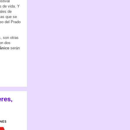
estival
s de vida. Y
ales de
las que se
eo del Prado
s, son otras
on dos
ánico
serán
eres,