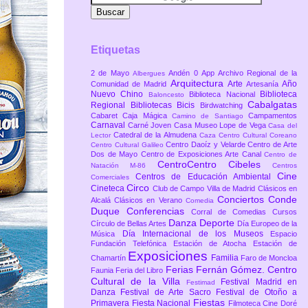
Etiquetas
2 de Mayo
Andén 0
App
Archivo Regional de la
Albergues
Arquitectura
Arte
Año
Comunidad de Madrid
Artesanía
Nuevo Chino
Biblioteca
Biblioteca Nacional
Baloncesto
Cabalgatas
Regional
Bibliotecas
Bicis
Birdwatching
Cabaret
Caja Mágica
Campamentos
Camino de Santiago
Carnaval
Carné Joven
Casa Museo Lope de Vega
Casa del
Catedral de la Almudena
Lector
Caza
Centro Cultural Coreano
Centro Daoíz y Velarde
Centro de Arte
Centro Cultural Galileo
Dos de Mayo
Centro de Exposiciones Arte Canal
Centro de
CentroCentro Cibeles
Natación M-86
Centros
Cine
Centros de Educación Ambiental
Comerciales
Circo
Cineteca
Club de Campo Villa de Madrid
Clásicos en
Conciertos
Conde
Alcalá
Clásicos en Verano
Comedia
Duque
Conferencias
Corral de Comedias
Cursos
Danza
Deporte
Círculo de Bellas Artes
Día Europeo de la
Día Internacional de los Museos
Música
Espacio
Fundación Telefónica
Estación de Atocha
Estación de
Exposiciones
Familia
Chamartín
Faro de Moncloa
Ferias
Fernán Gómez. Centro
Faunia
Feria del Libro
Cultural de la Villa
Festival Madrid en
Festimad
Danza
Festival de Arte Sacro
Festival de Otoño a
Fiestas
Primavera
Fiesta Nacional
Filmoteca Cine Doré