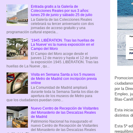
Entrada gratis a la Galería de
Colecciones Reales por sus 3 años:
lunes 29 de junio y sábado 25 de julio
La Galería de las Colecciones Reales
celebrará su tercer aniversario con dos
jornadas de acceso gratuito y una
programación cultural especia...
'1945. LIBÉRATION. Tras las huellas de
La Nueve' es la nueva exposición en el
Campo del Moro
El Campo del Moro acoge desde el
jueves 12 de marzo y hasta el 12 de junio
la exposición 1945. LIBÉRATION. Tras las
huellas de La Nueve , qu...
Visita en Semana Santa a los 5 museos
Promociona
de Metro de Madrid con incripción previa
online
ciudadanos
La Comunidad de Madrid ampliará
por la Dir
durante toda la Semana Santa los días de
Empleo, j
apertura de los museos de Metro para
Blas-Canil
que los ciudadanos puedan cono...
Nuevo Centro de Recepción de Visitantes
Esta inici
del Monasterio de las Descalzas Reales
distintos d
de Madrid
Patrimonio Nacional ha inaugurado el
nuevo Centro de Recepción de Visitantes
Esta 5ª ed
del Monasterio de las Descalzas Reales
reequilibri