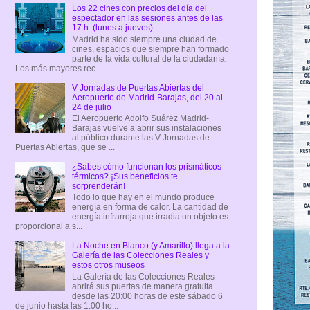
Los 22 cines con precios del día del
espectador en las sesiones antes de las
17 h. (lunes a jueves)
Madrid ha sido siempre una ciudad de
cines, espacios que siempre han formado
parte de la vida cultural de la ciudadanía.
Los más mayores rec...
V Jornadas de Puertas Abiertas del
Aeropuerto de Madrid-Barajas, del 20 al
24 de julio
El Aeropuerto Adolfo Suárez Madrid-
Barajas vuelve a abrir sus instalaciones
al público durante las V Jornadas de
Puertas Abiertas, que se ...
¿Sabes cómo funcionan los prismáticos
térmicos? ¡Sus beneficios te
sorprenderán!
Todo lo que hay en el mundo produce
energía en forma de calor. La cantidad de
energía infrarroja que irradia un objeto es
proporcional a s...
La Noche en Blanco (y Amarillo) llega a la
Galería de las Colecciones Reales y
estos otros museos
La Galería de las Colecciones Reales
abrirá sus puertas de manera gratuita
desde las 20:00 horas de este sábado 6
de junio hasta las 1:00 ho...