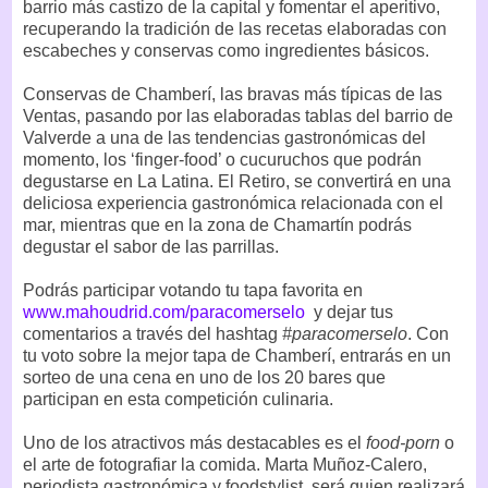
barrio más castizo de la capital y fomentar el aperitivo,
recuperando la tradición de las recetas elaboradas con
escabeches y conservas como ingredientes básicos.
Conservas de Chamberí, las bravas más típicas de las
Ventas, pasando por las elaboradas tablas del barrio de
Valverde a una de las tendencias gastronómicas del
momento, los ‘finger-food’ o cucuruchos que podrán
degustarse en La Latina. El Retiro, se convertirá en una
deliciosa experiencia gastronómica relacionada con el
mar, mientras que en la zona de Chamartín podrás
degustar el sabor de las parrillas.
Podrás participar votando tu tapa favorita en
www.mahoudrid.com/paracomerselo
y dejar tus
comentarios a través del hashtag
#paracomerselo
. Con
tu voto sobre la mejor tapa de Chamberí, entrarás en un
sorteo de una cena en uno de los 20 bares que
participan en esta competición culinaria.
Uno de los atractivos más destacables es el
food-porn
o
el arte de fotografiar la comida. Marta Muñoz-Calero,
periodista gastronómica y foodstylist, será quien realizará