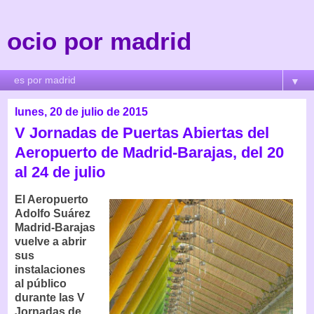
ocio por madrid
▼
lunes, 20 de julio de 2015
V Jornadas de Puertas Abiertas del
Aeropuerto de Madrid-Barajas, del 20
al 24 de julio
El Aeropuerto
Adolfo Suárez
Madrid-Barajas
vuelve a abrir
sus
instalaciones
al público
durante las V
Jornadas de