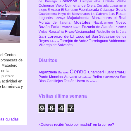
Chinchón
de Buitrago
Ciempozuelos
Collado Villalba
Colmenar Viejo
Colmenar de Oreja
Coslada
Cubas de la
Fuenlabrada
Getafe
El Atazar
El Berrueco
Galapagar
Sagra
Las Rozas
Guadarrama
Hoyo de Manzanares
La Cabrera
Leganés
Majadahonda
Manzanares el Real
Lozoya
Móstoles
Morata de Tajuña
Nuevo
Navalcarnero
Baztán
Parla
Pozuelo de Alarcón
Patones
Puentes
Pinto
Rascafría
Rivas-Vaciamadrid
Viejas
Robledillo de la Jara
San Lorenzo de El Escorial
San Sebastián de los
Reyes
Torrejón de Ardoz
Torrelaguna
Valdemoro
Titulcia
Villarejo de Salvanés
el Centro
Distritos
s promesas de
s Matadero
Centro
 en la
Arganzuela
Chamberí
Fuencarral-El
Barajas
s pueblos
Pardo
Moncloa-Aravaca
Retiro
San
Salamanca
Moratalaz
Blas-Canillejas
Tetuán
Usera
 actividad en
Vicálvaro
 la música y
Visitas última semana
9
6
4
7
tas guiadas
¿Quieres recibir "ocio por madrid" en tu correo?