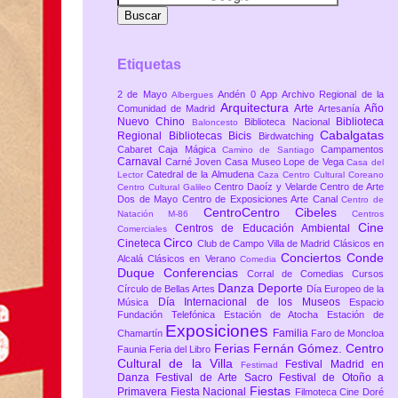
Etiquetas
2 de Mayo
Andén 0
App
Archivo Regional de la
Albergues
Arquitectura
Arte
Año
Comunidad de Madrid
Artesanía
Nuevo Chino
Biblioteca
Biblioteca Nacional
Baloncesto
Cabalgatas
Regional
Bibliotecas
Bicis
Birdwatching
Cabaret
Caja Mágica
Campamentos
Camino de Santiago
Carnaval
Carné Joven
Casa Museo Lope de Vega
Casa del
Catedral de la Almudena
Lector
Caza
Centro Cultural Coreano
Centro Daoíz y Velarde
Centro de Arte
Centro Cultural Galileo
Dos de Mayo
Centro de Exposiciones Arte Canal
Centro de
CentroCentro Cibeles
Natación M-86
Centros
Cine
Centros de Educación Ambiental
Comerciales
Circo
Cineteca
Club de Campo Villa de Madrid
Clásicos en
Conciertos
Conde
Alcalá
Clásicos en Verano
Comedia
Duque
Conferencias
Corral de Comedias
Cursos
Danza
Deporte
Círculo de Bellas Artes
Día Europeo de la
Día Internacional de los Museos
Música
Espacio
Fundación Telefónica
Estación de Atocha
Estación de
Exposiciones
Familia
Chamartín
Faro de Moncloa
Ferias
Fernán Gómez. Centro
Faunia
Feria del Libro
Cultural de la Villa
Festival Madrid en
Festimad
Danza
Festival de Arte Sacro
Festival de Otoño a
Fiestas
Primavera
Fiesta Nacional
Filmoteca Cine Doré