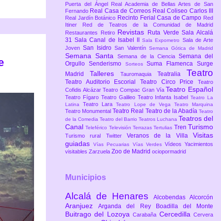
Puerta del Ángel
Real Academia de Bellas Artes de San
Real Casa de Correos
Real Coliseo Carlos III
Fernando
Recinto Ferial Casa de Campo
Real Jardín Botánico
Red
Itiner
Red de Teatros de la Comunidad de Madrid
Revistas
Ruta Verde
Sala Alcalá
Restaurantes
Retiro
31
Sala Canal de Isabel II
Sala de Arte
Sala Expometro
San Isidro
Joven
San Valentín
Semana Gótica de Madrid
Semana Santa
Semana del
Semana de la Ciencia
e
Orgullo
Senderismo
Suma Flamenca
Surge
Sorteos
Teatro
Talleres
Madrid
Teatralia
Tauromaquia
Teatro Auditorio Escorial
Teatro Circo Price
Teatro
Teatro Español
Cofidis Alcázar
Teatro Compac Gran Vía
Teatro Fígaro
Teatro Galileo
Teatro Infanta Isabel
Teatro La
Teatro Lara
Latina
Teatro Lope de Vega
Teatro Marquina
Teatro Real
Teatro de la Abadía
Teatro Monumental
Teatro
Teatros del
de la Comedia
Teatro del Barrio
Teatros Luchana
Canal
Turismo
Tren
Teleférico
Televisión
Terrazas
Tertulias
Visitas
Veranos de la Villa
Turismo rural
Twitter
guiadas
Vídeos
Yacimientos
Vías Pecuarias
Vías Verdes
Zoo de Madrid
visitables
Zarzuela
ociopormadrid
Municipios
Alcalá de Henares
Alcobendas
Alcorcón
Aranjuez
Arganda del Rey
Boadilla del Monte
Buitrago del Lozoya
Cercedilla
Carabaña
Cervera