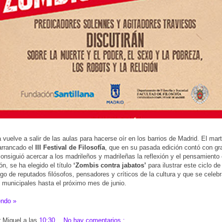
ía vuelve a salir de las aulas para hacerse oír en los barrios de Madrid. El mar
arrancado el
III Festival de Filosofía
, que en su pasada edición contó con gr
consiguió acercar a los madrileños y madrileñas la reflexión y el pensamiento 
ón, se ha elegido el título
‘Zombis contra jabatos’
para ilustrar este ciclo d
rgo de reputados filósofos, pensadores y críticos de la cultura y que se celebr
s municipales hasta el próximo mes de junio.
endo »
r
Miguel
a las
10:30
No hay comentarios :