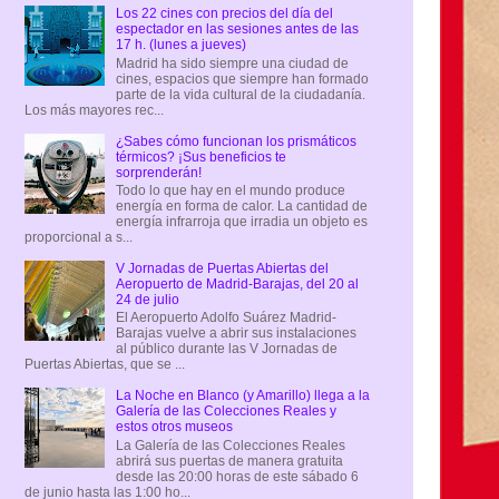
Los 22 cines con precios del día del
espectador en las sesiones antes de las
17 h. (lunes a jueves)
Madrid ha sido siempre una ciudad de
cines, espacios que siempre han formado
parte de la vida cultural de la ciudadanía.
Los más mayores rec...
¿Sabes cómo funcionan los prismáticos
térmicos? ¡Sus beneficios te
sorprenderán!
Todo lo que hay en el mundo produce
energía en forma de calor. La cantidad de
energía infrarroja que irradia un objeto es
proporcional a s...
V Jornadas de Puertas Abiertas del
Aeropuerto de Madrid-Barajas, del 20 al
24 de julio
El Aeropuerto Adolfo Suárez Madrid-
Barajas vuelve a abrir sus instalaciones
al público durante las V Jornadas de
Puertas Abiertas, que se ...
La Noche en Blanco (y Amarillo) llega a la
Galería de las Colecciones Reales y
estos otros museos
La Galería de las Colecciones Reales
abrirá sus puertas de manera gratuita
desde las 20:00 horas de este sábado 6
de junio hasta las 1:00 ho...