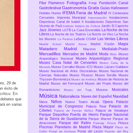
Fotografía
Fitur
Flamenco
Fundación Canal
Frinje
Gastronomía
Gratis
Gastrofestival
Guías
Halloween
IFEMA Feria de Madrid
Hoteles
Humor
IV Centenario
Cervantes
Imprenta Municipal
Instalaciones
Improvisación
Deportivas Canal de Isabel II
Instalaciones Deportivas San
Vicente de Paúl
Jardín El Capricho
Instituto Italiano de Cultura
Jazz
Jóvenes
La Noche de los
LGTB
La Casa Encendida
Libros
La Noche de los Teatros
La Noche en Vivo
La Noche
Libros
Las Ventas
los Museos
LaSede COAM
La Pedriza
Magia
Madrid Fusión
Madrid Activa!
Madrid Arena
Matadero Madrid
Medialab-Prado
Mayores
Mercadillos
Mercados de Madrid
Moda
Museo
Moto
Museo Arqueológico Regional
Arqueológico Nacional
Museo Casa Natal de Cervantes
Museo Casa de la
Museo Cerralbo
Museo ICO
Museo Lázaro Galdiano
Moneda
Museo Nacional de Artes Decorativas
Museo Nacional de
Ciencias Naturales
Museo Picasso
Museo Sorolla
Museo
Thyssen-Bornemisza
Museo de Historia de
Museo de América
tes, 29 de
Madrid
Museo del Ferrocarril
Museo del Prado
Museo del
an éxito de
Musicales
Romanticismo
Museos
Museo del Traje
crítico. En
Música
Naturaleza
Navidad
Naves del Español
e debates que
Niños
Opera
Palacio
Nieve
Nuevo Teatro Alcalá
ará en varias
Municipal de Congresos
Palacio de
Palacio Real
Cibeles
Palacio de Vistalegre
Palacio de Fernán Núñez
Parque Deportivo Puerta de Hierro
Parque Nacional
de la Sierra de Guadarrama
Parque Warner
Parque de
Parque del Retiro
Atracciones
Pintura
Patinaje
Pesca
Piscinas
Planetario de Madrid
Plaza Mayor
Plaza de
Portal del Lector
Colón
Portal de Archivos
Puente del Rey