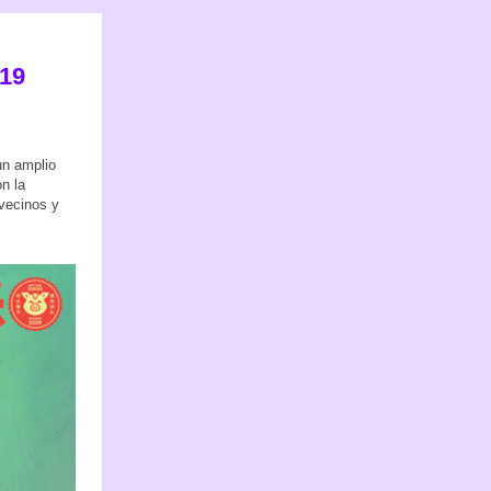
019
un amplio
n la
 vecinos y