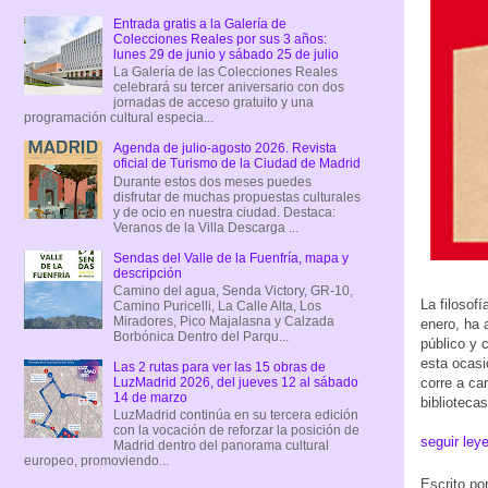
Entrada gratis a la Galería de
Colecciones Reales por sus 3 años:
lunes 29 de junio y sábado 25 de julio
La Galería de las Colecciones Reales
celebrará su tercer aniversario con dos
jornadas de acceso gratuito y una
programación cultural especia...
Agenda de julio-agosto 2026. Revista
oficial de Turismo de la Ciudad de Madrid
Durante estos dos meses puedes
disfrutar de muchas propuestas culturales
y de ocio en nuestra ciudad. Destaca:
Veranos de la Villa Descarga ...
Sendas del Valle de la Fuenfría, mapa y
descripción
Camino del agua, Senda Victory, GR-10,
La filosof
Camino Puricelli, La Calle Alta, Los
Miradores, Pico Majalasna y Calzada
enero, ha 
Borbónica Dentro del Parqu...
público y 
esta ocasi
Las 2 rutas para ver las 15 obras de
LuzMadrid 2026, del jueves 12 al sábado
corre a ca
14 de marzo
biblioteca
LuzMadrid continúa en su tercera edición
con la vocación de reforzar la posición de
seguir ley
Madrid dentro del panorama cultural
europeo, promoviendo...
Escrito po