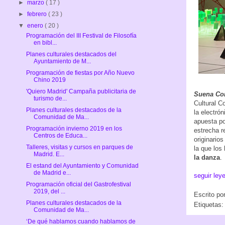
►
marzo
( 17 )
►
febrero
( 23 )
▼
enero
( 20 )
Programación del III Festival de Filosofía
en bibl...
Planes culturales destacados del
Ayuntamiento de M...
Programación de fiestas por Año Nuevo
Chino 2019
'Quiero Madrid' Campaña publicitaria de
S
uena Co
turismo de...
Cultural C
Planes culturales destacados de la
la electró
Comunidad de Ma...
apuesta po
Programación invierno 2019 en los
estrecha r
Centros de Educa...
originario
Talleres, visitas y cursos en parques de
la que los
Madrid. E...
la danza
.
El estand del Ayuntamiento y Comunidad
de Madrid e...
seguir ley
Programación oficial del Gastrofestival
2019, del ...
Escrito po
Planes culturales destacados de la
Etiquetas
Comunidad de Ma...
‘De qué hablamos cuando hablamos de