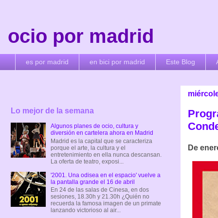
ocio por madrid
es por madrid
en bici por madrid
Este Blog
miércol
Lo mejor de la semana
Progra
Cond
Algunos planes de ocio, cultura y
diversión en cartelera ahora en Madrid
Madrid es la capital que se caracteriza
De ener
porque el arte, la cultura y el
entretenimiento en ella nunca descansan.
La oferta de teatro, exposi...
'2001. Una odisea en el espacio' vuelve a
la pantalla grande el 16 de abril
En 24 de las salas de Cinesa, en dos
sesiones, 18.30h y 21.30h ¿Quién no
recuerda la famosa imagen de un primate
lanzando victorioso al air...