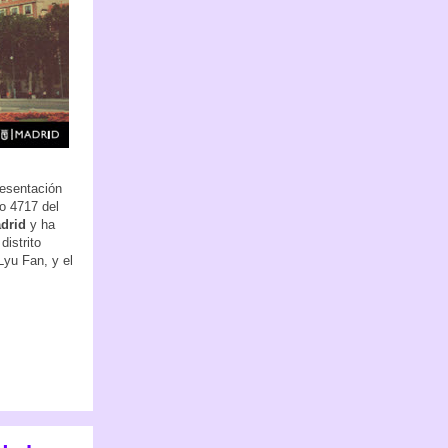
resentación
o 4717 del
adrid
y ha
istrito
Lyu Fan, y el