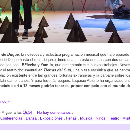
nde Duque
, la novedosa y ecléctica programación musical que ha preparado 
onde Duque hasta el mes de junio, tiene una cita esta semana con dos de la
nica nacional,
BFlecha y Yamila
, que presentarán sus nuevos trabajos. Nave
r el teatro documental en
Tierras del Sud
, una pieza escénica que se centra
elación existente entre las grandes fortunas extranjeras y la barbarie sobre lo
s latinoamericanos. Y para los más peques, Espacio Abierto ha organizado una
bebés de 4 a 12 meses podrán tener su primer contacto con el mundo de
endo »
r
Miguel
a las
16:34
No hay comentarios :
:
Conferencias
,
Danza
,
Exposiciones
,
Ferias
,
Música
,
Niños
,
Teatro
,
Visi