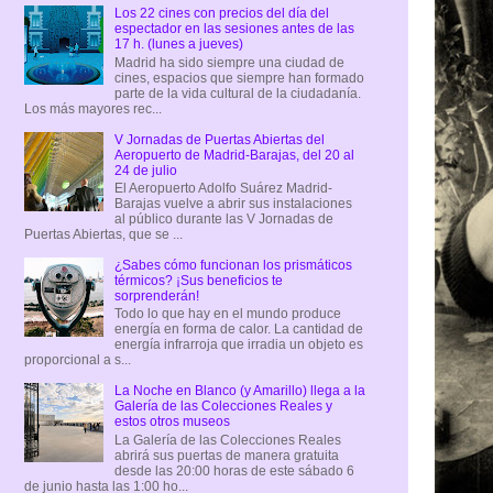
Los 22 cines con precios del día del
espectador en las sesiones antes de las
17 h. (lunes a jueves)
Madrid ha sido siempre una ciudad de
cines, espacios que siempre han formado
parte de la vida cultural de la ciudadanía.
Los más mayores rec...
V Jornadas de Puertas Abiertas del
Aeropuerto de Madrid-Barajas, del 20 al
24 de julio
El Aeropuerto Adolfo Suárez Madrid-
Barajas vuelve a abrir sus instalaciones
al público durante las V Jornadas de
Puertas Abiertas, que se ...
¿Sabes cómo funcionan los prismáticos
térmicos? ¡Sus beneficios te
sorprenderán!
Todo lo que hay en el mundo produce
energía en forma de calor. La cantidad de
energía infrarroja que irradia un objeto es
proporcional a s...
La Noche en Blanco (y Amarillo) llega a la
Galería de las Colecciones Reales y
estos otros museos
La Galería de las Colecciones Reales
abrirá sus puertas de manera gratuita
desde las 20:00 horas de este sábado 6
de junio hasta las 1:00 ho...