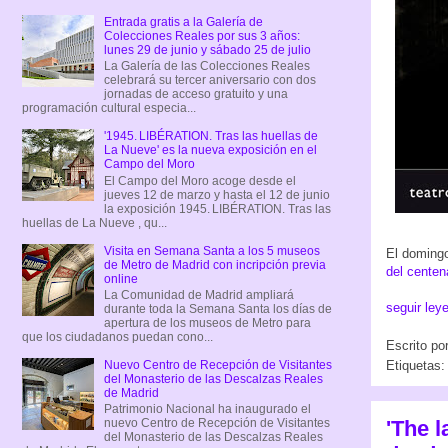
Entrada gratis a la Galería de
Colecciones Reales por sus 3 años:
lunes 29 de junio y sábado 25 de julio
La Galería de las Colecciones Reales
celebrará su tercer aniversario con dos
jornadas de acceso gratuito y una
programación cultural especia...
'1945. LIBÉRATION. Tras las huellas de
La Nueve' es la nueva exposición en el
Campo del Moro
El Campo del Moro acoge desde el
jueves 12 de marzo y hasta el 12 de junio
la exposición 1945. LIBÉRATION. Tras las
huellas de La Nueve , qu...
Visita en Semana Santa a los 5 museos
El domingo
de Metro de Madrid con incripción previa
del centen
online
La Comunidad de Madrid ampliará
seguir ley
durante toda la Semana Santa los días de
apertura de los museos de Metro para
que los ciudadanos puedan cono...
Escrito po
Nuevo Centro de Recepción de Visitantes
Etiquetas
del Monasterio de las Descalzas Reales
de Madrid
Patrimonio Nacional ha inaugurado el
nuevo Centro de Recepción de Visitantes
'The l
del Monasterio de las Descalzas Reales