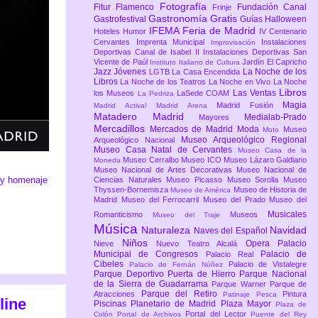
Fotografía
Fitur
Flamenco
Fundación Canal
Frinje
Gastronomía
Gratis
Gastrofestival
Guías
Halloween
IFEMA Feria de Madrid
Hoteles
Humor
IV Centenario
Cervantes
Imprenta Municipal
Instalaciones
Improvisación
Deportivas Canal de Isabel II
Instalaciones Deportivas San
Vicente de Paúl
Jardín El Capricho
Instituto Italiano de Cultura
Jazz
Jóvenes
La Noche de los
LGTB
La Casa Encendida
Libros
La Noche de los Teatros
La Noche en Vivo
La Noche
Libros
Las Ventas
los Museos
LaSede COAM
La Pedriza
Magia
Madrid Fusión
Madrid Activa!
Madrid Arena
Matadero Madrid
Medialab-Prado
Mayores
Mercadillos
Mercados de Madrid
Moda
Museo
Moto
Museo Arqueológico Regional
Arqueológico Nacional
Museo Casa Natal de Cervantes
Museo Casa de la
Museo Cerralbo
Museo ICO
Museo Lázaro Galdiano
Moneda
Museo Nacional de Artes Decorativas
Museo Nacional de
n y homenaje
Ciencias Naturales
Museo Picasso
Museo Sorolla
Museo
Thyssen-Bornemisza
Museo de Historia de
Museo de América
Madrid
Museo del Ferrocarril
Museo del Prado
Museo del
Musicales
Romanticismo
Museos
Museo del Traje
Música
Naturaleza
Navidad
Naves del Español
Niños
Opera
Palacio
Nieve
Nuevo Teatro Alcalá
Municipal de Congresos
Palacio de
Palacio Real
Cibeles
Palacio de Vistalegre
Palacio de Fernán Núñez
Parque Deportivo Puerta de Hierro
Parque Nacional
de la Sierra de Guadarrama
Parque Warner
Parque de
Parque del Retiro
Atracciones
Pintura
Patinaje
Pesca
line
Piscinas
Planetario de Madrid
Plaza Mayor
Plaza de
Portal del Lector
Colón
Portal de Archivos
Puente del Rey