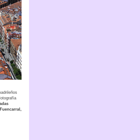
madrileños
otografía
nadas
Fuencarral,