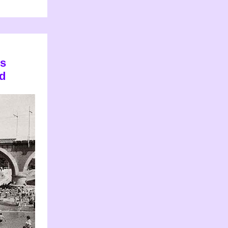
os
id