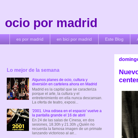
ocio por madrid
es por madrid
en bici por madrid
Este Blog
domingo
Lo mejor de la semana
Nuevo
cente
Algunos planes de ocio, cultura y
diversión en cartelera ahora en Madrid
Madrid es la capital que se caracteriza
porque el arte, la cultura y el
entretenimiento en ella nunca descansan.
La oferta de teatro, exposi...
'2001. Una odisea en el espacio' vuelve a
la pantalla grande el 16 de abril
En 24 de las salas de Cinesa, en dos
sesiones, 18.30h y 21.30h ¿Quién no
recuerda la famosa imagen de un primate
lanzando victorioso al air...