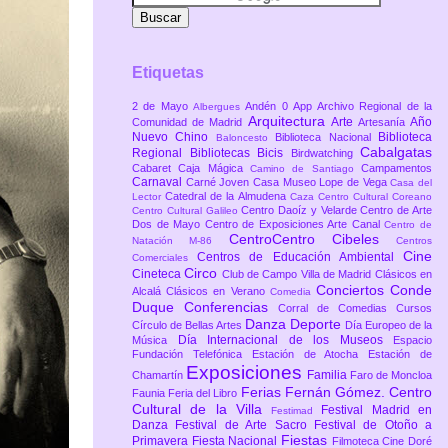
Etiquetas
2 de Mayo
Andén 0
App
Archivo Regional de la
Albergues
Arquitectura
Arte
Año
Comunidad de Madrid
Artesanía
Nuevo Chino
Biblioteca
Biblioteca Nacional
Baloncesto
Cabalgatas
Regional
Bibliotecas
Bicis
Birdwatching
Cabaret
Caja Mágica
Campamentos
Camino de Santiago
Carnaval
Carné Joven
Casa Museo Lope de Vega
Casa del
Catedral de la Almudena
Lector
Caza
Centro Cultural Coreano
Centro Daoíz y Velarde
Centro de Arte
Centro Cultural Galileo
Dos de Mayo
Centro de Exposiciones Arte Canal
Centro de
CentroCentro Cibeles
Natación M-86
Centros
Cine
Centros de Educación Ambiental
Comerciales
Circo
Cineteca
Club de Campo Villa de Madrid
Clásicos en
Conciertos
Conde
Alcalá
Clásicos en Verano
Comedia
Duque
Conferencias
Corral de Comedias
Cursos
Danza
Deporte
Círculo de Bellas Artes
Día Europeo de la
Día Internacional de los Museos
Música
Espacio
Fundación Telefónica
Estación de Atocha
Estación de
Exposiciones
Familia
Chamartín
Faro de Moncloa
Ferias
Fernán Gómez. Centro
Faunia
Feria del Libro
Cultural de la Villa
Festival Madrid en
Festimad
Danza
Festival de Arte Sacro
Festival de Otoño a
Fiestas
Primavera
Fiesta Nacional
Filmoteca Cine Doré