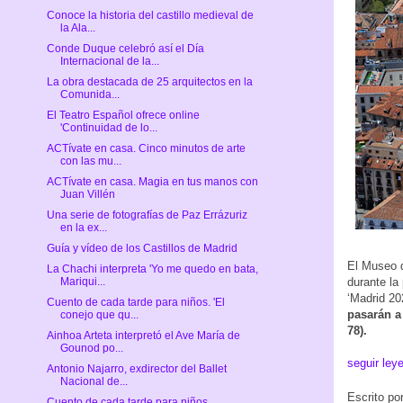
Conoce la historia del castillo medieval de
la Ala...
Conde Duque celebró así el Día
Internacional de la...
La obra destacada de 25 arquitectos en la
Comunida...
El Teatro Español ofrece online
'Continuidad de lo...
ACTívate en casa. Cinco minutos de arte
con las mu...
ACTívate en casa. Magia en tus manos con
Juan Villén
Una serie de fotografías de Paz Errázuriz
en la ex...
Guía y vídeo de los Castillos de Madrid
El Museo d
La Chachi interpreta 'Yo me quedo en bata,
durante la
Mariqui...
‘Madrid 202
Cuento de cada tarde para niños. 'El
pasarán a
conejo que qu...
78).
Ainhoa Arteta interpretó el Ave María de
Gounod po...
seguir ley
Antonio Najarro, exdirector del Ballet
Nacional de...
Escrito po
Cuento de cada tarde para niños.