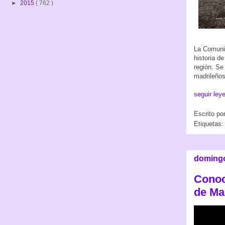
►
2015
( 762 )
La Comunida
historia de
región. Se
madrileño
seguir ley
Escrito po
Etiquetas:
domingo
Conoc
de Ma