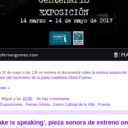
 31 de mayo a las 13h se estrena el documental sobre
la exitosa exposició
ario del nacimiento de la poeta madrileña Gloria Fuertes
.
endo »
r
Miguel
a las
16:00
No hay comentarios :
:
Exposiciones
,
Fernán Gómez. Centro Cultural de la Villa
,
Poesía
ake is speaking', pieza sonora de estreno on