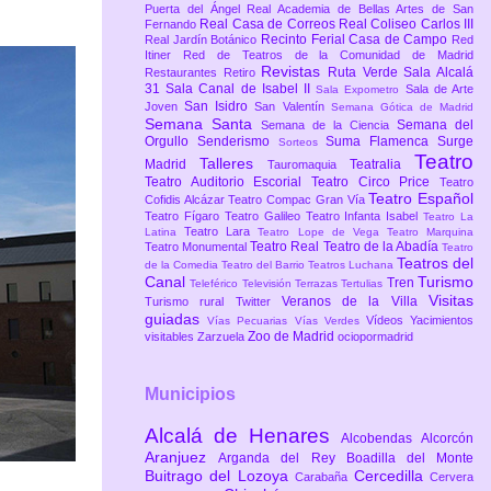
Puerta del Ángel
Real Academia de Bellas Artes de San
Real Casa de Correos
Real Coliseo Carlos III
Fernando
Recinto Ferial Casa de Campo
Real Jardín Botánico
Red
Itiner
Red de Teatros de la Comunidad de Madrid
Revistas
Ruta Verde
Sala Alcalá
Restaurantes
Retiro
31
Sala Canal de Isabel II
Sala de Arte
Sala Expometro
San Isidro
Joven
San Valentín
Semana Gótica de Madrid
Semana Santa
Semana del
Semana de la Ciencia
Orgullo
Senderismo
Suma Flamenca
Surge
Sorteos
Teatro
Talleres
Madrid
Teatralia
Tauromaquia
Teatro Auditorio Escorial
Teatro Circo Price
Teatro
Teatro Español
Cofidis Alcázar
Teatro Compac Gran Vía
Teatro Fígaro
Teatro Galileo
Teatro Infanta Isabel
Teatro La
Teatro Lara
Latina
Teatro Lope de Vega
Teatro Marquina
Teatro Real
Teatro de la Abadía
Teatro Monumental
Teatro
Teatros del
de la Comedia
Teatro del Barrio
Teatros Luchana
Canal
Turismo
Tren
Teleférico
Televisión
Terrazas
Tertulias
Visitas
Veranos de la Villa
Turismo rural
Twitter
guiadas
Vídeos
Yacimientos
Vías Pecuarias
Vías Verdes
Zoo de Madrid
visitables
Zarzuela
ociopormadrid
Municipios
Alcalá de Henares
Alcobendas
Alcorcón
Aranjuez
Arganda del Rey
Boadilla del Monte
Buitrago del Lozoya
Cercedilla
Carabaña
Cervera