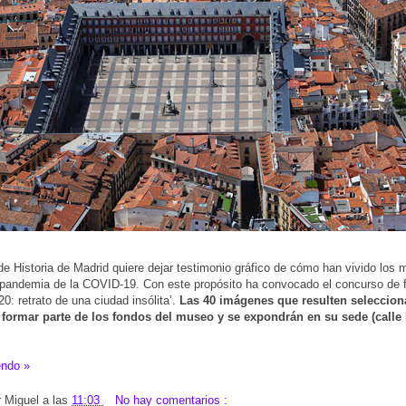
e Historia de Madrid quiere dejar testimonio gráfico de cómo han vivido los 
 pandemia de la COVID-19. Con este propósito ha convocado el concurso de f
0: retrato de una ciudad insólita’.
Las 40 imágenes que resulten seleccio
 formar parte de los fondos del museo y se expondrán en su sede (calle 
endo »
r
Miguel
a las
11:03
No hay comentarios :