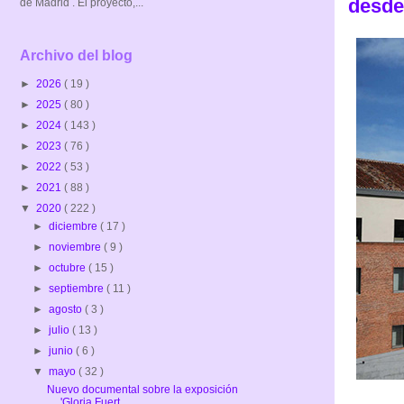
desde
de Madrid . El proyecto,...
Archivo del blog
►
2026
( 19 )
►
2025
( 80 )
►
2024
( 143 )
►
2023
( 76 )
►
2022
( 53 )
►
2021
( 88 )
▼
2020
( 222 )
►
diciembre
( 17 )
►
noviembre
( 9 )
►
octubre
( 15 )
►
septiembre
( 11 )
►
agosto
( 3 )
►
julio
( 13 )
►
junio
( 6 )
▼
mayo
( 32 )
Nuevo documental sobre la exposición
'Gloria Fuert...