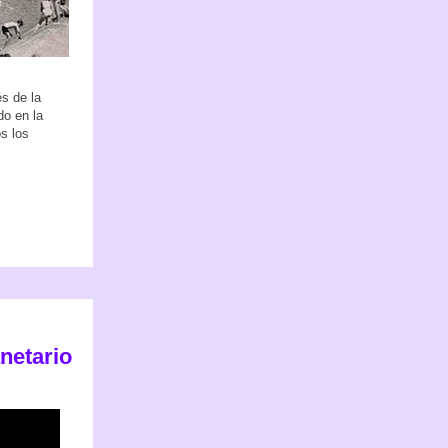
́s de la
do en la
os los
netario