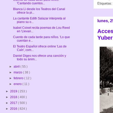
'Cantando cuentos...
Etiquetas
Blanca Li desde los Teatros del Canal
ofrece la pi...
La cantante Edith Salazar interpreta al
lunes, 
piano su o...
Isabel Coixet recita poemas de Lou Reed
Accesi
en 'Llevan...
Yuber
Cuento de cada tarde para niños. 'Lo que
cuentan e...
El Teatro Español ofrece online 'Las de
Caín', com...
Daniel Diges nos ofrece una canción y
todo su ánim...
►
abril
( 55 )
►
marzo
( 38 )
►
febrero
( 12 )
►
enero
( 11 )
►
2019
( 253 )
►
2018
( 400 )
►
2017
( 500 )
►
2016
( 824 )