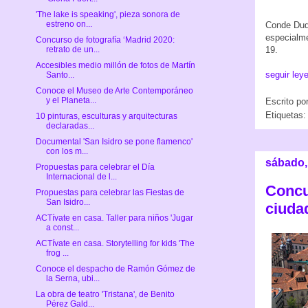
'The lake is speaking', pieza sonora de
estreno on...
Conde Duq
especialme
Concurso de fotografía ‘Madrid 2020:
retrato de un...
19.
Accesibles medio millón de fotos de Martín
seguir ley
Santo...
Conoce el Museo de Arte Contemporáneo
y el Planeta...
Escrito po
Etiquetas
10 pinturas, esculturas y arquitecturas
declaradas...
Documental 'San Isidro se pone flamenco'
con los m...
sábado,
Propuestas para celebrar el Día
Internacional de l...
Concu
Propuestas para celebrar las Fiestas de
San Isidro...
ciudad
ACTívate en casa. Taller para niños 'Jugar
a const...
ACTívate en casa. Storytelling for kids 'The
frog ...
Conoce el despacho de Ramón Gómez de
la Serna, ubi...
La obra de teatro 'Tristana', de Benito
Pérez Gald...