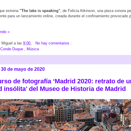
ue estrena
"The lake is speaking"
, de Felicia Atkinson, una pieza sonora 
nte para un lanzamiento online, creada durante el confinamiento provocado 
endo »
r
Miguel
a las
9:00
No hay comentarios :
:
Conde Duque
,
Música
 30 de mayo de 2020
rso de fotografía ‘Madrid 2020: retrato de 
 insólita’ del Museo de Historia de Madrid