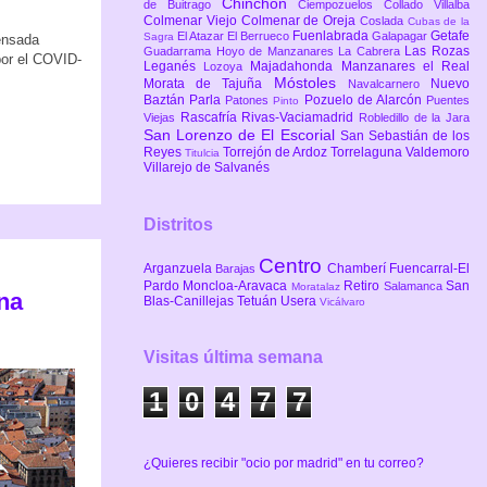
Chinchón
de Buitrago
Ciempozuelos
Collado Villalba
Colmenar Viejo
Colmenar de Oreja
Coslada
Cubas de la
Fuenlabrada
Getafe
El Atazar
El Berrueco
Galapagar
Sagra
pensada
Las Rozas
Guadarrama
Hoyo de Manzanares
La Cabrera
por el COVID-
Leganés
Majadahonda
Manzanares el Real
Lozoya
Móstoles
Morata de Tajuña
Nuevo
Navalcarnero
Baztán
Parla
Pozuelo de Alarcón
Patones
Puentes
Pinto
Rascafría
Rivas-Vaciamadrid
Viejas
Robledillo de la Jara
San Lorenzo de El Escorial
San Sebastián de los
Reyes
Torrejón de Ardoz
Torrelaguna
Valdemoro
Titulcia
Villarejo de Salvanés
Distritos
Centro
Arganzuela
Chamberí
Fuencarral-El
Barajas
Pardo
Moncloa-Aravaca
Retiro
San
Salamanca
Moratalaz
una
Blas-Canillejas
Tetuán
Usera
Vicálvaro
Visitas última semana
1
0
4
7
7
¿Quieres recibir "ocio por madrid" en tu correo?