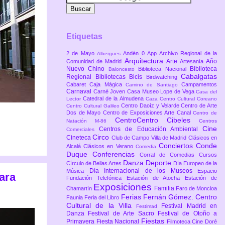
Etiquetas
2 de Mayo
Andén 0
App
Archivo Regional de la
Albergues
Arquitectura
Arte
Año
Comunidad de Madrid
Artesanía
Nuevo Chino
Biblioteca
Biblioteca Nacional
Baloncesto
Cabalgatas
Regional
Bibliotecas
Bicis
Birdwatching
Cabaret
Caja Mágica
Campamentos
Camino de Santiago
Carnaval
Carné Joven
Casa Museo Lope de Vega
Casa del
Catedral de la Almudena
Lector
Caza
Centro Cultural Coreano
Centro Daoíz y Velarde
Centro de Arte
Centro Cultural Galileo
Dos de Mayo
Centro de Exposiciones Arte Canal
Centro de
CentroCentro Cibeles
Natación M-86
Centros
Cine
Centros de Educación Ambiental
Comerciales
Circo
Cineteca
Club de Campo Villa de Madrid
Clásicos en
Conciertos
Conde
Alcalá
Clásicos en Verano
Comedia
Duque
Conferencias
Corral de Comedias
Cursos
Danza
Deporte
Círculo de Bellas Artes
Día Europeo de la
Día Internacional de los Museos
Música
Espacio
ara
Fundación Telefónica
Estación de Atocha
Estación de
Exposiciones
Familia
Chamartín
Faro de Moncloa
Ferias
Fernán Gómez. Centro
Faunia
Feria del Libro
Cultural de la Villa
Festival Madrid en
Festimad
Danza
Festival de Arte Sacro
Festival de Otoño a
Fiestas
Primavera
Fiesta Nacional
Filmoteca Cine Doré