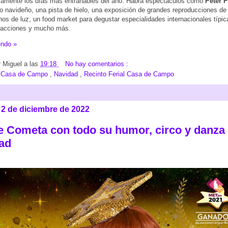
nsamente los días más entrañables del año. Habrá espectáculos como
Peter P
 navideño, una pista de hielo, una exposición de grandes reproducciones de 
nos de luz, un food market para degustar especialidades internacionales típi
tracciones y mucho más.
endo »
r
Miguel
a las
19:18
No hay comentarios :
:
Casa de Campo
,
Navidad
,
Recinto Ferial Casa de Campo
 2 de diciembre de 2022
e Cometa con todo su humor, circo y danza
ad