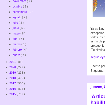
►
noviembre
( 7 )
►
octubre
( 2 )
►
septiembre
( 1 )
►
agosto
( 2 )
►
julio
( 3 )
►
junio
( 6 )
Ya es Navi
excepción 
►
mayo
( 8 )
todos los 
►
abril
( 6 )
sinfín de 
►
marzo
( 1 )
protagoniz
‘Tu Navida
►
febrero
( 4 )
►
enero
( 7 )
seguir ley
►
2021
( 88 )
Escrito po
►
2020
( 222 )
Etiquetas
►
2019
( 253 )
►
2018
( 400 )
►
2017
( 500 )
jueves, 
►
2016
( 824 )
►
2015
( 762 )
'Ártic
habil