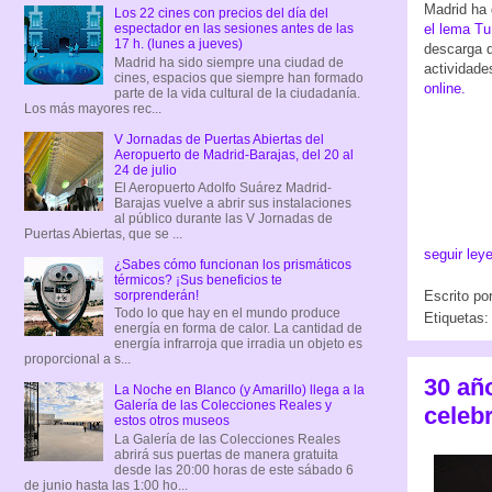
Madrid ha
Los 22 cines con precios del día del
el lema Tu
espectador en las sesiones antes de las
17 h. (lunes a jueves)
descarga d
Madrid ha sido siempre una ciudad de
actividad
cines, espacios que siempre han formado
online.
parte de la vida cultural de la ciudadanía.
Los más mayores rec...
V Jornadas de Puertas Abiertas del
Aeropuerto de Madrid-Barajas, del 20 al
24 de julio
El Aeropuerto Adolfo Suárez Madrid-
Barajas vuelve a abrir sus instalaciones
al público durante las V Jornadas de
Puertas Abiertas, que se ...
seguir ley
¿Sabes cómo funcionan los prismáticos
térmicos? ¡Sus beneficios te
sorprenderán!
Escrito po
Todo lo que hay en el mundo produce
Etiquetas
energía en forma de calor. La cantidad de
energía infrarroja que irradia un objeto es
proporcional a s...
30 añ
La Noche en Blanco (y Amarillo) llega a la
Galería de las Colecciones Reales y
celebr
estos otros museos
La Galería de las Colecciones Reales
abrirá sus puertas de manera gratuita
desde las 20:00 horas de este sábado 6
de junio hasta las 1:00 ho...