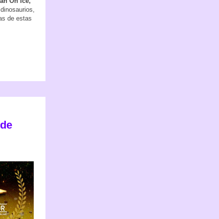
an On Ice,
dinosaurios,
cas de estas
 de