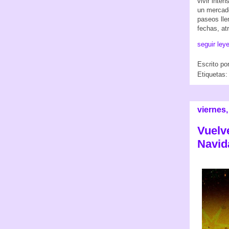
vivir inte
un mercado
paseos lle
fechas, a
seguir ley
Escrito po
Etiquetas
viernes,
Vuelv
Navid