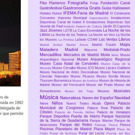
Fotografía
Fitur
Flamenco
Fundación Canal
Frinje
Gastronomía
Gratis
Gastrofestival
Guías
Halloween
IFEMA Feria de Madrid
Hoteles
Humor
IV Centenario
Cervantes
Imprenta Municipal
Instalaciones
Improvisación
Deportivas Canal de Isabel II
Instalaciones Deportivas San
Vicente de Paúl
Jardín El Capricho
Instituto Italiano de Cultura
Jazz
Jóvenes
La Noche de los
LGTB
La Casa Encendida
Libros
La Noche de los Teatros
La Noche en Vivo
La Noche
Libros
Las Ventas
los Museos
LaSede COAM
La Pedriza
Magia
Madrid Fusión
Madrid Activa!
Madrid Arena
Matadero Madrid
Medialab-Prado
Mayores
Mercadillos
Mercados de Madrid
Moda
Museo
Moto
Museo Arqueológico Regional
Arqueológico Nacional
Museo Casa Natal de Cervantes
Museo Casa de la
Museo Cerralbo
Museo ICO
Museo Lázaro Galdiano
Moneda
Museo Nacional de Artes Decorativas
Museo Nacional de
Ciencias Naturales
Museo Picasso
Museo Sorolla
Museo
Thyssen-Bornemisza
Museo de Historia de
Museo de América
Madrid
Museo del Ferrocarril
Museo del Prado
Museo del
Musicales
Romanticismo
Museos
Museo del Traje
Música
ro de
Naturaleza
Navidad
Naves del Español
ruida en 1992
Niños
Opera
Palacio
Nieve
Nuevo Teatro Alcalá
 Delegada de
Municipal de Congresos
Palacio de
Palacio Real
Cibeles
Palacio de Vistalegre
Palacio de Fernán Núñez
or que permite
Parque Deportivo Puerta de Hierro
Parque Nacional
de la Sierra de Guadarrama
Parque Warner
Parque de
Parque del Retiro
Atracciones
Pintura
Patinaje
Pesca
Piscinas
Planetario de Madrid
Plaza Mayor
Plaza de
Portal del Lector
Colón
Portal de Archivos
Puente del Rey