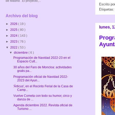
de Madrid . El proyecto,...
Escrito po
Etiquetas
Archivo del blog
►
2026
( 19 )
lunes, 
►
2025
( 80 )
►
2024
( 143 )
Progr
►
2023
( 76 )
Ayunt
▼
2022
( 53 )
▼
diciembre
( 6 )
Programación de Navidad 2022-23 en el
Espacio Cult...
30 años del Faro de Moncloa: actividades
gratis pa...
Programación oficial de Navidad 2022-
2023 del Ayun...
'Árticus', en el Recinto Ferial de la Casa de
Camp...
Vuelve Cometa con todo su humor, circo y
danza de ...
Agenda diciembre 2022. Revista oficial de
Turismo ...