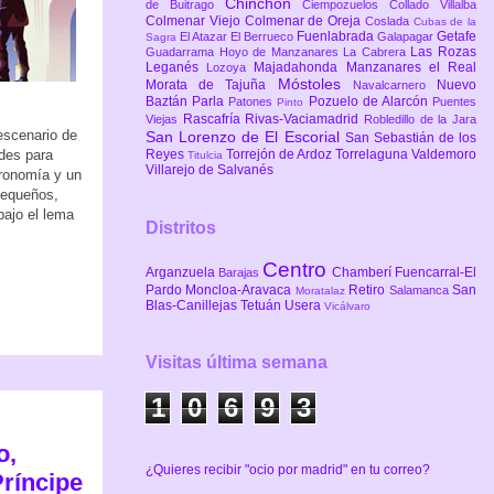
Chinchón
de Buitrago
Ciempozuelos
Collado Villalba
Colmenar Viejo
Colmenar de Oreja
Coslada
Cubas de la
Fuenlabrada
Getafe
El Atazar
El Berrueco
Galapagar
Sagra
Las Rozas
Guadarrama
Hoyo de Manzanares
La Cabrera
Leganés
Majadahonda
Manzanares el Real
Lozoya
Móstoles
Morata de Tajuña
Nuevo
Navalcarnero
Baztán
Parla
Pozuelo de Alarcón
Patones
Puentes
Pinto
Rascafría
Rivas-Vaciamadrid
Viejas
Robledillo de la Jara
escenario de
San Lorenzo de El Escorial
San Sebastián de los
des para
Reyes
Torrejón de Ardoz
Torrelaguna
Valdemoro
Titulcia
Villarejo de Salvanés
tronomía y un
pequeños,
bajo el lema
Distritos
Centro
Arganzuela
Chamberí
Fuencarral-El
Barajas
Pardo
Moncloa-Aravaca
Retiro
San
Salamanca
Moratalaz
Blas-Canillejas
Tetuán
Usera
Vicálvaro
Visitas última semana
1
0
6
9
3
o,
¿Quieres recibir "ocio por madrid" en tu correo?
Príncipe