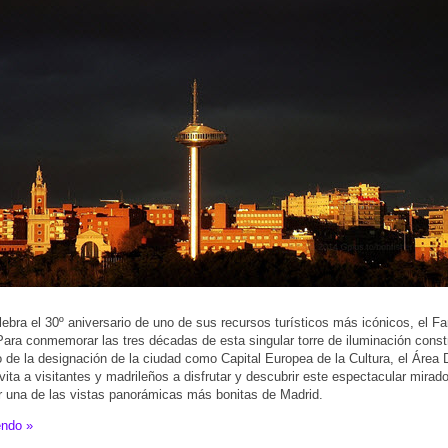
ebra el 30º aniversario de uno de sus recursos turísticos más icónicos, el Fa
ara conmemorar las tres décadas de esta singular torre de iluminación const
 de la designación de la ciudad como Capital Europea de la Cultura, el Área
vita a visitantes y madrileños a disfrutar y descubrir este espectacular mirad
 una de las vistas panorámicas más bonitas de Madrid.
endo »