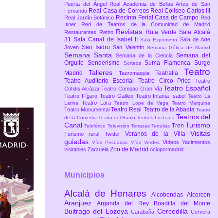
Puerta del Ángel
Real Academia de Bellas Artes de San
Real Casa de Correos
Real Coliseo Carlos III
Fernando
Recinto Ferial Casa de Campo
Real Jardín Botánico
Red
Itiner
Red de Teatros de la Comunidad de Madrid
Revistas
Ruta Verde
Sala Alcalá
Restaurantes
Retiro
31
Sala Canal de Isabel II
Sala de Arte
Sala Expometro
San Isidro
Joven
San Valentín
Semana Gótica de Madrid
Semana Santa
Semana del
Semana de la Ciencia
Orgullo
Senderismo
Suma Flamenca
Surge
Sorteos
Teatro
Talleres
Madrid
Teatralia
Tauromaquia
Teatro Auditorio Escorial
Teatro Circo Price
Teatro
Teatro Español
Cofidis Alcázar
Teatro Compac Gran Vía
Teatro Fígaro
Teatro Galileo
Teatro Infanta Isabel
Teatro La
Teatro Lara
Latina
Teatro Lope de Vega
Teatro Marquina
Teatro Real
Teatro de la Abadía
Teatro Monumental
Teatro
Teatros del
de la Comedia
Teatro del Barrio
Teatros Luchana
Canal
Turismo
Tren
Teleférico
Televisión
Terrazas
Tertulias
Visitas
Veranos de la Villa
Turismo rural
Twitter
guiadas
Vídeos
Yacimientos
Vías Pecuarias
Vías Verdes
Zoo de Madrid
visitables
Zarzuela
ociopormadrid
Municipios
Alcalá de Henares
Alcobendas
Alcorcón
Aranjuez
Arganda del Rey
Boadilla del Monte
Buitrago del Lozoya
Cercedilla
Carabaña
Cervera