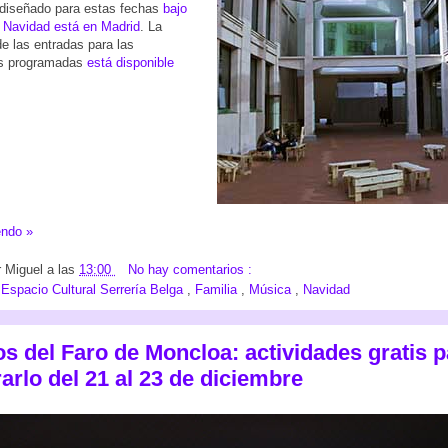
 diseñado para estas fechas
bajo
 Navidad está en Madrid
. La
e las entradas para las
es programadas
está disponible
endo »
r
Miguel
a las
13:00
No hay comentarios :
:
Espacio Cultural Serrería Belga
,
Familia
,
Música
,
Navidad
os del Faro de Moncloa: actividades gratis p
arlo del 21 al 23 de diciembre