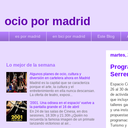
ocio por madrid
es por madrid
en bici por madrid
Este Blog
martes,
Lo mejor de la semana
Progr
Serrer
Algunos planes de ocio, cultura y
diversión en cartelera ahora en Madrid
Madrid es la capital que se caracteriza
Espacio Cu
porque el arte, la cultura y el
26 al 30 d
entretenimiento en ella nunca descansan.
de activida
La oferta de teatro, exposi...
que incluy
'2001. Una odisea en el espacio' vuelve a
talleres g
la pantalla grande el 16 de abril
y una inst
En 24 de las salas de Cinesa, en dos
propuestas
sesiones, 18.30h y 21.30h ¿Quién no
recuerda la famosa imagen de un primate
programaci
lanzando victorioso al air...
Turismo y 