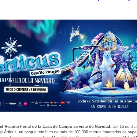
 el Recinto Ferial de la Casa de Campo se viste de Navidad
. Del 16 de dic
e Árticus, un parque temático de más de 100.000 metros cuadrados de super