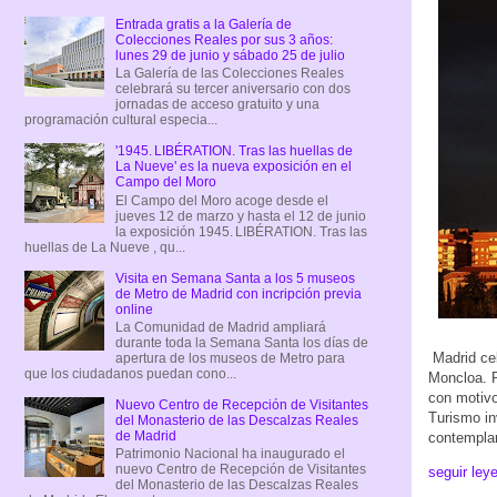
Entrada gratis a la Galería de
Colecciones Reales por sus 3 años:
lunes 29 de junio y sábado 25 de julio
La Galería de las Colecciones Reales
celebrará su tercer aniversario con dos
jornadas de acceso gratuito y una
programación cultural especia...
'1945. LIBÉRATION. Tras las huellas de
La Nueve' es la nueva exposición en el
Campo del Moro
El Campo del Moro acoge desde el
jueves 12 de marzo y hasta el 12 de junio
la exposición 1945. LIBÉRATION. Tras las
huellas de La Nueve , qu...
Visita en Semana Santa a los 5 museos
de Metro de Madrid con incripción previa
online
La Comunidad de Madrid ampliará
durante toda la Semana Santa los días de
Madrid cel
apertura de los museos de Metro para
que los ciudadanos puedan cono...
Moncloa. P
con motivo
Nuevo Centro de Recepción de Visitantes
Turismo in
del Monasterio de las Descalzas Reales
de Madrid
contemplar
Patrimonio Nacional ha inaugurado el
nuevo Centro de Recepción de Visitantes
seguir ley
del Monasterio de las Descalzas Reales