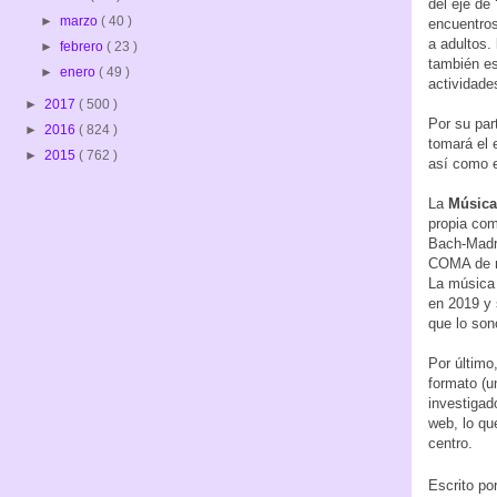
del eje de 
►
marzo
( 40 )
encuentros
a adultos.
►
febrero
( 23 )
también es
►
enero
( 49 )
actividade
►
2017
( 500 )
Por su par
►
2016
( 824 )
tomará el 
►
2015
( 762 )
así como e
La
Músic
propia co
Bach-Madri
COMA de m
La música 
en 2019 y 
que lo son
Por último
formato (u
investigad
web, lo qu
centro.
Escrito po