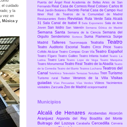
e como
Puerta del Ángel
Real Academia de Bellas Artes de San
; el cuidado
Real Casa de Correos
Real Coliseo Carlos III
Fernando
Recinto Ferial Casa de Campo
ado; y la
Real Jardín Botánico
Red
Itiner
Red de Teatros de la Comunidad de Madrid
su vez en
Revistas
Ruta Verde
Sala Alcalá
Restaurantes
Retiro
, Música y
31
Sala Canal de Isabel II
Sala de Arte
Sala Expometro
San Isidro
Joven
San Valentín
Semana Gótica de Madrid
Semana Santa
Semana del
Semana de la Ciencia
Orgullo
Senderismo
Suma Flamenca
Surge
Sorteos
Teatro
Talleres
Madrid
Teatralia
Tauromaquia
Teatro Auditorio Escorial
Teatro Circo Price
Teatro
Teatro Español
Cofidis Alcázar
Teatro Compac Gran Vía
Teatro Fígaro
Teatro Galileo
Teatro Infanta Isabel
Teatro La
Teatro Lara
Latina
Teatro Lope de Vega
Teatro Marquina
Teatro Real
Teatro de la Abadía
Teatro Monumental
Teatro
Teatros del
de la Comedia
Teatro del Barrio
Teatros Luchana
Canal
Turismo
Tren
Teleférico
Televisión
Terrazas
Tertulias
Visitas
Veranos de la Villa
Turismo rural
Twitter
guiadas
Vídeos
Yacimientos
Vías Pecuarias
Vías Verdes
Zoo de Madrid
visitables
Zarzuela
ociopormadrid
Municipios
Alcalá de Henares
Alcobendas
Alcorcón
Aranjuez
Arganda del Rey
Boadilla del Monte
Buitrago del Lozoya
Cercedilla
Carabaña
Cervera