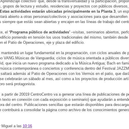
‘Aprendizaje colectivo’ que, desde la transversalidad y la participación, propon
, grupos de lectura y estudio, residencias y proyectos con públicos diversos
Estas actividades estarán ubicadas principalmente en la Planta 3
, un es
tará abierto a otras personas/colectivos y asociaciones para que desarrollen
s siempre que estás sean abiertas y encajen en las líneas de trabajo del cent
te, el
‘Programa público de actividades’
–visitas, seminarios abiertos, per
edificio poniendo en tensión los usos tradicionales del mismo, también desde 
n el Patio de Operaciones, eje y plaza del edificio.
a
mantendrá un lugar fundamental en la programación, con ciclos anuales de 
mo VANG.Músicas de Vanguardia; ciclos de música orientada a públicos dive
d, que inicia un nuevo programa dedicado a la Música Antigua; Bach en famili
úsica contemporánea o conciertos y conferencia dentro del Festival JAZZ
saltará además al Patio de Operaciones con los Vermús en el patio, que da
se celebrarán un sábado al mes, así como a los proyectos de producción artí
oro será protagonista.
, a partir de 20019 CentroCentro va a generar una línea de publicaciones de 
n texto en conexión con cada exposición o seminario) que ayudarán a entende
ora del centro. Publicaciones sencillas que estarán disponibles para descarga 
e contribuirá a consolidar la página como archivo de los conocimientos gener
r
Miguel
a las
10:16