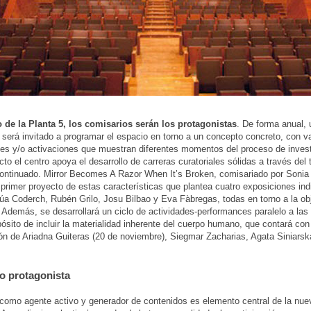
 de la Planta 5, los comisarios serán los protagonistas
. De forma anual, 
será invitado a programar el espacio en torno a un concepto concreto, con v
es y/o activaciones que muestran diferentes momentos del proceso de inves
cto el centro apoya el desarrollo de carreras curatoriales sólidas a través del 
ontinuado. Mirror Becomes A Razor When It’s Broken, comisariado por Soni
 primer proyecto de estas características que plantea cuatro exposiciones ind
úa Coderch, Rubén Grilo, Josu Bilbao y Eva Fàbregas, todas en torno a la obj
. Además, se desarrollará un ciclo de actividades-performances paralelo a las
pósito de incluir la materialidad inherente del cuerpo humano, que contará con
ión de Ariadna Guiteras (20 de noviembre), Siegmar Zacharias, Agata Siniarsk
co protagonista
 como agente activo y generador de contenidos es elemento central de la nue