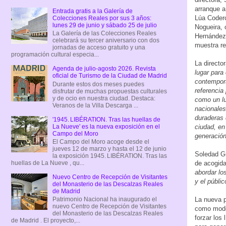
arranque a
Entrada gratis a la Galería de
Lúa Coderc
Colecciones Reales por sus 3 años:
lunes 29 de junio y sábado 25 de julio
Nogueira, 
La Galería de las Colecciones Reales
Hernández
celebrará su tercer aniversario con dos
muestra re
jornadas de acceso gratuito y una
programación cultural especia...
La directo
Agenda de julio-agosto 2026. Revista
lugar para
oficial de Turismo de la Ciudad de Madrid
contemporá
Durante estos dos meses puedes
referencia 
disfrutar de muchas propuestas culturales
y de ocio en nuestra ciudad. Destaca:
como un lu
Veranos de la Villa Descarga ...
nacionales
duraderas 
'1945. LIBÉRATION. Tras las huellas de
La Nueve' es la nueva exposición en el
ciudad, en
Campo del Moro
generación
El Campo del Moro acoge desde el
jueves 12 de marzo y hasta el 12 de junio
Soledad Gu
la exposición 1945. LIBÉRATION. Tras las
de acogid
huellas de La Nueve , qu...
abordar lo
Nuevo Centro de Recepción de Visitantes
y el públi
del Monasterio de las Descalzas Reales
de Madrid
La nueva p
Patrimonio Nacional ha inaugurado el
nuevo Centro de Recepción de Visitantes
como modo 
del Monasterio de las Descalzas Reales
forzar los
de Madrid . El proyecto,...