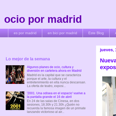
ocio por madrid
es por madrid
en bici por madrid
Este Blog
jueves,
Lo mejor de la semana
Nueva
expos
Algunos planes de ocio, cultura y
diversión en cartelera ahora en Madrid
Madrid es la capital que se caracteriza
porque el arte, la cultura y el
entretenimiento en ella nunca descansan.
La oferta de teatro, exposi...
'2001. Una odisea en el espacio' vuelve a
la pantalla grande el 16 de abril
En 24 de las salas de Cinesa, en dos
sesiones, 18.30h y 21.30h ¿Quién no
recuerda la famosa imagen de un primate
lanzando victorioso al air...