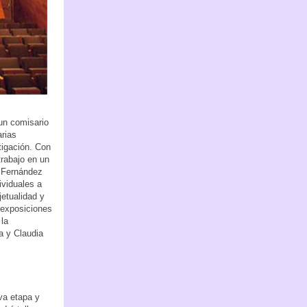
un comisario
arias
tigación. Con
trabajo en un
a Fernández
ividuales a
etualidad y
 exposiciones
 la
a y Claudia
va etapa y