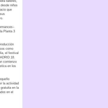
drá talleres,
, desde niños
pacio que
 sus
ro.
formances–
la Planta 3
producción
rsos como
a, el festival
MADRID 18.
rán comienzo
stica en los
pequeño
r la actividad
gratuita en la
ados en el