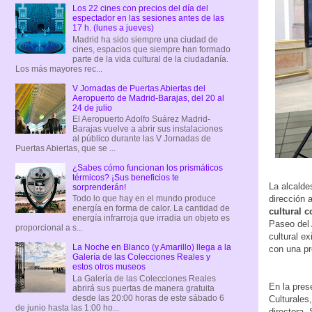
Los 22 cines con precios del día del
espectador en las sesiones antes de las
17 h. (lunes a jueves)
Madrid ha sido siempre una ciudad de
cines, espacios que siempre han formado
parte de la vida cultural de la ciudadanía.
Los más mayores rec...
V Jornadas de Puertas Abiertas del
Aeropuerto de Madrid-Barajas, del 20 al
24 de julio
El Aeropuerto Adolfo Suárez Madrid-
Barajas vuelve a abrir sus instalaciones
al público durante las V Jornadas de
Puertas Abiertas, que se ...
¿Sabes cómo funcionan los prismáticos
térmicos? ¡Sus beneficios te
La alcalde
sorprenderán!
dirección 
Todo lo que hay en el mundo produce
energía en forma de calor. La cantidad de
cultural 
energía infrarroja que irradia un objeto es
Paseo del 
proporcional a s...
cultural e
La Noche en Blanco (y Amarillo) llega a la
con una p
Galería de las Colecciones Reales y
estos otros museos
La Galería de las Colecciones Reales
En la pres
abrirá sus puertas de manera gratuita
desde las 20:00 horas de este sábado 6
Culturales
de junio hasta las 1:00 ho...
directora,