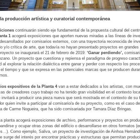
la producción artística y curatorial contemporánea
iciones
continuarán siendo eje fundamental de la propuesta cultural del centr
anta 1
acogerá exposiciones que aporten nuevas miradas a las líneas de inve
desarrollados por comisarios externos, con una trayectoria reconocida de inv
o y/o crítica de arte, que todavía no hayan presentado proyectos en grandes 
proyecto se inaugurará el 21 de febrero de 2019:
‘Ganar perdiendo’,
comisari
ozano. Un proyecto que cuestiona y repiensa el paradigma de progreso caracte
 al explorar la relación dialéctica entre ganar y perder con respecto los proc
el tiempo y que se expresa en las potenciales marcas que se producen duran
smos.
ios expositivos de la Planta 4
van a estar dedicados a los artistas, con mu
as de creadores cuyo trabajo no ha tenido gran visibilidad en el contexto loca
 invitará a producir una pieza nueva que será mostrada en el contexto de su 
or quien invite a participar al comisario/a de su proyecto, como es el caso d
ga de Carme Nogueira, que ha sido comisariada por Tamara Díaz Bringas.
 planta acogerá exposiciones de archivo, performance y proyectos en produ
andirse y ocupar otras zonas del edificio o desarrollarse en otros formatos (
s…). Como ejemplo, Saliva, un proyecto de investigación de Ainhoa Hernán
e surge del interés por encontrar prácticas y estructuras que permitan produci