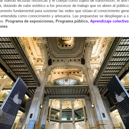
ar nuevas lecturas históricas y el cuerpo como sujeto de transmisión; el art
a, dotando de valor estético a los procesos de trabajo que se abren al público
umento fundamental para sostener las redes que sitúan el conocimiento gener
 entendida como conocimiento y artesanía. Las propuestas se despliegan a 
res:
Programa de exposiciones, Programa público,
Aprendizaje colectivo
ones
.