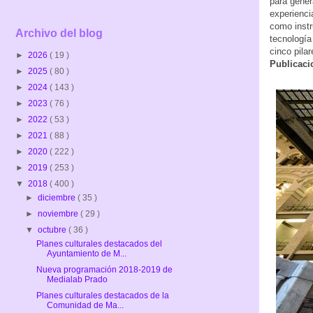
para gener
experienci
como instr
Archivo del blog
tecnología
cinco pila
►
2026
( 19 )
Publicaci
►
2025
( 80 )
►
2024
( 143 )
►
2023
( 76 )
►
2022
( 53 )
►
2021
( 88 )
►
2020
( 222 )
►
2019
( 253 )
▼
2018
( 400 )
►
diciembre
( 35 )
►
noviembre
( 29 )
▼
octubre
( 36 )
Planes culturales destacados del
Ayuntamiento de M...
Nueva programación 2018-2019 de
Medialab Prado
Planes culturales destacados de la
Comunidad de Ma...