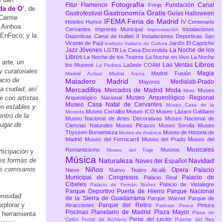
Fotografía
Fitur
Flamenco
Fundación Canal
Frinje
da de O’
,
de
Gastronomía
Gratis
Gastrofestival
Guías
Halloween
 Carme
IFEMA Feria de Madrid
Hoteles
Humor
IV Centenario
r Ainhoa
Cervantes
Imprenta Municipal
Instalaciones
Improvisación
 EnFoco; y la
Deportivas Canal de Isabel II
Instalaciones Deportivas San
Vicente de Paúl
Jardín El Capricho
Instituto Italiano de Cultura
Jazz
Jóvenes
La Noche de los
LGTB
La Casa Encendida
Libros
La Noche de los Teatros
La Noche en Vivo
La Noche
 arte, un
Libros
Las Ventas
los Museos
LaSede COAM
La Pedriza
y curatoriales
Magia
Madrid Fusión
Madrid Activa!
Madrid Arena
acio de
Matadero Madrid
Medialab-Prado
Mayores
la ciudad, así
Mercadillos
Mercados de Madrid
Moda
Museo
Moto
e con artistas
Museo Arqueológico Regional
Arqueológico Nacional
Museo Casa Natal de Cervantes
Museo Casa de la
ón estables y
Museo Cerralbo
Museo ICO
Museo Lázaro Galdiano
Moneda
ntro de la
Museo Nacional de Artes Decorativas
Museo Nacional de
lugar de
Ciencias Naturales
Museo Picasso
Museo Sorolla
Museo
Thyssen-Bornemisza
Museo de Historia de
Museo de América
Madrid
Museo del Ferrocarril
Museo del Prado
Museo del
Musicales
Romanticismo
Museos
Museo del Traje
ticipación y
Música
tes formas de
Naturaleza
Navidad
Naves del Español
os comisarios
Niños
Opera
Palacio
Nieve
Nuevo Teatro Alcalá
Municipal de Congresos
Palacio de
Palacio Real
Cibeles
Palacio de Vistalegre
Palacio de Fernán Núñez
Parque Deportivo Puerta de Hierro
Parque Nacional
orosidad
de la Sierra de Guadarrama
Parque Warner
Parque de
xplorar y
Parque del Retiro
Atracciones
Pintura
Patinaje
Pesca
Piscinas
Planetario de Madrid
Plaza Mayor
Plaza de
o herramienta
Portal del Lector
Colón
Portal de Archivos
Puente del Rey