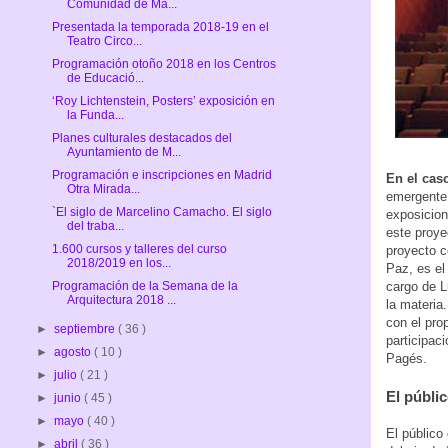
Comunidad de Ma...
Presentada la temporada 2018-19 en el
Teatro Circo...
Programación otoño 2018 en los Centros
de Educació...
‘Roy Lichtenstein, Posters’ exposición en
la Funda...
Planes culturales destacados del
Ayuntamiento de M...
Programación e inscripciones en Madrid
En el caso
Otra Mirada...
emergente 
`El siglo de Marcelino Camacho. El siglo
exposicion
del traba...
este proye
1.600 cursos y talleres del curso
proyecto c
2018/2019 en los...
Paz, es el
cargo de L
Programación de la Semana de la
Arquitectura 2018 ...
la materia
con el pro
►
septiembre
( 36 )
participac
►
agosto
( 10 )
Pagés.
►
julio
( 21 )
El públi
►
junio
( 45 )
►
mayo
( 40 )
El público
►
abril
( 36 )