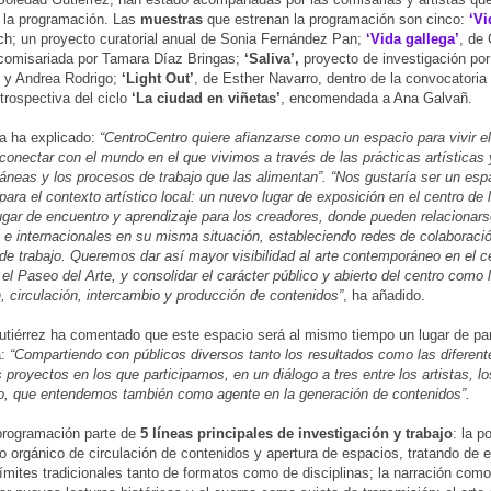
 la programación. Las
muestras
que estrenan la programación son cinco:
‘Vi
h; un proyecto curatorial anual de Sonia Fernández Pan;
‘Vida gallega’
, de
comisariada por Tamara Díaz Bringas;
‘Saliva’,
proyecto de investigación po
 y Andrea Rodrigo;
‘Light Out’
, de Esther Navarro, dentro de la convocatoria
trospectiva del ciclo
‘La ciudad en viñetas’
, encomendada a Ana Galvañ.
ra ha explicado:
“CentroCentro quiere afianzarse como un espacio para vivir el
 conectar con el mundo en el que vivimos a través de las prácticas artísticas 
neas y los procesos de trabajo que las alimentan”. “Nos gustaría ser un esp
para el contexto artístico local: un nuevo lugar de exposición en el centro de 
gar de encuentro y aprendizaje para los creadores, donde pueden relacionars
 e internacionales en su misma situación, estableciendo redes de colaboraci
de trabajo. Queremos dar así mayor visibilidad al arte contemporáneo en el ce
 el Paseo del Arte, y consolidar el carácter público y abierto del centro como 
, circulación, intercambio y producción de contenidos”
, ha añadido.
tiérrez ha comentado que este espacio será al mismo tiempo un lugar de par
a:
“Compartiendo con públicos diversos tanto los resultados como las diferen
s proyectos en los que participamos, en un diálogo a tres entre los artistas, l
co, que entendemos también como agente en la generación de contenidos”.
rogramación parte de
5 líneas principales de investigación y trabajo
: la p
orgánico de circulación de contenidos y apertura de espacios, tratando de e
 límites tradicionales tanto de formatos como de disciplinas; la narración com