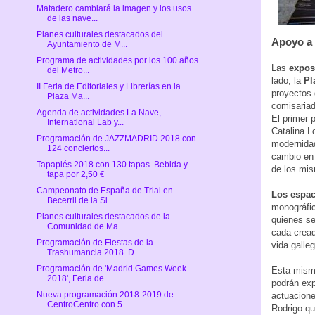
Matadero cambiará la imagen y los usos
de las nave...
Planes culturales destacados del
Apoyo a 
Ayuntamiento de M...
Programa de actividades por los 100 años
Las
expos
del Metro...
lado, la
Pl
II Feria de Editoriales y Librerías en la
proyectos 
Plaza Ma...
comisariad
Agenda de actividades La Nave,
El primer 
International Lab y...
Catalina L
Programación de JAZZMADRID 2018 con
modernidad
124 conciertos...
cambio en 
Tapapiés 2018 con 130 tapas. Bebida y
de los mi
tapa por 2,50 €
Campeonato de España de Trial en
Los espac
Becerril de la Si...
monográfic
Planes culturales destacados de la
quienes se
Comunidad de Ma...
cada cread
Programación de Fiestas de la
vida galle
Trashumancia 2018. D...
Programación de 'Madrid Games Week
Esta misma
2018', Feria de...
podrán exp
Nueva programación 2018-2019 de
actuacione
CentroCentro con 5...
Rodrigo qu