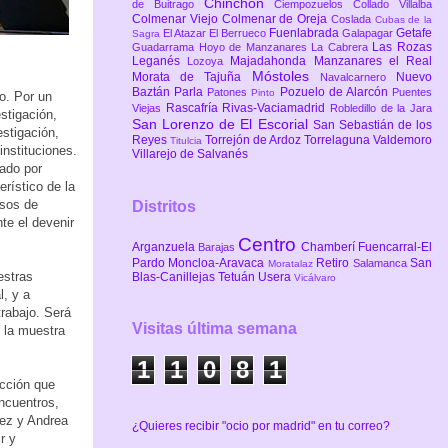
Chinchón
de Buitrago
Ciempozuelos
Collado Villalba
Colmenar Viejo
Colmenar de Oreja
Coslada
Cubas de la
Fuenlabrada
Getafe
El Atazar
El Berrueco
Galapagar
Sagra
Las Rozas
Guadarrama
Hoyo de Manzanares
La Cabrera
Leganés
Majadahonda
Manzanares el Real
Lozoya
Móstoles
Morata de Tajuña
Nuevo
Navalcarnero
Baztán
Parla
Pozuelo de Alarcón
Patones
Puentes
Pinto
o. Por un
Rascafría
Rivas-Vaciamadrid
Viejas
Robledillo de la Jara
stigación,
San Lorenzo de El Escorial
San Sebastián de los
estigación,
Reyes
Torrejón de Ardoz
Torrelaguna
Valdemoro
Titulcia
instituciones.
Villarejo de Salvanés
ado por
rístico de la
esos de
Distritos
te el devenir
Centro
Arganzuela
Chamberí
Fuencarral-El
Barajas
Pardo
Moncloa-Aravaca
Retiro
San
Salamanca
Moratalaz
estras
Blas-Canillejas
Tetuán
Usera
Vicálvaro
l, y a
trabajo. Será
Visitas última semana
e la muestra
1
1
0
8
1
cción que
encuentros,
dez y Andrea
¿Quieres recibir "ocio por madrid" en tu correo?
r y