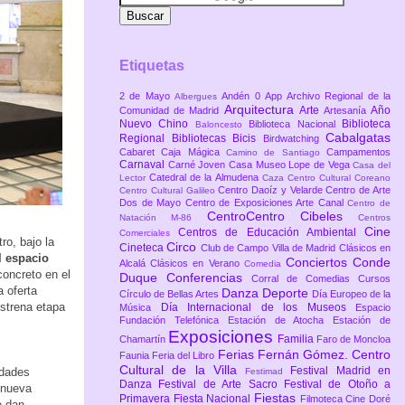
Etiquetas
2 de Mayo
Andén 0
App
Archivo Regional de la
Albergues
Arquitectura
Arte
Año
Comunidad de Madrid
Artesanía
Nuevo Chino
Biblioteca
Biblioteca Nacional
Baloncesto
Cabalgatas
Regional
Bibliotecas
Bicis
Birdwatching
Cabaret
Caja Mágica
Campamentos
Camino de Santiago
Carnaval
Carné Joven
Casa Museo Lope de Vega
Casa del
Catedral de la Almudena
Lector
Caza
Centro Cultural Coreano
Centro Daoíz y Velarde
Centro de Arte
Centro Cultural Galileo
Dos de Mayo
Centro de Exposiciones Arte Canal
Centro de
CentroCentro Cibeles
Natación M-86
Centros
Cine
Centros de Educación Ambiental
Comerciales
o, bajo la
Circo
Cineteca
Club de Campo Villa de Madrid
Clásicos en
l espacio
Conciertos
Conde
Alcalá
Clásicos en Verano
Comedia
concreto en el
Duque
Conferencias
Corral de Comedias
Cursos
 oferta
Danza
Deporte
Círculo de Bellas Artes
Día Europeo de la
estrena etapa
Día Internacional de los Museos
Música
Espacio
Fundación Telefónica
Estación de Atocha
Estación de
Exposiciones
Familia
Chamartín
Faro de Moncloa
Ferias
Fernán Gómez. Centro
Faunia
Feria del Libro
Cultural de la Villa
Festival Madrid en
idades
Festimad
Danza
Festival de Arte Sacro
Festival de Otoño a
 nueva
Fiestas
Primavera
Fiesta Nacional
Filmoteca Cine Doré
e dan