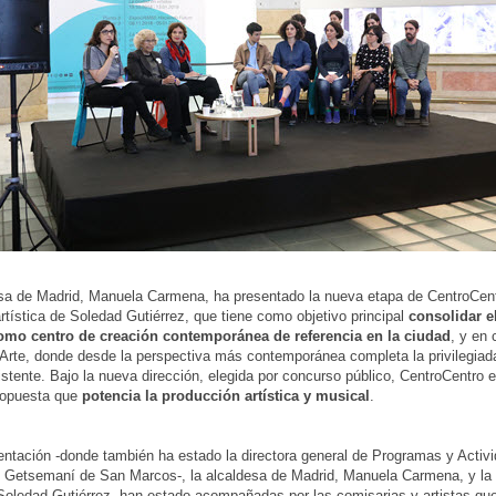
sa de Madrid, Manuela Carmena, ha presentado la nueva etapa de CentroCentr
artística de Soledad Gutiérrez, que tiene como objetivo principal
consolidar e
como centro de creación contemporánea de referencia en la ciudad
, y en 
Arte, donde desde la perspectiva más contemporánea completa la privilegiada
xistente. Bajo la nueva dirección, elegida por concurso público, CentroCentro 
ropuesta que
potencia la producción artística y musical
.
entación -donde también ha estado la directora general de Programas y Activ
, Getsemaní de San Marcos-, la alcaldesa de Madrid, Manuela Carmena, y la
 Soledad Gutiérrez, han estado acompañadas por las comisarias y artistas qu