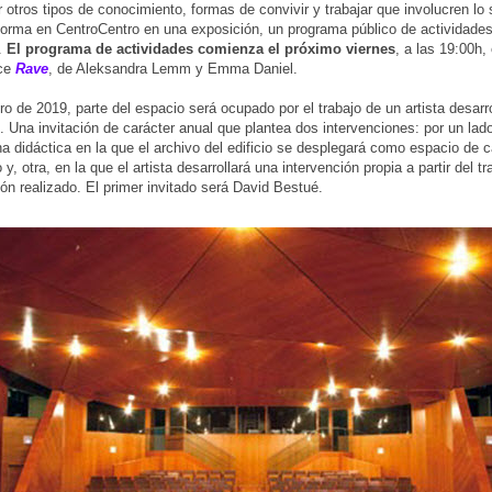
otros tipos de conocimiento, formas de convivir y trabajar que involucren lo 
orma en CentroCentro en una exposición, un programa público de actividades
.
El programa de actividades comienza el próximo viernes
, a las 19:00h,
nce
Rave
, de Aleksandra Lemm y Emma Daniel.
o de 2019, parte del espacio será ocupado por el trabajo de un artista desarro
io. Una invitación de carácter anual que plantea dos intervenciones: por un lado
a didáctica en la que el archivo del edificio se desplegará como espacio de c
 y, otra, en la que el artista desarrollará una intervención propia a partir del t
ión realizado. El primer invitado será David Bestué.