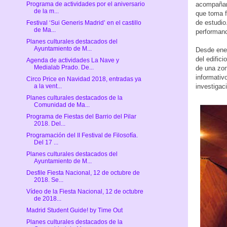
acompañar 
Programa de actividades por el aniversario
de la m...
que toma f
de estudio
Festival ‘Sui Generis Madrid’ en el castillo
de Ma...
performa
Planes culturales destacados del
Ayuntamiento de M...
Desde ener
del edific
Agenda de actividades La Nave y
Medialab Prado. De...
de una zon
informativo
Circo Price en Navidad 2018, entradas ya
investigac
a la vent...
Planes culturales destacados de la
Comunidad de Ma...
Programa de Fiestas del Barrio del Pilar
2018. Del...
Programación del II Festival de Filosofía.
Del 17 ...
Planes culturales destacados del
Ayuntamiento de M...
Desfile Fiesta Nacional, 12 de octubre de
2018. Se...
Vídeo de la Fiesta Nacional, 12 de octubre
de 2018...
Madrid Student Guide! by Time Out
Planes culturales destacados de la