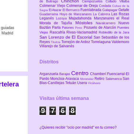
Chinchón
de Buitrago
Ciempozuelos
Collado Villalba
Colmenar Viejo
Colmenar de Oreja
Coslada
Cubas de la
Fuenlabrada
Getafe
El Atazar
El Berrueco
Galapagar
Sagra
Las Rozas
Guadarrama
Hoyo de Manzanares
La Cabrera
Leganés
Majadahonda
Manzanares el Real
Lozoya
Móstoles
Morata de Tajuña
Nuevo
Navalcarnero
Baztán
Parla
Pozuelo de Alarcón
 guiadas
Patones
Puentes
Pinto
Rascafría
Rivas-Vaciamadrid
Viejas
Robledillo de la Jara
l Madrid
San Lorenzo de El Escorial
San Sebastián de los
Reyes
Torrejón de Ardoz
Torrelaguna
Valdemoro
Titulcia
Villarejo de Salvanés
Distritos
Centro
Arganzuela
Chamberí
Fuencarral-El
Barajas
Pardo
Moncloa-Aravaca
Retiro
San
Salamanca
Moratalaz
rtelera
Blas-Canillejas
Tetuán
Usera
Vicálvaro
Visitas última semana
9
7
6
8
¿Quieres recibir "ocio por madrid" en tu correo?