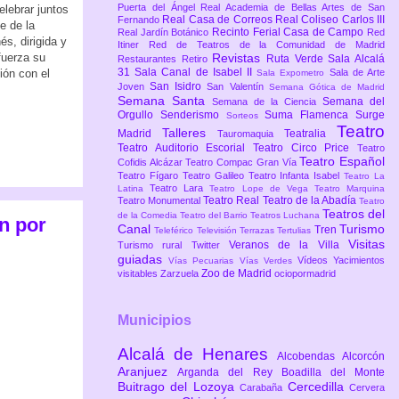
Puerta del Ángel
Real Academia de Bellas Artes de San
elebrar juntos
Real Casa de Correos
Real Coliseo Carlos III
Fernando
e de la
Recinto Ferial Casa de Campo
Real Jardín Botánico
Red
és, dirigida y
Itiner
Red de Teatros de la Comunidad de Madrid
fuerza su
Revistas
Ruta Verde
Sala Alcalá
Restaurantes
Retiro
31
Sala Canal de Isabel II
ión con el
Sala de Arte
Sala Expometro
San Isidro
Joven
San Valentín
Semana Gótica de Madrid
Semana Santa
Semana del
Semana de la Ciencia
Orgullo
Senderismo
Suma Flamenca
Surge
Sorteos
Teatro
Talleres
Madrid
Teatralia
Tauromaquia
Teatro Auditorio Escorial
Teatro Circo Price
Teatro
Teatro Español
Cofidis Alcázar
Teatro Compac Gran Vía
Teatro Fígaro
Teatro Galileo
Teatro Infanta Isabel
Teatro La
Teatro Lara
Latina
Teatro Lope de Vega
Teatro Marquina
Teatro Real
Teatro de la Abadía
Teatro Monumental
Teatro
Teatros del
de la Comedia
Teatro del Barrio
Teatros Luchana
án por
Canal
Turismo
Tren
Teleférico
Televisión
Terrazas
Tertulias
Visitas
Veranos de la Villa
Turismo rural
Twitter
guiadas
Vídeos
Yacimientos
Vías Pecuarias
Vías Verdes
Zoo de Madrid
visitables
Zarzuela
ociopormadrid
Municipios
Alcalá de Henares
Alcobendas
Alcorcón
Aranjuez
Arganda del Rey
Boadilla del Monte
Buitrago del Lozoya
Cercedilla
Carabaña
Cervera