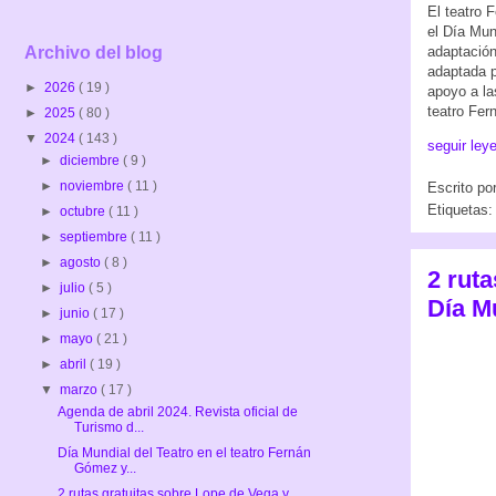
El teatro 
el Día Mun
adaptación
Archivo del blog
adaptada p
►
2026
( 19 )
apoyo a la
teatro Fer
►
2025
( 80 )
▼
2024
( 143 )
seguir ley
►
diciembre
( 9 )
►
noviembre
( 11 )
Escrito po
Etiquetas
►
octubre
( 11 )
►
septiembre
( 11 )
►
agosto
( 8 )
2 ruta
►
julio
( 5 )
Día M
►
junio
( 17 )
►
mayo
( 21 )
►
abril
( 19 )
▼
marzo
( 17 )
Agenda de abril 2024. Revista oficial de
Turismo d...
Día Mundial del Teatro en el teatro Fernán
Gómez y...
2 rutas gratuitas sobre Lope de Vega y