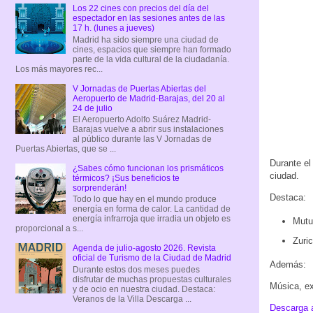
Los 22 cines con precios del día del
espectador en las sesiones antes de las
17 h. (lunes a jueves)
Madrid ha sido siempre una ciudad de
cines, espacios que siempre han formado
parte de la vida cultural de la ciudadanía.
Los más mayores rec...
V Jornadas de Puertas Abiertas del
Aeropuerto de Madrid-Barajas, del 20 al
24 de julio
El Aeropuerto Adolfo Suárez Madrid-
Barajas vuelve a abrir sus instalaciones
al público durante las V Jornadas de
Puertas Abiertas, que se ...
Durante el
¿Sabes cómo funcionan los prismáticos
ciudad.
térmicos? ¡Sus beneficios te
sorprenderán!
Destaca:
Todo lo que hay en el mundo produce
energía en forma de calor. La cantidad de
energía infrarroja que irradia un objeto es
Mutu
proporcional a s...
Zuri
Agenda de julio-agosto 2026. Revista
oficial de Turismo de la Ciudad de Madrid
Además:
Durante estos dos meses puedes
disfrutar de muchas propuestas culturales
Música, ex
y de ocio en nuestra ciudad. Destaca:
Veranos de la Villa Descarga ...
Descarga 