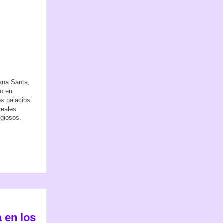
ana Santa,
 o en
os palacios
reales
ligiosos.
 en los