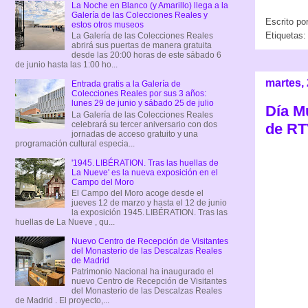
La Noche en Blanco (y Amarillo) llega a la
Galería de las Colecciones Reales y
Escrito po
estos otros museos
Etiquetas
La Galería de las Colecciones Reales
abrirá sus puertas de manera gratuita
desde las 20:00 horas de este sábado 6
de junio hasta las 1:00 ho...
martes,
Entrada gratis a la Galería de
Colecciones Reales por sus 3 años:
lunes 29 de junio y sábado 25 de julio
Día M
La Galería de las Colecciones Reales
celebrará su tercer aniversario con dos
de RT
jornadas de acceso gratuito y una
programación cultural especia...
'1945. LIBÉRATION. Tras las huellas de
La Nueve' es la nueva exposición en el
Campo del Moro
El Campo del Moro acoge desde el
jueves 12 de marzo y hasta el 12 de junio
la exposición 1945. LIBÉRATION. Tras las
huellas de La Nueve , qu...
Nuevo Centro de Recepción de Visitantes
del Monasterio de las Descalzas Reales
de Madrid
Patrimonio Nacional ha inaugurado el
nuevo Centro de Recepción de Visitantes
del Monasterio de las Descalzas Reales
de Madrid . El proyecto,...