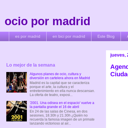
ocio por madrid
es por madrid
en bici por madrid
Este Blog
jueves,
Lo mejor de la semana
Agenda
Ciuda
Algunos planes de ocio, cultura y
diversión en cartelera ahora en Madrid
Madrid es la capital que se caracteriza
porque el arte, la cultura y el
entretenimiento en ella nunca descansan.
La oferta de teatro, exposi...
'2001. Una odisea en el espacio' vuelve a
la pantalla grande el 16 de abril
En 24 de las salas de Cinesa, en dos
sesiones, 18.30h y 21.30h ¿Quién no
recuerda la famosa imagen de un primate
lanzando victorioso al air...