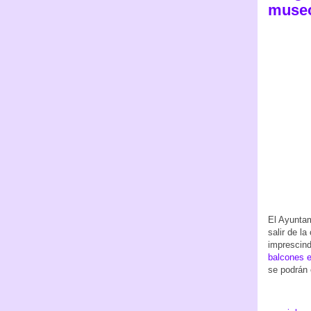
museo
El Ayuntam
salir de l
imprescin
balcones 
se podrán 