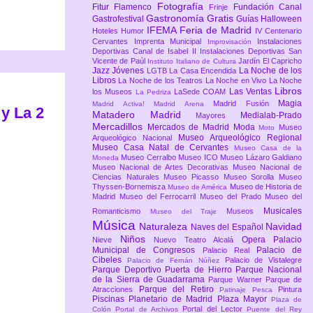
Fotografía
Fitur
Flamenco
Fundación Canal
Frinje
Gastronomía
Gratis
Gastrofestival
Guías
Halloween
IFEMA Feria de Madrid
Hoteles
Humor
IV Centenario
Cervantes
Imprenta Municipal
Instalaciones
Improvisación
Deportivas Canal de Isabel II
Instalaciones Deportivas San
Vicente de Paúl
Jardín El Capricho
Instituto Italiano de Cultura
Jazz
Jóvenes
La Noche de los
LGTB
La Casa Encendida
Libros
La Noche de los Teatros
La Noche en Vivo
La Noche
Libros
Las Ventas
los Museos
LaSede COAM
La Pedriza
Magia
Madrid Fusión
Madrid Activa!
Madrid Arena
 y La 2
Matadero Madrid
Medialab-Prado
Mayores
Mercadillos
Mercados de Madrid
Moda
Museo
Moto
Museo Arqueológico Regional
Arqueológico Nacional
Museo Casa Natal de Cervantes
Museo Casa de la
Museo Cerralbo
Museo ICO
Museo Lázaro Galdiano
Moneda
Museo Nacional de Artes Decorativas
Museo Nacional de
Ciencias Naturales
Museo Picasso
Museo Sorolla
Museo
Thyssen-Bornemisza
Museo de Historia de
Museo de América
Madrid
Museo del Ferrocarril
Museo del Prado
Museo del
Musicales
Romanticismo
Museos
Museo del Traje
Música
Naturaleza
Navidad
Naves del Español
Niños
Opera
Palacio
Nieve
Nuevo Teatro Alcalá
Municipal de Congresos
Palacio de
Palacio Real
Cibeles
Palacio de Vistalegre
Palacio de Fernán Núñez
Parque Deportivo Puerta de Hierro
Parque Nacional
de la Sierra de Guadarrama
Parque Warner
Parque de
Parque del Retiro
Atracciones
Pintura
Patinaje
Pesca
Piscinas
Planetario de Madrid
Plaza Mayor
Plaza de
Portal del Lector
Colón
Portal de Archivos
Puente del Rey