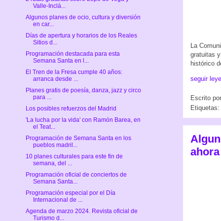
Valle-Inclá...
Algunos planes de ocio, cultura y diversión
en car...
Días de apertura y horarios de los Reales
Sitios d...
La Comunid
Programación destacada para esta
gratuitas 
Semana Santa en l...
histórico 
El Tren de la Fresa cumple 40 años:
seguir ley
arranca desde ...
Planes gratis de poesía, danza, jazz y circo
para ...
Escrito po
Etiquetas
Los posibles refuerzos del Madrid
'La lucha por la vida' con Ramón Barea, en
el Teat...
Alguno
Programación de Semana Santa en los
pueblos madril...
ahora
10 planes culturales para este fin de
semana, del ...
Programación oficial de conciertos de
Semana Santa...
Programación especial por el Día
Internacional de ...
Agenda de marzo 2024. Revista oficial de
Turismo d...