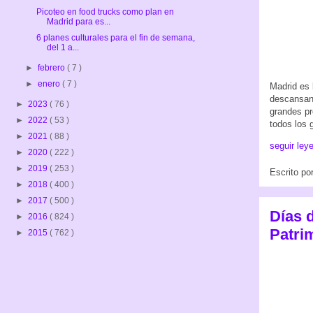
Picoteo en food trucks como plan en
Madrid para es...
6 planes culturales para el fin de semana,
del 1 a...
►
febrero
( 7 )
►
enero
( 7 )
Madrid es l
descansan.
►
2023
( 76 )
grandes pr
►
2022
( 53 )
todos los 
►
2021
( 88 )
seguir ley
►
2020
( 222 )
►
2019
( 253 )
Escrito po
►
2018
( 400 )
►
2017
( 500 )
Días d
►
2016
( 824 )
Patri
►
2015
( 762 )