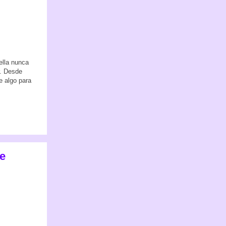
 ella nunca
r. Desde
e algo para
de