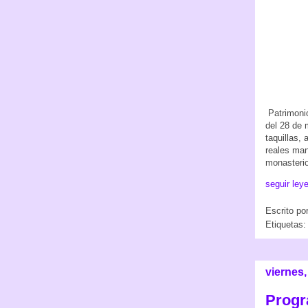
Patrimonio
del 28 de 
taquillas,
reales man
monasterio
seguir ley
Escrito po
Etiquetas
viernes
Progr