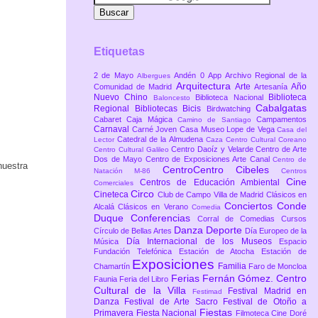
Etiquetas
2 de Mayo
Andén 0
App
Archivo Regional de la
Albergues
Arquitectura
Arte
Año
Comunidad de Madrid
Artesanía
Nuevo Chino
Biblioteca
Biblioteca Nacional
Baloncesto
Cabalgatas
Regional
Bibliotecas
Bicis
Birdwatching
Cabaret
Caja Mágica
Campamentos
Camino de Santiago
Carnaval
Carné Joven
Casa Museo Lope de Vega
Casa del
Catedral de la Almudena
Lector
Caza
Centro Cultural Coreano
Centro Daoíz y Velarde
Centro de Arte
Centro Cultural Galileo
Dos de Mayo
Centro de Exposiciones Arte Canal
Centro de
nuestra
CentroCentro Cibeles
Natación M-86
Centros
Cine
Centros de Educación Ambiental
Comerciales
Circo
Cineteca
Club de Campo Villa de Madrid
Clásicos en
Conciertos
Conde
Alcalá
Clásicos en Verano
Comedia
Duque
Conferencias
Corral de Comedias
Cursos
Danza
Deporte
Círculo de Bellas Artes
Día Europeo de la
Día Internacional de los Museos
Música
Espacio
Fundación Telefónica
Estación de Atocha
Estación de
Exposiciones
Familia
Chamartín
Faro de Moncloa
Ferias
Fernán Gómez. Centro
Faunia
Feria del Libro
Cultural de la Villa
Festival Madrid en
Festimad
Danza
Festival de Arte Sacro
Festival de Otoño a
Fiestas
Primavera
Fiesta Nacional
Filmoteca Cine Doré