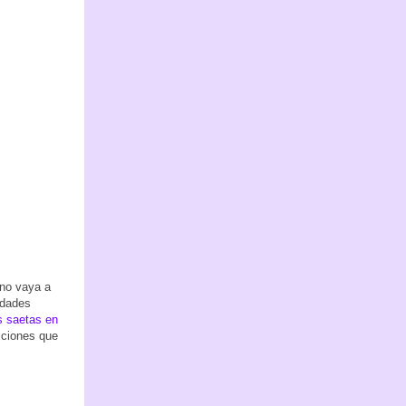
 no vaya a
idades
s saetas en
iciones que