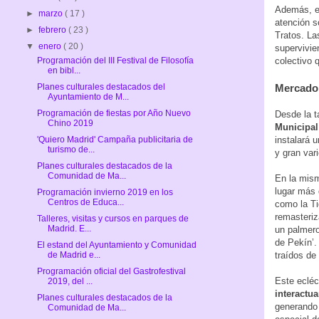
Además, e
►
marzo
( 17 )
atención s
►
febrero
( 23 )
Tratos. La
▼
enero
( 20 )
supervivie
Programación del III Festival de Filosofía
colectivo 
en bibl...
Planes culturales destacados del
Mercado 
Ayuntamiento de M...
Programación de fiestas por Año Nuevo
Desde la t
Chino 2019
Municipal 
'Quiero Madrid' Campaña publicitaria de
instalará 
turismo de...
y gran var
Planes culturales destacados de la
Comunidad de Ma...
En la mism
lugar más 
Programación invierno 2019 en los
Centros de Educa...
como la Ti
remasteriz
Talleres, visitas y cursos en parques de
Madrid. E...
un palmero
de Pekín’.
El estand del Ayuntamiento y Comunidad
de Madrid e...
traídos de
Programación oficial del Gastrofestival
Este ecléc
2019, del ...
interactu
Planes culturales destacados de la
generando 
Comunidad de Ma...