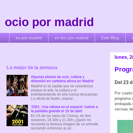
ocio por madrid
es por madrid
en bici por madrid
Este Blog
lunes, 
Lo mejor de la semana
Progr
Algunos planes de ocio, cultura y
diversión en cartelera ahora en Madrid
Del 23 d
Madrid es la capital que se caracteriza
porque el arte, la cultura y el
Por cuarto
entretenimiento en ella nunca descansan.
programa d
La oferta de teatro, exposi...
embajada d
'2001. Una odisea en el espacio' vuelve a
vecinas de
la pantalla grande el 16 de abril
En 24 de las salas de Cinesa, en dos
sesiones, 18.30h y 21.30h ¿Quién no
recuerda la famosa imagen de un primate
lanzando victorioso al air...