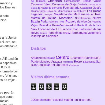
Chinchón
de Buitrago
Ciempozuelos
Collado Villalba
rmación y
Colmenar Viejo
Colmenar de Oreja
Coslada
Cubas de la
r los Buenos
Fuenlabrada
Getafe
El Atazar
El Berrueco
Galapagar
Sagra
Las Rozas
Guadarrama
Hoyo de Manzanares
La Cabrera
s
Leganés
Majadahonda
Manzanares el Real
Lozoya
de este
Móstoles
Morata de Tajuña
Nuevo
Navalcarnero
Chino.
Baztán
Parla
Pozuelo de Alarcón
Patones
Puentes
Pinto
Rascafría
Rivas-Vaciamadrid
Viejas
Robledillo de la Jara
San Lorenzo de El Escorial
San Sebastián de los
Reyes
Torrejón de Ardoz
Torrelaguna
Valdemoro
Titulcia
Villarejo de Salvanés
e a la Junta
ño Nuevo, se
con artesanía
Distritos
Centro
Arganzuela
Chamberí
Fuencarral-El
Barajas
 Allí tendrán
Pardo
Moncloa-Aravaca
Retiro
San
Salamanca
Moratalaz
no españolas,
Blas-Canillejas
Tetuán
Usera
Vicálvaro
s 80 y 90
ío formado por
mo ‘el gitano
Visitas última semana
es de trajes
1
0
5
1
0
tes podrán
que están
¿Quieres recibir "ocio por madrid" en tu correo?
oración