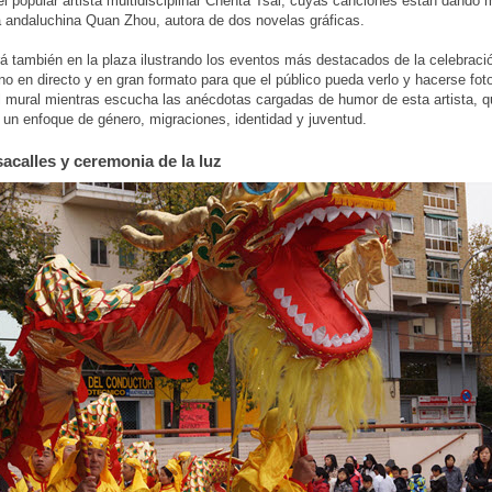
el popular artista multidisciplinar Chenta Tsai, cuyas canciones están dando
la andaluchina Quan Zhou, autora de dos novelas gráficas.
á también en la plaza ilustrando los eventos más destacados de la celebraci
o en directo y en gran formato para que el público pueda verlo y hacerse fot
l mural mientras escucha las anécdotas cargadas de humor de esta artista, q
 un enfoque de género, migraciones, identidad y juventud.
acalles y ceremonia de la luz