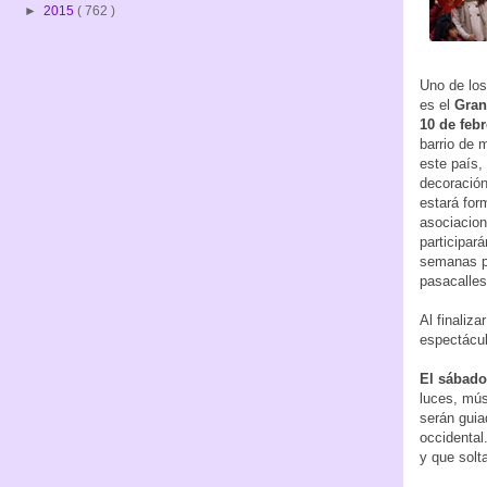
►
2015
( 762 )
Uno de los
es el
Gran
10 de febr
barrio de 
este país,
decoración
estará for
asociacion
participar
semanas pa
pasacalles
Al finaliz
espectácul
El sábado 
luces, mús
serán guia
occidental
y que solt