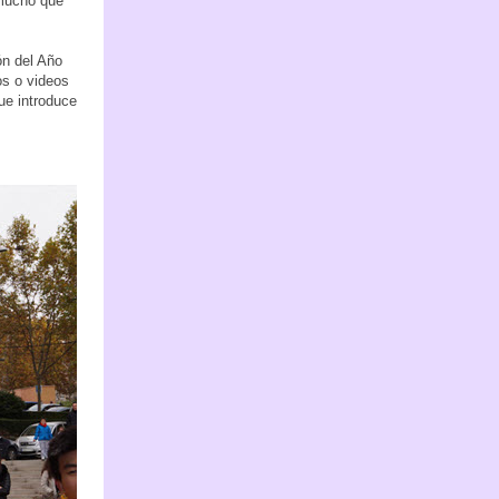
 mucho que
ón del Año
os o videos
ue introduce