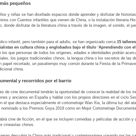
s más pequeños
iños y niñas se han diseñado espacios donde aprender y disfrutar de historia
hinos con Cuentos infantiles que vienen de China, o la instalación literaria His
 donde disfrutar de la literatura china a través de la imagen, el sonido, el jue
blico infantil, pero también para el adulto, se han organizado cerca
15 tallere
ialistas en cultura china y englobados bajo el título ‘Aprendiendo con e
n los que personas de todos los orígenes, edades e identidades podrán acerc
iales, los juegos tradicionales chinos, la lengua china o los secretos de las 
 papel recortado, un pasatiempo muy común durante la Fiesta de la Primaver
dicional china.
umental y recorridos por el barrio
s de cine documental tendrán la oportunidad de conocer la realidad de los i
enes y ancianos en España y hablar con los propios directores en el ciclo Se
en el que destaca especialmente el cortometraje Wan Xia, la última luz del at
y, nominado a los Premios Goya 2019 como en Mejor Cortometraje Documenta
brá cine de ficción, en el que se incluyen comedias y películas de acción y 
por cineastas chinos.
ieran descubrir la China más tradicional y contemporánea viajando por las ca