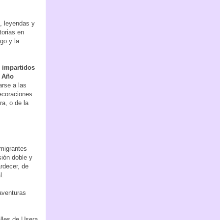
s, leyendas y
torias en
go y la
s impartidos
l Año
arse a las
decoraciones
a, o de la
nmigrantes
sión doble y
ardecer, de
l.
aventuras
lles de Usera