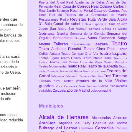
Puerta del Ángel
Real Academia de Bellas Artes de San
Real Casa de Correos
Real Coliseo Carlos III
Fernando
Recinto Ferial Casa de Campo
Real Jardín Botánico
Red
Itiner
Red de Teatros de la Comunidad de Madrid
Revistas
ientes que
Ruta Verde
Sala Alcalá
Restaurantes
Retiro
31
Sala Canal de Isabel II
Sala de Arte
n centenar de
Sala Expometro
San Isidro
Joven
San Valentín
Semana Gótica de Madrid
rciales
Semana Santa
Semana del
Semana de la Ciencia
 de bandas de
Orgullo
Senderismo
Suma Flamenca
Surge
Sorteos
ablar muchos
Teatro
Talleres
Madrid
Teatralia
Tauromaquia
Teatro Auditorio Escorial
Teatro Circo Price
Teatro
Teatro Español
Cofidis Alcázar
Teatro Compac Gran Vía
id
arrancará
Teatro Fígaro
Teatro Galileo
Teatro Infanta Isabel
Teatro La
sonido de la
Teatro Lara
Latina
Teatro Lope de Vega
Teatro Marquina
Teatro Real
Teatro de la Abadía
Teatro Monumental
ucediendo y
Teatro
Teatros del
de la Comedia
Teatro del Barrio
Teatros Luchana
rio de Usera,
Canal
Turismo
Tren
Teleférico
Televisión
Terrazas
Tertulias
Visitas
Veranos de la Villa
Turismo rural
Twitter
guiadas
Vídeos
Yacimientos
Vías Pecuarias
Vías Verdes
que también
Zoo de Madrid
visitables
Zarzuela
ociopormadrid
 inclusión
ada año
Municipios
onas ciegas,
Alcalá de Henares
Alcobendas
Alcorcón
idad reducida
Aranjuez
Arganda del Rey
Boadilla del Monte
Buitrago del Lozoya
Cercedilla
Carabaña
Cervera