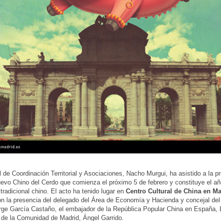
l de Coordinación Territorial y Asociaciones, Nacho Murgui, ha asistido a la p
evo Chino del Cerdo que comienza el próximo 5 de febrero y constituye el añ
 tradicional chino. El acto ha tenido lugar en
Centro Cultural de China en M
n la presencia del delegado del Área de Economía y Hacienda y concejal del d
rge García Castaño, el embajador de la República Popular China en España, 
 de la Comunidad de Madrid, Ángel Garrido.