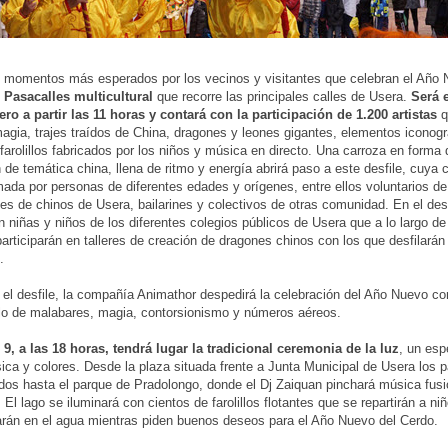
 momentos más esperados por los vecinos y visitantes que celebran el Año 
 Pasacalles multicultural
que recorre las principales calles de Usera.
Será 
ero a partir las 11 horas y contará con la participación de 1.200 artistas
q
magia, trajes traídos de China, dragones y leones gigantes, elementos iconogr
 farolillos fabricados por los niños y música en directo. Una carroza en forma
 de temática china, llena de ritmo y energía abrirá paso a este desfile, cuya 
mada por personas de diferentes edades y orígenes, entre ellos voluntarios de
es de chinos de Usera, bailarines y colectivos de otras comunidad. En el des
án niñas y niños de los diferentes colegios públicos de Usera que a lo largo de
rticiparán en talleres de creación de dragones chinos con los que desfilarán 
.
ar el desfile, la compañía Animathor despedirá la celebración del Año Nuevo co
o de malabares, magia, contorsionismo y números aéreos.
9, a las 18 horas, tendrá lugar la tradicional ceremonia de la luz
, un esp
ica y colores. Desde la plaza situada frente a Junta Municipal de Usera los p
dos hasta el parque de Pradolongo, donde el Dj Zaiquan pinchará música fusió
. El lago se iluminará con cientos de farolillos flotantes que se repartirán a n
arán en el agua mientras piden buenos deseos para el Año Nuevo del Cerdo.