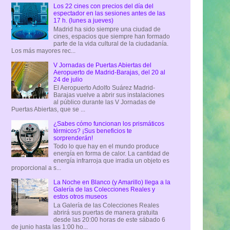
Los 22 cines con precios del día del
espectador en las sesiones antes de las
17 h. (lunes a jueves)
Madrid ha sido siempre una ciudad de
cines, espacios que siempre han formado
parte de la vida cultural de la ciudadanía.
Los más mayores rec...
V Jornadas de Puertas Abiertas del
Aeropuerto de Madrid-Barajas, del 20 al
24 de julio
El Aeropuerto Adolfo Suárez Madrid-
Barajas vuelve a abrir sus instalaciones
al público durante las V Jornadas de
Puertas Abiertas, que se ...
¿Sabes cómo funcionan los prismáticos
térmicos? ¡Sus beneficios te
sorprenderán!
Todo lo que hay en el mundo produce
energía en forma de calor. La cantidad de
energía infrarroja que irradia un objeto es
proporcional a s...
La Noche en Blanco (y Amarillo) llega a la
Galería de las Colecciones Reales y
estos otros museos
La Galería de las Colecciones Reales
abrirá sus puertas de manera gratuita
desde las 20:00 horas de este sábado 6
de junio hasta las 1:00 ho...