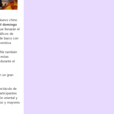
Nuevo chino
el domingo
ue llenarán el
áficos de
 de barco con
comitiva
file también
 estas
durante el
n un gran
ectáculo de
articipantes
n oriental y
iños y mayores