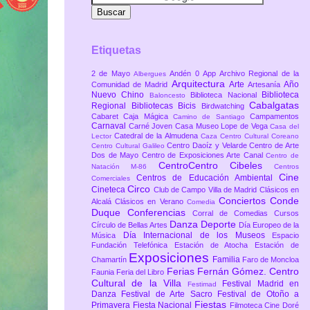
Etiquetas
2 de Mayo
Andén 0
App
Archivo Regional de la
Albergues
Arquitectura
Arte
Año
Comunidad de Madrid
Artesanía
Nuevo Chino
Biblioteca
Biblioteca Nacional
Baloncesto
Cabalgatas
Regional
Bibliotecas
Bicis
Birdwatching
Cabaret
Caja Mágica
Campamentos
Camino de Santiago
Carnaval
Carné Joven
Casa Museo Lope de Vega
Casa del
Catedral de la Almudena
Lector
Caza
Centro Cultural Coreano
Centro Daoíz y Velarde
Centro de Arte
Centro Cultural Galileo
Dos de Mayo
Centro de Exposiciones Arte Canal
Centro de
CentroCentro Cibeles
Natación M-86
Centros
Cine
Centros de Educación Ambiental
Comerciales
Circo
Cineteca
Club de Campo Villa de Madrid
Clásicos en
Conciertos
Conde
Alcalá
Clásicos en Verano
Comedia
Duque
Conferencias
Corral de Comedias
Cursos
Danza
Deporte
Círculo de Bellas Artes
Día Europeo de la
Día Internacional de los Museos
Música
Espacio
Fundación Telefónica
Estación de Atocha
Estación de
Exposiciones
Familia
Chamartín
Faro de Moncloa
Ferias
Fernán Gómez. Centro
Faunia
Feria del Libro
Cultural de la Villa
Festival Madrid en
Festimad
Danza
Festival de Arte Sacro
Festival de Otoño a
Fiestas
Primavera
Fiesta Nacional
Filmoteca Cine Doré