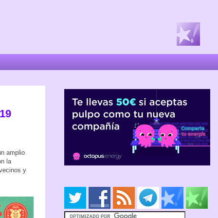
019
un amplio
n la
 vecinos y