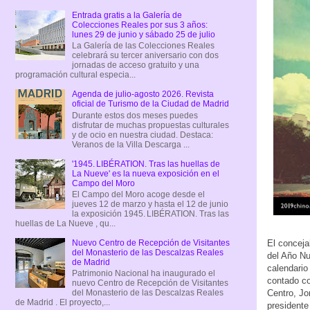
Entrada gratis a la Galería de
Colecciones Reales por sus 3 años:
lunes 29 de junio y sábado 25 de julio
La Galería de las Colecciones Reales
celebrará su tercer aniversario con dos
jornadas de acceso gratuito y una
programación cultural especia...
Agenda de julio-agosto 2026. Revista
oficial de Turismo de la Ciudad de Madrid
Durante estos dos meses puedes
disfrutar de muchas propuestas culturales
y de ocio en nuestra ciudad. Destaca:
Veranos de la Villa Descarga ...
'1945. LIBÉRATION. Tras las huellas de
La Nueve' es la nueva exposición en el
Campo del Moro
El Campo del Moro acoge desde el
jueves 12 de marzo y hasta el 12 de junio
la exposición 1945. LIBÉRATION. Tras las
huellas de La Nueve , qu...
Nuevo Centro de Recepción de Visitantes
El conceja
del Monasterio de las Descalzas Reales
del Año Nu
de Madrid
calendario
Patrimonio Nacional ha inaugurado el
contado co
nuevo Centro de Recepción de Visitantes
del Monasterio de las Descalzas Reales
Centro, Jo
de Madrid . El proyecto,...
presidente