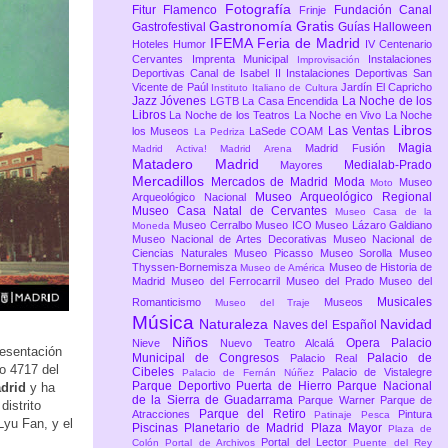
Fotografía
Fitur
Flamenco
Fundación Canal
Frinje
Gastronomía
Gratis
Gastrofestival
Guías
Halloween
IFEMA Feria de Madrid
Hoteles
Humor
IV Centenario
Cervantes
Imprenta Municipal
Instalaciones
Improvisación
Deportivas Canal de Isabel II
Instalaciones Deportivas San
Vicente de Paúl
Jardín El Capricho
Instituto Italiano de Cultura
Jazz
Jóvenes
La Noche de los
LGTB
La Casa Encendida
Libros
La Noche de los Teatros
La Noche en Vivo
La Noche
Libros
Las Ventas
los Museos
LaSede COAM
La Pedriza
Magia
Madrid Fusión
Madrid Activa!
Madrid Arena
Matadero Madrid
Medialab-Prado
Mayores
Mercadillos
Mercados de Madrid
Moda
Museo
Moto
Museo Arqueológico Regional
Arqueológico Nacional
Museo Casa Natal de Cervantes
Museo Casa de la
Museo Cerralbo
Museo ICO
Museo Lázaro Galdiano
Moneda
Museo Nacional de Artes Decorativas
Museo Nacional de
Ciencias Naturales
Museo Picasso
Museo Sorolla
Museo
Thyssen-Bornemisza
Museo de Historia de
Museo de América
Madrid
Museo del Ferrocarril
Museo del Prado
Museo del
Musicales
Romanticismo
Museos
Museo del Traje
Música
Naturaleza
Navidad
Naves del Español
Niños
Opera
Palacio
Nieve
Nuevo Teatro Alcalá
resentación
Municipal de Congresos
Palacio de
Palacio Real
o 4717 del
Cibeles
Palacio de Vistalegre
Palacio de Fernán Núñez
Parque Deportivo Puerta de Hierro
Parque Nacional
adrid
y ha
de la Sierra de Guadarrama
Parque Warner
Parque de
istrito
Parque del Retiro
Atracciones
Pintura
Patinaje
Pesca
Lyu Fan, y el
Piscinas
Planetario de Madrid
Plaza Mayor
Plaza de
Portal del Lector
Colón
Portal de Archivos
Puente del Rey