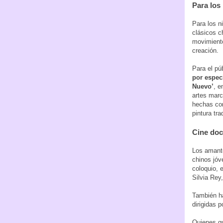
Para lo
Para los n
clásicos c
movimiento,
creación.
Para el pú
por espec
Nuevo’
, e
artes marc
hechas con
pintura tra
Cine doc
Los amante
chinos jóv
coloquio, 
Silvia Re
También ha
dirigidas 
Quienes qu