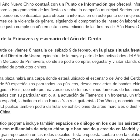
l Año Nuevo Chino
contará con un Punto de Información
que ofrecerá info
obre la programación de las fiestas y sobre la campaña municipal Barrios po
s personas contratadas para ofrecer la información en este punto son mujere
ntes de la violencia de género, siguiendo el compromiso de inserción laboral 
que justo cumple un año en esta nueva edición de las fiestas del Año Nuevo 
de la Primavera y escenario del Año del Cerdo
arde del viernes 8 hasta la del sábado 9 de febrero,
en la plaza situada frent
del Distrito de Usera
, epicentro de la mayor parte de las actividades del A
un Mercado de Primavera, donde se podrá comprar, degustar y visitar stands 
iedad de productos chinos.
a plaza habrá una carpa donde estará ubicado el escenario del Año del Cerdo.
de 50 espectáculos para todos los públicos, desde conciertos de bandas chi
gers’n Flies, que interpretará versiones de temas chinos famosos de los año
ados con su particular estilo, a la actuación de Flamenco sin fronteras, un tr
 español, la bailaora china Karina Yao y el guitarrista Can Wang, conocido co
 El público también podrá disfrutar de exhibiciones de artes marciales o desfil
 China.
tico programa incluye también
espacios de diálogo en los que los asisten
ar con millennials de origen chino que han nacido y crecido en Madrid
y 
gran repercusión en las redes sociales. Esta propuesta contará con la colab