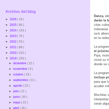
Archivo del blog
Danza, ci
►
2026
( 19 )
darán la 
citas cult
►
2025
( 80 )
milenarias
►
2024
( 143 )
rock alter
►
2023
( 76 )
en la rede
►
2022
( 53 )
La program
►
2021
( 88 )
el próxim
►
2020
( 222 )
Pipa, inst
▼
2019
( 253 )
vivirá su 
►
diciembre
( 22 )
donde se c
►
noviembre
( 9 )
La progra
►
octubre
( 19 )
incluye pr
►
septiembre
( 21 )
para que l
►
agosto
( 23 )
acuden mi
►
julio
( 21 )
Mochilas v
►
junio
( 30 )
interpreta
►
mayo
( 22 )
serán algu
►
abril
( 26 )