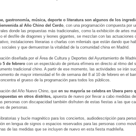
ne, gastronomía, música, deporte o literatura son algunos de los ingred
bienvenida al Año Chino del Cerdo
, con una programación compuesta por u
urales donde las propuestas más tradicionales, como la exhibición de artes ma
 o el desfile de dragones y leones gigantes, se mezclan con las actuaciones
nativo, instalaciones literarias o charlas con milenials que están dando que h
s sociales y que demuestran la vitalidad de la comunidad china en Madrid.
ación diseñada por el Área de Cultura y Deportes del Ayuntamiento de Madr
o 5 de febrero
con un espectáculo de pintura efímera en directo al ritmo del 
rumento tradicional chino. A partir de ese momento, las actividades se irán s
momento de mayor intensidad el fin de semana del 8 al 10 de febrero en el bar
oncentra el grueso de la programación para todos los públicos.
mación del Año Nuevo Chino, que
en su mayoría se celebra en Usera pero 
opuestas en otros distritos,
apuesta de nuevo por llevar a cabo medidas de
as personas con discapacidad también disfruten de estas fiestas a las que c
les de personas.
ibratorias y bucle magnético para los conciertos, audiodescripción para pers
ción en lengua de signos o espacios reservados para las personas como movil
nas de las medidas que se incluyen de nuevo en esta fiesta madrileña.