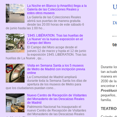
La Noche en Blanco (y Amarillo) llega a la
Galería de las Colecciones Reales y
estos otros museos
La Galería de las Colecciones Reales
abrirá sus puertas de manera gratuita
desde las 20:00 horas de este sábado 6
de junio hasta las 1:00 ho...
'1945. LIBÉRATION. Tras las huellas de
La Nueve' es la nueva exposición en el
Campo del Moro
El Campo del Moro acoge desde el
jueves 12 de marzo y hasta el 12 de junio
la exposición 1945. LIBÉRATION. Tras las
huellas de La Nueve , qu...
Visita en Semana Santa a los 5 museos
Durante lo
de Metro de Madrid con incripción previa
tan actual
online
manera en 
La Comunidad de Madrid ampliará
durante toda la Semana Santa los días de
2030 de l
apertura de los museos de Metro para
encontrar 
que los ciudadanos puedan cono...
Prostituc
pequeños, 
Nuevo Centro de Recepción de Visitantes
del Monasterio de las Descalzas Reales
familia.
de Madrid
Patrimonio Nacional ha inaugurado el
TEATRO. 
nuevo Centro de Recepción de Visitantes
del Monasterio de las Descalzas Reales
Cuándo: de