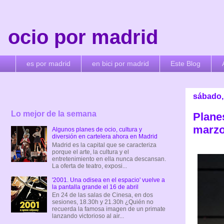
ocio por madrid
es por madrid
en bici por madrid
Este Blog
sábado,
Lo mejor de la semana
Plane
marzo:
Algunos planes de ocio, cultura y
diversión en cartelera ahora en Madrid
Madrid es la capital que se caracteriza
porque el arte, la cultura y el
entretenimiento en ella nunca descansan.
La oferta de teatro, exposi...
'2001. Una odisea en el espacio' vuelve a
la pantalla grande el 16 de abril
En 24 de las salas de Cinesa, en dos
sesiones, 18.30h y 21.30h ¿Quién no
recuerda la famosa imagen de un primate
lanzando victorioso al air...