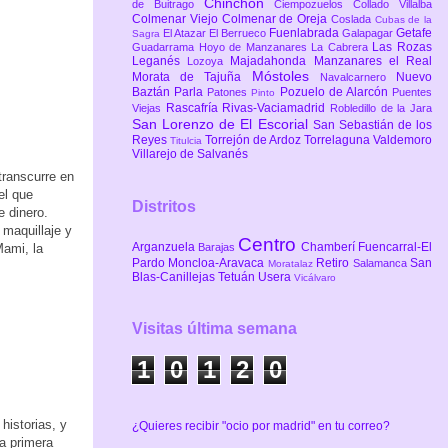
Chinchón
de Buitrago
Ciempozuelos
Collado Villalba
Colmenar Viejo
Colmenar de Oreja
Coslada
Cubas de la
Fuenlabrada
Getafe
El Atazar
El Berrueco
Galapagar
Sagra
Las Rozas
Guadarrama
Hoyo de Manzanares
La Cabrera
Leganés
Majadahonda
Manzanares el Real
Lozoya
Móstoles
Morata de Tajuña
Nuevo
Navalcarnero
Baztán
Parla
Pozuelo de Alarcón
Patones
Puentes
Pinto
Rascafría
Rivas-Vaciamadrid
Viejas
Robledillo de la Jara
San Lorenzo de El Escorial
San Sebastián de los
Reyes
Torrejón de Ardoz
Torrelaguna
Valdemoro
Titulcia
Villarejo de Salvanés
transcurre en
el que
Distritos
e dinero.
 maquillaje y
Centro
Arganzuela
Chamberí
Fuencarral-El
Barajas
Mami, la
Pardo
Moncloa-Aravaca
Retiro
San
Salamanca
Moratalaz
Blas-Canillejas
Tetuán
Usera
Vicálvaro
Visitas última semana
1
0
1
2
0
historias, y
¿Quieres recibir "ocio por madrid" en tu correo?
na primera