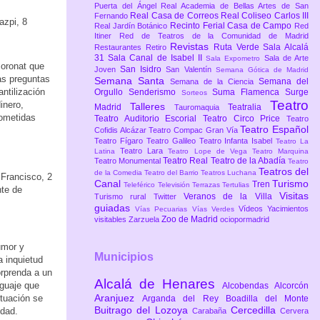
Puerta del Ángel
Real Academia de Bellas Artes de San
Real Casa de Correos
Real Coliseo Carlos III
Fernando
azpi, 8
Recinto Ferial Casa de Campo
Real Jardín Botánico
Red
Itiner
Red de Teatros de la Comunidad de Madrid
Revistas
Ruta Verde
Sala Alcalá
Restaurantes
Retiro
31
Sala Canal de Isabel II
Sala de Arte
Sala Expometro
Boronat que
San Isidro
Joven
San Valentín
Semana Gótica de Madrid
as preguntas
Semana Santa
Semana del
Semana de la Ciencia
antilización
Orgullo
Senderismo
Suma Flamenca
Surge
Sorteos
Teatro
inero,
Talleres
Madrid
Teatralia
Tauromaquia
rometidas
Teatro Auditorio Escorial
Teatro Circo Price
Teatro
Teatro Español
Cofidis Alcázar
Teatro Compac Gran Vía
Teatro Fígaro
Teatro Galileo
Teatro Infanta Isabel
Teatro La
Teatro Lara
Latina
Teatro Lope de Vega
Teatro Marquina
Teatro Real
Teatro de la Abadía
Teatro Monumental
Teatro
Teatros del
de la Comedia
Teatro del Barrio
Teatros Luchana
 Francisco, 2
Canal
Turismo
Tren
Teleférico
Televisión
Terrazas
Tertulias
nte de
Visitas
Veranos de la Villa
Turismo rural
Twitter
guiadas
Vídeos
Yacimientos
Vías Pecuarias
Vías Verdes
Zoo de Madrid
visitables
Zarzuela
ociopormadrid
umor y
Municipios
a inquietud
orprenda a un
Alcalá de Henares
nguaje que
Alcobendas
Alcorcón
Aranjuez
ctuación se
Arganda del Rey
Boadilla del Monte
Buitrago del Lozoya
Cercedilla
udad.
Carabaña
Cervera