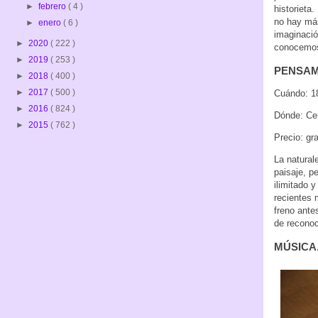
►
febrero
( 4 )
historieta
no hay más
►
enero
( 6 )
imaginació
►
2020
( 222 )
conocemo
►
2019
( 253 )
PENSAMI
►
2018
( 400 )
►
2017
( 500 )
Cuándo: 1
►
2016
( 824 )
Dónde: Ce
►
2015
( 762 )
Precio: gr
La natural
paisaje, p
ilimitado 
recientes 
freno ante
de reconoc
MÚSICA. 