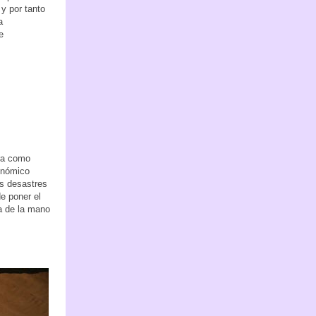
 y por tanto
a
e
ira como
onómico
os desastres
e poner el
ma de la mano