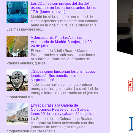
Los 22 cines con precios del día del
espectador en las sesiones antes de las
17 h. (lunes a jueves)
Madrid ha sido siempre una ciudad de
cines, espacios que siempre han formado
parte de la vida cultural de la ciudadanía.
Los más mayores rec...
V Jornadas de Puertas Abiertas del
Aeropuerto de Madrid-Barajas, del 20 al
24 de julio
El Aeropuerto Adolfo Suárez Madrid-
Barajas vuelve a abrir sus instalaciones
al público durante las V Jornadas de
Puertas Abiertas, que se ...
¿Sabes cómo funcionan los prismáticos
térmicos? ¡Sus beneficios te
sorprenderán!
Todo lo que hay en el mundo produce
energía en forma de calor. La cantidad de
energía infrarroja que irradia un objeto es
proporcional a s...
Entrada gratis a la Galería de
Colecciones Reales por sus 3 años:
lunes 29 de junio y sábado 25 de julio
La Galería de las Colecciones Reales
celebrará su tercer aniversario con dos
jornadas de acceso gratuito y una
programación cultural especia...