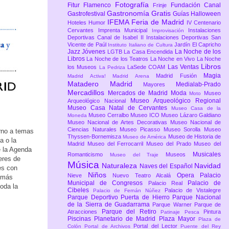
Fotografía
Fitur
Flamenco
Fundación Canal
Frinje
Gastronomía
Gratis
Gastrofestival
Guías
Halloween
IFEMA Feria de Madrid
Hoteles
Humor
IV Centenario
Cervantes
Imprenta Municipal
Instalaciones
Improvisación
Deportivas Canal de Isabel II
Instalaciones Deportivas San
Vicente de Paúl
Jardín El Capricho
Instituto Italiano de Cultura
Jazz
Jóvenes
La Noche de los
LGTB
La Casa Encendida
Libros
La Noche de los Teatros
La Noche en Vivo
La Noche
Libros
Las Ventas
los Museos
LaSede COAM
La Pedriza
Magia
Madrid Fusión
Madrid Activa!
Madrid Arena
Matadero Madrid
Medialab-Prado
Mayores
Mercadillos
Mercados de Madrid
Moda
Museo
Moto
Museo Arqueológico Regional
Arqueológico Nacional
Museo Casa Natal de Cervantes
Museo Casa de la
Museo Cerralbo
Museo ICO
Museo Lázaro Galdiano
Moneda
Museo Nacional de Artes Decorativas
Museo Nacional de
Ciencias Naturales
Museo Picasso
Museo Sorolla
Museo
orno a temas
Thyssen-Bornemisza
Museo de Historia de
Museo de América
a o la
Madrid
Museo del Ferrocarril
Museo del Prado
Museo del
e la Agenda
Musicales
Romanticismo
Museos
Museo del Traje
eres de
Música
Naturaleza
Navidad
Naves del Español
es con
Niños
Opera
Palacio
Nieve
Nuevo Teatro Alcalá
s más
Municipal de Congresos
Palacio de
Palacio Real
oda la
Cibeles
Palacio de Vistalegre
Palacio de Fernán Núñez
Parque Deportivo Puerta de Hierro
Parque Nacional
de la Sierra de Guadarrama
Parque Warner
Parque de
Parque del Retiro
Atracciones
Pintura
Patinaje
Pesca
Piscinas
Planetario de Madrid
Plaza Mayor
Plaza de
Portal del Lector
Colón
Portal de Archivos
Puente del Rey