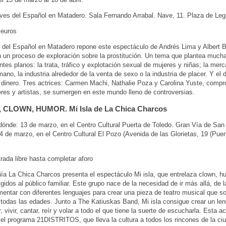
es del Español en Matadero. Sala Fernando Arrabal. Nave, 11. Plaza de Leg
 euros
del Español en Matadero repone este espectáculo de Andrés Lima y Albert 
 un proceso de exploración sobre la prostitución. Un tema que plantea much
ntes planos: la trata, tráfico y explotación sexual de mujeres y niñas; la merc
ano, la industria alrededor de la venta de sexo o la industria de placer. Y el d
 dinero. Tres actrices: Carmen Machi, Nathalie Poza y Carolina Yuste, comp
es y artistas, se sumergen en este mundo lleno de controversias.
 CLOWN, HUMOR. Mi Isla de La Chica Charcos
ónde: 13 de marzo, en el Centro Cultural Puerta de Toledo. Gran Vía de San
14 de marzo, en el Centro Cultural El Pozo (Avenida de las Glorietas, 19 (Pue
trada libre hasta completar aforo
a La Chica Charcos presenta el espectáculo Mi isla, que entrelaza clown, h
igidos al público familiar. Este grupo nace de la necesidad de ir más allá, de l
mentar con diferentes lenguajes para crear una pieza de teatro musical que s
 todas las edades. Junto a The Katiuskas Band, Mi isla consigue crear un le
 vivir, cantar, reír y volar a todo el que tiene la suerte de escucharla. Esta a
 el programa 21DISTRITOS, que lleva la cultura a todos los rincones de la ci