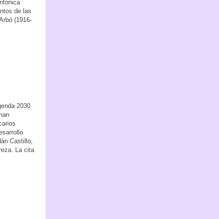
infónica
entos de las
Arbó (1916-
Agenda 2030
 han
carios
sarrollo
án Castillo,
reza. La cita