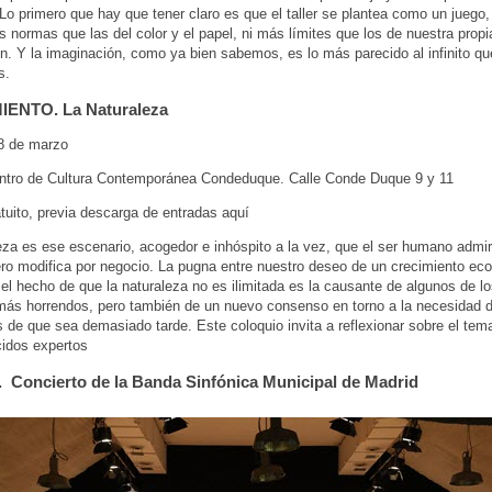
. Lo primero que hay que tener claro es que el taller se plantea como un juego,
 normas que las del color y el papel, ni más límites que los de nuestra propi
n. Y la imaginación, como ya bien sabemos, es lo más parecido al infinito qu
s.
ENTO. La Naturaleza
8 de marzo
ntro de Cultura Contemporánea Condeduque. Calle Conde Duque 9 y 11
atuito, previa descarga de entradas aquí
eza es ese escenario, acogedor e inhóspito a la vez, que el ser humano adm
ero modifica por negocio. La pugna entre nuestro deseo de un crecimiento ec
y el hecho de que la naturaleza no es ilimitada es la causante de algunos de l
más horrendos, pero también de un nuevo consenso en torno a la necesidad d
s de que sea demasiado tarde. Este coloquio invita a reflexionar sobre el te
idos expertos
Concierto de la Banda Sinfónica Municipal de Madrid