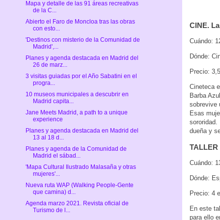
Mapa y detalle de las 91 áreas recreativas
de la C...
Abierto el Faro de Moncloa tras las obras
CINE. L
con esto...
'Destinos con misterio de la Comunidad de
Cuándo: 1
Madrid',...
Dónde: Cin
Planes y agenda destacada en Madrid del
26 de marz...
Precio: 3,
3 visitas guiadas por el Año Sabatini en el
progra...
Cineteca e
10 museos municipales a descubrir en
Barba Azul
Madrid capita...
sobrevive 
Jane Meets Madrid, a path to a unique
Esas mujer
experience
sororidad.
dueña y se
Planes y agenda destacada en Madrid del
13 al 18 d...
TALLER p
Planes y agenda de la Comunidad de
Madrid el sábad...
Cuándo: 1
'Mapa Cultural Ilustrado Malasaña y otras
mujeres'...
Dónde: Esp
Nueva ruta WAP (Walking People-Gente
que camina) d...
Precio: 4 
Agenda marzo 2021. Revista oficial de
En este tal
Turismo de l...
para ello 