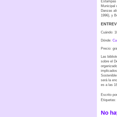
Estampas i
Municipal 
Danzas ali
1996), y B
ENTREVI
Cuándo: 1
Dónde:
Cu
Precio: gra
Las biblio
sobre el D
organizado
implicados
Sostenible
será la en
es a las 18
Escrito po
Etiquetas
No ha