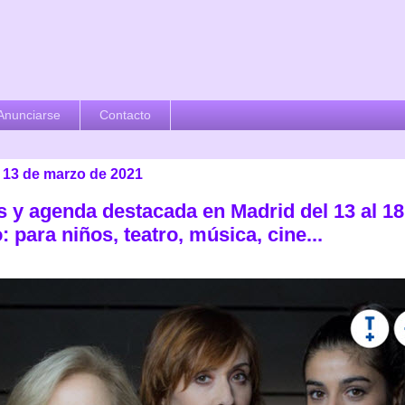
Anunciarse
Contacto
 13 de marzo de 2021
s y agenda destacada en Madrid del 13 al 18
 para niños, teatro, música, cine...