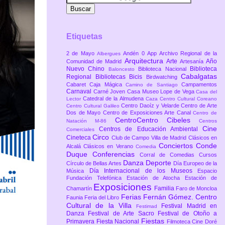
Etiquetas
2 de Mayo
Andén 0
App
Archivo Regional de la
Albergues
Arquitectura
Arte
Año
Comunidad de Madrid
Artesanía
Nuevo Chino
Biblioteca
Biblioteca Nacional
Baloncesto
Cabalgatas
Regional
Bibliotecas
Bicis
Birdwatching
Cabaret
Caja Mágica
Campamentos
Camino de Santiago
Carnaval
Carné Joven
Casa Museo Lope de Vega
Casa del
Catedral de la Almudena
Lector
Caza
Centro Cultural Coreano
Centro Daoíz y Velarde
Centro de Arte
Centro Cultural Galileo
Dos de Mayo
Centro de Exposiciones Arte Canal
Centro de
CentroCentro Cibeles
Natación M-86
Centros
Cine
Centros de Educación Ambiental
Comerciales
Circo
Cineteca
Club de Campo Villa de Madrid
Clásicos en
Conciertos
Conde
Alcalá
Clásicos en Verano
Comedia
Duque
Conferencias
Corral de Comedias
Cursos
Danza
Deporte
Círculo de Bellas Artes
Día Europeo de la
Día Internacional de los Museos
Música
Espacio
Fundación Telefónica
Estación de Atocha
Estación de
Exposiciones
Familia
Chamartín
Faro de Moncloa
Ferias
Fernán Gómez. Centro
Faunia
Feria del Libro
Cultural de la Villa
Festival Madrid en
Festimad
Danza
Festival de Arte Sacro
Festival de Otoño a
Fiestas
Primavera
Fiesta Nacional
Filmoteca Cine Doré