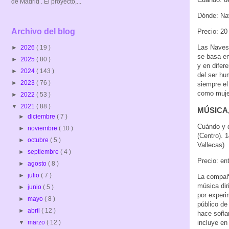
de Madrid . El proyecto,...
Dónde: Nav
Archivo del blog
Precio: 20
Las Naves 
►
2026
( 19 )
se basa en
►
2025
( 80 )
y en difere
►
2024
( 143 )
del ser hum
►
2023
( 76 )
siempre el
como mujer
►
2022
( 53 )
▼
2021
( 88 )
MÚSICA,
►
diciembre
( 7 )
Cuándo y d
►
noviembre
( 10 )
(Centro). 
►
octubre
( 5 )
Vallecas)
►
septiembre
( 4 )
Precio: en
►
agosto
( 8 )
►
julio
( 7 )
La compañí
música dir
►
junio
( 5 )
por experi
►
mayo
( 8 )
público de
►
abril
( 12 )
hace soñar,
incluye en
▼
marzo
( 12 )