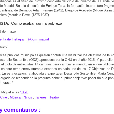
béricas es el título del próximo concierto del ciclo de invierno de la Banda S
de Madrid. Bajo la dirección de Enrique Tena, la formación interpretará fragm
cantinas, de Bernardo Adam Ferrero (1942), Diego de Acevedo (Miguel Asins 
olero (Mauricio Ravel (1875-1937)
STA. Cómo acabar con la pobreza
8 de marzo
enta de Instagram @bpm_madrid
tuito
tecas públicas municipales quieren contribuir a visibilizar los objetivos de la 
esarrollo Sostenible (ODS) aprobados por la ONU en el año 2015. Y para ello
 el ciclo de entrevistas 17 caminos para cambiar el mundo, en el que bibliote
 en este tema entrevistarán a expertos en cada uno de los 17 Objetivos de De
. En esta ocasión, la abogada y experta en Desarrollo Sostenible, María Cend
cargada de responder a la pregunta sobre el primer objetivo: poner fin a la pob
 horas. /
r
Miguel
a las
10:20
:
Cine
,
Música
,
Niños
,
Talleres
,
Teatro
y comentarios :