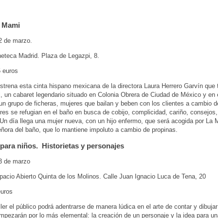
a Mami
2 de marzo.
eteca Madrid. Plaza de Legazpi, 8.
5 euros
strena esta cinta hispano mexicana de la directora Laura Herrero Garvín que 
, un cabaret legendario situado en Colonia Obrera de Ciudad de México y en 
un grupo de ficheras, mujeres que bailan y beben con los clientes a cambio d
es se refugian en el baño en busca de cobijo, complicidad, cariño, consejos,
 Un día llega una mujer nueva, con un hijo enfermo, que será acogida por La 
ñora del baño, que lo mantiene impoluto a cambio de propinas.
ara niños. Historietas y personajes
3 de marzo
acio Abierto Quinta de los Molinos. Calle Juan Ignacio Luca de Tena, 20
euros
ler el público podrá adentrarse de manera lúdica en el arte de contar y dibujar 
empezarán por lo más elemental: la creación de un personaje y la idea para u