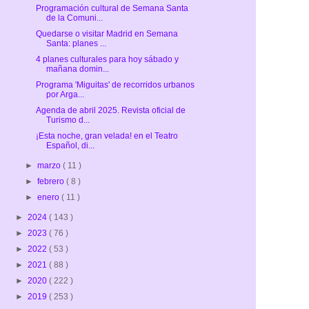
Programación cultural de Semana Santa
de la Comuni...
Quedarse o visitar Madrid en Semana
Santa: planes ...
4 planes culturales para hoy sábado y
mañana domin...
Programa 'Miguitas' de recorridos urbanos
por Arga...
Agenda de abril 2025. Revista oficial de
Turismo d...
¡Esta noche, gran velada! en el Teatro
Español, di...
►
marzo
( 11 )
►
febrero
( 8 )
►
enero
( 11 )
►
2024
( 143 )
►
2023
( 76 )
►
2022
( 53 )
►
2021
( 88 )
►
2020
( 222 )
►
2019
( 253 )