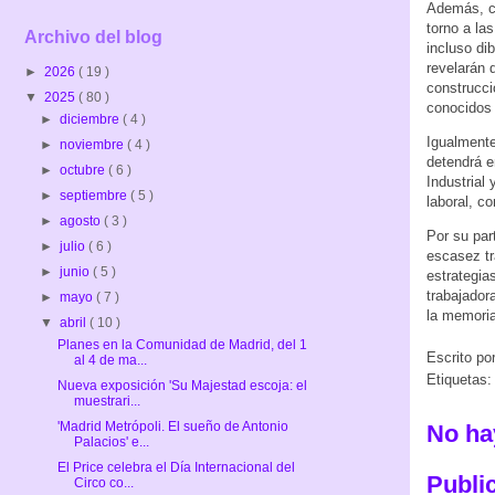
Además, c
torno a la
Archivo del blog
incluso di
revelarán 
►
2026
( 19 )
construcci
▼
2025
( 80 )
conocidos 
►
diciembre
( 4 )
Igualmente
►
noviembre
( 4 )
detendrá e
►
octubre
( 6 )
Industrial
►
septiembre
( 5 )
laboral, c
►
agosto
( 3 )
Por su par
►
julio
( 6 )
escasez tr
►
junio
( 5 )
estrategia
trabajador
►
mayo
( 7 )
la memoria
▼
abril
( 10 )
Planes en la Comunidad de Madrid, del 1
Escrito po
al 4 de ma...
Etiquetas:
Nueva exposición 'Su Majestad escoja: el
muestrari...
'Madrid Metrópoli. El sueño de Antonio
No ha
Palacios' e...
El Price celebra el Día Internacional del
Publi
Circo co...