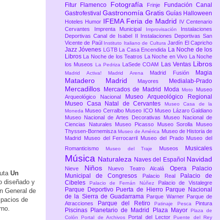
Fotografía
Fitur
Flamenco
Fundación Canal
Frinje
Gastronomía
Gratis
Gastrofestival
Guías
Halloween
IFEMA Feria de Madrid
Hoteles
Humor
IV Centenario
Cervantes
Imprenta Municipal
Instalaciones
Improvisación
Deportivas Canal de Isabel II
Instalaciones Deportivas San
Vicente de Paúl
Jardín El Capricho
Instituto Italiano de Cultura
Jazz
Jóvenes
La Noche de los
LGTB
La Casa Encendida
Libros
La Noche de los Teatros
La Noche en Vivo
La Noche
Libros
Las Ventas
los Museos
LaSede COAM
La Pedriza
Magia
Madrid Fusión
Madrid Activa!
Madrid Arena
Matadero Madrid
Medialab-Prado
Mayores
Mercadillos
Mercados de Madrid
Moda
Museo
Moto
Museo Arqueológico Regional
Arqueológico Nacional
Museo Casa Natal de Cervantes
Museo Casa de la
Museo Cerralbo
Museo ICO
Museo Lázaro Galdiano
Moneda
Museo Nacional de Artes Decorativas
Museo Nacional de
Ciencias Naturales
Museo Picasso
Museo Sorolla
Museo
Thyssen-Bornemisza
Museo de Historia de
Museo de América
Madrid
Museo del Ferrocarril
Museo del Prado
Museo del
Musicales
Romanticismo
Museos
Museo del Traje
Música
Naturaleza
Navidad
Naves del Español
Niños
Opera
Palacio
Nieve
Nuevo Teatro Alcalá
ruta
Un
Municipal de Congresos
Palacio de
Palacio Real
do diseñado y
Cibeles
Palacio de Vistalegre
Palacio de Fernán Núñez
Parque Deportivo Puerta de Hierro
Parque Nacional
ón General de
de la Sierra de Guadarrama
Parque Warner
Parque de
spacios de
Parque del Retiro
Atracciones
Pintura
Patinaje
Pesca
rno.
Piscinas
Planetario de Madrid
Plaza Mayor
Plaza de
Portal del Lector
Colón
Portal de Archivos
Puente del Rey