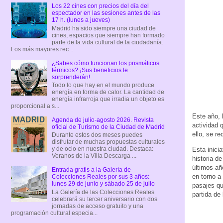
Los 22 cines con precios del día del
espectador en las sesiones antes de las
17 h. (lunes a jueves)
Madrid ha sido siempre una ciudad de
cines, espacios que siempre han formado
parte de la vida cultural de la ciudadanía.
Los más mayores rec...
¿Sabes cómo funcionan los prismáticos
térmicos? ¡Sus beneficios te
sorprenderán!
Todo lo que hay en el mundo produce
energía en forma de calor. La cantidad de
energía infrarroja que irradia un objeto es
proporcional a s...
Este año, 
Agenda de julio-agosto 2026. Revista
actividad 
oficial de Turismo de la Ciudad de Madrid
ello, se re
Durante estos dos meses puedes
disfrutar de muchas propuestas culturales
y de ocio en nuestra ciudad. Destaca:
Esta inici
Veranos de la Villa Descarga ...
historia d
últimos añ
Entrada gratis a la Galería de
en torno a
Colecciones Reales por sus 3 años:
lunes 29 de junio y sábado 25 de julio
pasajes qu
La Galería de las Colecciones Reales
partida de 
celebrará su tercer aniversario con dos
jornadas de acceso gratuito y una
programación cultural especia...