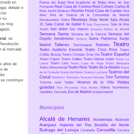
struido en
Puerta del Ángel
Real Academia de Bellas Artes de San
Real Casa de Correos
Real Coliseo Carlos III
Fernando
gar, debatir e
Recinto Ferial Casa de Campo
Real Jardín Botánico
Red
cios
Itiner
Red de Teatros de la Comunidad de Madrid
e su
Revistas
Ruta Verde
Sala Alcalá
Restaurantes
Retiro
ctos muy
31
Sala Canal de Isabel II
Sala de Arte
Sala Expometro
gasti.
San Isidro
Joven
San Valentín
Semana Gótica de Madrid
Semana Santa
Semana del
Semana de la Ciencia
rial
, se
Orgullo
Senderismo
Suma Flamenca
Surge
Sorteos
Teatro
 Revolución
Talleres
Madrid
Teatralia
Tauromaquia
er al mercado
Teatro Auditorio Escorial
Teatro Circo Price
Teatro
Teatro Español
Cofidis Alcázar
Teatro Compac Gran Vía
Teatro Fígaro
Teatro Galileo
Teatro Infanta Isabel
Teatro La
Teatro Lara
s años de
Latina
Teatro Lope de Vega
Teatro Marquina
Teatro Real
Teatro de la Abadía
Teatro Monumental
Teatro
po de
Teatros del
de la Comedia
Teatro del Barrio
Teatros Luchana
las
Canal
Turismo
Tren
Teleférico
Televisión
Terrazas
Tertulias
e se construye
Visitas
Veranos de la Villa
Turismo rural
Twitter
guiadas
Vídeos
Yacimientos
Vías Pecuarias
Vías Verdes
Zoo de Madrid
visitables
Zarzuela
ociopormadrid
Municipios
Alcalá de Henares
Alcobendas
Alcorcón
Aranjuez
Arganda del Rey
Boadilla del Monte
Buitrago del Lozoya
Cercedilla
Carabaña
Cervera