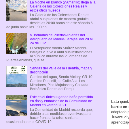
La Noche en Blanco (y Amarillo) llega a la
Galería de las Colecciones Reales y
estos otros museos
La Galería de las Colecciones Reales
abrirá sus puertas de manera gratuita
desde las 20:00 horas de este sábado 6
de junio hasta las 1:00 ho...
V Jornadas de Puertas Abiertas del
Aeropuerto de Madrid-Barajas, del 20 al
24 de julio
El Aeropuerto Adolfo Suárez Madrid-
Barajas vuelve a abrir sus instalaciones
al público durante las V Jornadas de
Puertas Abiertas, que se ...
Sendas del Valle de la Fuenfría, mapa y
descripción
Camino del agua, Senda Victory, GR-10,
Camino Puricelli, La Calle Alta, Los
Miradores, Pico Majalasna y Calzada
Borbónica Dentro del Parqu...
Este es el único lugar de baño permitido
en ríos y embalses de la Comunidad de
Esta quint
Madrid en verano 2021
barrio en
La Comunidad de Madrid recuerda que,
adaptado p
debido a las medidas preventivas para
Juventud y
hacer frente a la crisis sanitaria
ocasionada por el COVID-19, ...
aprendizaj