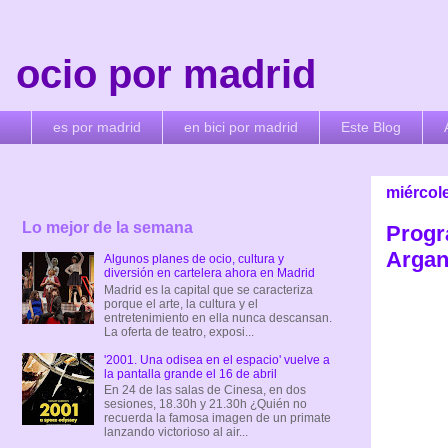
ocio por madrid
es por madrid
en bici por madrid
Este Blog
miércole
Lo mejor de la semana
Progr
Arganz
Algunos planes de ocio, cultura y
diversión en cartelera ahora en Madrid
Madrid es la capital que se caracteriza
porque el arte, la cultura y el
entretenimiento en ella nunca descansan.
La oferta de teatro, exposi...
'2001. Una odisea en el espacio' vuelve a
la pantalla grande el 16 de abril
En 24 de las salas de Cinesa, en dos
sesiones, 18.30h y 21.30h ¿Quién no
recuerda la famosa imagen de un primate
lanzando victorioso al air...