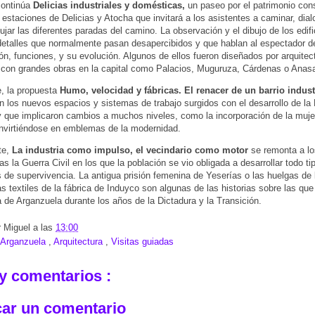
ontinúa
Delicias industriales y domésticas,
un paseo por el patrimonio con
s estaciones de Delicias y Atocha que invitará a los asistentes a caminar, dialo
bujar las diferentes paradas del camino. La observación y el dibujo de los edifi
detalles que normalmente pasan desapercibidos y que hablan al espectador d
ón, funciones, y su evolución. Algunos de ellos fueron diseñados por arquite
con grandes obras en la capital como Palacios, Muguruza, Cárdenas o Anasa
, la propuesta
Humo, velocidad y fábricas. El renacer de un barrio indust
n los nuevos espacios y sistemas de trabajo surgidos con el desarrollo de la
 y que implicaron cambios a muchos niveles, como la incorporación de la muj
onvirtiéndose en emblemas de la modernidad.
te,
La industria como impulso, el vecindario como motor
se remonta a lo
as la Guerra Civil en los que la población se vio obligada a desarrollar todo ti
s de supervivencia. La antigua prisión femenina de Yeserías o las huelgas de 
as textiles de la fábrica de Induyco son algunas de las historias sobre las qu
 de Arganzuela durante los años de la Dictadura y la Transición.
r
Miguel
a las
13:00
Arganzuela
,
Arquitectura
,
Visitas guiadas
y comentarios :
car un comentario