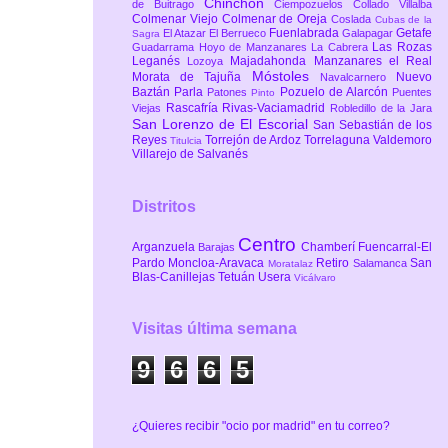
Chinchón
de Buitrago
Ciempozuelos
Collado Villalba
Colmenar Viejo
Colmenar de Oreja
Coslada
Cubas de la
Fuenlabrada
Getafe
El Atazar
El Berrueco
Galapagar
Sagra
Las Rozas
Guadarrama
Hoyo de Manzanares
La Cabrera
Leganés
Majadahonda
Manzanares el Real
Lozoya
Móstoles
Morata de Tajuña
Nuevo
Navalcarnero
Baztán
Parla
Pozuelo de Alarcón
Patones
Puentes
Pinto
Rascafría
Rivas-Vaciamadrid
Viejas
Robledillo de la Jara
San Lorenzo de El Escorial
San Sebastián de los
Reyes
Torrejón de Ardoz
Torrelaguna
Valdemoro
Titulcia
Villarejo de Salvanés
Distritos
Centro
Arganzuela
Chamberí
Fuencarral-El
Barajas
Pardo
Moncloa-Aravaca
Retiro
San
Salamanca
Moratalaz
Blas-Canillejas
Tetuán
Usera
Vicálvaro
Visitas última semana
9
6
6
5
¿Quieres recibir "ocio por madrid" en tu correo?