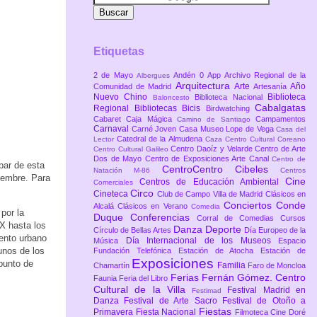
Etiquetas
2 de Mayo
Andén 0
App
Archivo Regional de la
Albergues
Arquitectura
Arte
Año
Comunidad de Madrid
Artesanía
Nuevo Chino
Biblioteca
Biblioteca Nacional
Baloncesto
Cabalgatas
Regional
Bibliotecas
Bicis
Birdwatching
Cabaret
Caja Mágica
Campamentos
Camino de Santiago
Carnaval
Carné Joven
Casa Museo Lope de Vega
Casa del
Catedral de la Almudena
Lector
Caza
Centro Cultural Coreano
Centro Daoíz y Velarde
Centro de Arte
Centro Cultural Galileo
Dos de Mayo
Centro de Exposiciones Arte Canal
Centro de
par de esta
CentroCentro Cibeles
Natación M-86
Centros
viembre. Para
Cine
Centros de Educación Ambiental
Comerciales
Circo
Cineteca
Club de Campo Villa de Madrid
Clásicos en
Conciertos
Conde
Alcalá
Clásicos en Verano
Comedia
por la
Duque
Conferencias
Corral de Comedias
Cursos
IX hasta los
Danza
Deporte
Círculo de Bellas Artes
Día Europeo de la
iento urbano
Día Internacional de los Museos
Música
Espacio
unos de los
Fundación Telefónica
Estación de Atocha
Estación de
Exposiciones
 punto de
Familia
Chamartín
Faro de Moncloa
Ferias
Fernán Gómez. Centro
Faunia
Feria del Libro
Cultural de la Villa
Festival Madrid en
Festimad
Danza
Festival de Arte Sacro
Festival de Otoño a
Fiestas
Primavera
Fiesta Nacional
Filmoteca Cine Doré