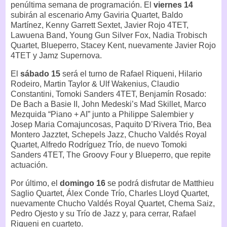
penúltima semana de programación. El
viernes 14
subirán al escenario Amy Gaviria Quartet, Baldo
Martínez, Kenny Garrett Sextet, Javier Rojo 4TET,
Lawuena Band, Young Gun Silver Fox, Nadia Trobisch
Quartet, Blueperro, Stacey Kent, nuevamente Javier Rojo
4TET y Jamz Supernova.
El
sábado 15
será el turno de Rafael Riqueni, Hilario
Rodeiro, Martin Taylor & Ulf Wakenius, Claudio
Constantini, Tomoki Sanders 4TET, Benjamín Rosado:
De Bach a Basie II, John Medeski’s Mad Skillet, Marco
Mezquida “Piano + AI” junto a Philippe Salembier y
Josep Maria Comajuncosas, Paquito D’Rivera Trio, Bea
Montero Jazztet, Schepels Jazz, Chucho Valdés Royal
Quartet, Alfredo Rodríguez Trío, de nuevo Tomoki
Sanders 4TET, The Groovy Four y Blueperro, que repite
actuación.
Por último, el
domingo 16
se podrá disfrutar de Matthieu
Saglio Quartet, Álex Conde Trío, Charles Lloyd Quartet,
nuevamente Chucho Valdés Royal Quartet, Chema Saiz,
Pedro Ojesto y su Trío de Jazz y, para cerrar, Rafael
Riqueni en cuarteto.