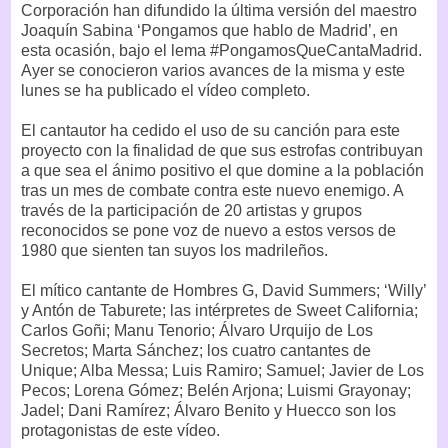
Corporación han difundido la última versión del maestro
Joaquín Sabina ‘Pongamos que hablo de Madrid’, en
esta ocasión, bajo el lema #PongamosQueCantaMadrid.
Ayer se conocieron varios avances de la misma y este
lunes se ha publicado el vídeo completo.
El cantautor ha cedido el uso de su canción para este
proyecto con la finalidad de que sus estrofas contribuyan
a que sea el ánimo positivo el que domine a la población
tras un mes de combate contra este nuevo enemigo. A
través de la participación de 20 artistas y grupos
reconocidos se pone voz de nuevo a estos versos de
1980 que sienten tan suyos los madrileños.
El mítico cantante de Hombres G, David Summers; ‘Willy’
y Antón de Taburete; las intérpretes de Sweet California;
Carlos Goñi; Manu Tenorio; Álvaro Urquijo de Los
Secretos; Marta Sánchez; los cuatro cantantes de
Unique; Alba Messa; Luis Ramiro; Samuel; Javier de Los
Pecos; Lorena Gómez; Belén Arjona; Luismi Grayonay;
Jadel; Dani Ramírez; Álvaro Benito y Huecco son los
protagonistas de este vídeo.