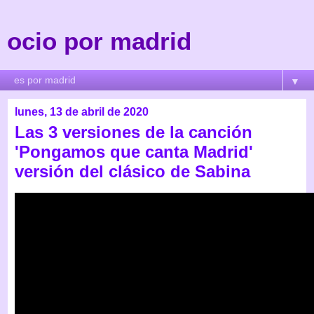
ocio por madrid
▼
lunes, 13 de abril de 2020
Las 3 versiones de la canción
'Pongamos que canta Madrid'
versión del clásico de Sabina