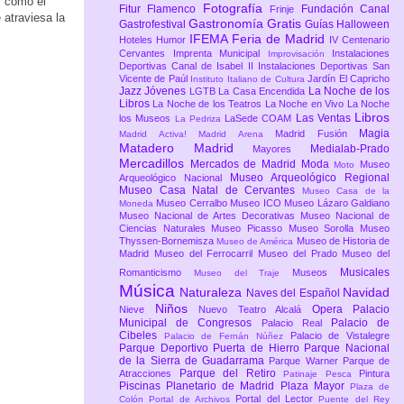
s como el
Fotografía
Fitur
Flamenco
Fundación Canal
Frinje
 atraviesa la
Gastronomía
Gratis
Gastrofestival
Guías
Halloween
IFEMA Feria de Madrid
Hoteles
Humor
IV Centenario
Cervantes
Imprenta Municipal
Instalaciones
Improvisación
Deportivas Canal de Isabel II
Instalaciones Deportivas San
Vicente de Paúl
Jardín El Capricho
Instituto Italiano de Cultura
Jazz
Jóvenes
La Noche de los
LGTB
La Casa Encendida
Libros
La Noche de los Teatros
La Noche en Vivo
La Noche
Libros
Las Ventas
los Museos
LaSede COAM
La Pedriza
Magia
Madrid Fusión
Madrid Activa!
Madrid Arena
Matadero Madrid
Medialab-Prado
Mayores
Mercadillos
Mercados de Madrid
Moda
Museo
Moto
Museo Arqueológico Regional
Arqueológico Nacional
Museo Casa Natal de Cervantes
Museo Casa de la
Museo Cerralbo
Museo ICO
Museo Lázaro Galdiano
Moneda
Museo Nacional de Artes Decorativas
Museo Nacional de
Ciencias Naturales
Museo Picasso
Museo Sorolla
Museo
Thyssen-Bornemisza
Museo de Historia de
Museo de América
Madrid
Museo del Ferrocarril
Museo del Prado
Museo del
Musicales
Romanticismo
Museos
Museo del Traje
Música
Naturaleza
Navidad
Naves del Español
Niños
Opera
Palacio
Nieve
Nuevo Teatro Alcalá
Municipal de Congresos
Palacio de
Palacio Real
Cibeles
Palacio de Vistalegre
Palacio de Fernán Núñez
Parque Deportivo Puerta de Hierro
Parque Nacional
de la Sierra de Guadarrama
Parque Warner
Parque de
Parque del Retiro
Atracciones
Pintura
Patinaje
Pesca
Piscinas
Planetario de Madrid
Plaza Mayor
Plaza de
Portal del Lector
Colón
Portal de Archivos
Puente del Rey