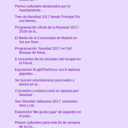
Planes culturales destacados por el
Ayuntamiento. ...
Tren de Navidad 2017 desde Príncipe Pío
con trenes...
Programación oficial de la Navidad 2017-
2018 de la...
El Belén de la Comunidad de Madrid en
Sol por Navi...
Programación ‘Navidad 2017 en Sol’:
Bosque de Dese...
8 conciertos de los Grandes del Gospel en
el Ferná...
Exposición #LightTheForce con 8 réplicas
gigantes ...
Se buscan voluntarios/as para teatro y
danza en la...
Conciertos y música coral en iglesias por
Navidad ...
San Silvestre Vallecana 2017: versiones
mini y car...
Exposición 'Me gusta jugar' de juguetes en
el pala...
Planes culturales para este fin de semana
de la Co...