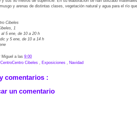
 y sus 50 metros de superficie. En su elaboración se han utilizado materiale
 musgo y arenas de distintas clases, vegetación natural y agua para el río que
ro Cibeles
ibeles, 1
 al 5 ene, de 10 a 20 h
 dic y 5 ene, de 10 a 14 h
 ene
r
Miguel
a las
9:00
:
CentroCentro Cibeles
,
Exposiciones
,
Navidad
y comentarios :
car un comentario