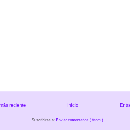
más reciente
Inicio
Entr
Suscribirse a:
Enviar comentarios ( Atom )