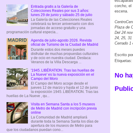
escaparate
corcho, el
Entrada gratis a la Galería de
Colecciones Reales por sus 3 años:
escena.
lunes 29 de junio y sábado 25 de julio
La Galería de las Colecciones Reales
CentroCent
celebrará su tercer aniversario con dos
Plaza de C
jornadas de acceso gratuito y una
programación cultural especia...
Del 24 nov
24, 25, 31
Agenda de julio-agosto 2026. Revista
Cerrado 1
oficial de Turismo de la Ciudad de Madrid
Durante estos dos meses puedes
disfrutar de muchas propuestas culturales
Escrito po
y de ocio en nuestra ciudad. Destaca:
Etiquetas
Veranos de la Villa Descarga ...
'1945. LIBÉRATION. Tras las huellas de
No ha
La Nueve' es la nueva exposición en el
Campo del Moro
El Campo del Moro acoge desde el
Publi
jueves 12 de marzo y hasta el 12 de junio
la exposición 1945. LIBÉRATION. Tras las
huellas de La Nueve , qu...
Visita en Semana Santa a los 5 museos
de Metro de Madrid con incripción previa
online
La Comunidad de Madrid ampliará
durante toda la Semana Santa los días de
apertura de los museos de Metro para
que los ciudadanos puedan cono...