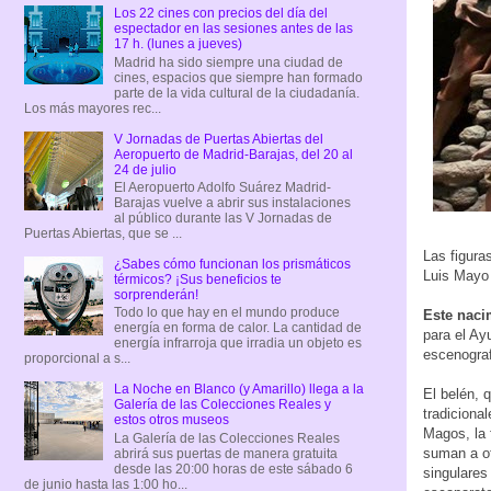
Los 22 cines con precios del día del
espectador en las sesiones antes de las
17 h. (lunes a jueves)
Madrid ha sido siempre una ciudad de
cines, espacios que siempre han formado
parte de la vida cultural de la ciudadanía.
Los más mayores rec...
V Jornadas de Puertas Abiertas del
Aeropuerto de Madrid-Barajas, del 20 al
24 de julio
El Aeropuerto Adolfo Suárez Madrid-
Barajas vuelve a abrir sus instalaciones
al público durante las V Jornadas de
Puertas Abiertas, que se ...
Las figura
¿Sabes cómo funcionan los prismáticos
Luis Mayo 
térmicos? ¡Sus beneficios te
sorprenderán!
Todo lo que hay en el mundo produce
Este naci
energía en forma de calor. La cantidad de
para el Ay
energía infrarroja que irradia un objeto es
escenograf
proporcional a s...
La Noche en Blanco (y Amarillo) llega a la
El belén, 
Galería de las Colecciones Reales y
tradiciona
estos otros museos
Magos, la 
La Galería de las Colecciones Reales
suman a ot
abrirá sus puertas de manera gratuita
desde las 20:00 horas de este sábado 6
singulares
de junio hasta las 1:00 ho...