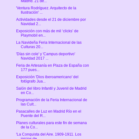
Madrid. 21 de...
'Ventura Rodríguez. Arquitecto de la
Ilustración' ...
Actividades desde el 21 de diciembre por
Navidad 2...
Exposición con más de mil ‘clicks’ de
Playmobil en...
La Navideña Feria Internacional de las
Culturas 20...
'Días sin cole' y 'Campus deportivo'
Navidad 2017 ...
Feria de Artesanía en Plaza de España con
177 pues...
Exposición 'Dios iberoamericano' del
fotógrafo Jua...
Salón del libro Infantil y Juvenil de Madrid
en Co...
Programación de la Feria Internacional de
las Cult...
Pasacalles de Luz en Madrid Río en el
Puente del R...
Planes culturales para este fin de semana
de la Co...
'La Conquista del Aire. 1909-1911. Los
inicios de ...