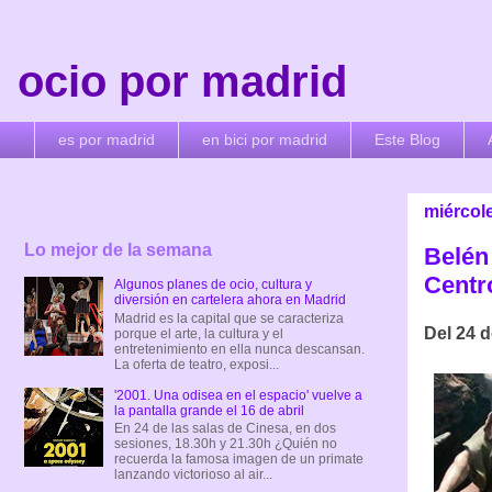
ocio por madrid
es por madrid
en bici por madrid
Este Blog
miércol
Lo mejor de la semana
Belén
Centr
Algunos planes de ocio, cultura y
diversión en cartelera ahora en Madrid
Madrid es la capital que se caracteriza
Del 24 
porque el arte, la cultura y el
entretenimiento en ella nunca descansan.
La oferta de teatro, exposi...
'2001. Una odisea en el espacio' vuelve a
la pantalla grande el 16 de abril
En 24 de las salas de Cinesa, en dos
sesiones, 18.30h y 21.30h ¿Quién no
recuerda la famosa imagen de un primate
lanzando victorioso al air...