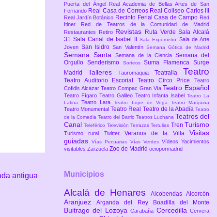
Puerta del Ángel
Real Academia de Bellas Artes de San
Real Casa de Correos
Real Coliseo Carlos III
Fernando
Recinto Ferial Casa de Campo
Real Jardín Botánico
Red
Itiner
Red de Teatros de la Comunidad de Madrid
Revistas
Ruta Verde
Sala Alcalá
Restaurantes
Retiro
31
Sala Canal de Isabel II
Sala de Arte
Sala Expometro
San Isidro
Joven
San Valentín
Semana Gótica de Madrid
Semana Santa
Semana del
Semana de la Ciencia
Orgullo
Senderismo
Suma Flamenca
Surge
Sorteos
Teatro
Talleres
Madrid
Teatralia
Tauromaquia
Teatro Auditorio Escorial
Teatro Circo Price
Teatro
Teatro Español
Cofidis Alcázar
Teatro Compac Gran Vía
Teatro Fígaro
Teatro Galileo
Teatro Infanta Isabel
Teatro La
Teatro Lara
Latina
Teatro Lope de Vega
Teatro Marquina
Teatro Real
Teatro de la Abadía
Teatro Monumental
Teatro
Teatros del
de la Comedia
Teatro del Barrio
Teatros Luchana
Canal
Turismo
Tren
Teleférico
Televisión
Terrazas
Tertulias
Visitas
Veranos de la Villa
Turismo rural
Twitter
guiadas
Vídeos
Yacimientos
Vías Pecuarias
Vías Verdes
Zoo de Madrid
visitables
Zarzuela
ociopormadrid
Municipios
ada antigua
Alcalá de Henares
Alcobendas
Alcorcón
Aranjuez
Arganda del Rey
Boadilla del Monte
Buitrago del Lozoya
Cercedilla
Carabaña
Cervera