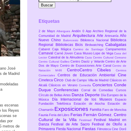
Etiquetas
2 de Mayo
Andén 0
App
Archivo Regional de la
Albergues
Arquitectura
Arte
Año
Comunidad de Madrid
Artesanía
Nuevo Chino
Biblioteca
Biblioteca Nacional
Baloncesto
Cabalgatas
Regional
Bibliotecas
Bicis
Birdwatching
Cabaret
Caja Mágica
Campamentos
Camino de Santiago
Carnaval
Carné Joven
Casa Museo Lope de Vega
Casa del
Catedral de la Almudena
Lector
Caza
Centro Cultural Coreano
Centro Daoíz y Velarde
Centro de Arte
Centro Cultural Galileo
Dos de Mayo
Centro de Exposiciones Arte Canal
Centro de
sano José
CentroCentro Cibeles
Natación M-86
Centros
as de Madrid
Cine
Centros de Educación Ambiental
Comerciales
Circo
Cineteca
Club de Campo Villa de Madrid
Clásicos en
 modeladas
Conciertos
Conde
Alcalá
Clásicos en Verano
Comedia
la
Duque
Conferencias
Corral de Comedias
Cursos
Danza
Deporte
Círculo de Bellas Artes
Día Europeo de la
Día Internacional de los Museos
Música
Espacio
Fundación Telefónica
Estación de Atocha
Estación de
las escenas
Exposiciones
Familia
Chamartín
Faro de Moncloa
de los Reyes
Ferias
Fernán Gómez. Centro
Faunia
Feria del Libro
escenas se
Cultural de la Villa
Festival Madrid en
Festimad
das por
Danza
Festival de Arte Sacro
Festival de Otoño a
15 metros de
Fiestas
Primavera
Fiesta Nacional
Filmoteca Cine Doré