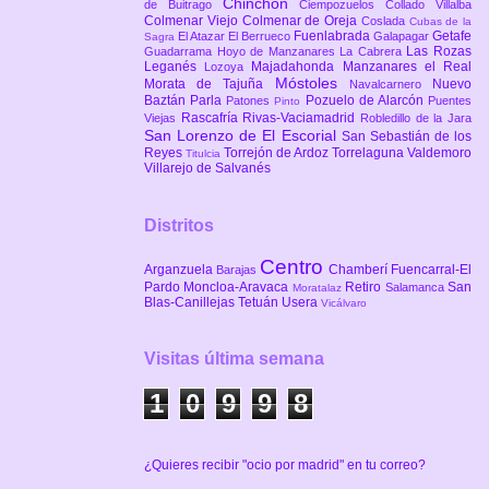
Chinchón
de Buitrago
Ciempozuelos
Collado Villalba
Colmenar Viejo
Colmenar de Oreja
Coslada
Cubas de la
Fuenlabrada
Getafe
El Atazar
El Berrueco
Galapagar
Sagra
Las Rozas
Guadarrama
Hoyo de Manzanares
La Cabrera
Leganés
Majadahonda
Manzanares el Real
Lozoya
Móstoles
Morata de Tajuña
Nuevo
Navalcarnero
Baztán
Parla
Pozuelo de Alarcón
Patones
Puentes
Pinto
Rascafría
Rivas-Vaciamadrid
Viejas
Robledillo de la Jara
San Lorenzo de El Escorial
San Sebastián de los
Reyes
Torrejón de Ardoz
Torrelaguna
Valdemoro
Titulcia
Villarejo de Salvanés
Distritos
Centro
Arganzuela
Chamberí
Fuencarral-El
Barajas
Pardo
Moncloa-Aravaca
Retiro
San
Salamanca
Moratalaz
Blas-Canillejas
Tetuán
Usera
Vicálvaro
Visitas última semana
1
0
9
9
8
¿Quieres recibir "ocio por madrid" en tu correo?