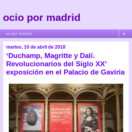
ocio por madrid
▼
martes, 10 de abril de 2018
‘Duchamp, Magritte y Dalí.
Revolucionarios del Siglo XX’
exposición en el Palacio de Gaviria