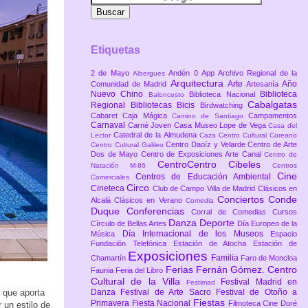
Etiquetas
2 de Mayo
Andén 0
App
Archivo Regional de la
Albergues
Arquitectura
Arte
Año
Comunidad de Madrid
Artesanía
Nuevo Chino
Biblioteca
Biblioteca Nacional
Baloncesto
Cabalgatas
Regional
Bibliotecas
Bicis
Birdwatching
Cabaret
Caja Mágica
Campamentos
Camino de Santiago
Carnaval
Carné Joven
Casa Museo Lope de Vega
Casa del
Catedral de la Almudena
Lector
Caza
Centro Cultural Coreano
Centro Daoíz y Velarde
Centro de Arte
Centro Cultural Galileo
Dos de Mayo
Centro de Exposiciones Arte Canal
Centro de
CentroCentro Cibeles
Natación M-86
Centros
Cine
Centros de Educación Ambiental
Comerciales
Circo
Cineteca
Club de Campo Villa de Madrid
Clásicos en
Conciertos
Conde
Alcalá
Clásicos en Verano
Comedia
Duque
Conferencias
Corral de Comedias
Cursos
Danza
Deporte
Círculo de Bellas Artes
Día Europeo de la
Día Internacional de los Museos
Música
Espacio
Fundación Telefónica
Estación de Atocha
Estación de
Exposiciones
Familia
Chamartín
Faro de Moncloa
Ferias
Fernán Gómez. Centro
Faunia
Feria del Libro
Cultural de la Villa
Festival Madrid en
Festimad
 que aporta
Danza
Festival de Arte Sacro
Festival de Otoño a
Fiestas
Primavera
Fiesta Nacional
Filmoteca Cine Doré
 un estilo de