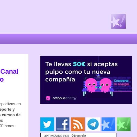
 Canal
ro
eportivas en
eporte y
a cursos de
os
:00 horas.