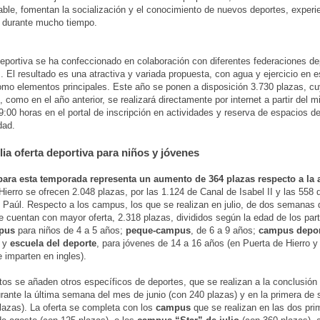
able, fomentan la socialización y el conocimiento de nuevos deportes, experi
 durante mucho tiempo.
deportiva se ha confeccionado en colaboración con diferentes federaciones de
. El resultado es una atractiva y variada propuesta, con agua y ejercicio en 
omo elementos principales. Este año se ponen a disposición 3.730 plazas, c
, como en el año anterior, se realizará directamente por internet a partir del m
s 9:00 horas en el portal de inscripción en actividades y reserva de espacios d
dad.
ia oferta deportiva para niños y jóvenes
 para esta temporada representa un aumento de 364 plazas respecto a la a
Hierro se ofrecen 2.048 plazas, por las 1.124 de Canal de Isabel II y las 558
 Paúl. Respecto a los campus, los que se realizan en julio, de dos semanas 
e cuentan con mayor oferta, 2.318 plazas, divididos según la edad de los part
pus
para niños de 4 a 5 años;
peque-campus
, de 6 a 9 años;
campus depor
; y
escuela del deporte
, para jóvenes de 14 a 16 años (en Puerta de Hierro y
e imparten en ingles).
tos se añaden otros específicos de deportes, que se realizan a la conclusión
urante la última semana del mes de junio (con 240 plazas) y en la primera de
lazas). La oferta se completa con los
campus
que se realizan en las dos pri