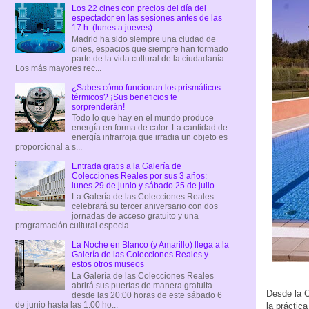
Los 22 cines con precios del día del
espectador en las sesiones antes de las
17 h. (lunes a jueves)
Madrid ha sido siempre una ciudad de
cines, espacios que siempre han formado
parte de la vida cultural de la ciudadanía.
Los más mayores rec...
¿Sabes cómo funcionan los prismáticos
térmicos? ¡Sus beneficios te
sorprenderán!
Todo lo que hay en el mundo produce
energía en forma de calor. La cantidad de
energía infrarroja que irradia un objeto es
proporcional a s...
Entrada gratis a la Galería de
Colecciones Reales por sus 3 años:
lunes 29 de junio y sábado 25 de julio
La Galería de las Colecciones Reales
celebrará su tercer aniversario con dos
jornadas de acceso gratuito y una
programación cultural especia...
La Noche en Blanco (y Amarillo) llega a la
Galería de las Colecciones Reales y
estos otros museos
La Galería de las Colecciones Reales
abrirá sus puertas de manera gratuita
Desde la C
desde las 20:00 horas de este sábado 6
de junio hasta las 1:00 ho...
la práctic