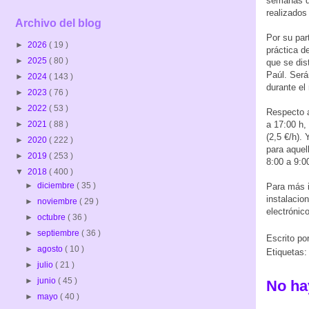
semanas de
realizados
Archivo del blog
Por su par
►
2026
( 19 )
práctica d
►
2025
( 80 )
que se dis
Paúl. Será
►
2024
( 143 )
durante el 
►
2023
( 76 )
►
2022
( 53 )
Respecto a
►
2021
( 88 )
a 17:00 h,
(2,5 €/h).
►
2020
( 222 )
para aquel
►
2019
( 253 )
8:00 a 9:0
▼
2018
( 400 )
►
diciembre
( 35 )
Para más 
instalacio
►
noviembre
( 29 )
electrónic
►
octubre
( 36 )
►
septiembre
( 36 )
Escrito po
►
agosto
( 10 )
Etiquetas
►
julio
( 21 )
►
junio
( 45 )
No ha
►
mayo
( 40 )