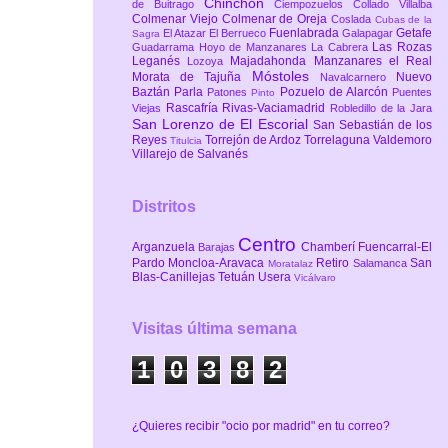
Chinchón
de Buitrago
Ciempozuelos
Collado Villalba
Colmenar Viejo
Colmenar de Oreja
Coslada
Cubas de la
Fuenlabrada
Getafe
El Atazar
El Berrueco
Galapagar
Sagra
Las Rozas
Guadarrama
Hoyo de Manzanares
La Cabrera
Leganés
Majadahonda
Manzanares el Real
Lozoya
Móstoles
Morata de Tajuña
Nuevo
Navalcarnero
Baztán
Parla
Pozuelo de Alarcón
Patones
Puentes
Pinto
Rascafría
Rivas-Vaciamadrid
Viejas
Robledillo de la Jara
San Lorenzo de El Escorial
San Sebastián de los
Reyes
Torrejón de Ardoz
Torrelaguna
Valdemoro
Titulcia
Villarejo de Salvanés
Distritos
Centro
Arganzuela
Chamberí
Fuencarral-El
Barajas
Pardo
Moncloa-Aravaca
Retiro
San
Salamanca
Moratalaz
Blas-Canillejas
Tetuán
Usera
Vicálvaro
Visitas última semana
1
0
3
8
2
¿Quieres recibir "ocio por madrid" en tu correo?