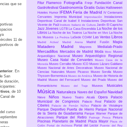
Fotografía
Fitur
Flamenco
Fundación Canal
Frinje
encias que se
Gastronomía
Gratis
Gastrofestival
Guías
Halloween
IFEMA Feria de Madrid
Hoteles
Humor
IV Centenario
Cervantes
Imprenta Municipal
Instalaciones
Improvisación
Deportivas Canal de Isabel II
Instalaciones Deportivas San
portivas
Vicente de Paúl
Jardín El Capricho
Instituto Italiano de Cultura
Jazz
Jóvenes
La Noche de los
LGTB
La Casa Encendida
espacios
Libros
La Noche de los Teatros
La Noche en Vivo
La Noche
uya
Libros
Las Ventas
los Museos
LaSede COAM
La Pedriza
iércoles 11 de
Magia
Madrid Fusión
Madrid Activa!
Madrid Arena
eportivos de
Matadero Madrid
Medialab-Prado
Mayores
Mercadillos
Mercados de Madrid
Moda
Museo
Moto
Museo Arqueológico Regional
Arqueológico Nacional
Museo Casa Natal de Cervantes
Museo Casa de la
Museo Cerralbo
Museo ICO
Museo Lázaro Galdiano
Moneda
Museo Nacional de Artes Decorativas
Museo Nacional de
nterior
. En
Ciencias Naturales
Museo Picasso
Museo Sorolla
Museo
 de San
Thyssen-Bornemisza
Museo de Historia de
Museo de América
Madrid
Museo del Ferrocarril
Museo del Prado
Museo del
de duración,
Musicales
Romanticismo
Museos
icipantes:
Museo del Traje
Música
tivos
, de 10
Naturaleza
Navidad
Naves del Español
 Canal de
Niños
Opera
Palacio
Nieve
Nuevo Teatro Alcalá
Municipal de Congresos
Palacio de
Palacio Real
Cibeles
Palacio de Vistalegre
Palacio de Fernán Núñez
Parque Deportivo Puerta de Hierro
Parque Nacional
 del curso
de la Sierra de Guadarrama
Parque Warner
Parque de
 septiembre
Parque del Retiro
Atracciones
Pintura
Patinaje
Pesca
Piscinas
Planetario de Madrid
Plaza Mayor
meras
Plaza de
Portal del Lector
Colón
Portal de Archivos
Puente del Rey