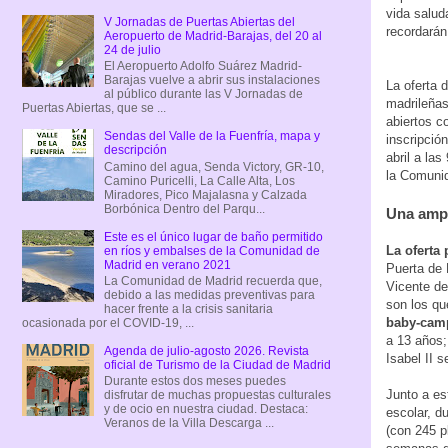
vida salud
V Jornadas de Puertas Abiertas del
recordarán
Aeropuerto de Madrid-Barajas, del 20 al
24 de julio
El Aeropuerto Adolfo Suárez Madrid-
Barajas vuelve a abrir sus instalaciones
La oferta 
al público durante las V Jornadas de
madrileñas
Puertas Abiertas, que se ...
abiertos c
Sendas del Valle de la Fuenfría, mapa y
inscripción
descripción
abril a la
Camino del agua, Senda Victory, GR-10,
la Comuni
Camino Puricelli, La Calle Alta, Los
Miradores, Pico Majalasna y Calzada
Borbónica Dentro del Parqu...
Una ampl
Este es el único lugar de baño permitido
La oferta
en ríos y embalses de la Comunidad de
Madrid en verano 2021
Puerta de 
La Comunidad de Madrid recuerda que,
Vicente de
debido a las medidas preventivas para
son los qu
hacer frente a la crisis sanitaria
baby-cam
ocasionada por el COVID-19, ...
a 13 años
Agenda de julio-agosto 2026. Revista
Isabel II s
oficial de Turismo de la Ciudad de Madrid
Durante estos dos meses puedes
Junto a es
disfrutar de muchas propuestas culturales
y de ocio en nuestra ciudad. Destaca:
escolar, d
Veranos de la Villa Descarga ...
(con 245 p