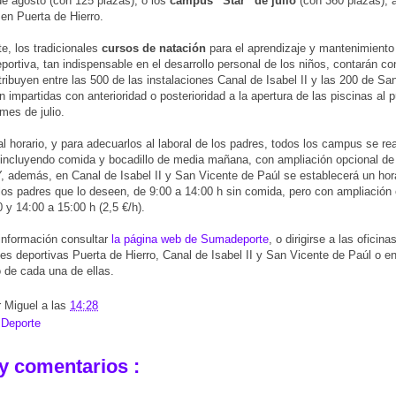
 agosto (con 125 plazas), o los
campus “Star” de julio
(con 360 plazas),
 en Puerta de Hierro.
te, los tradicionales
cursos de natación
para el aprendizaje y mantenimiento
eportiva, tan indispensable en el desarrollo personal de los niños, contarán c
tribuyen entre las 500 de las instalaciones Canal de Isabel II y las 200 de Sa
n impartidas con anterioridad o posterioridad a la apertura de las piscinas al p
mes de julio.
l horario, y para adecuarlos al laboral de los padres, todos los campus se re
 incluyendo comida y bocadillo de media mañana, con ampliación opcional de 
 Y, además, en Canal de Isabel II y San Vicente de Paúl se establecerá un hor
los padres que lo deseen, de 9:00 a 14:00 h sin comida, pero con ampliación 
0 y 14:00 a 15:00 h (2,5 €/h).
información consultar
la página web de Sumadeporte
, o dirigirse a las oficina
nes deportivas Puerta de Hierro, Canal de Isabel II y San Vicente de Paúl o en
o de cada una de ellas.
r
Miguel
a las
14:28
:
Deporte
y comentarios :