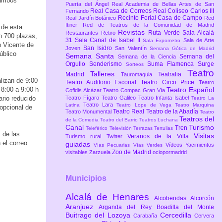
 ambos
Puerta del Ángel
Real Academia de Bellas Artes de San
Real Casa de Correos
Real Coliseo Carlos III
Fernando
Recinto Ferial Casa de Campo
Real Jardín Botánico
Red
Itiner
Red de Teatros de la Comunidad de Madrid
 de esta
Revistas
Ruta Verde
Sala Alcalá
Restaurantes
Retiro
on 700 plazas,
31
Sala Canal de Isabel II
Sala de Arte
Sala Expometro
n Vicente de
San Isidro
Joven
San Valentín
Semana Gótica de Madrid
úblico
Semana Santa
Semana del
Semana de la Ciencia
Orgullo
Senderismo
Suma Flamenca
Surge
Sorteos
Teatro
Talleres
Madrid
Teatralia
Tauromaquia
alizan de 9:00
Teatro Auditorio Escorial
Teatro Circo Price
Teatro
8:00 a 9:00 h
Teatro Español
Cofidis Alcázar
Teatro Compac Gran Vía
ario reducido
Teatro Fígaro
Teatro Galileo
Teatro Infanta Isabel
Teatro La
Teatro Lara
Latina
Teatro Lope de Vega
Teatro Marquina
opcional de
Teatro Real
Teatro de la Abadía
Teatro Monumental
Teatro
Teatros del
de la Comedia
Teatro del Barrio
Teatros Luchana
Canal
Turismo
Tren
Teleférico
Televisión
Terrazas
Tertulias
s de las
Visitas
Veranos de la Villa
Turismo rural
Twitter
 el correo
guiadas
Vídeos
Yacimientos
Vías Pecuarias
Vías Verdes
Zoo de Madrid
visitables
Zarzuela
ociopormadrid
Municipios
Alcalá de Henares
Alcobendas
Alcorcón
Aranjuez
Arganda del Rey
Boadilla del Monte
Buitrago del Lozoya
Cercedilla
Carabaña
Cervera