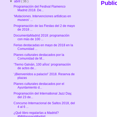
▼
abril
( 36 )
Publi
Programación del Festival Flamenco
Madrid 2018. De...
‘Mutaciones. Intervenciones artísticas en
museos’ ...
Programación de las Fiestas del 2 de mayo
de 2018 ...
DocumentaMadrid 2018: programación
con más de 100 ...
Ferias destacadas en mayo de 2018 en la
Comunidad ...
Planes culturales destacados por la
Comunidad de M...
‘Tierno Galván, 100 años’ programación
de actos de...
‘¡Bienvenidos a palacio!’ 2018. Reserva de
plazas
Planes culturales destacados por el
Ayuntamiento d...
Programación del International Jazz Day,
del 23 de...
Concurso Internacional de Saltos 2018, del
4 al 6 ...
¿Qué libro regalarías a Madrid?
#MilibroparaMadrid