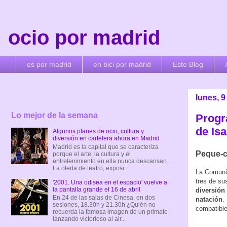
ocio por madrid
es por madrid
en bici por madrid
Este Blog
lunes, 9
Lo mejor de la semana
Progr
de Isa
Algunos planes de ocio, cultura y
diversión en cartelera ahora en Madrid
Madrid es la capital que se caracteriza
Peque-c
porque el arte, la cultura y el
entretenimiento en ella nunca descansan.
La oferta de teatro, exposi...
La Comuni
tres de su
'2001. Una odisea en el espacio' vuelve a
la pantalla grande el 16 de abril
diversión
En 24 de las salas de Cinesa, en dos
natación
.
sesiones, 18.30h y 21.30h ¿Quién no
compatibles
recuerda la famosa imagen de un primate
lanzando victorioso al air...