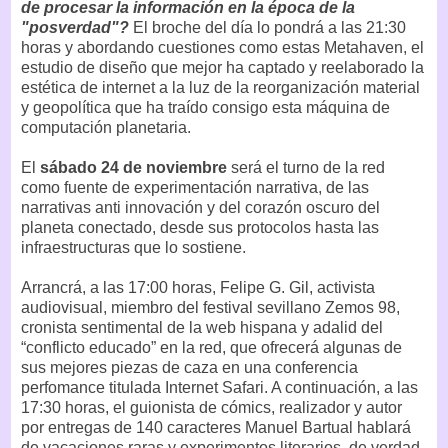
de procesar la información en la época de la
"posverdad"?
El broche del día lo pondrá a las 21:30
horas y abordando cuestiones como estas Metahaven, el
estudio de diseño que mejor ha captado y reelaborado la
estética de internet a la luz de la reorganización material
y geopolítica que ha traído consigo esta máquina de
computación planetaria.
El
sábado 24 de noviembre
será el turno de la red
como fuente de experimentación narrativa, de las
narrativas anti innovación y del corazón oscuro del
planeta conectado, desde sus protocolos hasta las
infraestructuras que lo sostiene.
Arrancrá, a las 17:00 horas, Felipe G. Gil, activista
audiovisual, miembro del festival sevillano Zemos 98,
cronista sentimental de la web hispana y adalid del
“conflicto educado” en la red, que ofrecerá algunas de
sus mejores piezas de caza en una conferencia
perfomance titulada Internet Safari. A continuación, a las
17:30 horas, el guionista de cómics, realizador y autor
por entregas de 140 caracteres Manuel Bartual hablará
de vacaciones raras y experimentos literarios, de verdad