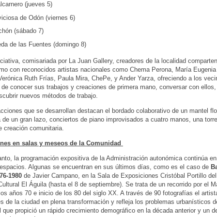
lcarnero (jueves 5)
viciosa de Odón (viernes 6)
chón (sábado 7)
da de las Fuentes (domingo 8)
iciativa, comisariada por La Juan Gallery, creadores de la localidad comparte
smo con reconocidos artistas nacionales como Chema Perona, María Eugenia
Verónica Ruth Frías, Paula Mira, ChePe, y Ander Yarza, ofreciendo a los veci
d de conocer sus trabajos y creaciones de primera mano, conversar con ellos,
scubrir nuevos métodos de trabajo.
acciones que se desarrollan destacan el bordado colaborativo de un mantel flor
 de un gran lazo, conciertos de piano improvisados a cuatro manos, una torre
e creación comunitaria.
nes en salas y meseos de la Comunidad
anto, la programación expositiva de la Administración autonómica continúa e
 espacios. Algunas se encuentran en sus últimos días, como es el caso de
Ba
76-1980
de Javier Campano, en la Sala de Exposiciones Cristóbal Portillo del
ultural El Águila (hasta el 8 de septiembre). Se trata de un recorrido por el M
los años 70 e inicio de los 80 del siglo XX. A través de 90 fotografías el artis
es de la ciudad en plena transformación y refleja los problemas urbanísticos d
l que propició un rápido crecimiento demográfico en la década anterior y un de