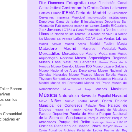
Fotografía
Fitur
Flamenco
Fundación Canal
Frinje
Gastronomía
Gratis
Gastrofestival
Guías
Halloween
IFEMA Feria de Madrid
Hoteles
Humor
IV Centenario
Cervantes
Imprenta Municipal
Instalaciones
Improvisación
Deportivas Canal de Isabel II
Instalaciones Deportivas San
Vicente de Paúl
Jardín El Capricho
Instituto Italiano de Cultura
Jazz
Jóvenes
La Noche de los
LGTB
La Casa Encendida
Libros
La Noche de los Teatros
La Noche en Vivo
La Noche
Libros
Las Ventas
los Museos
LaSede COAM
La Pedriza
Magia
Madrid Fusión
Madrid Activa!
Madrid Arena
Matadero Madrid
Medialab-Prado
Mayores
Mercadillos
Mercados de Madrid
Moda
Museo
Moto
Museo Arqueológico Regional
Arqueológico Nacional
Museo Casa Natal de Cervantes
Museo Casa de la
Museo Cerralbo
Museo ICO
Museo Lázaro Galdiano
Moneda
Museo Nacional de Artes Decorativas
Museo Nacional de
Ciencias Naturales
Museo Picasso
Museo Sorolla
Museo
Thyssen-Bornemisza
Museo de Historia de
Museo de América
Madrid
Museo del Ferrocarril
Museo del Prado
Museo del
Taller Sonoro
Musicales
Romanticismo
Museos
Museo del Traje
nviven
Música
Naturaleza
Navidad
Naves del Español
os con los
Niños
Opera
Palacio
Nieve
Nuevo Teatro Alcalá
o.
Municipal de Congresos
Palacio de
Palacio Real
Cibeles
Palacio de Vistalegre
Palacio de Fernán Núñez
 la Comunidad
Parque Deportivo Puerta de Hierro
Parque Nacional
de la Sierra de Guadarrama
Parque Warner
Parque de
cipativas en
Parque del Retiro
Atracciones
Pintura
Patinaje
Pesca
Piscinas
Planetario de Madrid
Plaza Mayor
Plaza de
Portal del Lector
Colón
Portal de Archivos
Puente del Rey