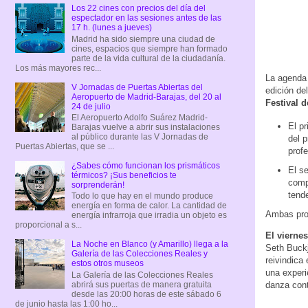
Los 22 cines con precios del día del
espectador en las sesiones antes de las
17 h. (lunes a jueves)
Madrid ha sido siempre una ciudad de
cines, espacios que siempre han formado
parte de la vida cultural de la ciudadanía.
Los más mayores rec...
La agenda 
V Jornadas de Puertas Abiertas del
edición de
Aeropuerto de Madrid-Barajas, del 20 al
Festival 
24 de julio
El Aeropuerto Adolfo Suárez Madrid-
El p
Barajas vuelve a abrir sus instalaciones
al público durante las V Jornadas de
del 
Puertas Abiertas, que se ...
prof
¿Sabes cómo funcionan los prismáticos
El s
térmicos? ¡Sus beneficios te
compo
sorprenderán!
tend
Todo lo que hay en el mundo produce
energía en forma de calor. La cantidad de
Ambas prog
energía infrarroja que irradia un objeto es
proporcional a s...
El viernes
La Noche en Blanco (y Amarillo) llega a la
Seth Buck
Galería de las Colecciones Reales y
reivindica
estos otros museos
una experi
La Galería de las Colecciones Reales
danza cont
abrirá sus puertas de manera gratuita
desde las 20:00 horas de este sábado 6
de junio hasta las 1:00 ho...