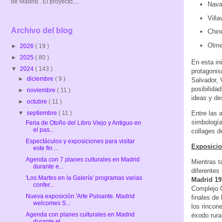
de Madrid . El proyecto,...
Nava
Villa
Archivo del blog
Chin
Olme
►
2026
( 19 )
►
2025
( 80 )
En esta in
▼
2024
( 143 )
protagoni
►
diciembre
( 9 )
Salvador, 
posibilida
►
noviembre
( 11 )
ideas y de
►
octubre
( 11 )
▼
septiembre
( 11 )
Entre las 
simbología
Feria de Otoño del Libro Viejo y Antiguo en
el pas...
collages d
Espectáculos y exposiciones para visitar
Exposicio
este fin ...
Agenda con 7 planes culturales en Madrid
Mientras t
durante e...
diferentes
'Los Martes en la Galería' programas varias
Madrid 19
confer...
Complejo C
Nueva exposición 'Arte Pulsante. Madrid
finales de 
welcomes S...
los rincon
Agenda con planes culturales en Madrid
éxodo rura
durante el ...