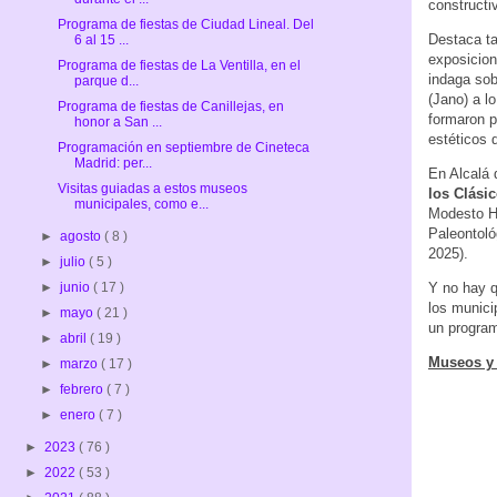
constructi
Programa de fiestas de Ciudad Lineal. Del
Destaca ta
6 al 15 ...
exposicion
Programa de fiestas de La Ventilla, en el
indaga sob
parque d...
(Jano) a l
Programa de fiestas de Canillejas, en
formaron p
honor a San ...
estéticos 
Programación en septiembre de Cineteca
Madrid: per...
En Alcalá 
Visitas guiadas a estos museos
los Clási
municipales, como e...
Modesto Hi
Paleontoló
►
agosto
( 8 )
2025).
►
julio
( 5 )
►
junio
( 17 )
Y no hay q
los munici
►
mayo
( 21 )
un program
►
abril
( 19 )
Museos y
►
marzo
( 17 )
►
febrero
( 7 )
►
enero
( 7 )
►
2023
( 76 )
►
2022
( 53 )