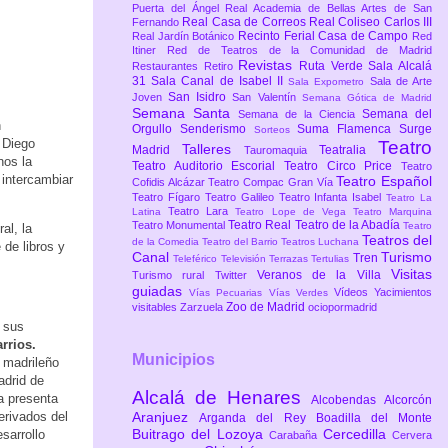
Puerta del Ángel
Real Academia de Bellas Artes de San
Real Casa de Correos
Real Coliseo Carlos III
Fernando
Recinto Ferial Casa de Campo
Real Jardín Botánico
Red
Itiner
Red de Teatros de la Comunidad de Madrid
Revistas
Ruta Verde
Sala Alcalá
Restaurantes
Retiro
31
Sala Canal de Isabel II
Sala de Arte
Sala Expometro
San Isidro
Joven
San Valentín
Semana Gótica de Madrid
Semana Santa
Semana del
Semana de la Ciencia
n
Orgullo
Senderismo
Suma Flamenca
Surge
Sorteos
 Diego
Teatro
Talleres
Madrid
Teatralia
Tauromaquia
nos la
Teatro Auditorio Escorial
Teatro Circo Price
Teatro
 intercambiar
Teatro Español
Cofidis Alcázar
Teatro Compac Gran Vía
Teatro Fígaro
Teatro Galileo
Teatro Infanta Isabel
Teatro La
Teatro Lara
Latina
Teatro Lope de Vega
Teatro Marquina
Teatro Real
Teatro de la Abadía
Teatro Monumental
Teatro
al, la
Teatros del
de la Comedia
Teatro del Barrio
Teatros Luchana
 de libros y
Canal
Turismo
Tren
Teleférico
Televisión
Terrazas
Tertulias
Visitas
Veranos de la Villa
Turismo rural
Twitter
guiadas
Vídeos
Yacimientos
Vías Pecuarias
Vías Verdes
Zoo de Madrid
visitables
Zarzuela
ociopormadrid
n sus
rrios.
Municipios
 madrileño
adrid de
Alcalá de Henares
ta presenta
Alcobendas
Alcorcón
Aranjuez
erivados del
Arganda del Rey
Boadilla del Monte
Buitrago del Lozoya
Cercedilla
sarrollo
Carabaña
Cervera