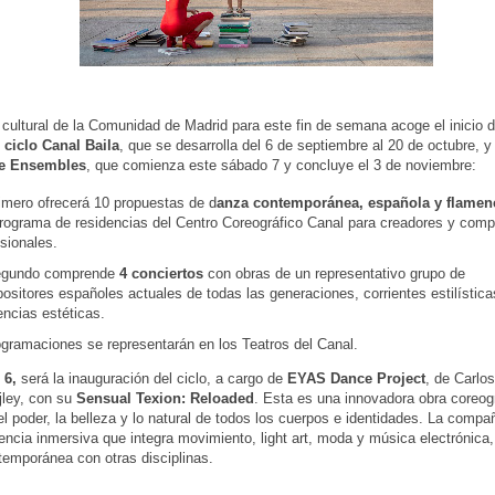
cultural de la Comunidad de Madrid para este fin de semana acoge el inicio d
l
ciclo Canal Baila
, que se desarrolla del 6 de septiembre al 20 de octubre, y
de Ensembles
, que comienza este sábado 7 y concluye el 3 de noviembre:
rimero ofrecerá 10 propuestas de d
anza contemporánea, española y flamen
programa de residencias del Centro Coreográfico Canal para creadores y com
esionales.
egundo comprende
4 conciertos
con obras de un representativo grupo de
sitores españoles actuales de todas las generaciones, corrientes estilística
encias estéticas.
ramaciones se representarán en los Teatros del Canal.
 6,
será la inauguración del ciclo, a cargo de
EYAS Dance Project
, de Carlo
jley, con su
Sensual Texion: Reloaded
. Esta es una innovadora obra coreog
 el poder, la belleza y lo natural de todos los cuerpos e identidades. La comp
encia inmersiva que integra movimiento, light art, moda y música electrónica
emporánea con otras disciplinas.