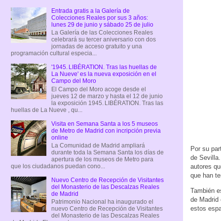
Entrada gratis a la Galería de
Colecciones Reales por sus 3 años:
lunes 29 de junio y sábado 25 de julio
La Galería de las Colecciones Reales
celebrará su tercer aniversario con dos
jornadas de acceso gratuito y una
programación cultural especia...
'1945. LIBÉRATION. Tras las huellas de
La Nueve' es la nueva exposición en el
Campo del Moro
El Campo del Moro acoge desde el
jueves 12 de marzo y hasta el 12 de junio
la exposición 1945. LIBÉRATION. Tras las
huellas de La Nueve , qu...
Visita en Semana Santa a los 5 museos
de Metro de Madrid con incripción previa
online
La Comunidad de Madrid ampliará
Por su par
durante toda la Semana Santa los días de
de Sevilla
apertura de los museos de Metro para
autores qu
que los ciudadanos puedan cono...
que han t
Nuevo Centro de Recepción de Visitantes
del Monasterio de las Descalzas Reales
También e
de Madrid
de Madrid 
Patrimonio Nacional ha inaugurado el
estos espa
nuevo Centro de Recepción de Visitantes
del Monasterio de las Descalzas Reales