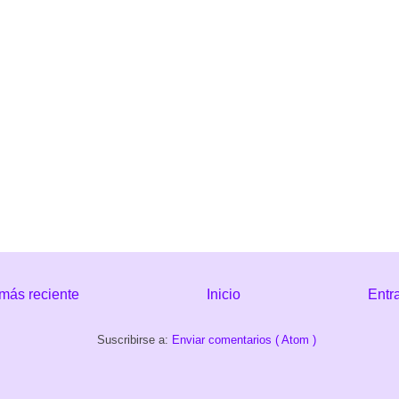
más reciente
Inicio
Entr
Suscribirse a:
Enviar comentarios ( Atom )