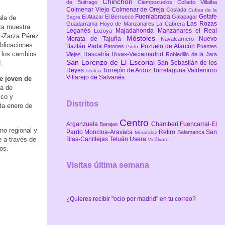
Chinchón
de Buitrago
Ciempozuelos
Collado Villalba
Colmenar Viejo
Colmenar de Oreja
Coslada
Cubas de la
Fuenlabrada
Getafe
El Atazar
El Berrueco
Galapagar
Sagra
ala de
Las Rozas
Guadarrama
Hoyo de Manzanares
La Cabrera
sta muestra
Leganés
Majadahonda
Manzanares el Real
Lozoya
z-Zarza Pérez
Móstoles
Morata de Tajuña
Nuevo
Navalcarnero
ublicaciones
Baztán
Parla
Pozuelo de Alarcón
Patones
Puentes
Pinto
e los cambios
Rascafría
Rivas-Vaciamadrid
Viejas
Robledillo de la Jara
San Lorenzo de El Escorial
San Sebastián de los
.
Reyes
Torrejón de Ardoz
Torrelaguna
Valdemoro
Titulcia
Villarejo de Salvanés
re joven de
ra de
ico y
Distritos
ta enero de
Centro
Arganzuela
Chamberí
Fuencarral-El
Barajas
rno regional y
Pardo
Moncloa-Aravaca
Retiro
San
Salamanca
Moratalaz
Blas-Canillejas
Tetuán
Usera
e a través de
Vicálvaro
os.
Visitas última semana
¿Quieres recibir "ocio por madrid" en tu correo?