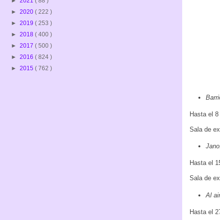
►
2021
( 88 )
►
2020
( 222 )
►
2019
( 253 )
►
2018
( 400 )
►
2017
( 500 )
►
2016
( 824 )
►
2015
( 762 )
Barr
Hasta el 
Sala de ex
Jano.
Hasta el 
Sala de ex
Al ai
Hasta el 2