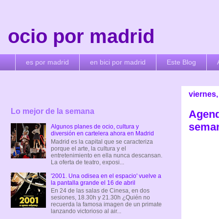
ocio por madrid
es por madrid
en bici por madrid
Este Blog
viernes,
Lo mejor de la semana
Agend
seman
Algunos planes de ocio, cultura y
diversión en cartelera ahora en Madrid
Madrid es la capital que se caracteriza
porque el arte, la cultura y el
entretenimiento en ella nunca descansan.
La oferta de teatro, exposi...
'2001. Una odisea en el espacio' vuelve a
la pantalla grande el 16 de abril
En 24 de las salas de Cinesa, en dos
sesiones, 18.30h y 21.30h ¿Quién no
recuerda la famosa imagen de un primate
lanzando victorioso al air...