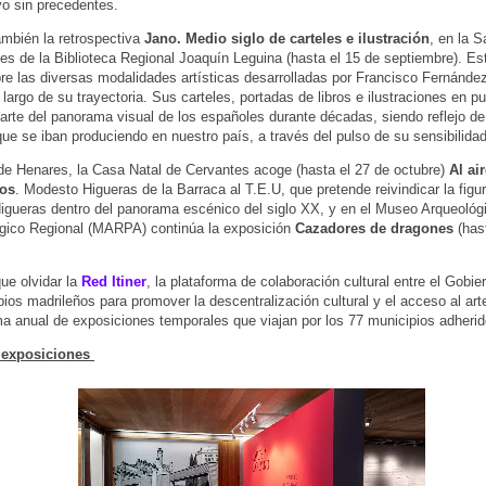
vo sin precedentes.
mbién la retrospectiva
Jano. Medio siglo de carteles e ilustración
, en la S
es de la Biblioteca Regional Joaquín Leguina (hasta el 15 de septiembre). E
re las diversas modalidades artísticas desarrolladas por Francisco Fernánde
o largo de su trayectoria. Sus carteles, portadas de libros e ilustraciones en p
arte del panorama visual de los españoles durante décadas, siendo reflejo d
que se iban produciendo en nuestro país, a través del pulso de su sensibilidad
de Henares, la Casa Natal de Cervantes acoge (hasta el 27 de octubre)
Al ai
cos
. Modesto Higueras de la Barraca al T.E.U, que pretende reivindicar la figu
gueras dentro del panorama escénico del siglo XX, y en el Museo Arqueológ
gico Regional (MARPA) continúa la exposición
Cazadores de dragones
(has
ue olvidar la
Red Itiner
, la plataforma de colaboración cultural entre el Gobie
pios madrileños para promover la descentralización cultural y el acceso al art
a anual de exposiciones temporales que viajan por los 77 municipios adherid
 exposiciones