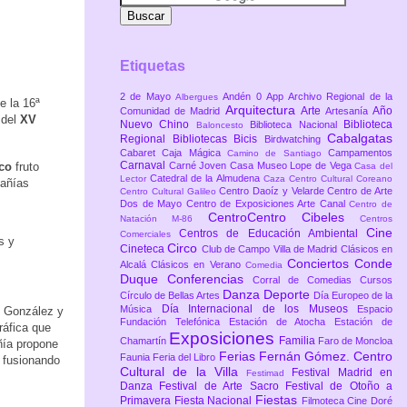
Etiquetas
2 de Mayo
Andén 0
App
Archivo Regional de la
Albergues
e la 16ª
Arquitectura
Arte
Año
Comunidad de Madrid
Artesanía
 del
XV
Nuevo Chino
Biblioteca
Biblioteca Nacional
Baloncesto
Cabalgatas
Regional
Bibliotecas
Bicis
Birdwatching
Cabaret
Caja Mágica
Campamentos
Camino de Santiago
Carnaval
co
fruto
Carné Joven
Casa Museo Lope de Vega
Casa del
Catedral de la Almudena
Lector
Caza
Centro Cultural Coreano
pañías
Centro Daoíz y Velarde
Centro de Arte
Centro Cultural Galileo
Dos de Mayo
Centro de Exposiciones Arte Canal
Centro de
CentroCentro Cibeles
Natación M-86
Centros
Cine
Centros de Educación Ambiental
Comerciales
s y
Circo
Cineteca
Club de Campo Villa de Madrid
Clásicos en
Conciertos
Conde
Alcalá
Clásicos en Verano
Comedia
Duque
Conferencias
Corral de Comedias
Cursos
Danza
Deporte
Círculo de Bellas Artes
Día Europeo de la
Día Internacional de los Museos
Música
Espacio
s González y
Fundación Telefónica
Estación de Atocha
Estación de
ráfica que
Exposiciones
Familia
Chamartín
Faro de Moncloa
añía propone
Ferias
Fernán Gómez. Centro
Faunia
Feria del Libro
, fusionando
Cultural de la Villa
Festival Madrid en
Festimad
Danza
Festival de Arte Sacro
Festival de Otoño a
Fiestas
Primavera
Fiesta Nacional
Filmoteca Cine Doré