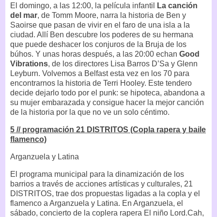
El domingo, a las 12:00, la película infantil
La canción
del mar
, de Tomm Moore, narra la historia de Ben y
Saoirse que pasan de vivir en el faro de una isla a la
ciudad. Allí Ben descubre los poderes de su hermana
que puede deshacer los conjuros de la Bruja de los
búhos. Y unas horas después, a las 20:00 echan
Good
Vibrations
, de los directores Lisa Barros D’Sa y Glenn
Leyburn. Volvemos a Belfast esta vez en los 70 para
encontrarnos la historia de Terri Hooley. Este tendero
decide dejarlo todo por el punk: se hipoteca, abandona a
su mujer embarazada y consigue hacer la mejor canción
de la historia por la que no ve un solo céntimo.
5 // programación 21 DISTRITOS (Copla rapera y baile
flamenco)
Arganzuela y Latina
El programa municipal para la dinamización de los
barrios a través de acciones artísticas y culturales, 21
DISTRITOS, trae dos propuestas ligadas a la copla y el
flamenco a Arganzuela y Latina. En Arganzuela, el
sábado, concierto de la coplera rapera El niño Lord.Cah,