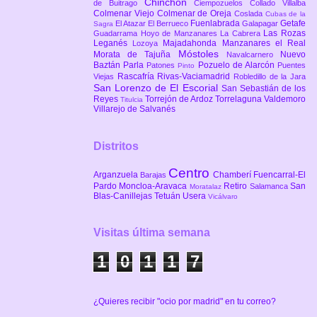
Chinchón
de Buitrago
Ciempozuelos
Collado Villalba
Colmenar Viejo
Colmenar de Oreja
Coslada
Cubas de la
Fuenlabrada
Getafe
El Atazar
El Berrueco
Galapagar
Sagra
Las Rozas
Guadarrama
Hoyo de Manzanares
La Cabrera
Leganés
Majadahonda
Manzanares el Real
Lozoya
Móstoles
Morata de Tajuña
Nuevo
Navalcarnero
Baztán
Parla
Pozuelo de Alarcón
Patones
Puentes
Pinto
Rascafría
Rivas-Vaciamadrid
Viejas
Robledillo de la Jara
San Lorenzo de El Escorial
San Sebastián de los
Reyes
Torrejón de Ardoz
Torrelaguna
Valdemoro
Titulcia
Villarejo de Salvanés
Distritos
Centro
Arganzuela
Chamberí
Fuencarral-El
Barajas
Pardo
Moncloa-Aravaca
Retiro
San
Salamanca
Moratalaz
Blas-Canillejas
Tetuán
Usera
Vicálvaro
Visitas última semana
1
0
1
1
7
¿Quieres recibir "ocio por madrid" en tu correo?