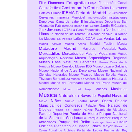
Fotografía
Fitur
Flamenco
Fundación Canal
Frinje
Gastronomía
Gratis
Gastrofestival
Guías
Halloween
IFEMA Feria de Madrid
Hoteles
Humor
IV Centenario
Cervantes
Imprenta Municipal
Instalaciones
Improvisación
Deportivas Canal de Isabel II
Instalaciones Deportivas San
Vicente de Paúl
Jardín El Capricho
Instituto Italiano de Cultura
Jazz
Jóvenes
La Noche de los
LGTB
La Casa Encendida
Libros
La Noche de los Teatros
La Noche en Vivo
La Noche
Libros
Las Ventas
los Museos
LaSede COAM
La Pedriza
Magia
Madrid Fusión
Madrid Activa!
Madrid Arena
Matadero Madrid
Medialab-Prado
Mayores
Mercadillos
Mercados de Madrid
Moda
Museo
Moto
Museo Arqueológico Regional
Arqueológico Nacional
Museo Casa Natal de Cervantes
Museo Casa de la
Museo Cerralbo
Museo ICO
Museo Lázaro Galdiano
Moneda
Museo Nacional de Artes Decorativas
Museo Nacional de
Ciencias Naturales
Museo Picasso
Museo Sorolla
Museo
Thyssen-Bornemisza
Museo de Historia de
Museo de América
Madrid
Museo del Ferrocarril
Museo del Prado
Museo del
Musicales
Romanticismo
Museos
Museo del Traje
Música
Naturaleza
Navidad
Naves del Español
Niños
Opera
Palacio
Nieve
Nuevo Teatro Alcalá
Municipal de Congresos
Palacio de
Palacio Real
Cibeles
Palacio de Vistalegre
Palacio de Fernán Núñez
Parque Deportivo Puerta de Hierro
Parque Nacional
de la Sierra de Guadarrama
Parque Warner
Parque de
Parque del Retiro
Atracciones
Pintura
Patinaje
Pesca
Piscinas
Planetario de Madrid
Plaza Mayor
Plaza de
Portal del Lector
Colón
Portal de Archivos
Puente del Rey