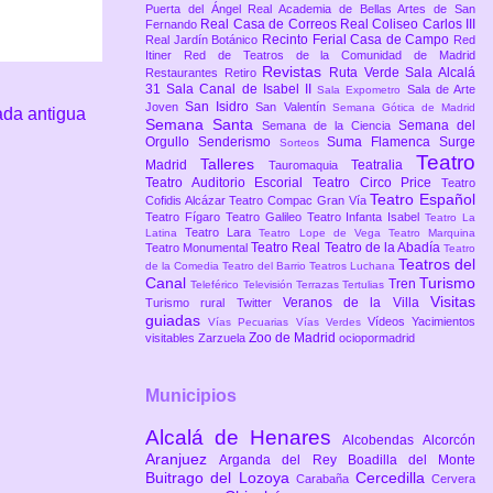
Puerta del Ángel
Real Academia de Bellas Artes de San
Real Casa de Correos
Real Coliseo Carlos III
Fernando
Recinto Ferial Casa de Campo
Real Jardín Botánico
Red
Itiner
Red de Teatros de la Comunidad de Madrid
Revistas
Ruta Verde
Sala Alcalá
Restaurantes
Retiro
31
Sala Canal de Isabel II
Sala de Arte
Sala Expometro
San Isidro
Joven
San Valentín
Semana Gótica de Madrid
ada antigua
Semana Santa
Semana del
Semana de la Ciencia
Orgullo
Senderismo
Suma Flamenca
Surge
Sorteos
Teatro
Talleres
Madrid
Teatralia
Tauromaquia
Teatro Auditorio Escorial
Teatro Circo Price
Teatro
Teatro Español
Cofidis Alcázar
Teatro Compac Gran Vía
Teatro Fígaro
Teatro Galileo
Teatro Infanta Isabel
Teatro La
Teatro Lara
Latina
Teatro Lope de Vega
Teatro Marquina
Teatro Real
Teatro de la Abadía
Teatro Monumental
Teatro
Teatros del
de la Comedia
Teatro del Barrio
Teatros Luchana
Canal
Turismo
Tren
Teleférico
Televisión
Terrazas
Tertulias
Visitas
Veranos de la Villa
Turismo rural
Twitter
guiadas
Vídeos
Yacimientos
Vías Pecuarias
Vías Verdes
Zoo de Madrid
visitables
Zarzuela
ociopormadrid
Municipios
Alcalá de Henares
Alcobendas
Alcorcón
Aranjuez
Arganda del Rey
Boadilla del Monte
Buitrago del Lozoya
Cercedilla
Carabaña
Cervera