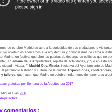
 mes de octubre Madrid se abre a la curiosidad de sus ciudadanos y visitante
s cuyo objetivo es acercarnos a la arquitectura y conocer más de cerca nuestr
 Madrid, un festival que abre las puertas de decenas de edificios que no pu
nte; la
Semana de la Arquitectura
, repleta de actividades, y que en esta edi
 ciudad invitada. Y
Madrid Otra Mirada
, iniciativa del Ayuntamiento de Mad
 al patrimonio histórico y cultural de la ciudad.
Exposiciones, conferencias, 
 y talleres
, que hacen que Madrid en octubre rinda merecido honor a su arqui
iadas gratuitas por Semana de la Arquitectura 2017
r
Miguel
a las
9:00
Arquitectura
y comentarios :