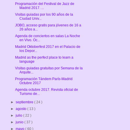
Programación del Festival de Jazz de
Madrid 2017. ...
Visitas guiadas por los 90 años de la
Ciudad Univ...
JOBO, acceso gratis para jóvenes de 16 a
26 años a...
Agenda de conciertos en salas La Noche
en Vivo. Oc...
Madrid Oktoberfest 2017 en el Palacio de
los Depor...
Madrid as the perfect place to learn a
language
Visitas guiadas gratuitas por Semana de la
Arquite...
Programación Tándem París-Madrid
Octubre 2017
Agenda octubre 2017. Revista oficial de
Turismo de...
►
septiembre
( 24 )
►
agosto
( 13 )
►
julio
( 22 )
►
junio
( 37 )
►
mayo
( 60 )