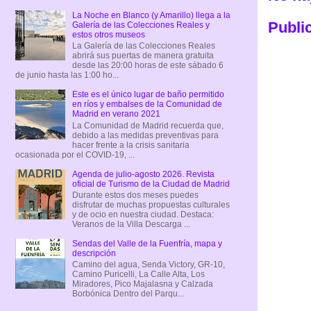
La Noche en Blanco (y Amarillo) llega a la
Publi
Galería de las Colecciones Reales y
estos otros museos
La Galería de las Colecciones Reales
abrirá sus puertas de manera gratuita
desde las 20:00 horas de este sábado 6
de junio hasta las 1:00 ho...
Este es el único lugar de baño permitido
en ríos y embalses de la Comunidad de
Madrid en verano 2021
La Comunidad de Madrid recuerda que,
debido a las medidas preventivas para
hacer frente a la crisis sanitaria
ocasionada por el COVID-19, ...
Agenda de julio-agosto 2026. Revista
oficial de Turismo de la Ciudad de Madrid
Durante estos dos meses puedes
disfrutar de muchas propuestas culturales
y de ocio en nuestra ciudad. Destaca:
Veranos de la Villa Descarga ...
Sendas del Valle de la Fuenfría, mapa y
descripción
Camino del agua, Senda Victory, GR-10,
Camino Puricelli, La Calle Alta, Los
Miradores, Pico Majalasna y Calzada
Borbónica Dentro del Parqu...