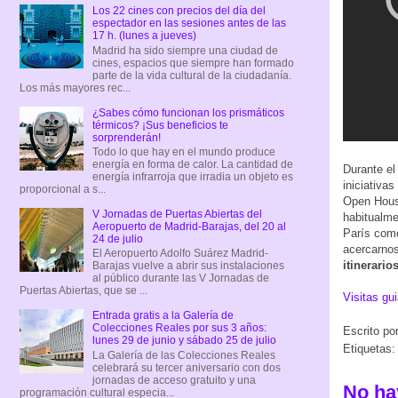
Los 22 cines con precios del día del
espectador en las sesiones antes de las
17 h. (lunes a jueves)
Madrid ha sido siempre una ciudad de
cines, espacios que siempre han formado
parte de la vida cultural de la ciudadanía.
Los más mayores rec...
¿Sabes cómo funcionan los prismáticos
térmicos? ¡Sus beneficios te
sorprenderán!
Todo lo que hay en el mundo produce
energía en forma de calor. La cantidad de
Durante el
energía infrarroja que irradia un objeto es
iniciativa
proporcional a s...
Open House
V Jornadas de Puertas Abiertas del
habitualme
Aeropuerto de Madrid-Barajas, del 20 al
París como
24 de julio
acercarnos
El Aeropuerto Adolfo Suárez Madrid-
itinerarios
Barajas vuelve a abrir sus instalaciones
al público durante las V Jornadas de
Puertas Abiertas, que se ...
Visitas gu
Entrada gratis a la Galería de
Colecciones Reales por sus 3 años:
Escrito po
lunes 29 de junio y sábado 25 de julio
Etiquetas:
La Galería de las Colecciones Reales
celebrará su tercer aniversario con dos
jornadas de acceso gratuito y una
No ha
programación cultural especia...