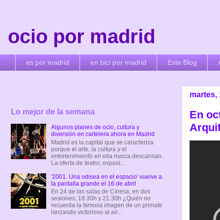
ocio por madrid
es por madrid
en bici por madrid
Este Blog
martes,
Lo mejor de la semana
En oc
Arqui
Algunos planes de ocio, cultura y
diversión en cartelera ahora en Madrid
Madrid es la capital que se caracteriza
porque el arte, la cultura y el
entretenimiento en ella nunca descansan.
La oferta de teatro, exposi...
'2001. Una odisea en el espacio' vuelve a
la pantalla grande el 16 de abril
En 24 de las salas de Cinesa, en dos
sesiones, 18.30h y 21.30h ¿Quién no
recuerda la famosa imagen de un primate
lanzando victorioso al air...