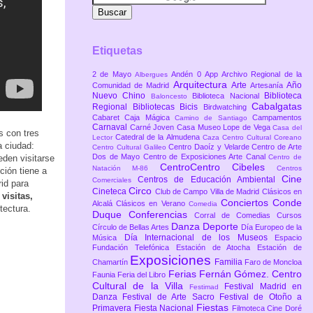
Etiquetas
2 de Mayo
Andén 0
App
Archivo Regional de la
Albergues
Arquitectura
Arte
Año
Comunidad de Madrid
Artesanía
Nuevo Chino
Biblioteca
Biblioteca Nacional
Baloncesto
Cabalgatas
Regional
Bibliotecas
Bicis
Birdwatching
Cabaret
Caja Mágica
Campamentos
Camino de Santiago
Carnaval
Carné Joven
Casa Museo Lope de Vega
Casa del
s con tres
Catedral de la Almudena
Lector
Caza
Centro Cultural Coreano
a ciudad:
Centro Daoíz y Velarde
Centro de Arte
Centro Cultural Galileo
Dos de Mayo
Centro de Exposiciones Arte Canal
eden visitarse
Centro de
CentroCentro Cibeles
Natación M-86
Centros
ción tiene a
Cine
Centros de Educación Ambiental
Comerciales
rid para
Circo
Cineteca
Club de Campo Villa de Madrid
Clásicos en
visitas,
Conciertos
Conde
Alcalá
Clásicos en Verano
Comedia
tectura.
Duque
Conferencias
Corral de Comedias
Cursos
Danza
Deporte
Círculo de Bellas Artes
Día Europeo de la
Día Internacional de los Museos
Música
Espacio
Fundación Telefónica
Estación de Atocha
Estación de
Exposiciones
Familia
Chamartín
Faro de Moncloa
Ferias
Fernán Gómez. Centro
Faunia
Feria del Libro
Cultural de la Villa
Festival Madrid en
Festimad
Danza
Festival de Arte Sacro
Festival de Otoño a
Fiestas
Primavera
Fiesta Nacional
Filmoteca Cine Doré