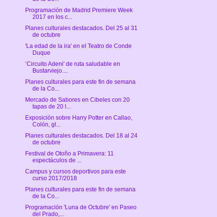
Programación de Madrid Premiere Week
2017 en los c...
Planes culturales destacados. Del 25 al 31
de octubre
'La edad de la ira' en el Teatro de Conde
Duque
‘Circuito Adeni' de ruta saludable en
Bustarviejo....
Planes culturales para este fin de semana
de la Co...
Mercado de Sabores en Cibeles con 20
tapas de 20 l...
Exposición sobre Harry Potter en Callao,
Colón, gl...
Planes culturales destacados. Del 18 al 24
de octubre
Festival de Otoño a Primavera: 11
espectáculos de ...
Campus y cursos deportivos para este
curso 2017/2018
Planes culturales para este fin de semana
de la Co...
Programación 'Luna de Octubre' en Paseo
del Prado,...