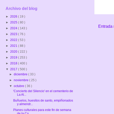
Archivo del blog
►
2026
( 19 )
►
2025
( 80 )
Entrada 
►
2024
( 143 )
►
2023
( 76 )
►
2022
( 53 )
►
2021
( 88 )
►
2020
( 222 )
►
2019
( 253 )
►
2018
( 400 )
▼
2017
( 500 )
►
diciembre
( 33 )
►
noviembre
( 25 )
▼
octubre
( 36 )
'Concierto del Silencio' en el cementerio de
La Al...
Buñuelos, huesitos de santo, empiñonados
y almendr...
Planes culturales para este fin de semana
de la Co...