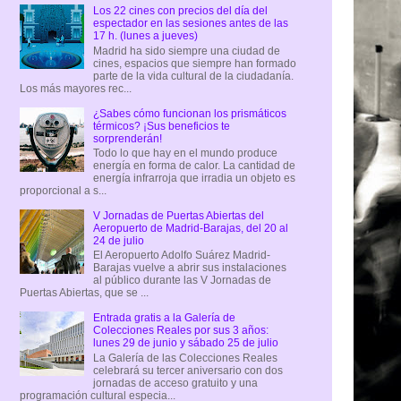
Los 22 cines con precios del día del
espectador en las sesiones antes de las
17 h. (lunes a jueves)
Madrid ha sido siempre una ciudad de
cines, espacios que siempre han formado
parte de la vida cultural de la ciudadanía.
Los más mayores rec...
¿Sabes cómo funcionan los prismáticos
térmicos? ¡Sus beneficios te
sorprenderán!
Todo lo que hay en el mundo produce
energía en forma de calor. La cantidad de
energía infrarroja que irradia un objeto es
proporcional a s...
V Jornadas de Puertas Abiertas del
Aeropuerto de Madrid-Barajas, del 20 al
24 de julio
El Aeropuerto Adolfo Suárez Madrid-
Barajas vuelve a abrir sus instalaciones
al público durante las V Jornadas de
Puertas Abiertas, que se ...
Entrada gratis a la Galería de
Colecciones Reales por sus 3 años:
lunes 29 de junio y sábado 25 de julio
La Galería de las Colecciones Reales
celebrará su tercer aniversario con dos
jornadas de acceso gratuito y una
programación cultural especia...