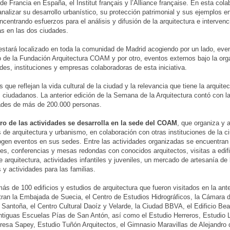
e Francia en España, el Institut français y l’Alliance française. En esta cola
analizar su desarrollo urbanístico, su protección patrimonial y sus ejemplos e
ncentrando esfuerzos para el análisis y difusión de la arquitectura e interven
as en las dos ciudades.
estará localizado en toda la comunidad de Madrid acogiendo por un lado, even
 de la Fundación Arquitectura COAM y por otro, eventos externos bajo la org
des, instituciones y empresas colaboradoras de esta iniciativa.
 que reflejan la vida cultural de la ciudad y la relevancia que tiene la arquitec
s ciudadanos. La anterior edición de la Semana de la Arquitectura contó con la
ades de más de 200.000 personas.
tro de las actividades se desarrolla en la sede del COAM
, que organiza y
 de arquitectura y urbanismo, en colaboración con otras instituciones de la c
gen eventos en sus sedes. Entre las actividades organizadas se encuentran
es, conferencias y mesas redondas con conocidos arquitectos, visitas a edifi
e arquitectura, actividades infantiles y juveniles, un mercado de artesanía de 
 y actividades para las familias.
más de 100 edificios y estudios de arquitectura que fueron visitados en la ante
ran la Embajada de Suecia, el Centro de Estudios Hidrográficos, la Cámara 
 Santoña, el Centro Cultural Daoíz y Velarde, la Ciudad BBVA, el Edificio Beat
iguas Escuelas Pías de San Antón, así como el Estudio Herreros, Estudio 
resa Sapey, Estudio Tuñón Arquitectos, el Gimnasio Maravillas de Alejandro d