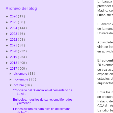
Embajada d
pretender 
Archivo del blog
Madrid, co
urbanístic
►
2026
( 19 )
►
2025
( 80 )
El evento 
►
2024
( 143 )
de la mano
Universida
►
2023
( 76 )
►
2022
( 53 )
Actividades
►
2021
( 88 )
vida de lo
en activid
►
2020
( 222 )
►
2019
( 253 )
El epicen
►
2018
( 400 )
20 eventos
▼
2017
( 500 )
su vez aco
►
diciembre
( 33 )
exposicion
estudios d
►
noviembre
( 25 )
arquitectos
▼
octubre
( 36 )
'Concierto del Silencio' en el cementerio de
Entre los 
La Al...
se encuent
Buñuelos, huesitos de santo, empiñonados
Palacio de
y almendr...
COAM - Ant
Planes culturales para este fin de semana
Estudio Te
de la Co...