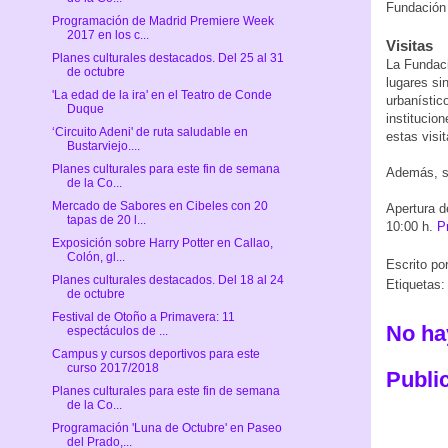
Fundación 
Programación de Madrid Premiere Week
2017 en los c...
Visitas
Planes culturales destacados. Del 25 al 31
La Fundaci
de octubre
lugares sin
'La edad de la ira' en el Teatro de Conde
urbanístic
Duque
institucio
‘Circuito Adeni' de ruta saludable en
estas visi
Bustarviejo....
Planes culturales para este fin de semana
Además, se
de la Co...
Mercado de Sabores en Cibeles con 20
Apertura d
tapas de 20 l...
10:00 h.
P
Exposición sobre Harry Potter en Callao,
Colón, gl...
Escrito po
Planes culturales destacados. Del 18 al 24
Etiquetas:
de octubre
Festival de Otoño a Primavera: 11
No ha
espectáculos de ...
Campus y cursos deportivos para este
curso 2017/2018
Publi
Planes culturales para este fin de semana
de la Co...
Programación 'Luna de Octubre' en Paseo
del Prado,...