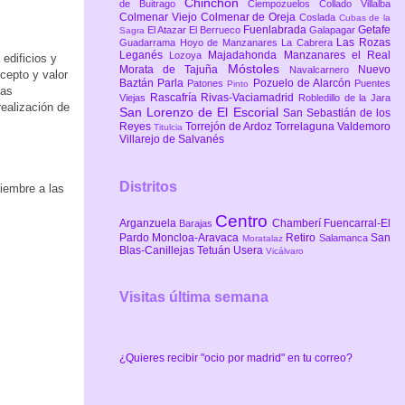
Chinchón
de Buitrago
Ciempozuelos
Collado Villalba
Colmenar Viejo
Colmenar de Oreja
Coslada
Cubas de la
Fuenlabrada
Getafe
El Atazar
El Berrueco
Galapagar
Sagra
Las Rozas
Guadarrama
Hoyo de Manzanares
La Cabrera
Leganés
Majadahonda
Manzanares el Real
Lozoya
edificios y
Móstoles
Morata de Tajuña
Nuevo
Navalcarnero
ncepto y valor
Baztán
Parla
Pozuelo de Alarcón
Patones
Puentes
Pinto
ras
Rascafría
Rivas-Vaciamadrid
Viejas
Robledillo de la Jara
realización de
San Lorenzo de El Escorial
San Sebastián de los
Reyes
Torrejón de Ardoz
Torrelaguna
Valdemoro
Titulcia
Villarejo de Salvanés
Distritos
tiembre a las
Centro
Arganzuela
Chamberí
Fuencarral-El
Barajas
Pardo
Moncloa-Aravaca
Retiro
San
Salamanca
Moratalaz
Blas-Canillejas
Tetuán
Usera
Vicálvaro
Visitas última semana
¿Quieres recibir "ocio por madrid" en tu correo?