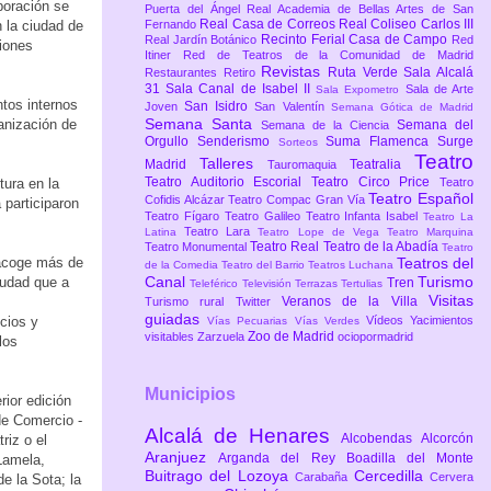
boración se
Puerta del Ángel
Real Academia de Bellas Artes de San
Real Casa de Correos
Real Coliseo Carlos III
n la ciudad de
Fernando
Recinto Ferial Casa de Campo
Real Jardín Botánico
Red
ciones
Itiner
Red de Teatros de la Comunidad de Madrid
Revistas
Ruta Verde
Sala Alcalá
Restaurantes
Retiro
31
Sala Canal de Isabel II
Sala de Arte
Sala Expometro
tos internos
San Isidro
Joven
San Valentín
Semana Gótica de Madrid
Semana Santa
anización de
Semana del
Semana de la Ciencia
Orgullo
Senderismo
Suma Flamenca
Surge
Sorteos
Teatro
Talleres
Madrid
Teatralia
Tauromaquia
Teatro Auditorio Escorial
Teatro Circo Price
tura en la
Teatro
Teatro Español
Cofidis Alcázar
Teatro Compac Gran Vía
 participaron
Teatro Fígaro
Teatro Galileo
Teatro Infanta Isabel
Teatro La
Teatro Lara
Latina
Teatro Lope de Vega
Teatro Marquina
Teatro Real
Teatro de la Abadía
Teatro Monumental
Teatro
 acoge más de
Teatros del
de la Comedia
Teatro del Barrio
Teatros Luchana
Canal
Turismo
iudad que a
Tren
Teleférico
Televisión
Terrazas
Tertulias
Visitas
Veranos de la Villa
Turismo rural
Twitter
guiadas
cios y
Vídeos
Yacimientos
Vías Pecuarias
Vías Verdes
Zoo de Madrid
visitables
Zarzuela
ociopormadrid
los
Municipios
rior edición
de Comercio -
Alcalá de Henares
Alcobendas
Alcorcón
riz o el
Aranjuez
Arganda del Rey
Boadilla del Monte
Lamela,
Buitrago del Lozoya
Cercedilla
Carabaña
Cervera
e la Sota; la