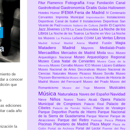
Fotografía
Fitur
Flamenco
Fundación Canal
Frinje
Gastronomía
Gratis
Gastrofestival
Guías
Halloween
IFEMA Feria de Madrid
Hoteles
Humor
IV Centenario
Cervantes
Imprenta Municipal
Instalaciones
Improvisación
Deportivas Canal de Isabel II
Instalaciones Deportivas San
Vicente de Paúl
Jardín El Capricho
Instituto Italiano de Cultura
Jazz
Jóvenes
La Noche de los
LGTB
La Casa Encendida
Libros
La Noche de los Teatros
La Noche en Vivo
La Noche
Libros
Las Ventas
los Museos
LaSede COAM
La Pedriza
Magia
Madrid Fusión
Madrid Activa!
Madrid Arena
Matadero Madrid
Medialab-Prado
Mayores
Mercadillos
Mercados de Madrid
Moda
Museo
Moto
Museo Arqueológico Regional
Arqueológico Nacional
Museo Casa Natal de Cervantes
Museo Casa de la
Museo Cerralbo
Museo ICO
Museo Lázaro Galdiano
Moneda
Museo Nacional de Artes Decorativas
Museo Nacional de
Ciencias Naturales
Museo Picasso
Museo Sorolla
Museo
miento de
Thyssen-Bornemisza
Museo de Historia de
Museo de América
dar a conocer
Madrid
Museo del Ferrocarril
Museo del Prado
Museo del
edición que
Musicales
Romanticismo
Museos
Museo del Traje
Música
Naturaleza
Navidad
Naves del Español
Niños
Opera
Palacio
Nieve
Nuevo Teatro Alcalá
e
Municipal de Congresos
Palacio de
Palacio Real
mas ediciones
Cibeles
Palacio de Vistalegre
Palacio de Fernán Núñez
vitar cada año
Parque Deportivo Puerta de Hierro
Parque Nacional
de la Sierra de Guadarrama
Parque Warner
Parque de
Parque del Retiro
Atracciones
Pintura
Patinaje
Pesca
Piscinas
Planetario de Madrid
Plaza Mayor
Plaza de
nización la
Portal del Lector
Colón
Portal de Archivos
Puente del Rey