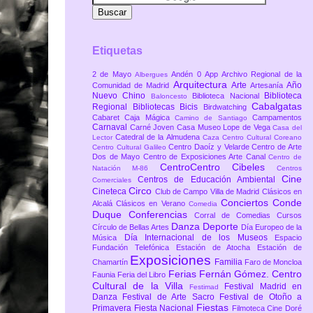
Etiquetas
2 de Mayo
Andén 0
App
Archivo Regional de la
Albergues
Arquitectura
Arte
Año
Comunidad de Madrid
Artesanía
Nuevo Chino
Biblioteca
Biblioteca Nacional
Baloncesto
Cabalgatas
Regional
Bibliotecas
Bicis
Birdwatching
Cabaret
Caja Mágica
Campamentos
Camino de Santiago
Carnaval
Carné Joven
Casa Museo Lope de Vega
Casa del
Catedral de la Almudena
Lector
Caza
Centro Cultural Coreano
Centro Daoíz y Velarde
Centro de Arte
Centro Cultural Galileo
Dos de Mayo
Centro de Exposiciones Arte Canal
Centro de
CentroCentro Cibeles
Natación M-86
Centros
Cine
Centros de Educación Ambiental
Comerciales
Circo
Cineteca
Club de Campo Villa de Madrid
Clásicos en
Conciertos
Conde
Alcalá
Clásicos en Verano
Comedia
Duque
Conferencias
Corral de Comedias
Cursos
Danza
Deporte
Círculo de Bellas Artes
Día Europeo de la
Día Internacional de los Museos
Música
Espacio
Fundación Telefónica
Estación de Atocha
Estación de
Exposiciones
Familia
Chamartín
Faro de Moncloa
Ferias
Fernán Gómez. Centro
Faunia
Feria del Libro
Cultural de la Villa
Festival Madrid en
Festimad
Danza
Festival de Arte Sacro
Festival de Otoño a
Fiestas
Primavera
Fiesta Nacional
Filmoteca Cine Doré