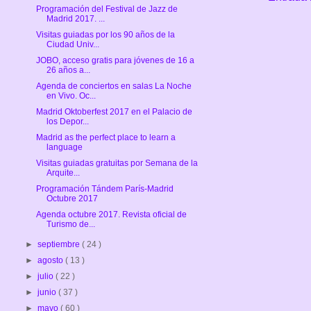
Programación del Festival de Jazz de
Madrid 2017. ...
Visitas guiadas por los 90 años de la
Ciudad Univ...
JOBO, acceso gratis para jóvenes de 16 a
26 años a...
Agenda de conciertos en salas La Noche
en Vivo. Oc...
Madrid Oktoberfest 2017 en el Palacio de
los Depor...
Madrid as the perfect place to learn a
language
Visitas guiadas gratuitas por Semana de la
Arquite...
Programación Tándem París-Madrid
Octubre 2017
Agenda octubre 2017. Revista oficial de
Turismo de...
►
septiembre
( 24 )
►
agosto
( 13 )
►
julio
( 22 )
►
junio
( 37 )
►
mayo
( 60 )