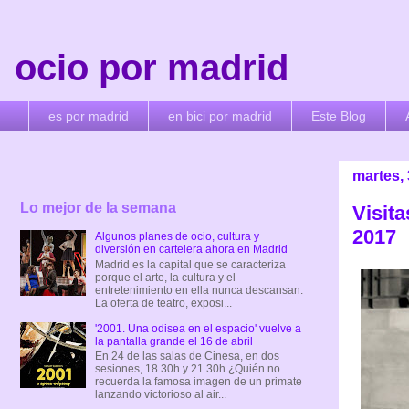
ocio por madrid
es por madrid
en bici por madrid
Este Blog
martes,
Lo mejor de la semana
Visit
2017
Algunos planes de ocio, cultura y
diversión en cartelera ahora en Madrid
Madrid es la capital que se caracteriza
porque el arte, la cultura y el
entretenimiento en ella nunca descansan.
La oferta de teatro, exposi...
'2001. Una odisea en el espacio' vuelve a
la pantalla grande el 16 de abril
En 24 de las salas de Cinesa, en dos
sesiones, 18.30h y 21.30h ¿Quién no
recuerda la famosa imagen de un primate
lanzando victorioso al air...