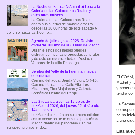
La Noche en Blanco (y Amarillo) llega a la
Galería de las Colecciones Reales y
estos otros museos
La Galería de las Colecciones Reales
abrirá sus puertas de manera gratuita
desde las 20:00 horas de este sábado 6
de junio hasta las 1:00 ho...
Agenda de julio-agosto 2026. Revista
oficial de Turismo de la Ciudad de Madrid
Durante estos dos meses puedes
disfrutar de muchas propuestas culturales
y de ocio en nuestra ciudad. Destaca:
Veranos de la Villa Descarga ...
Sendas del Valle de la Fuenfría, mapa y
descripción
El COAM, a
Camino del agua, Senda Victory, GR-10,
Madrid y l
Camino Puricelli, La Calle Alta, Los
y poner en
Miradores, Pico Majalasna y Calzada
tendrá com
Borbónica Dentro del Parqu...
Las 2 rutas para ver las 15 obras de
La Semana 
LuzMadrid 2026, del jueves 12 al sábado
correspond
14 de marzo
se ha inic
LuzMadrid continúa en su tercera edición
con la vocación de reforzar la posición de
a una ciud
Madrid dentro del panorama cultural
europeo, promoviendo...
Esta nuev