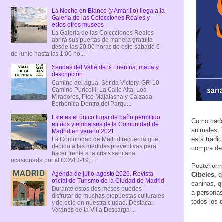
La Noche en Blanco (y Amarillo) llega a la
Galería de las Colecciones Reales y
estos otros museos
La Galería de las Colecciones Reales
abrirá sus puertas de manera gratuita
desde las 20:00 horas de este sábado 6
de junio hasta las 1:00 ho...
Sendas del Valle de la Fuenfría, mapa y
descripción
Camino del agua, Senda Victory, GR-10,
Camino Puricelli, La Calle Alta, Los
Miradores, Pico Majalasna y Calzada
Borbónica Dentro del Parqu...
Este es el único lugar de baño permitido
Como cada 
en ríos y embalses de la Comunidad de
animales.
Madrid en verano 2021
esta tradi
La Comunidad de Madrid recuerda que,
debido a las medidas preventivas para
compra de 
hacer frente a la crisis sanitaria
ocasionada por el COVID-19, ...
Posteriorm
Agenda de julio-agosto 2026. Revista
Cibeles
, 
oficial de Turismo de la Ciudad de Madrid
caninas, q
Durante estos dos meses puedes
a personas
disfrutar de muchas propuestas culturales
todos los 
y de ocio en nuestra ciudad. Destaca:
Veranos de la Villa Descarga ...