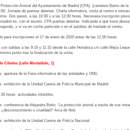
 Protección Animal del Ayuntamiento de Madrid (CPA). (carretera Barrio de la 
:00: Jornada de puertas abiertas. Charla informativa, visita al centro e intera
rros. Dos pases, a las 10:00 y a las 12:00 horas. Necesaria inscripción previ
adrid.es, con el asunto: CPA puertas abiertas. Indicando a qué turno desea a
segundo, y si va en coche particular o en el autobús de traslado el centro.
te para inscripciones el 17 de enero de 2020 antes de las 12.00 horas.
con salidas a las 9:15 y 11:15 desde la calle Hortaleza c/v calle Mejía Lequ
mismo punto tras la finalización de la visita.
de Cibeles (calle Montalbán, 1)
s: apertura de la Feria informativa de las entidades y ONG.
s: exhibición de la Unidad Canina de Policía Municipal de Madrid.
.30 horas: actividades infantiles.
s: conferencia de Alejandra Botto. ‘La protección animal a través de sus mi
 ¿desconocimiento o crueldad?’ Arca de Noé.
s: exhibición de la Unidad Canina de Policía Nacional.