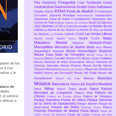
Fotografía
Fitur
Flamenco
Fundación Canal
Frinje
Gastronomía
Gratis
Gastrofestival
Guías
Halloween
IFEMA Feria de Madrid
Hoteles
Humor
IV Centenario
Cervantes
Imprenta Municipal
Instalaciones
Improvisación
Deportivas Canal de Isabel II
Instalaciones Deportivas San
Vicente de Paúl
Jardín El Capricho
Instituto Italiano de Cultura
Jazz
Jóvenes
La Noche de los
LGTB
La Casa Encendida
Libros
La Noche de los Teatros
La Noche en Vivo
La Noche
Libros
Las Ventas
los Museos
LaSede COAM
La Pedriza
Magia
Madrid Fusión
Madrid Activa!
Madrid Arena
Matadero Madrid
Medialab-Prado
Mayores
Mercadillos
Mercados de Madrid
Moda
Museo
Moto
Museo Arqueológico Regional
Arqueológico Nacional
Museo Casa Natal de Cervantes
Museo Casa de la
Museo Cerralbo
Museo ICO
Museo Lázaro Galdiano
Moneda
Museo Nacional de Artes Decorativas
Museo Nacional de
patrón de los
Ciencias Naturales
Museo Picasso
Museo Sorolla
Museo
s a vivir
Thyssen-Bornemisza
Museo de Historia de
Museo de América
ueltas y la
Madrid
Museo del Ferrocarril
Museo del Prado
Museo del
Musicales
Romanticismo
Museos
Museo del Traje
Música
Naturaleza
Navidad
Naves del Español
alacio de
Niños
Opera
Palacio
Nieve
Nuevo Teatro Alcalá
nidades
Municipal de Congresos
Palacio de
Palacio Real
, al servicio
Cibeles
Palacio de Vistalegre
Palacio de Fernán Núñez
Parque Deportivo Puerta de Hierro
Parque Nacional
e ofrecen a
de la Sierra de Guadarrama
Parque Warner
Parque de
Parque del Retiro
Atracciones
Pintura
Patinaje
Pesca
Piscinas
Planetario de Madrid
Plaza Mayor
Plaza de
Portal del Lector
Colón
Portal de Archivos
Puente del Rey