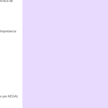
écnica de
 Importancia
ado por AEGAL