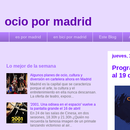
ocio por madrid
es por madrid
en bici por madrid
Este Blog
jueves,
Lo mejor de la semana
Progr
al 19 
Algunos planes de ocio, cultura y
diversión en cartelera ahora en Madrid
Madrid es la capital que se caracteriza
porque el arte, la cultura y el
entretenimiento en ella nunca descansan.
La oferta de teatro, exposi...
'2001. Una odisea en el espacio' vuelve a
la pantalla grande el 16 de abril
En 24 de las salas de Cinesa, en dos
sesiones, 18.30h y 21.30h ¿Quién no
recuerda la famosa imagen de un primate
lanzando victorioso al air...