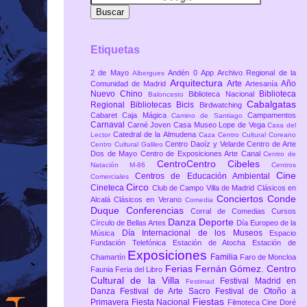
Etiquetas
2 de Mayo
Andén 0
App
Archivo Regional de la
Albergues
Arquitectura
Arte
Año
Comunidad de Madrid
Artesanía
Nuevo Chino
Biblioteca
Biblioteca Nacional
Baloncesto
Cabalgatas
Regional
Bibliotecas
Bicis
Birdwatching
Cabaret
Caja Mágica
Campamentos
Camino de Santiago
Carnaval
Carné Joven
Casa Museo Lope de Vega
Casa del
Catedral de la Almudena
Lector
Caza
Centro Cultural Coreano
Centro Daoíz y Velarde
Centro de Arte
Centro Cultural Galileo
Dos de Mayo
Centro de Exposiciones Arte Canal
Centro de
CentroCentro Cibeles
Natación M-86
Centros
Cine
Centros de Educación Ambiental
Comerciales
Circo
Cineteca
Club de Campo Villa de Madrid
Clásicos en
Conciertos
Conde
Alcalá
Clásicos en Verano
Comedia
Duque
Conferencias
Corral de Comedias
Cursos
Danza
Deporte
Círculo de Bellas Artes
Día Europeo de la
Día Internacional de los Museos
Música
Espacio
Fundación Telefónica
Estación de Atocha
Estación de
Exposiciones
Familia
Chamartín
Faro de Moncloa
Ferias
Fernán Gómez. Centro
Faunia
Feria del Libro
Cultural de la Villa
Festival Madrid en
Festimad
Danza
Festival de Arte Sacro
Festival de Otoño a
Fiestas
Primavera
Fiesta Nacional
Filmoteca Cine Doré