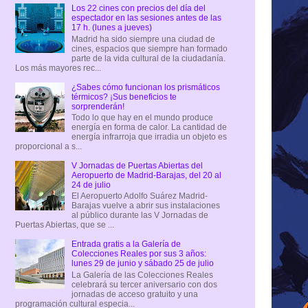
Los 22 cines con precios del día del
espectador en las sesiones antes de las
17 h. (lunes a jueves)
Madrid ha sido siempre una ciudad de
cines, espacios que siempre han formado
parte de la vida cultural de la ciudadanía.
Los más mayores rec...
¿Sabes cómo funcionan los prismáticos
térmicos? ¡Sus beneficios te
sorprenderán!
Todo lo que hay en el mundo produce
energía en forma de calor. La cantidad de
energía infrarroja que irradia un objeto es
proporcional a s...
V Jornadas de Puertas Abiertas del
Aeropuerto de Madrid-Barajas, del 20 al
24 de julio
El Aeropuerto Adolfo Suárez Madrid-
Barajas vuelve a abrir sus instalaciones
al público durante las V Jornadas de
Puertas Abiertas, que se ...
Entrada gratis a la Galería de
Colecciones Reales por sus 3 años:
lunes 29 de junio y sábado 25 de julio
La Galería de las Colecciones Reales
celebrará su tercer aniversario con dos
jornadas de acceso gratuito y una
programación cultural especia...