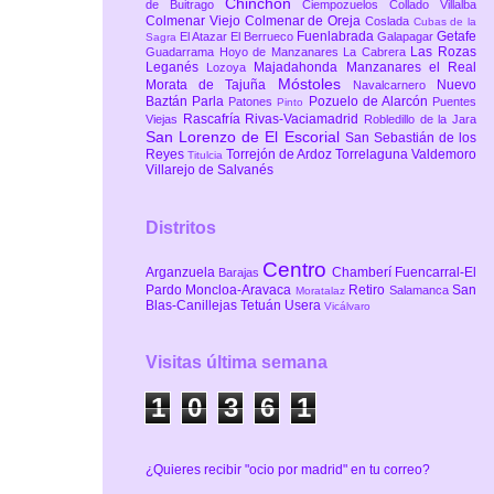
Chinchón
de Buitrago
Ciempozuelos
Collado Villalba
Colmenar Viejo
Colmenar de Oreja
Coslada
Cubas de la
Fuenlabrada
Getafe
El Atazar
El Berrueco
Galapagar
Sagra
Las Rozas
Guadarrama
Hoyo de Manzanares
La Cabrera
Leganés
Majadahonda
Manzanares el Real
Lozoya
Móstoles
Morata de Tajuña
Nuevo
Navalcarnero
Baztán
Parla
Pozuelo de Alarcón
Patones
Puentes
Pinto
Rascafría
Rivas-Vaciamadrid
Viejas
Robledillo de la Jara
San Lorenzo de El Escorial
San Sebastián de los
Reyes
Torrejón de Ardoz
Torrelaguna
Valdemoro
Titulcia
Villarejo de Salvanés
Distritos
Centro
Arganzuela
Chamberí
Fuencarral-El
Barajas
Pardo
Moncloa-Aravaca
Retiro
San
Salamanca
Moratalaz
Blas-Canillejas
Tetuán
Usera
Vicálvaro
Visitas última semana
1
0
3
6
1
¿Quieres recibir "ocio por madrid" en tu correo?