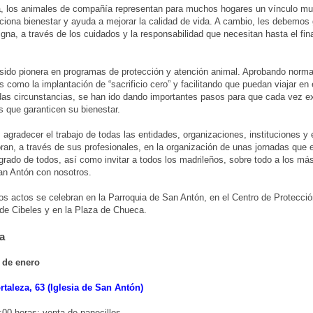
, los animales de compañía representan para muchos hogares un vínculo mu
ciona bienestar y ayuda a mejorar la calidad de vida. A cambio, les debemos 
igna, a través de los cuidados y la responsabilidad que necesitan hasta el fin
sido pionera en programas de protección y atención animal. Aprobando norma
s como la implantación de “sacrificio cero” y facilitando que puedan viajar en 
as circunstancias, se han ido dando importantes pasos para que cada vez e
as que garanticen su bienestar.
, agradecer el trabajo de todas las entidades, organizaciones, instituciones 
ran, a través de sus profesionales, en la organización de unas jornadas que
grado de todos, así como invitar a todos los madrileños, sobre todo a los má
an Antón con nosotros.
tos actos se celebran en la Parroquia de San Antón, en el Centro de Protecci
 de Cibeles y en la Plaza de Chueca.
a
 de enero
rtaleza, 63 (Iglesia de San Antón)
:00 horas: venta de panecillos.