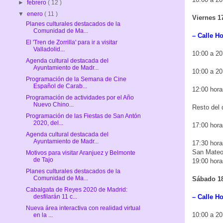
►
febrero
( 12 )
▼
enero
( 11 )
Viernes 1
Planes culturales destacados de la
Comunidad de Ma...
– Calle Ho
El 'Tren de Zorrilla' para ir a visitar
Valladolid...
10:00 a 20
Agenda cultural destacada del
Ayuntamiento de Madr...
10:00 a 20
Programación de la Semana de Cine
Español de Carab...
12:00 hora
Programación de actividades por el Año
Nuevo Chino...
Resto del 
Programación de las Fiestas de San Antón
2020, del...
17:00 hora
Agenda cultural destacada del
Ayuntamiento de Madr...
17:30 hora
San Mateo,
Motivos para visitar Aranjuez y Belmonte
de Tajo
19:00 hor
Planes culturales destacados de la
Comunidad de Ma...
Sábado 18
Cabalgata de Reyes 2020 de Madrid:
– Calle Ho
desfilarán 11 c...
Nueva área interactiva con realidad virtual
10:00 a 20
en la ...