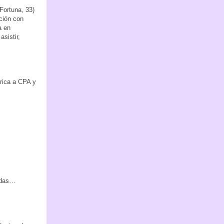
Fortuna, 33)
cción con
a en
sistir,
erica a CPA y
radas…