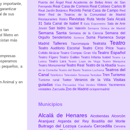
Puerta del Ángel
Real Academia de Bellas Artes de San
y importante,
Real Casa de Correos
Real Coliseo Carlos III
Fernando
garantizar
Recinto Ferial Casa de Campo
Real Jardín Botánico
Red
al de sus
Itiner
Red de Teatros de la Comunidad de Madrid
Revistas
Ruta Verde
Sala Alcalá
Restaurantes
Retiro
31
Sala Canal de Isabel II
Sala de Arte
Sala Expometro
San Isidro
Joven
San Valentín
Semana Gótica de Madrid
s tan
Semana Santa
Semana del
Semana de la Ciencia
el Metro en
Orgullo
Senderismo
Suma Flamenca
Surge
Sorteos
xistan más
Teatro
Talleres
Madrid
Teatralia
Tauromaquia
Teatro Auditorio Escorial
Teatro Circo Price
Teatro
Teatro Español
Cofidis Alcázar
Teatro Compac Gran Vía
y empresas
Teatro Fígaro
Teatro Galileo
Teatro Infanta Isabel
Teatro La
 esperamos
Teatro Lara
Latina
Teatro Lope de Vega
Teatro Marquina
Teatro Real
Teatro de la Abadía
Teatro Monumental
Teatro
s pequeños, a
Teatros del
de la Comedia
Teatro del Barrio
Teatros Luchana
Canal
Turismo
Tren
Teleférico
Televisión
Terrazas
Tertulias
Visitas
Veranos de la Villa
Turismo rural
Twitter
ón Animal y en
guiadas
Vídeos
Yacimientos
Vías Pecuarias
Vías Verdes
Zoo de Madrid
visitables
Zarzuela
ociopormadrid
Municipios
Alcalá de Henares
Alcobendas
Alcorcón
Aranjuez
Arganda del Rey
Boadilla del Monte
Buitrago del Lozoya
Cercedilla
Carabaña
Cervera