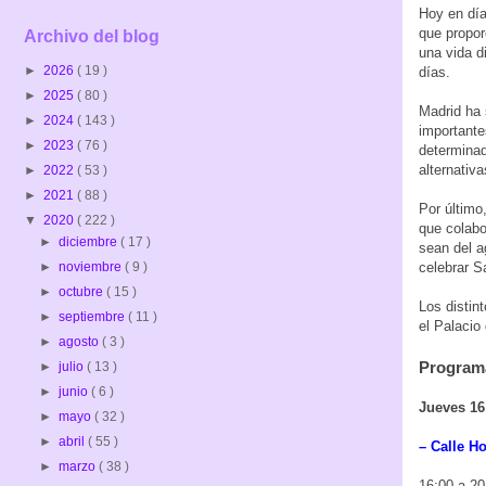
Hoy en día
que propor
Archivo del blog
una vida d
►
2026
( 19 )
días.
►
2025
( 80 )
Madrid ha 
►
2024
( 143 )
importante
►
2023
( 76 )
determinad
alternativ
►
2022
( 53 )
►
2021
( 88 )
Por último
▼
2020
( 222 )
que colabo
►
diciembre
( 17 )
sean del a
celebrar S
►
noviembre
( 9 )
►
octubre
( 15 )
Los distin
►
septiembre
( 11 )
el Palacio
►
agosto
( 3 )
Program
►
julio
( 13 )
►
junio
( 6 )
Jueves 16
►
mayo
( 32 )
►
abril
( 55 )
– Calle Ho
►
marzo
( 38 )
16:00 a 20