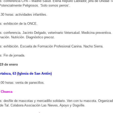
s: conferencia CPA – Madrid Salud. Elena Repullo Labrador, jefa de Unidad T
otencialmente Peligrosos. ‘Solo somos perros’.
.30 horas: actividades infantiles.
s: exhibición de la ONCE.
s: conferencia. Jacinto Delgado, veterinario Vetersalud. Medicina preventiva.
nación. Nutrición. Diagnóstico precoz.
s: exhibición. Escuela de Formación Profesional Canina. Nacho Sierra.
s: Fin de jornada.
19 de enero
rtaleza, 63 (Iglesia de San Antón)
:00 horas: venta de panecillos.
e Chueca
s: desfile de mascotas y mercadillo solidario. Ven con tu mascota. Organiz
 de Tal. Colabora Asociación Las Nieves, Apoyo y Dogville.