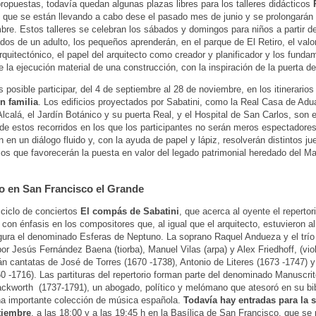
ropuestas, todavía quedan algunas plazas libres para los talleres didácticos
que se están llevando a cabo dese el pasado mes de junio y se prolongarán 
bre. Estos talleres se celebran los sábados y domingos para niños a partir de
s de un adulto, los pequeños aprenderán, en el parque de El Retiro, el valo
rquitectónico, el papel del arquitecto como creador y planificador y los fund
e la ejecución material de una construcción, con la inspiración de la puerta de
 posible participar, del 4 de septiembre al 28 de noviembre, en los itinerarios 
n familia
. Los edificios proyectados por Sabatini, como la Real Casa de Adu
Alcalá, el Jardín Botánico y su puerta Real, y el Hospital de San Carlos, son el
de estos recorridos en los que los participantes no serán meros espectadores
n en un diálogo fluido y, con la ayuda de papel y lápiz, resolverán distintos ju
ios que favorecerán la puesta en valor del legado patrimonial heredado del Ma
o en San Francisco el Grande
 ciclo de conciertos
El compás de Sabatini
, que acerca al oyente el repertor
I con énfasis en los compositores que, al igual que el arquitecto, estuvieron al
figura el denominado Esferas de Neptuno. La soprano Raquel Andueza y el trío
por Jesús Fernández Baena (tiorba), Manuel Vilas (arpa) y Alex Friedhoff, (viol
rán cantatas de José de Torres (1670 -1738), Antonio de Literes (1673 -1747) 
0 -1716). Las partituras del repertorio forman parte del denominado Manuscrit
ckworth (1737-1791), un abogado, político y melómano que atesoró en su bib
a importante colección de música española.
Todavía hay entradas para la 
tiembre
, a las 18:00 y a las 19:45 h en la Basílica de San Francisco, que se