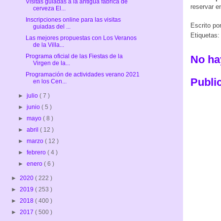
Visitas guiadas a la antigua fábrica de
reservar 
cerveza El...
Inscripciones online para las visitas
Escrito po
guiadas del ...
Etiquetas
Las mejores propuestas con Los Veranos
de la Villa...
Programa oficial de las Fiestas de la
No ha
Virgen de la...
Programación de actividades verano 2021
Publi
en los Cen...
►
julio
( 7 )
►
junio
( 5 )
►
mayo
( 8 )
►
abril
( 12 )
►
marzo
( 12 )
►
febrero
( 4 )
►
enero
( 6 )
►
2020
( 222 )
►
2019
( 253 )
►
2018
( 400 )
►
2017
( 500 )