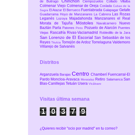
Chinchón
de Buitrago
Ciempozuelos
Collado Villalba
Colmenar Viejo
Colmenar de Oreja
Coslada
Cubas de la
Fuenlabrada
Getafe
El Atazar
El Berrueco
Galapagar
Sagra
Las Rozas
Guadarrama
Hoyo de Manzanares
La Cabrera
Leganés
Majadahonda
Manzanares el Real
Lozoya
Móstoles
Morata de Tajuña
Nuevo
Navalcarnero
Baztán
Parla
Pozuelo de Alarcón
Patones
Puentes
Pinto
Rascafría
Rivas-Vaciamadrid
Viejas
Robledillo de la Jara
San Lorenzo de El Escorial
San Sebastián de los
Reyes
Torrejón de Ardoz
Torrelaguna
Valdemoro
Titulcia
Villarejo de Salvanés
Distritos
Centro
Arganzuela
Chamberí
Fuencarral-El
Barajas
Pardo
Moncloa-Aravaca
Retiro
San
Salamanca
Moratalaz
Blas-Canillejas
Tetuán
Usera
Vicálvaro
Visitas última semana
1
0
3
7
9
¿Quieres recibir "ocio por madrid" en tu correo?