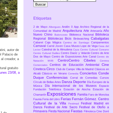
Etiquetas
2 de Mayo
Andén 0
App
Archivo Regional de la
Albergues
Arquitectura
Arte
Año
Comunidad de Madrid
Artesanía
Nuevo Chino
Biblioteca
Biblioteca Nacional
Baloncesto
Cabalgatas
Regional
Bibliotecas
Bicis
Birdwatching
Cabaret
Caja Mágica
Campamentos
Camino de Santiago
Carnaval
Carné Joven
Casa Museo Lope de Vega
Casa del
tini, autor de
Catedral de la Almudena
Lector
Caza
Centro Cultural Coreano
Centro Daoíz y Velarde
Centro de Arte
Centro Cultural Galileo
l Palacio de
Dos de Mayo
Centro de Exposiciones Arte Canal
Centro de
al creador, a
CentroCentro Cibeles
Natación M-86
Centros
Cine
Centros de Educación Ambiental
Comerciales
ural gratuito
Circo
Cineteca
Club de Campo Villa de Madrid
Clásicos en
lunes 23/08, a
Conciertos
Conde
Alcalá
Clásicos en Verano
Comedia
Duque
Conferencias
Corral de Comedias
Cursos
Danza
Deporte
Círculo de Bellas Artes
Día Europeo de la
Día Internacional de los Museos
Música
Espacio
Fundación Telefónica
Estación de Atocha
Estación de
Exposiciones
Familia
Chamartín
Faro de Moncloa
Ferias
Fernán Gómez. Centro
Faunia
Feria del Libro
Cultural de la Villa
Festival Madrid en
Festimad
Danza
Festival de Arte Sacro
Festival de Otoño a
Fiestas
Primavera
Fiesta Nacional
Filmoteca Cine Doré
 1 de