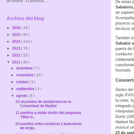
de Madrid . El proyecto,...
De estas p
Sabatinis,
de septiem
Acompañado
Archivo del blog
proyecto a
►
2026
( 19 )
técnicos d
►
2025
( 80 )
También es
►
2024
( 143 )
Sabatini e
puerta de 
►
2023
( 76 )
conductor 
►
2022
( 53 )
colaborará
▼
2021
( 88 )
cuestionar
►
diciembre
( 7 )
Ilustrado.
►
noviembre
( 10 )
Conciert
►
octubre
( 5 )
►
septiembre
( 4 )
Dentro del
siglo XVII
▼
agosto
( 8 )
la corte, 
22 recorridos de senderismo en la
integrado 
Comunidad de Madrid
interpreta
11 pueblos a visitar dentro del programa
Durón (166
'Villas d...
Herbert Ma
Encuentros entre escritores y traductores
musical un
de lengu...
23 de sep