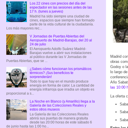
Los 22 cines con precios del día del
espectador en las sesiones antes de las
17 h. (lunes a jueves)
Madrid ha sido siempre una ciudad de
cines, espacios que siempre han formado
parte de la vida cultural de la ciudadanía.
Los más mayores rec...
V Jornadas de Puertas Abiertas del
Aeropuerto de Madrid-Barajas, del 20 al
24 de julio
El Aeropuerto Adolfo Suárez Madrid-
Barajas vuelve a abrir sus instalaciones
Madrid con
al público durante las V Jornadas de
Puertas Abiertas, que se ...
obras como
Godoy o la
¿Sabes cómo funcionan los prismáticos
lo largo de
térmicos? ¡Sus beneficios te
conferenci
sorprenderán!
Todo lo que hay en el mundo produce
Año Sabati
energía en forma de calor. La cantidad de
las 10:00 
energía infrarroja que irradia un objeto es
proporcional a s...
La oferta 
La Noche en Blanco (y Amarillo) llega a la
Saba
Galería de las Colecciones Reales y
estos otros museos
Sabat
La Galería de las Colecciones Reales
abrirá sus puertas de manera gratuita
Sabat
desde las 20:00 horas de este sábado 6
de junio hasta las 1:00 ho...
Entre las 