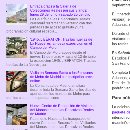
septiembre
Entrada gratis a la Galería de
Colecciones Reales por sus 3 años:
El itinerari
lunes 29 de junio y sábado 25 de julio
visitará),
La Galería de las Colecciones Reales
celebrará su tercer aniversario con dos
Aduanas, e
jornadas de acceso gratuito y una
programación cultural especia...
Durante el
visitarse 
'1945. LIBÉRATION. Tras las huellas de
La Nueve' es la nueva exposición en el
las tardes
Campo del Moro
El Campo del Moro acoge desde el
En
Sabatin
jueves 12 de marzo y hasta el 12 de junio
Estudios P
la exposición 1945. LIBÉRATION. Tras las
San Franci
huellas de La Nueve , qu...
Completa l
Visita en Semana Santa a los 5 museos
de Metro de Madrid con incripción previa
Aduanas, a
online
Real del J
La Comunidad de Madrid ampliará
podrán ver
durante toda la Semana Santa los días de
apertura de los museos de Metro para
Para públ
que los ciudadanos puedan cono...
Nuevo Centro de Recepción de Visitantes
La celebra
del Monasterio de las Descalzas Reales
paquete de
de Madrid
interactivo
Patrimonio Nacional ha inaugurado el
madrileño 
nuevo Centro de Recepción de Visitantes
del Monasterio de las Descalzas Reales