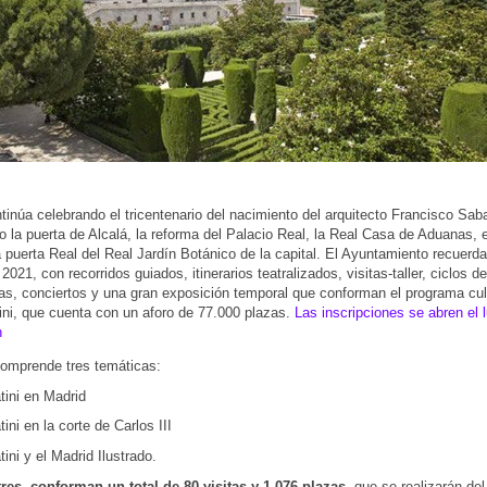
tinúa celebrando el tricentenario del nacimiento del arquitecto Francisco Saba
 la puerta de Alcalá, la reforma del Palacio Real, la Real Casa de Aduanas, e
 puerta Real del Real Jardín Botánico de la capital. El Ayuntamiento recuerda 
 2021, con recorridos guiados, itinerarios teatralizados, visitas-taller, ciclos de
as, conciertos y una gran exposición temporal que conforman el programa cult
ni, que cuenta con un aforo de 77.000 plazas.
Las inscripciones se abren el 
h
comprende tres temáticas:
tini en Madrid
ini en la corte de Carlos III
ini y el Madrid Ilustrado.
tres, conforman un total de 80 visitas y 1.076 plazas,
que se realizarán del