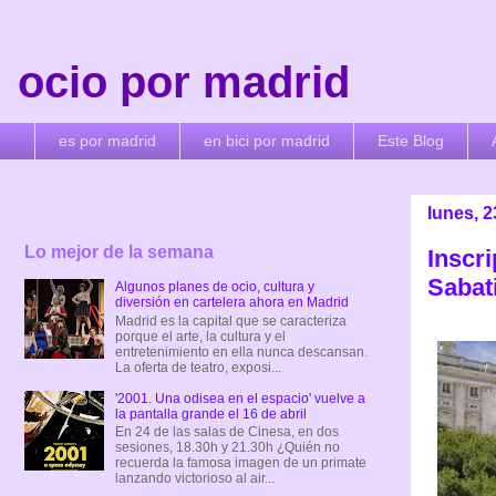
ocio por madrid
es por madrid
en bici por madrid
Este Blog
lunes, 
Lo mejor de la semana
Inscri
Sabati
Algunos planes de ocio, cultura y
diversión en cartelera ahora en Madrid
Madrid es la capital que se caracteriza
porque el arte, la cultura y el
entretenimiento en ella nunca descansan.
La oferta de teatro, exposi...
'2001. Una odisea en el espacio' vuelve a
la pantalla grande el 16 de abril
En 24 de las salas de Cinesa, en dos
sesiones, 18.30h y 21.30h ¿Quién no
recuerda la famosa imagen de un primate
lanzando victorioso al air...