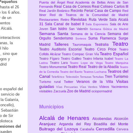
Pequeños
Puerta del Ángel
Real Academia de Bellas Artes de San
Real Casa de Correos
Real Coliseo Carlos III
hasta el 26
Fernando
Recinto Ferial Casa de Campo
Real Jardín Botánico
Red
 los 6 años.
Itiner
Red de Teatros de la Comunidad de Madrid
r de un
Revistas
Ruta Verde
Sala Alcalá
Restaurantes
Retiro
amentos
31
Sala Canal de Isabel II
Sala de Arte
Sala Expometro
 Alcalá.
San Isidro
Joven
San Valentín
Semana Gótica de Madrid
Semana Santa
Semana del
Semana de la Ciencia
interactivos
Orgullo
Senderismo
Suma Flamenca
Surge
Sorteos
anas, la
Teatro
Talleres
Madrid
Teatralia
Tauromaquia
 hilo
Teatro Auditorio Escorial
Teatro Circo Price
Teatro
, sino que
Teatro Español
Cofidis Alcázar
Teatro Compac Gran Vía
egos y
Teatro Fígaro
Teatro Galileo
Teatro Infanta Isabel
Teatro La
Teatro Lara
Latina
Teatro Lope de Vega
Teatro Marquina
drid
Teatro Real
Teatro de la Abadía
Teatro Monumental
Teatro
Teatros del
de la Comedia
Teatro del Barrio
Teatros Luchana
Canal
Turismo
Tren
Teleférico
Televisión
Terrazas
Tertulias
Visitas
Veranos de la Villa
Turismo rural
Twitter
guiadas
Vídeos
Yacimientos
Vías Pecuarias
Vías Verdes
io español del
Zoo de Madrid
visitables
Zarzuela
ociopormadrid
 servicio de
 la Galanía,
oncello),
Municipios
y Sebastián
o de Sir
Alcalá de Henares
Alcobendas
Alcorcón
lioteca
Aranjuez
Arganda del Rey
Boadilla del Monte
sesiones del
Buitrago del Lozoya
Cercedilla
Carabaña
Cervera
 pueden