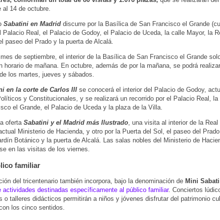
 al 14 de octubre.
o
Sabatini en Madrid
discurre por la Basílica de San Francisco el Grande (cu
 el Palacio Real, el Palacio de Godoy, el Palacio de Uceda, la calle Mayor, la 
l paseo del Prado y la puerta de Alcalá.
 mes de septiembre, el interior de la Basílica de San Francisco el Grande sol
en horario de mañana. En octubre, además de por la mañana, se podrá realizar 
 de los martes, jueves y sábados.
i en la corte de Carlos III
se conocerá el interior del Palacio de Godoy, act
olíticos y Constitucionales, y se realizará un recorrido por el Palacio Real, la
sco el Grande, el Palacio de Uceda y la plaza de la Villa.
a oferta
Sabatini y el Madrid más Ilustrado
, una visita al interior de la Rea
ctual Ministerio de Hacienda, y otro por la Puerta del Sol, el paseo del Prado,
ardín Botánico y la puerta de Alcalá. Las salas nobles del Ministerio de Hacie
se en las visitas de los viernes.
ico familiar
ción del tricentenario también incorpora, bajo la denominación de
Mini Sabati
 actividades destinadas específicamente al público familiar
. Conciertos lúdico
s o talleres didácticos permitirán a niños y jóvenes disfrutar del patrimonio cul
con los cinco sentidos.