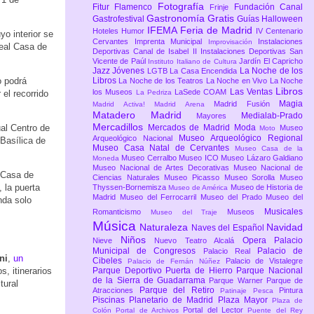
Fotografía
Fitur
Flamenco
Fundación Canal
Frinje
Gastronomía
Gratis
Gastrofestival
Guías
Halloween
IFEMA Feria de Madrid
Hoteles
Humor
IV Centenario
yo interior se
Cervantes
Imprenta Municipal
Instalaciones
Improvisación
Real Casa de
Deportivas Canal de Isabel II
Instalaciones Deportivas San
Vicente de Paúl
Jardín El Capricho
Instituto Italiano de Cultura
Jazz
Jóvenes
La Noche de los
LGTB
La Casa Encendida
o podrá
Libros
La Noche de los Teatros
La Noche en Vivo
La Noche
Libros
Las Ventas
los Museos
LaSede COAM
el recorrido
La Pedriza
Magia
Madrid Fusión
Madrid Activa!
Madrid Arena
Matadero Madrid
Medialab-Prado
Mayores
Mercadillos
ual Centro de
Mercados de Madrid
Moda
Museo
Moto
Museo Arqueológico Regional
Arqueológico Nacional
 Basílica de
Museo Casa Natal de Cervantes
Museo Casa de la
Museo Cerralbo
Museo ICO
Museo Lázaro Galdiano
Moneda
Museo Nacional de Artes Decorativas
Museo Nacional de
l Casa de
Ciencias Naturales
Museo Picasso
Museo Sorolla
Museo
 la puerta
Thyssen-Bornemisza
Museo de Historia de
Museo de América
Madrid
Museo del Ferrocarril
Museo del Prado
Museo del
nda solo
Musicales
Romanticismo
Museos
Museo del Traje
Música
Naturaleza
Navidad
Naves del Español
Niños
Opera
Palacio
Nieve
Nuevo Teatro Alcalá
Municipal de Congresos
Palacio de
Palacio Real
ni
,
un
Cibeles
Palacio de Vistalegre
Palacio de Fernán Núñez
s, itinerarios
Parque Deportivo Puerta de Hierro
Parque Nacional
de la Sierra de Guadarrama
Parque Warner
Parque de
tural
Parque del Retiro
Atracciones
Pintura
Patinaje
Pesca
Piscinas
Planetario de Madrid
Plaza Mayor
Plaza de
Portal del Lector
Colón
Portal de Archivos
Puente del Rey