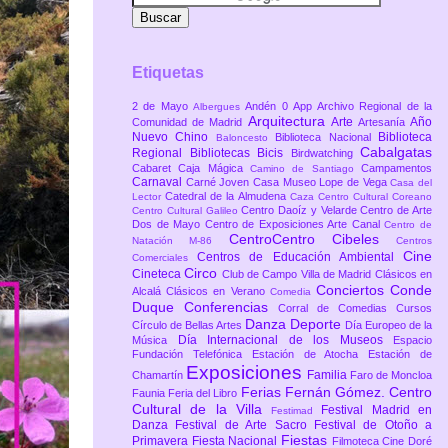
Etiquetas
2 de Mayo
Andén 0
App
Archivo Regional de la
Albergues
Arquitectura
Arte
Año
Comunidad de Madrid
Artesanía
Nuevo Chino
Biblioteca
Biblioteca Nacional
Baloncesto
Cabalgatas
Regional
Bibliotecas
Bicis
Birdwatching
Cabaret
Caja Mágica
Campamentos
Camino de Santiago
Carnaval
Carné Joven
Casa Museo Lope de Vega
Casa del
Catedral de la Almudena
Lector
Caza
Centro Cultural Coreano
Centro Daoíz y Velarde
Centro de Arte
Centro Cultural Galileo
Dos de Mayo
Centro de Exposiciones Arte Canal
Centro de
CentroCentro Cibeles
Natación M-86
Centros
Cine
Centros de Educación Ambiental
Comerciales
Circo
Cineteca
Club de Campo Villa de Madrid
Clásicos en
Conciertos
Conde
Alcalá
Clásicos en Verano
Comedia
Duque
Conferencias
Corral de Comedias
Cursos
Danza
Deporte
Círculo de Bellas Artes
Día Europeo de la
Día Internacional de los Museos
Música
Espacio
Fundación Telefónica
Estación de Atocha
Estación de
Exposiciones
Familia
Chamartín
Faro de Moncloa
Ferias
Fernán Gómez. Centro
Faunia
Feria del Libro
Cultural de la Villa
Festival Madrid en
Festimad
Danza
Festival de Arte Sacro
Festival de Otoño a
Fiestas
Primavera
Fiesta Nacional
Filmoteca Cine Doré