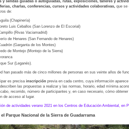
s y sendas guiadas o autoguiadas, rutas, exposiciones, talleres y activi
ferias, charlas, conferencias, cursos y actividades colaborativas,
que se 
tros de:
Águila (Chapinería)
oreto Luis Ceballos (San Lorenzo de El Escorial)
Campillo (Rivas Vaciamadrid)
erío de Henares (San Fernando de Henares)
Cuadrón (Garganta de los Montes)
edo de Montejo (Montejo de la Sierra)
voranca
que Sur (Leganés).
ed han pasado más de cinco millones de personas en sus veinte años de fun
cipar es precisa
inscripción
previa en cada centro, cuya información aparec
 describen las propuestas a realizar y las normas, horario, edad mínima acon
a cabo, recorrido, número de participantes y, en caso necesario, cómo obtener 
ón de acceso al lugar.
ón de actividades verano 2021 en los Centros de Educación Ambiental, en 
 el Parque Nacional de la Sierra de Guadarrama