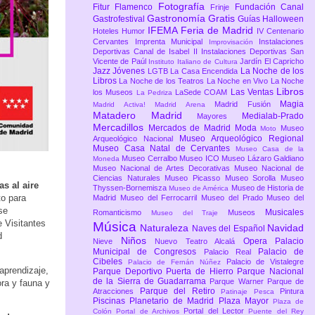
Fotografía
Fitur
Flamenco
Fundación Canal
Frinje
Gastronomía
Gratis
Gastrofestival
Guías
Halloween
IFEMA Feria de Madrid
Hoteles
Humor
IV Centenario
Cervantes
Imprenta Municipal
Instalaciones
Improvisación
Deportivas Canal de Isabel II
Instalaciones Deportivas San
Vicente de Paúl
Jardín El Capricho
Instituto Italiano de Cultura
Jazz
Jóvenes
La Noche de los
LGTB
La Casa Encendida
Libros
La Noche de los Teatros
La Noche en Vivo
La Noche
Libros
Las Ventas
los Museos
LaSede COAM
La Pedriza
Magia
Madrid Fusión
Madrid Activa!
Madrid Arena
Matadero Madrid
Medialab-Prado
Mayores
Mercadillos
Mercados de Madrid
Moda
Museo
Moto
Museo Arqueológico Regional
Arqueológico Nacional
Museo Casa Natal de Cervantes
Museo Casa de la
Museo Cerralbo
Museo ICO
Museo Lázaro Galdiano
Moneda
Museo Nacional de Artes Decorativas
Museo Nacional de
Ciencias Naturales
Museo Picasso
Museo Sorolla
Museo
s al aire
Thyssen-Bornemisza
Museo de Historia de
Museo de América
to para
Madrid
Museo del Ferrocarril
Museo del Prado
Museo del
se
Musicales
Romanticismo
Museos
Museo del Traje
 Visitantes
Música
Naturaleza
Navidad
Naves del Español
d
Niños
Opera
Palacio
Nieve
Nuevo Teatro Alcalá
Municipal de Congresos
Palacio de
Palacio Real
Cibeles
Palacio de Vistalegre
Palacio de Fernán Núñez
aprendizaje,
Parque Deportivo Puerta de Hierro
Parque Nacional
de la Sierra de Guadarrama
Parque Warner
Parque de
ora y fauna y
Parque del Retiro
Atracciones
Pintura
Patinaje
Pesca
Piscinas
Planetario de Madrid
Plaza Mayor
Plaza de
Portal del Lector
Colón
Portal de Archivos
Puente del Rey