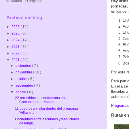
Hay visita
de Madrid . El proyecto,...
jornadas, 
en los cen
Archivo del blog
El 
Arb
►
2026
( 19 )
El 
►
2025
( 80 )
Cas
►
2024
( 143 )
El 
►
2023
( 76 )
Hay
►
2022
( 53 )
Pol
▼
2021
( 88 )
Bos
►
diciembre
( 7 )
Por esta r
►
noviembre
( 10 )
►
octubre
( 5 )
Para parti
►
septiembre
( 4 )
En ella se
llevarlas 
▼
agosto
( 8 )
autorizaci
22 recorridos de senderismo en la
Comunidad de Madrid
Programaci
11 pueblos a visitar dentro del programa
'Villas d...
Rutas en
Encuentros entre escritores y traductores
de lengu...