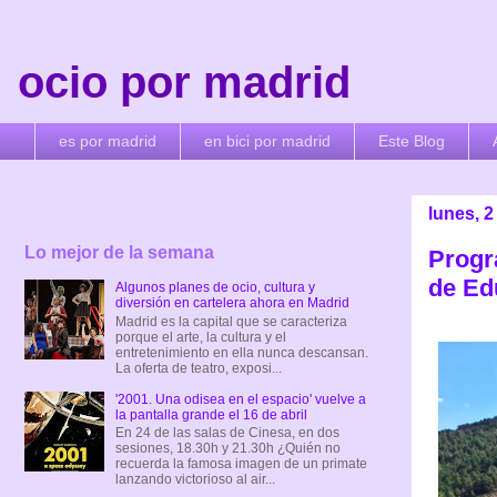
ocio por madrid
es por madrid
en bici por madrid
Este Blog
lunes, 
Lo mejor de la semana
Progr
de Ed
Algunos planes de ocio, cultura y
diversión en cartelera ahora en Madrid
Madrid es la capital que se caracteriza
porque el arte, la cultura y el
entretenimiento en ella nunca descansan.
La oferta de teatro, exposi...
'2001. Una odisea en el espacio' vuelve a
la pantalla grande el 16 de abril
En 24 de las salas de Cinesa, en dos
sesiones, 18.30h y 21.30h ¿Quién no
recuerda la famosa imagen de un primate
lanzando victorioso al air...