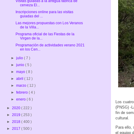
Visitas guiadas a la antigua fábrica de
cerveza El...
Inscripciones online para las visitas
guiadas del ...
Las mejores propuestas con Los Veranos
de la Villa...
Programa oficial de las Fiestas de la
Virgen de la...
Programación de actividades verano 2021
en los Cen...
►
julio
( 7 )
►
junio
( 5 )
►
mayo
( 8 )
►
abril
( 12 )
►
marzo
( 12 )
►
febrero
( 4 )
►
enero
( 6 )
Los cuatro
(PNSG) -La
►
2020
( 222 )
fin de sem
►
2019
( 253 )
cultural.
►
2018
( 400 )
Para ello,
►
2017
( 500 )
el equipo 