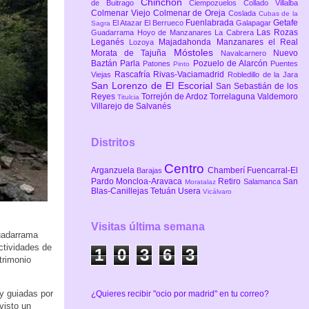
Chinchón
de Buitrago
Ciempozuelos
Collado Villalba
Colmenar Viejo
Colmenar de Oreja
Coslada
Cubas de la
Fuenlabrada
Getafe
El Atazar
El Berrueco
Galapagar
Sagra
Las Rozas
Guadarrama
Hoyo de Manzanares
La Cabrera
Leganés
Majadahonda
Manzanares el Real
Lozoya
Móstoles
Morata de Tajuña
Nuevo
Navalcarnero
Baztán
Parla
Pozuelo de Alarcón
Patones
Puentes
Pinto
Rascafría
Rivas-Vaciamadrid
Viejas
Robledillo de la Jara
San Lorenzo de El Escorial
San Sebastián de los
Reyes
Torrejón de Ardoz
Torrelaguna
Valdemoro
Titulcia
Villarejo de Salvanés
Distritos
Centro
Arganzuela
Chamberí
Fuencarral-El
Barajas
Pardo
Moncloa-Aravaca
Retiro
San
Salamanca
Moratalaz
Blas-Canillejas
Tetuán
Usera
Vicálvaro
Visitas última semana
Guadarrama
ctividades de
1
0
3
6
3
trimonio
 y guiadas por
¿Quieres recibir "ocio por madrid" en tu correo?
visto un