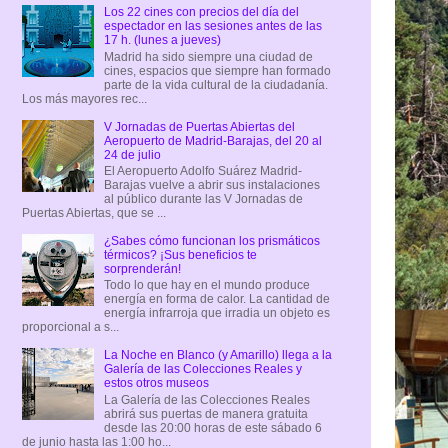
Los 22 cines con precios del día del
espectador en las sesiones antes de las
17 h. (lunes a jueves)
Madrid ha sido siempre una ciudad de
cines, espacios que siempre han formado
parte de la vida cultural de la ciudadanía.
Los más mayores rec...
V Jornadas de Puertas Abiertas del
Aeropuerto de Madrid-Barajas, del 20 al
24 de julio
El Aeropuerto Adolfo Suárez Madrid-
Barajas vuelve a abrir sus instalaciones
al público durante las V Jornadas de
Puertas Abiertas, que se ...
¿Sabes cómo funcionan los prismáticos
térmicos? ¡Sus beneficios te
sorprenderán!
Todo lo que hay en el mundo produce
energía en forma de calor. La cantidad de
energía infrarroja que irradia un objeto es
proporcional a s...
La Noche en Blanco (y Amarillo) llega a la
Galería de las Colecciones Reales y
estos otros museos
La Galería de las Colecciones Reales
abrirá sus puertas de manera gratuita
desde las 20:00 horas de este sábado 6
de junio hasta las 1:00 ho...