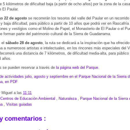
e 5 kilómetros de dificultad baja (a partir de ocho años) por la zona de la cas
e El Paular.
o 22 de agosto
se recorrerán los tesoros del valle del Paular en un recorrido
 y baja dificultad, para público a partir de 10 años que podrá ver en Rascafría
ones y vestigios como el Molino de Papel, el Monasterio de El Paular o el Pu
e forman parte del patrimonio cultural de la Sierra de Guadarrama.
, el
sábado 28 de agosto
, la ruta se dedicará a la inspiración que ha ofrecido
 a numerosos artistas e intelectuales, en los rincones más especiales del V
Recorrerá una distancia de 7 kilómetros, de dificultad media-alta, para público
4 años.
s se pueden reservar a través de
la página web del Parque
.
e actividades julio, agosto y septiembre en el Parque Nacional de la Sierra 
a, en PDF
r
Miguel
a las
11:11
:
Centros de Educación Ambiental
,
Naturaleza
,
Parque Nacional de la Sierra 
ma
,
Visitas guiadas
y comentarios :