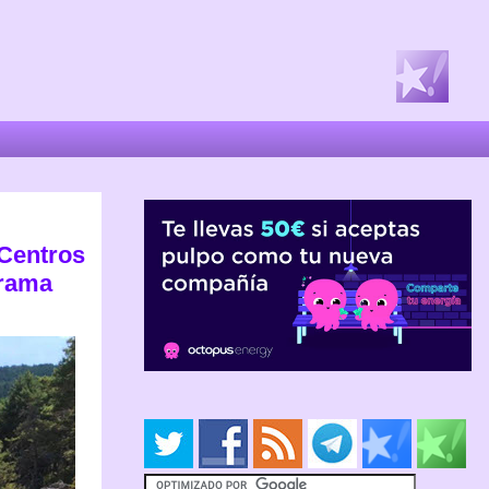
 Centros
rrama