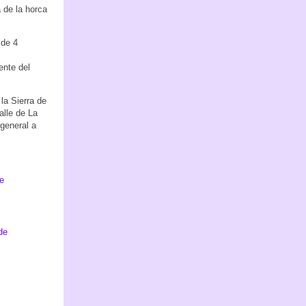
a de la horca
 de 4
ente del
 la Sierra de
alle de La
 general a
de
de