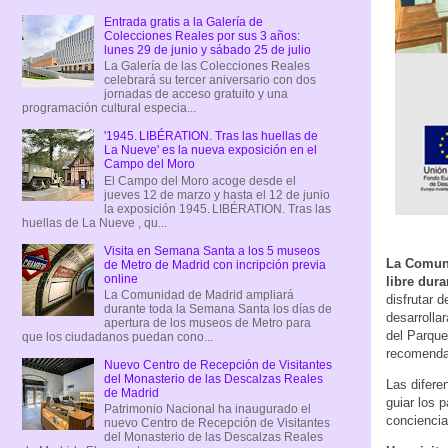
Entrada gratis a la Galería de
Colecciones Reales por sus 3 años:
lunes 29 de junio y sábado 25 de julio
La Galería de las Colecciones Reales
celebrará su tercer aniversario con dos
jornadas de acceso gratuito y una
programación cultural especia...
'1945. LIBÉRATION. Tras las huellas de
La Nueve' es la nueva exposición en el
Campo del Moro
El Campo del Moro acoge desde el
jueves 12 de marzo y hasta el 12 de junio
la exposición 1945. LIBÉRATION. Tras las
huellas de La Nueve , qu...
Visita en Semana Santa a los 5 museos
La Comuni
de Metro de Madrid con incripción previa
online
libre dur
La Comunidad de Madrid ampliará
disfrutar 
durante toda la Semana Santa los días de
desarrolla
apertura de los museos de Metro para
del Parque
que los ciudadanos puedan cono...
recomendad
Nuevo Centro de Recepción de Visitantes
del Monasterio de las Descalzas Reales
Las difere
de Madrid
guiar los 
Patrimonio Nacional ha inaugurado el
conciencia
nuevo Centro de Recepción de Visitantes
del Monasterio de las Descalzas Reales