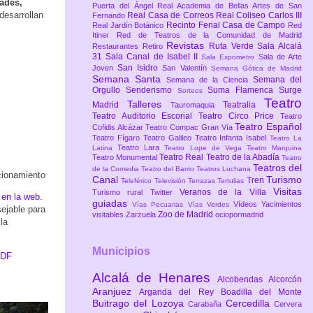
dades,
Puerta del Ángel
Real Academia de Bellas Artes de San
desarrollan
Real Casa de Correos
Real Coliseo Carlos III
Fernando
Recinto Ferial Casa de Campo
Real Jardín Botánico
Red
Itiner
Red de Teatros de la Comunidad de Madrid
Revistas
Ruta Verde
Sala Alcalá
Restaurantes
Retiro
31
Sala Canal de Isabel II
Sala de Arte
Sala Expometro
San Isidro
Joven
San Valentín
Semana Gótica de Madrid
Semana Santa
Semana del
Semana de la Ciencia
Orgullo
Senderismo
Suma Flamenca
Surge
Sorteos
Teatro
Talleres
Madrid
Teatralia
Tauromaquia
Teatro Auditorio Escorial
Teatro Circo Price
Teatro
Teatro Español
Cofidis Alcázar
Teatro Compac Gran Vía
Teatro Fígaro
Teatro Galileo
Teatro Infanta Isabel
Teatro La
Teatro Lara
Latina
Teatro Lope de Vega
Teatro Marquina
Teatro Real
Teatro de la Abadía
Teatro Monumental
Teatro
Teatros del
de la Comedia
Teatro del Barrio
Teatros Luchana
cionamiento
Canal
Turismo
Tren
Teleférico
Televisión
Terrazas
Tertulias
Visitas
Veranos de la Villa
Turismo rural
Twitter
e
en la web
.
guiadas
Vídeos
Yacimientos
Vías Pecuarias
Vías Verdes
sejable para
Zoo de Madrid
visitables
Zarzuela
ociopormadrid
la
Municipios
PDF
Alcalá de Henares
Alcobendas
Alcorcón
Aranjuez
Arganda del Rey
Boadilla del Monte
Buitrago del Lozoya
Cercedilla
Carabaña
Cervera