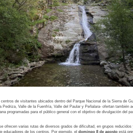
 centros de visitantes ubicados dentro del Parque Nacional de la Sierra de 
 Pedriza, Valle de la Fuenfría, Valle del Paular y Peñalara- ofertan también a
ana programadas para el público general con el objetivo de divulgación del pa
 se ofrecen varias rutas de diversos grados de dificultad, en grupos reducidos
de educadores de los centros. Por ejemplo, el
domingo 8 de agosto
está pre