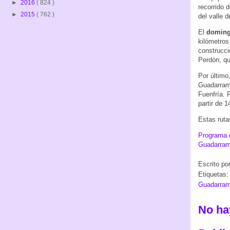
►
2016
( 824 )
recorrido d
►
2015
( 762 )
del valle d
El
doming
kilómetros
construcci
Perdón, qu
Por último
Guadarrama
Fuenfría. 
partir de 1
Estas ruta
Programa d
Guadarram
Escrito po
Etiquetas
Guadarra
No ha