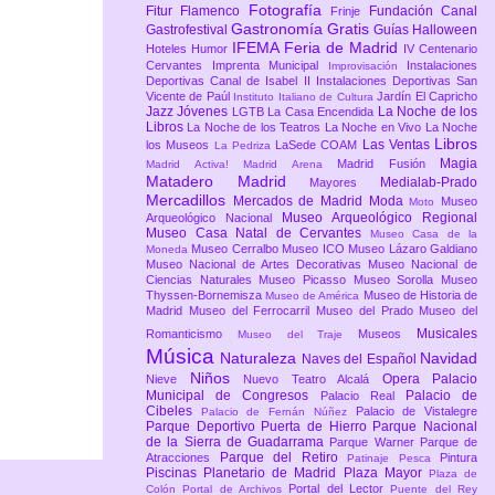
Fotografía
Fitur
Flamenco
Fundación Canal
Frinje
Gastronomía
Gratis
Gastrofestival
Guías
Halloween
IFEMA Feria de Madrid
Hoteles
Humor
IV Centenario
Cervantes
Imprenta Municipal
Instalaciones
Improvisación
Deportivas Canal de Isabel II
Instalaciones Deportivas San
Vicente de Paúl
Jardín El Capricho
Instituto Italiano de Cultura
Jazz
Jóvenes
La Noche de los
LGTB
La Casa Encendida
Libros
La Noche de los Teatros
La Noche en Vivo
La Noche
Libros
Las Ventas
los Museos
LaSede COAM
La Pedriza
Magia
Madrid Fusión
Madrid Activa!
Madrid Arena
Matadero Madrid
Medialab-Prado
Mayores
Mercadillos
Mercados de Madrid
Moda
Museo
Moto
Museo Arqueológico Regional
Arqueológico Nacional
Museo Casa Natal de Cervantes
Museo Casa de la
Museo Cerralbo
Museo ICO
Museo Lázaro Galdiano
Moneda
Museo Nacional de Artes Decorativas
Museo Nacional de
Ciencias Naturales
Museo Picasso
Museo Sorolla
Museo
Thyssen-Bornemisza
Museo de Historia de
Museo de América
Madrid
Museo del Ferrocarril
Museo del Prado
Museo del
Musicales
Romanticismo
Museos
Museo del Traje
Música
Naturaleza
Navidad
Naves del Español
Niños
Opera
Palacio
Nieve
Nuevo Teatro Alcalá
Municipal de Congresos
Palacio de
Palacio Real
Cibeles
Palacio de Vistalegre
Palacio de Fernán Núñez
Parque Deportivo Puerta de Hierro
Parque Nacional
de la Sierra de Guadarrama
Parque Warner
Parque de
Parque del Retiro
Atracciones
Pintura
Patinaje
Pesca
Piscinas
Planetario de Madrid
Plaza Mayor
Plaza de
Portal del Lector
Colón
Portal de Archivos
Puente del Rey