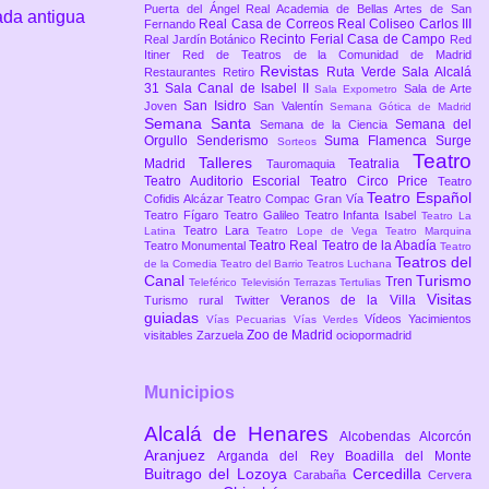
Puerta del Ángel
Real Academia de Bellas Artes de San
ada antigua
Real Casa de Correos
Real Coliseo Carlos III
Fernando
Recinto Ferial Casa de Campo
Real Jardín Botánico
Red
Itiner
Red de Teatros de la Comunidad de Madrid
Revistas
Ruta Verde
Sala Alcalá
Restaurantes
Retiro
31
Sala Canal de Isabel II
Sala de Arte
Sala Expometro
San Isidro
Joven
San Valentín
Semana Gótica de Madrid
Semana Santa
Semana del
Semana de la Ciencia
Orgullo
Senderismo
Suma Flamenca
Surge
Sorteos
Teatro
Talleres
Madrid
Teatralia
Tauromaquia
Teatro Auditorio Escorial
Teatro Circo Price
Teatro
Teatro Español
Cofidis Alcázar
Teatro Compac Gran Vía
Teatro Fígaro
Teatro Galileo
Teatro Infanta Isabel
Teatro La
Teatro Lara
Latina
Teatro Lope de Vega
Teatro Marquina
Teatro Real
Teatro de la Abadía
Teatro Monumental
Teatro
Teatros del
de la Comedia
Teatro del Barrio
Teatros Luchana
Canal
Turismo
Tren
Teleférico
Televisión
Terrazas
Tertulias
Visitas
Veranos de la Villa
Turismo rural
Twitter
guiadas
Vídeos
Yacimientos
Vías Pecuarias
Vías Verdes
Zoo de Madrid
visitables
Zarzuela
ociopormadrid
Municipios
Alcalá de Henares
Alcobendas
Alcorcón
Aranjuez
Arganda del Rey
Boadilla del Monte
Buitrago del Lozoya
Cercedilla
Carabaña
Cervera