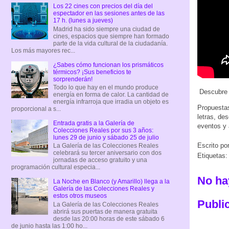
Los 22 cines con precios del día del
espectador en las sesiones antes de las
17 h. (lunes a jueves)
Madrid ha sido siempre una ciudad de
cines, espacios que siempre han formado
parte de la vida cultural de la ciudadanía.
Los más mayores rec...
¿Sabes cómo funcionan los prismáticos
térmicos? ¡Sus beneficios te
sorprenderán!
Todo lo que hay en el mundo produce
Descubre l
energía en forma de calor. La cantidad de
energía infrarroja que irradia un objeto es
Propuestas
proporcional a s...
letras, de
Entrada gratis a la Galería de
eventos y 
Colecciones Reales por sus 3 años:
lunes 29 de junio y sábado 25 de julio
Escrito po
La Galería de las Colecciones Reales
celebrará su tercer aniversario con dos
Etiquetas
jornadas de acceso gratuito y una
programación cultural especia...
No ha
La Noche en Blanco (y Amarillo) llega a la
Galería de las Colecciones Reales y
estos otros museos
Publi
La Galería de las Colecciones Reales
abrirá sus puertas de manera gratuita
desde las 20:00 horas de este sábado 6
de junio hasta las 1:00 ho...