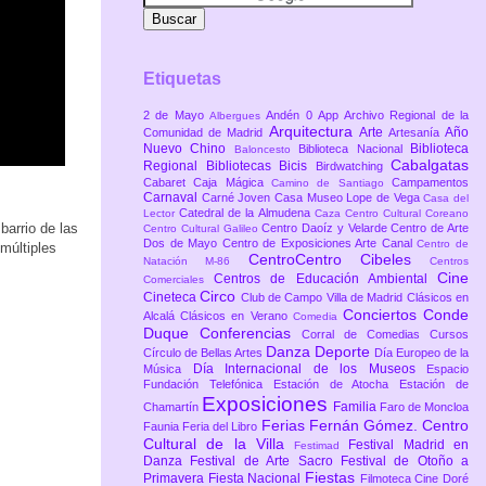
Etiquetas
2 de Mayo
Andén 0
App
Archivo Regional de la
Albergues
Arquitectura
Arte
Año
Comunidad de Madrid
Artesanía
Nuevo Chino
Biblioteca
Biblioteca Nacional
Baloncesto
Cabalgatas
Regional
Bibliotecas
Bicis
Birdwatching
Cabaret
Caja Mágica
Campamentos
Camino de Santiago
Carnaval
Carné Joven
Casa Museo Lope de Vega
Casa del
Catedral de la Almudena
Lector
Caza
Centro Cultural Coreano
barrio de las
Centro Daoíz y Velarde
Centro de Arte
Centro Cultural Galileo
Dos de Mayo
Centro de Exposiciones Arte Canal
Centro de
 múltiples
CentroCentro Cibeles
Natación M-86
Centros
Cine
Centros de Educación Ambiental
Comerciales
Circo
Cineteca
Club de Campo Villa de Madrid
Clásicos en
Conciertos
Conde
Alcalá
Clásicos en Verano
Comedia
Duque
Conferencias
Corral de Comedias
Cursos
Danza
Deporte
Círculo de Bellas Artes
Día Europeo de la
Día Internacional de los Museos
Música
Espacio
Fundación Telefónica
Estación de Atocha
Estación de
Exposiciones
Familia
Chamartín
Faro de Moncloa
Ferias
Fernán Gómez. Centro
Faunia
Feria del Libro
Cultural de la Villa
Festival Madrid en
Festimad
Danza
Festival de Arte Sacro
Festival de Otoño a
Fiestas
Primavera
Fiesta Nacional
Filmoteca Cine Doré