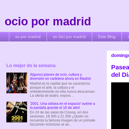
ocio por madrid
es por madrid
en bici por madrid
Este Blog
domingo,
Lo mejor de la semana
Pasea
del Di
Algunos planes de ocio, cultura y
diversión en cartelera ahora en Madrid
Madrid es la capital que se caracteriza
porque el arte, la cultura y el
entretenimiento en ella nunca descansan.
La oferta de teatro, exposi...
'2001. Una odisea en el espacio' vuelve a
la pantalla grande el 16 de abril
En 24 de las salas de Cinesa, en dos
sesiones, 18.30h y 21.30h ¿Quién no
recuerda la famosa imagen de un primate
lanzando victorioso al air...