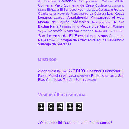
Chinchón
de Buitrago
Ciempozuelos
Collado Villalba
Colmenar Viejo
Colmenar de Oreja
Coslada
Cubas de la
Fuenlabrada
Getafe
El Atazar
El Berrueco
Galapagar
Sagra
Las Rozas
Guadarrama
Hoyo de Manzanares
La Cabrera
Leganés
Majadahonda
Manzanares el Real
Lozoya
Móstoles
Morata de Tajuña
Nuevo
Navalcarnero
Baztán
Parla
Pozuelo de Alarcón
Patones
Puentes
Pinto
Rascafría
Rivas-Vaciamadrid
Viejas
Robledillo de la Jara
San Lorenzo de El Escorial
San Sebastián de los
Reyes
Torrejón de Ardoz
Torrelaguna
Valdemoro
Titulcia
Villarejo de Salvanés
Distritos
Centro
Arganzuela
Chamberí
Fuencarral-El
Barajas
Pardo
Moncloa-Aravaca
Retiro
San
Salamanca
Moratalaz
Blas-Canillejas
Tetuán
Usera
Vicálvaro
Visitas última semana
1
0
4
1
2
¿Quieres recibir "ocio por madrid" en tu correo?