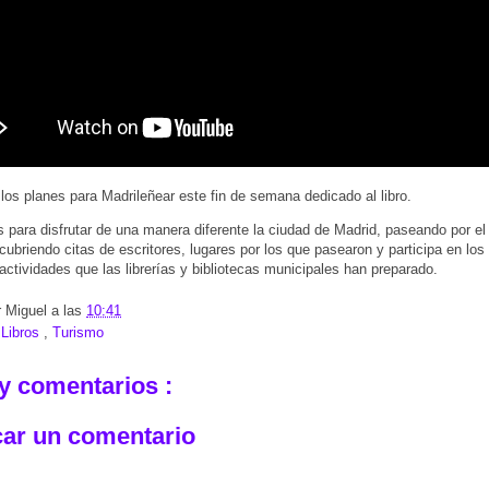
os planes para Madrileñear este fin de semana dedicado al libro.
 para disfrutar de una manera diferente la ciudad de Madrid, paseando por el 
scubriendo citas de escritores, lugares por los que pasearon y participa en los
actividades que las librerías y bibliotecas municipales han preparado.
r
Miguel
a las
10:41
:
Libros
,
Turismo
y comentarios :
car un comentario