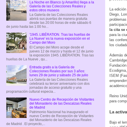
La Noche en Blanco (y Amarillo) llega a la
Galería de las Colecciones Reales y
La edición
estos otros museos
Diego, Lon
La Galería de las Colecciones Reales
abrirá sus puertas de manera gratuita
problemas 
desde las 20:00 horas de este sábado 6
participac
de junio hasta las 1:00 ho...
la cita se
'1945. LIBÉRATION. Tras las huellas de
para la ci
La Nueve' es la nueva exposición en el
las confer
Campo del Moro
los ciudad
El Campo del Moro acoge desde el
jueves 12 de marzo y hasta el 12 de junio
Además del
la exposición 1945. LIBÉRATION. Tras las
huellas de La Nueve , qu...
Cambridge 
Fundación 
Entrada gratis a la Galería de
Ecodigma, 
Colecciones Reales por sus 3 años:
lunes 29 de junio y sábado 25 de julio
ISEM (Fash
La Galería de las Colecciones Reales
emprendimi
celebrará su tercer aniversario con dos
académico
jornadas de acceso gratuito y una
programación cultural especia...
Reino Unid
Nuevo Centro de Recepción de Visitantes
para compa
del Monasterio de las Descalzas Reales
de Madrid
La activ
Patrimonio Nacional ha inaugurado el
nuevo Centro de Recepción de Visitantes
del Monasterio de las Descalzas Reales
Bajo el le
de Madrid . El proyecto,...