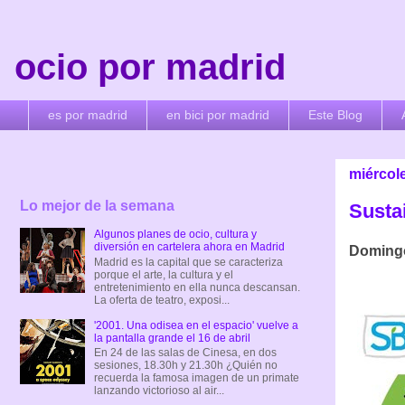
ocio por madrid
es por madrid
en bici por madrid
Este Blog
miércol
Lo mejor de la semana
Susta
Algunos planes de ocio, cultura y
diversión en cartelera ahora en Madrid
Domingo
Madrid es la capital que se caracteriza
porque el arte, la cultura y el
entretenimiento en ella nunca descansan.
La oferta de teatro, exposi...
'2001. Una odisea en el espacio' vuelve a
la pantalla grande el 16 de abril
En 24 de las salas de Cinesa, en dos
sesiones, 18.30h y 21.30h ¿Quién no
recuerda la famosa imagen de un primate
lanzando victorioso al air...