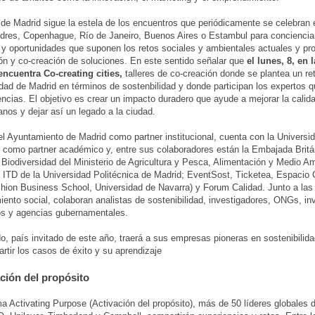
 de Madrid sigue la estela de los encuentros que periódicamente se celebran
dres, Copenhague, Río de Janeiro, Buenos Aires o Estambul para concienciar
y oportunidades que suponen los retos sociales y ambientales actuales y pr
ión y co-creación de soluciones. En este sentido señalar que
el lunes, 8, en
 encuentra Co-creating cities,
talleres de co-creación donde se plantea un ret
udad de Madrid en términos de sostenbilidad y donde participan los expertos 
encias. El objetivo es crear un impacto duradero que ayude a mejorar la calid
anos y dejar así un legado a la ciudad.
 Ayuntamiento de Madrid como partner institucional, cuenta con la Universi
como partner académico y, entre sus colaboradores están la Embajada Britán
Biodiversidad del Ministerio de Agricultura y Pesca, Alimentación y Medio A
ITD de la Universidad Politécnica de Madrid; EventSost, Ticketea, Espacio 
ion Business School, Universidad de Navarra) y Forum Calidad. Junto a la
ento social, colaboran analistas de sostenibilidad, investigadores, ONGs, in
s y agencias gubernamentales.
o, país invitado de este año, traerá a sus empresas pioneras en sostenibilid
rtir los casos de éxito y su aprendizaje
ación del propósito
ma Activating Purpose (Activación del propósito), más de 50 líderes globales