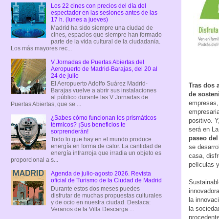
Los 22 cines con precios del día del
espectador en las sesiones antes de las
17 h. (lunes a jueves)
Madrid ha sido siempre una ciudad de
cines, espacios que siempre han formado
parte de la vida cultural de la ciudadanía.
Los más mayores rec...
V Jornadas de Puertas Abiertas del
Aeropuerto de Madrid-Barajas, del 20 al
24 de julio
El Aeropuerto Adolfo Suárez Madrid-
Tras dos 
Barajas vuelve a abrir sus instalaciones
de sosten
al público durante las V Jornadas de
empresas, 
Puertas Abiertas, que se ...
empresaria
¿Sabes cómo funcionan los prismáticos
positivo. 
térmicos? ¡Sus beneficios te
será en L
sorprenderán!
paseo del
Todo lo que hay en el mundo produce
energía en forma de calor. La cantidad de
se desarro
energía infrarroja que irradia un objeto es
casa, disf
proporcional a s...
películas y
Agenda de julio-agosto 2026. Revista
oficial de Turismo de la Ciudad de Madrid
Sustainabl
Durante estos dos meses puedes
innovadora
disfrutar de muchas propuestas culturales
la innovac
y de ocio en nuestra ciudad. Destaca:
la socieda
Veranos de la Villa Descarga ...
procedente