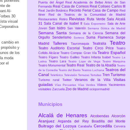
los ponentes
Puerta del Ángel
Real Academia de Bellas Artes de San
nte de
Real Casa de Correos
Real Coliseo Carlos III
Fernando
Recinto Ferial Casa de Campo
ani Al-
Real Jardín Botánico
Red
Itiner
Red de Teatros de la Comunidad de Madrid
 Forbes 30
Revistas
Ruta Verde
Sala Alcalá
Restaurantes
Retiro
ista visual
31
Sala Canal de Isabel II
Sala de Arte
Sala Expometro
Corporativa
San Isidro
Joven
San Valentín
Semana Gótica de Madrid
Semana Santa
Semana del
Semana de la Ciencia
Orgullo
Senderismo
Suma Flamenca
Surge
Sorteos
Teatro
el cambio en
Talleres
Madrid
Teatralia
Tauromaquia
 propósito y
Teatro Auditorio Escorial
Teatro Circo Price
Teatro
Teatro Español
gunos de los
Cofidis Alcázar
Teatro Compac Gran Vía
Teatro Fígaro
Teatro Galileo
Teatro Infanta Isabel
 la moda
Teatro La
Teatro Lara
Latina
Teatro Lope de Vega
Teatro Marquina
por el
Teatro Real
Teatro de la Abadía
Teatro Monumental
Teatro
Teatros del
de la Comedia
Teatro del Barrio
Teatros Luchana
Canal
Turismo
Tren
Teleférico
Televisión
Terrazas
Tertulias
Visitas
Veranos de la Villa
Turismo rural
Twitter
guiadas
Vídeos
Yacimientos
Vías Pecuarias
Vías Verdes
Zoo de Madrid
visitables
Zarzuela
ociopormadrid
Municipios
Alcalá de Henares
Alcobendas
Alcorcón
Aranjuez
Arganda del Rey
Boadilla del Monte
Buitrago del Lozoya
Cercedilla
Carabaña
Cervera