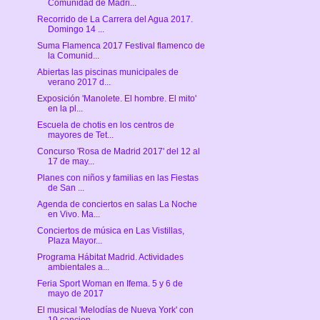
Comunidad de Madri...
Recorrido de La Carrera del Agua 2017.
Domingo 14 ...
Suma Flamenca 2017 Festival flamenco de
la Comunid...
Abiertas las piscinas municipales de
verano 2017 d...
Exposición 'Manolete. El hombre. El mito'
en la pl...
Escuela de chotis en los centros de
mayores de Tet...
Concurso 'Rosa de Madrid 2017' del 12 al
17 de may...
Planes con niños y familias en las Fiestas
de San ...
Agenda de conciertos en salas La Noche
en Vivo. Ma...
Conciertos de música en Las Vistillas,
Plaza Mayor...
Programa Hábitat Madrid. Actividades
ambientales a...
Feria Sport Woman en Ifema. 5 y 6 de
mayo de 2017
El musical 'Melodías de Nueva York' con
19 cancion...