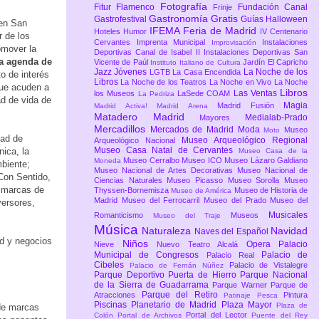
Fotografía
Fitur
Flamenco
Fundación Canal
Frinje
Gastronomía
Gratis
Gastrofestival
Guías
Halloween
 en San
IFEMA Feria de Madrid
Hoteles
Humor
IV Centenario
 de los
Cervantes
Imprenta Municipal
Instalaciones
Improvisación
omover la
Deportivas Canal de Isabel II
Instalaciones Deportivas San
 la agenda de
Vicente de Paúl
Jardín El Capricho
Instituto Italiano de Cultura
Jazz
Jóvenes
La Noche de los
LGTB
La Casa Encendida
o de interés
Libros
La Noche de los Teatros
La Noche en Vivo
La Noche
que acuden a
Libros
Las Ventas
los Museos
LaSede COAM
La Pedriza
ad de vida de
Magia
Madrid Fusión
Madrid Activa!
Madrid Arena
Matadero Madrid
Medialab-Prado
Mayores
Mercadillos
Mercados de Madrid
Moda
Museo
Moto
dad de
Museo Arqueológico Regional
Arqueológico Nacional
Museo Casa Natal de Cervantes
ica, la
Museo Casa de la
Museo Cerralbo
Museo ICO
Museo Lázaro Galdiano
Moneda
mbiente;
Museo Nacional de Artes Decorativas
Museo Nacional de
Con Sentido,
Ciencias Naturales
Museo Picasso
Museo Sorolla
Museo
s marcas de
Thyssen-Bornemisza
Museo de Historia de
Museo de América
Madrid
Museo del Ferrocarril
Museo del Prado
Museo del
versores,
Musicales
Romanticismo
Museos
Museo del Traje
Música
Naturaleza
Navidad
Naves del Español
ad y negocios
Niños
Opera
Palacio
Nieve
Nuevo Teatro Alcalá
Municipal de Congresos
Palacio de
Palacio Real
Cibeles
Palacio de Vistalegre
Palacio de Fernán Núñez
Parque Deportivo Puerta de Hierro
Parque Nacional
de la Sierra de Guadarrama
Parque Warner
Parque de
Parque del Retiro
Atracciones
Pintura
Patinaje
Pesca
Piscinas
Planetario de Madrid
Plaza Mayor
Plaza de
 de marcas
Portal del Lector
Colón
Portal de Archivos
Puente del Rey