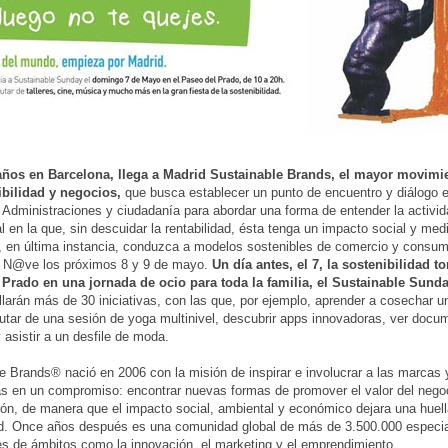
años en Barcelona, llega a Madrid Sustainable Brands, el mayor movimi
ibilidad y negocios,
que busca establecer un punto de encuentro y diálogo e
Administraciones y ciudadanía para abordar una forma de entender la activid
l en la que, sin descuidar la rentabilidad, ésta tenga un impacto social y me
Y, en última instancia, conduzca a modelos sostenibles de comercio y consum
a N@ve los próximos 8 y 9 de mayo.
Un día antes, el 7, la sostenibilidad t
 Prado en una jornada de ocio para toda la familia, el Sustainable Sund
llarán más de 30 iniciativas, con las que, por ejemplo, aprender a cosechar u
rutar de una sesión de yoga multinivel, descubrir apps innovadoras, ver docu
 asistir a un desfile de moda.
e Brands® nació en 2006 con la misión de inspirar e involucrar a las marcas
s en un compromiso: encontrar nuevas formas de promover el valor del nego
ión, de manera que el impacto social, ambiental y económico dejara una huell
d. Once años después es una comunidad global de más de 3.500.000 especia
s de ámbitos como la innovación, el marketing y el emprendimiento.