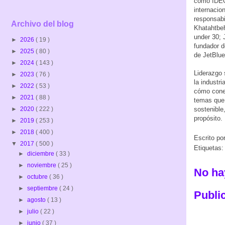
como IDEO,
internacio
responsabi
Archivo del blog
Khatahtbeh
under 30; 
►
2026
( 19 )
fundador d
►
2025
( 80 )
de JetBlue 
►
2024
( 143 )
Liderazgo 
►
2023
( 76 )
la industri
►
2022
( 53 )
cómo conec
►
2021
( 88 )
temas que 
►
2020
( 222 )
sostenible
propósito.
►
2019
( 253 )
►
2018
( 400 )
Escrito po
▼
2017
( 500 )
Etiquetas
►
diciembre
( 33 )
►
noviembre
( 25 )
No ha
►
octubre
( 36 )
►
septiembre
( 24 )
Publi
►
agosto
( 13 )
►
julio
( 22 )
►
junio
( 37 )