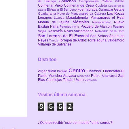
Chinchón
de Buitrago
Ciempozuelos
Collado Villalba
Colmenar Viejo
Colmenar de Oreja
Coslada
Cubas de la
Fuenlabrada
Getafe
El Atazar
El Berrueco
Galapagar
Sagra
Las Rozas
Guadarrama
Hoyo de Manzanares
La Cabrera
Leganés
Majadahonda
Manzanares el Real
Lozoya
Móstoles
Morata de Tajuña
Nuevo
Navalcarnero
Baztán
Parla
Pozuelo de Alarcón
Patones
Puentes
Pinto
Rascafría
Rivas-Vaciamadrid
Viejas
Robledillo de la Jara
San Lorenzo de El Escorial
San Sebastián de los
Reyes
Torrejón de Ardoz
Torrelaguna
Valdemoro
Titulcia
Villarejo de Salvanés
Distritos
Centro
Arganzuela
Chamberí
Fuencarral-El
Barajas
Pardo
Moncloa-Aravaca
Retiro
San
Salamanca
Moratalaz
Blas-Canillejas
Tetuán
Usera
Vicálvaro
Visitas última semana
9
5
5
2
¿Quieres recibir "ocio por madrid" en tu correo?