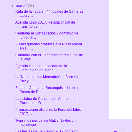
▼
mayo
( 60 )
Ruta de la Tapa en 44 locales de San Blas,
tapa y ...
Agenda junio 2017. Revista oficial de
Turismo de l...
‘Teatralia al Sol’ sábados y domingo de
junio: tal...
Visitas guiadas gratuitas a la Plaza Mayor
en su I...
Colabora con el 'Laberinto de residuos' de
la Plaz...
Agenda cultural destacada de la
Comunidad de Madri...
La 'Noche de los Mercados' en Barceló, La
Paz y La...
Feria de Artesanía Reconquistarte en el
Paseo de R...
La estatua de Concepción Arenal en el
Parque del O...
Programación oficial de la Feria del Libro
2017, c...
‘Iván y los perros’ de Hattie Naylor, un
monólogo ...
Las fiestas de San Isidro 2017 contaron