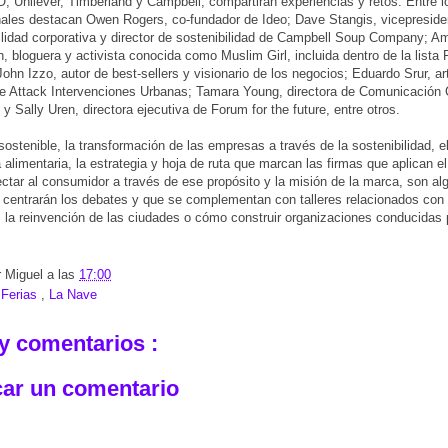
 Unilever, Timberland y Campbell, compartirán experiencias y retos. Entre 
nales destacan Owen Rogers, co-fundador de Ideo; Dave Stangis, vicepreside
lidad corporativa y director de sostenibilidad de Campbell Soup Company; Am
, bloguera y activista conocida como Muslim Girl, incluida dentro de la lista
John Izzo, autor de best-sellers y visionario de los negocios; Eduardo Srur, art
e Attack Intervenciones Urbanas; Tamara Young, directora de Comunicación 
y Sally Uren, directora ejecutiva de Forum for the future, entre otros.
sostenible, la transformación de las empresas a través de la sostenibilidad, 
a alimentaria, la estrategia y hoja de ruta que marcan las firmas que aplican el
tar al consumidor a través de ese propósito y la misión de la marca, son al
centrarán los debates y que se complementan con talleres relacionados con
, la reinvención de las ciudades o cómo construir organizaciones conducidas 
r
Miguel
a las
17:00
:
Ferias
,
La Nave
y comentarios :
car un comentario