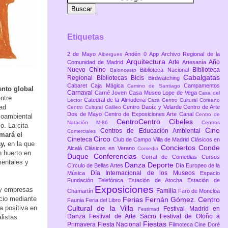
Etiquetas
2 de Mayo
Andén 0
App
Archivo Regional de la
Albergues
Arquitectura
Arte
Año
Comunidad de Madrid
Artesanía
Nuevo Chino
Biblioteca
Biblioteca Nacional
Baloncesto
Cabalgatas
Regional
Bibliotecas
Bicis
Birdwatching
Cabaret
Caja Mágica
Campamentos
Camino de Santiago
ento global
Carnaval
Carné Joven
Casa Museo Lope de Vega
Casa del
ntre
Catedral de la Almudena
Lector
Caza
Centro Cultural Coreano
ad
Centro Daoíz y Velarde
Centro de Arte
Centro Cultural Galileo
Dos de Mayo
Centro de Exposiciones Arte Canal
Centro de
dioambiental
CentroCentro Cibeles
Natación M-86
Centros
o. La cita
Cine
Centros de Educación Ambiental
Comerciales
omará el
Circo
Cineteca
Club de Campo Villa de Madrid
Clásicos en
ay,
en la que
Conciertos
Conde
Alcalá
Clásicos en Verano
Comedia
n huerto en
Duque
Conferencias
Corral de Comedias
Cursos
mentales y
Danza
Deporte
Círculo de Bellas Artes
Día Europeo de la
Día Internacional de los Museos
Música
Espacio
Fundación Telefónica
Estación de Atocha
Estación de
Exposiciones
 y empresas
Familia
Chamartín
Faro de Moncloa
cio mediante
Ferias
Fernán Gómez. Centro
Faunia
Feria del Libro
a positiva en
Cultural de la Villa
Festival Madrid en
Festimad
Danza
Festival de Arte Sacro
Festival de Otoño a
listas
Fiestas
Primavera
Fiesta Nacional
Filmoteca Cine Doré