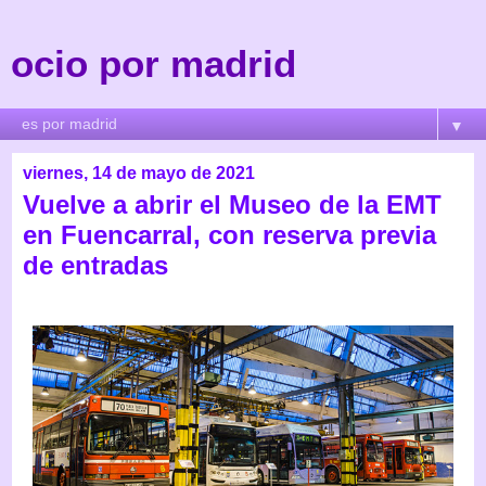
ocio por madrid
▼
viernes, 14 de mayo de 2021
Vuelve a abrir el Museo de la EMT
en Fuencarral, con reserva previa
de entradas