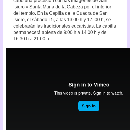
cabo una procesión con las imágenes de San
Isidro y Santa María de la Cabeza por el interior
del templo. En la Capilla de la Cuadra de San
Isidro, el sábado 15, a las 13:00 h y 17: 00 h, se
celebrarán las tradicionales eucaristías. La capilla
permanecerá abierta de 9:00 h a 14:00 h y de
16:30 h a 21:00 h.