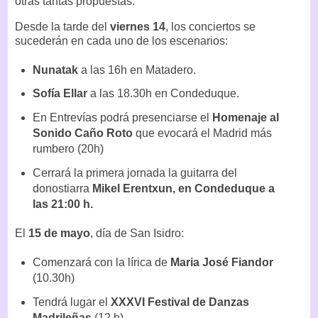
otras tantas propuestas.
Desde la tarde del
viernes 14
, los conciertos se
sucederán en cada uno de los escenarios:
Nunatak
a las 16h en Matadero.
Sofía Ellar
a las 18.30h en Condeduque.
En Entrevías podrá presenciarse el
Homenaje al
Sonido Caño Roto
que evocará el Madrid más
rumbero (20h)
Cerrará la primera jornada la guitarra del
donostiarra
Mikel Erentxun, en Condeduque a
las 21:00 h.
El
15 de mayo
, día de San Isidro:
Comenzará con la lírica de
Maria José Fiandor
(10.30h)
Tendrá lugar el
XXXVI Festival de Danzas
Madrileñas
(12 h)