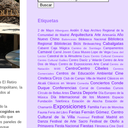
Etiquetas
2 de Mayo
Andén 0
App
Archivo Regional de la
Albergues
Arquitectura
Arte
Año
Comunidad de Madrid
Artesanía
Nuevo Chino
Biblioteca
Biblioteca Nacional
Baloncesto
Cabalgatas
Regional
Bibliotecas
Bicis
Birdwatching
Cabaret
Caja Mágica
Campamentos
Camino de Santiago
Carnaval
Carné Joven
Casa Museo Lope de Vega
Casa del
Catedral de la Almudena
Lector
Caza
Centro Cultural Coreano
Centro Daoíz y Velarde
Centro de Arte
Centro Cultural Galileo
Dos de Mayo
Centro de Exposiciones Arte Canal
Centro de
CentroCentro Cibeles
Natación M-86
Centros
Cine
Centros de Educación Ambiental
Comerciales
Circo
Cineteca
Club de Campo Villa de Madrid
Clásicos en
 El Retiro
Conciertos
Conde
Alcalá
Clásicos en Verano
Comedia
ropolitano, la
Duque
Conferencias
Corral de Comedias
Cursos
ados al
Danza
Deporte
Círculo de Bellas Artes
Día Europeo de la
Día Internacional de los Museos
Música
Espacio
Fundación Telefónica
Estación de Atocha
Estación de
Exposiciones
do la
Familia
Chamartín
Faro de Moncloa
ecogidos en
Ferias
Fernán Gómez. Centro
Faunia
Feria del Libro
illo que
Cultural de la Villa
Festival Madrid en
Festimad
Danza
Festival de Arte Sacro
Festival de Otoño a
os paneles de
Fiestas
Primavera
Fiesta Nacional
Filmoteca Cine Doré
Bosque