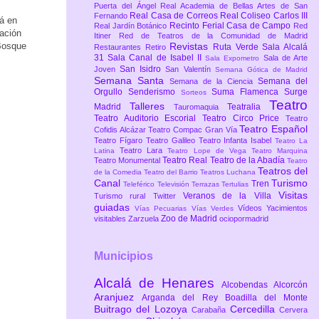
Puerta del Ángel
Real Academia de Bellas Artes de San
Real Casa de Correos
Real Coliseo Carlos III
Fernando
rá en
Recinto Ferial Casa de Campo
Real Jardín Botánico
Red
nación
Itiner
Red de Teatros de la Comunidad de Madrid
 Bosque
Revistas
Ruta Verde
Sala Alcalá
Restaurantes
Retiro
31
Sala Canal de Isabel II
Sala de Arte
Sala Expometro
San Isidro
Joven
San Valentín
Semana Gótica de Madrid
Semana Santa
Semana del
Semana de la Ciencia
Orgullo
Senderismo
Suma Flamenca
Surge
Sorteos
Teatro
Talleres
Madrid
Teatralia
Tauromaquia
Teatro Auditorio Escorial
Teatro Circo Price
Teatro
Teatro Español
Cofidis Alcázar
Teatro Compac Gran Vía
Teatro Fígaro
Teatro Galileo
Teatro Infanta Isabel
Teatro La
Teatro Lara
Latina
Teatro Lope de Vega
Teatro Marquina
Teatro Real
Teatro de la Abadía
Teatro Monumental
Teatro
Teatros del
de la Comedia
Teatro del Barrio
Teatros Luchana
Canal
Turismo
Tren
Teleférico
Televisión
Terrazas
Tertulias
Visitas
Veranos de la Villa
Turismo rural
Twitter
guiadas
Vídeos
Yacimientos
Vías Pecuarias
Vías Verdes
Zoo de Madrid
visitables
Zarzuela
ociopormadrid
Municipios
Alcalá de Henares
Alcobendas
Alcorcón
Aranjuez
Arganda del Rey
Boadilla del Monte
Buitrago del Lozoya
Cercedilla
Carabaña
Cervera