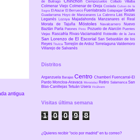
Chinchón
de Buitrago
Ciempozuelos
Collado Villalba
Colmenar Viejo
Colmenar de Oreja
Coslada
Cubas de la
Fuenlabrada
Getafe
El Atazar
El Berrueco
Galapagar
Sagra
Las Rozas
Guadarrama
Hoyo de Manzanares
La Cabrera
Leganés
Majadahonda
Manzanares el Real
Lozoya
Móstoles
Morata de Tajuña
Nuevo
Navalcarnero
Baztán
Parla
Pozuelo de Alarcón
Patones
Puentes
Pinto
Rascafría
Rivas-Vaciamadrid
Viejas
Robledillo de la Jara
San Lorenzo de El Escorial
San Sebastián de los
Reyes
Torrejón de Ardoz
Torrelaguna
Valdemoro
Titulcia
Villarejo de Salvanés
Distritos
Centro
Arganzuela
Chamberí
Fuencarral-El
Barajas
Pardo
Moncloa-Aravaca
Retiro
San
Salamanca
Moratalaz
Blas-Canillejas
Tetuán
Usera
Vicálvaro
ada antigua
Visitas última semana
1
0
0
9
8
¿Quieres recibir "ocio por madrid" en tu correo?