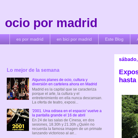
ocio por madrid
es por madrid
en bici por madrid
Este Blog
sábado,
Lo mejor de la semana
Expos
hasta 
Algunos planes de ocio, cultura y
diversión en cartelera ahora en Madrid
Madrid es la capital que se caracteriza
porque el arte, la cultura y el
entretenimiento en ella nunca descansan.
La oferta de teatro, exposi...
'2001. Una odisea en el espacio' vuelve a
la pantalla grande el 16 de abril
En 24 de las salas de Cinesa, en dos
sesiones, 18.30h y 21.30h ¿Quién no
recuerda la famosa imagen de un primate
lanzando victorioso al air...