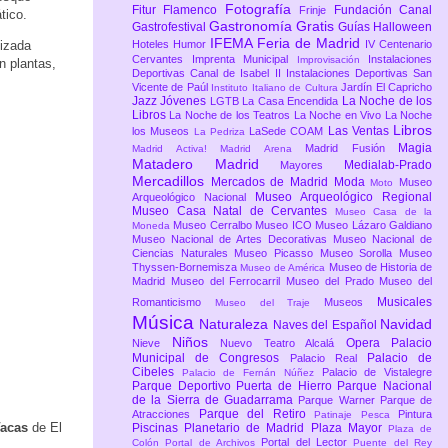
Fotografía
Fitur
Flamenco
Fundación Canal
Frinje
tico.
Gastronomía
Gratis
Gastrofestival
Guías
Halloween
IFEMA Feria de Madrid
lizada
Hoteles
Humor
IV Centenario
Cervantes
Imprenta Municipal
Instalaciones
Improvisación
n plantas,
Deportivas Canal de Isabel II
Instalaciones Deportivas San
Vicente de Paúl
Jardín El Capricho
Instituto Italiano de Cultura
Jazz
Jóvenes
La Noche de los
LGTB
La Casa Encendida
Libros
La Noche de los Teatros
La Noche en Vivo
La Noche
Libros
Las Ventas
los Museos
LaSede COAM
La Pedriza
Magia
Madrid Fusión
Madrid Activa!
Madrid Arena
Matadero Madrid
Medialab-Prado
Mayores
Mercadillos
Mercados de Madrid
Moda
Museo
Moto
Museo Arqueológico Regional
Arqueológico Nacional
Museo Casa Natal de Cervantes
Museo Casa de la
Museo Cerralbo
Museo ICO
Museo Lázaro Galdiano
Moneda
Museo Nacional de Artes Decorativas
Museo Nacional de
Ciencias Naturales
Museo Picasso
Museo Sorolla
Museo
Thyssen-Bornemisza
Museo de Historia de
Museo de América
Madrid
Museo del Ferrocarril
Museo del Prado
Museo del
Musicales
Romanticismo
Museos
Museo del Traje
Música
Naturaleza
Navidad
Naves del Español
Niños
Opera
Palacio
Nieve
Nuevo Teatro Alcalá
Municipal de Congresos
Palacio de
Palacio Real
Cibeles
Palacio de Vistalegre
Palacio de Fernán Núñez
Parque Deportivo Puerta de Hierro
Parque Nacional
de la Sierra de Guadarrama
Parque Warner
Parque de
Parque del Retiro
Atracciones
Pintura
Patinaje
Pesca
Vacas
de El
Piscinas
Planetario de Madrid
Plaza Mayor
Plaza de
Portal del Lector
Colón
Portal de Archivos
Puente del Rey