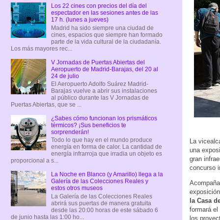
Los 22 cines con precios del día del
espectador en las sesiones antes de las
17 h. (lunes a jueves)
Madrid ha sido siempre una ciudad de
cines, espacios que siempre han formado
parte de la vida cultural de la ciudadanía.
Los más mayores rec...
V Jornadas de Puertas Abiertas del
Aeropuerto de Madrid-Barajas, del 20 al
24 de julio
El Aeropuerto Adolfo Suárez Madrid-
Barajas vuelve a abrir sus instalaciones
al público durante las V Jornadas de
Puertas Abiertas, que se ...
¿Sabes cómo funcionan los prismáticos
térmicos? ¡Sus beneficios te
sorprenderán!
Todo lo que hay en el mundo produce
La vicealc
energía en forma de calor. La cantidad de
una exposi
energía infrarroja que irradia un objeto es
gran infra
proporcional a s...
concurso i
La Noche en Blanco (y Amarillo) llega a la
Galería de las Colecciones Reales y
Acompañada
estos otros museos
exposició
La Galería de las Colecciones Reales
la Casa d
abrirá sus puertas de manera gratuita
formará el
desde las 20:00 horas de este sábado 6
de junio hasta las 1:00 ho...
los proyec