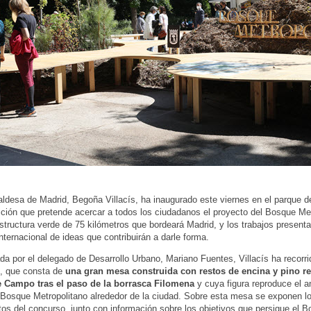
aldesa de Madrid, Begoña Villacís, ha inaugurado este viernes en el parque de
ción que pretende acercar a todos los ciudadanos el proyecto del Bosque Met
estructura verde de 75 kilómetros que bordeará Madrid, y los trabajos present
nternacional de ideas que contribuirán a darle forma.
 por el delegado de Desarrollo Urbano, Mariano Fuentes, Villacís ha recorri
n, que consta de
una gran mesa construida con restos de encina y pino r
e Campo tras el paso de la borrasca Filomena
y cuya figura reproduce el an
 Bosque Metropolitano alrededor de la ciudad. Sobre esta mesa se exponen l
tos del concurso, junto con información sobre los objetivos que persigue el 