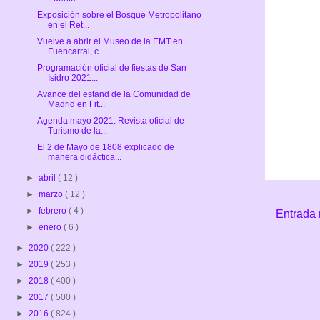
Exposición sobre el Bosque Metropolitano
en el Ret...
Vuelve a abrir el Museo de la EMT en
Fuencarral, c...
Programación oficial de fiestas de San
Isidro 2021...
Avance del estand de la Comunidad de
Madrid en Fit...
Agenda mayo 2021. Revista oficial de
Turismo de la...
El 2 de Mayo de 1808 explicado de
manera didáctica...
►
abril
( 12 )
►
marzo
( 12 )
►
febrero
( 4 )
Entrada 
►
enero
( 6 )
►
2020
( 222 )
►
2019
( 253 )
►
2018
( 400 )
►
2017
( 500 )
►
2016
( 824 )