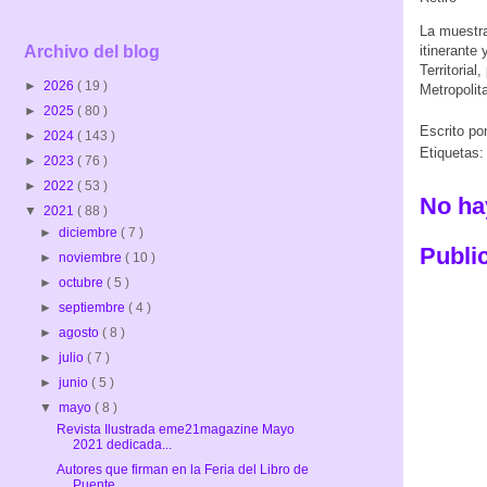
La muestra
itinerante
Archivo del blog
Territoria
►
2026
( 19 )
Metropolit
►
2025
( 80 )
Escrito po
►
2024
( 143 )
Etiquetas
►
2023
( 76 )
►
2022
( 53 )
No ha
▼
2021
( 88 )
►
diciembre
( 7 )
Publi
►
noviembre
( 10 )
►
octubre
( 5 )
►
septiembre
( 4 )
►
agosto
( 8 )
►
julio
( 7 )
►
junio
( 5 )
▼
mayo
( 8 )
Revista Ilustrada eme21magazine Mayo
2021 dedicada...
Autores que firman en la Feria del Libro de
Puente...