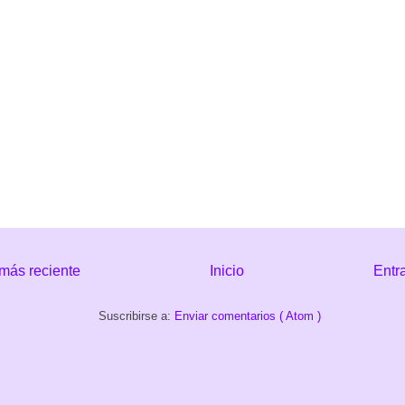
más reciente
Inicio
Entr
Suscribirse a:
Enviar comentarios ( Atom )