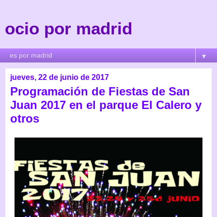
ocio por madrid
▼
jueves, 22 de junio de 2017
Programación de Fiestas de San
Juan 2017 en el parque El Calero y
otros