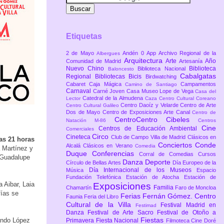
Etiquetas
2 de Mayo
Andén 0
App
Archivo Regional de la
Albergues
Arquitectura
Arte
Año
Comunidad de Madrid
Artesanía
Nuevo Chino
Biblioteca
Biblioteca Nacional
Baloncesto
Cabalgatas
Regional
Bibliotecas
Bicis
Birdwatching
Cabaret
Caja Mágica
Campamentos
Camino de Santiago
Carnaval
Carné Joven
Casa Museo Lope de Vega
Casa del
Catedral de la Almudena
Lector
Caza
Centro Cultural Coreano
Centro Daoíz y Velarde
Centro de Arte
Centro Cultural Galileo
Dos de Mayo
Centro de Exposiciones Arte Canal
Centro de
CentroCentro Cibeles
Natación M-86
Centros
Cine
Centros de Educación Ambiental
Comerciales
Circo
Cineteca
Club de Campo Villa de Madrid
Clásicos en
las 21 horas
Conciertos
Conde
Alcalá
Clásicos en Verano
Comedia
 Martínez y
Duque
Conferencias
Corral de Comedias
Cursos
 Guadalupe
Danza
Deporte
Círculo de Bellas Artes
Día Europeo de la
Día Internacional de los Museos
Música
Espacio
Fundación Telefónica
Estación de Atocha
Estación de
 Aibar, Laia
Exposiciones
Familia
Chamartín
Faro de Moncloa
fías se
Ferias
Fernán Gómez. Centro
Faunia
Feria del Libro
Cultural de la Villa
Festival Madrid en
Festimad
Danza
Festival de Arte Sacro
Festival de Otoño a
Fiestas
nando López
Primavera
Fiesta Nacional
Filmoteca Cine Doré