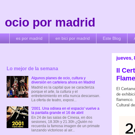
ocio por madrid
es por madrid
en bici por madrid
Este Blog
jueves, 
Lo mejor de la semana
II Ce
Flame
Algunos planes de ocio, cultura y
diversión en cartelera ahora en Madrid
Madrid es la capital que se caracteriza
El Certam
porque el arte, la cultura y el
de exhibic
entretenimiento en ella nunca descansan.
flamenco. 
La oferta de teatro, exposi...
Cultural d
'2001. Una odisea en el espacio' vuelve a
la pantalla grande el 16 de abril
En 24 de las salas de Cinesa, en dos
sesiones, 18.30h y 21.30h ¿Quién no
recuerda la famosa imagen de un primate
lanzando victorioso al air...