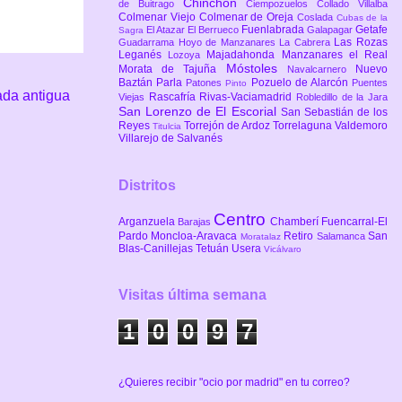
Chinchón
de Buitrago
Ciempozuelos
Collado Villalba
Colmenar Viejo
Colmenar de Oreja
Coslada
Cubas de la
Fuenlabrada
Getafe
El Atazar
El Berrueco
Galapagar
Sagra
Las Rozas
Guadarrama
Hoyo de Manzanares
La Cabrera
Leganés
Majadahonda
Manzanares el Real
Lozoya
Móstoles
Morata de Tajuña
Nuevo
Navalcarnero
Baztán
Parla
Pozuelo de Alarcón
Patones
Puentes
Pinto
ada antigua
Rascafría
Rivas-Vaciamadrid
Viejas
Robledillo de la Jara
San Lorenzo de El Escorial
San Sebastián de los
Reyes
Torrejón de Ardoz
Torrelaguna
Valdemoro
Titulcia
Villarejo de Salvanés
Distritos
Centro
Arganzuela
Chamberí
Fuencarral-El
Barajas
Pardo
Moncloa-Aravaca
Retiro
San
Salamanca
Moratalaz
Blas-Canillejas
Tetuán
Usera
Vicálvaro
Visitas última semana
1
0
0
9
7
¿Quieres recibir "ocio por madrid" en tu correo?