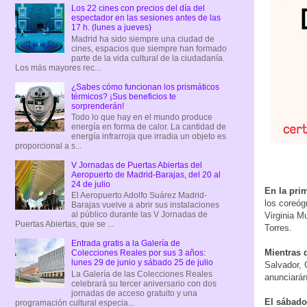
Los 22 cines con precios del día del
espectador en las sesiones antes de las
17 h. (lunes a jueves)
Madrid ha sido siempre una ciudad de
cines, espacios que siempre han formado
parte de la vida cultural de la ciudadanía.
Los más mayores rec...
¿Sabes cómo funcionan los prismáticos
térmicos? ¡Sus beneficios te
sorprenderán!
Todo lo que hay en el mundo produce
energía en forma de calor. La cantidad de
energía infrarroja que irradia un objeto es
proporcional a s...
V Jornadas de Puertas Abiertas del
Aeropuerto de Madrid-Barajas, del 20 al
24 de julio
En la pri
El Aeropuerto Adolfo Suárez Madrid-
los coreóg
Barajas vuelve a abrir sus instalaciones
al público durante las V Jornadas de
Virginia M
Puertas Abiertas, que se ...
Torres.
Entrada gratis a la Galería de
Mientras q
Colecciones Reales por sus 3 años:
lunes 29 de junio y sábado 25 de julio
Salvador, 
La Galería de las Colecciones Reales
anunciarán 
celebrará su tercer aniversario con dos
jornadas de acceso gratuito y una
El sábado
programación cultural especia...