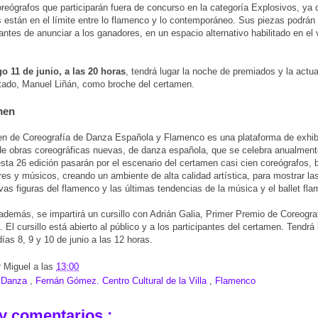
reógrafos que participarán fuera de concurso en la categoría Explosivos, ya
 están en el límite entre lo flamenco y lo contemporáneo. Sus piezas podrán 
ntes de anunciar a los ganadores, en un espacio alternativo habilitado en el 
o 11 de junio, a las 20 horas
, tendrá lugar la noche de premiados y la actua
vitado, Manuel Liñán, como broche del certamen.
men
n de Coreografía de Danza Española y Flamenco es una plataforma de exhib
e obras coreográficas nuevas, de danza española, que se celebra anualmen
sta 26 edición pasarán por el escenario del certamen casi cien coreógrafos, b
es y músicos, creando un ambiente de alta calidad artística, para mostrar la
vas figuras del flamenco y las últimas tendencias de la música y el ballet fl
además, se impartirá un cursillo con Adrián Galia, Primer Premio de Coreogra
 El cursillo está abierto al público y a los participantes del certamen. Tendrá 
días 8, 9 y 10 de junio a las 12 horas.
r
Miguel
a las
13:00
:
Danza
,
Fernán Gómez. Centro Cultural de la Villa
,
Flamenco
y comentarios :