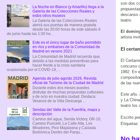
son dos co
La Noche en Blanco (y Amarillo) llega a la
propuestas
Galería de las Colecciones Reales y
descanso a
estos otros museos
teatro.
La Galería de las Colecciones Reales
abrirá sus puertas de manera gratuita
desde las 20:00 horas de este sábado 6
El doming
de junio hasta las 1:00 ho...
artista in
Este es el único lugar de baño permitido
en ríos y embalses de la Comunidad de
El certa
Madrid en verano 2021
La Comunidad de Madrid recuerda que,
El Certame
debido a las medidas preventivas para
hacer frente a la crisis sanitaria
concurso d
ocasionada por el COVID-19, ...
1992. En e
compositor
Agenda de julio-agosto 2026. Revista
oficial de Turismo de la Ciudad de Madrid
de las nue
Durante estos dos meses puedes
disfrutar de muchas propuestas culturales
Este año, 
y de ocio en nuestra ciudad. Destaca:
y La China.
Veranos de la Villa Descarga ...
teatro los 
Sendas del Valle de la Fuenfría, mapa y
descripción
Escrito po
Camino del agua, Senda Victory, GR-10,
Camino Puricelli, La Calle Alta, Los
Etiquetas
Miradores, Pico Majalasna y Calzada
Borbónica Dentro del Parqu...
No ha