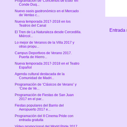
Programación de 'Conciertos de Estío' en
Conde Duq...
Nuevo oasis gastronómico en el Mercado
de Ventas c...
Nueva temporada 2017-2018 en los
Teatros del Canal
Entrada 
El Tren de La Naturaleza desde Cercedilla.
Miércol...
Lo mejor de Veranos de la Villa 2017 y
otras propu...
Campus Deportivos de Verano 2017.
Puerta de Hierro...
Nueva temporada 2017-2018 en el Teatro
Español
Agenda cultural destacada de la
Comunidad de Madri...
Programación de ‘Clásicos de Verano’ y
‘Cine de Ve...
Programación de Fiestas de San Juan
2017 en el par...
Fiestas populares del Barrio del
Aeropuerto 2017 e...
Programación del II Cinema Pride con
entrada gratuita
Vídeo promocional del World Pride 2017