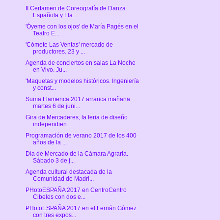
II Certamen de Coreografía de Danza
Española y Fla...
'Óyeme con los ojos' de María Pagés en el
Teatro E...
'Cómete Las Ventas' mercado de
productores. 23 y ...
Agenda de conciertos en salas La Noche
en Vivo. Ju...
'Maquetas y modelos históricos. Ingeniería
y const...
Suma Flamenca 2017 arranca mañana
martes 6 de juni...
Gira de Mercaderes, la feria de diseño
independien...
Programación de verano 2017 de los 400
años de la ...
Día de Mercado de la Cámara Agraria.
Sábado 3 de j...
Agenda cultural destacada de la
Comunidad de Madri...
PHotoESPAÑA 2017 en CentroCentro
Cibeles con dos e...
PHotoESPAÑA 2017 en el Fernán Gómez
con tres expos...