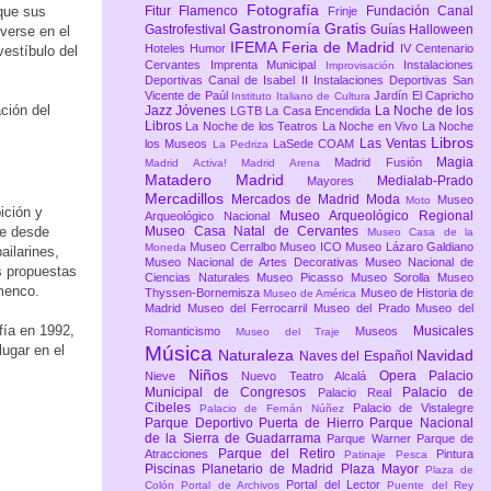
Fotografía
 que sus
Fitur
Flamenco
Fundación Canal
Frinje
Gastronomía
Gratis
Gastrofestival
Guías
Halloween
verse en el
IFEMA Feria de Madrid
Hoteles
Humor
IV Centenario
vestíbulo del
Cervantes
Imprenta Municipal
Instalaciones
Improvisación
Deportivas Canal de Isabel II
Instalaciones Deportivas San
Vicente de Paúl
Jardín El Capricho
Instituto Italiano de Cultura
ción del
Jazz
Jóvenes
La Noche de los
LGTB
La Casa Encendida
Libros
La Noche de los Teatros
La Noche en Vivo
La Noche
Libros
Las Ventas
los Museos
LaSede COAM
La Pedriza
Magia
Madrid Fusión
Madrid Activa!
Madrid Arena
Matadero Madrid
Medialab-Prado
Mayores
Mercadillos
Mercados de Madrid
Moda
Museo
Moto
ición y
Museo Arqueológico Regional
Arqueológico Nacional
te desde
Museo Casa Natal de Cervantes
Museo Casa de la
Museo Cerralbo
Museo ICO
Museo Lázaro Galdiano
Moneda
ailarines,
Museo Nacional de Artes Decorativas
Museo Nacional de
s propuestas
Ciencias Naturales
Museo Picasso
Museo Sorolla
Museo
amenco.
Thyssen-Bornemisza
Museo de Historia de
Museo de América
Madrid
Museo del Ferrocarril
Museo del Prado
Museo del
fía en 1992,
Musicales
Romanticismo
Museos
Museo del Traje
lugar en el
Música
Naturaleza
Navidad
Naves del Español
Niños
Opera
Palacio
Nieve
Nuevo Teatro Alcalá
Municipal de Congresos
Palacio de
Palacio Real
Cibeles
Palacio de Vistalegre
Palacio de Fernán Núñez
Parque Deportivo Puerta de Hierro
Parque Nacional
de la Sierra de Guadarrama
Parque Warner
Parque de
Parque del Retiro
Atracciones
Pintura
Patinaje
Pesca
Piscinas
Planetario de Madrid
Plaza Mayor
Plaza de
Portal del Lector
Colón
Portal de Archivos
Puente del Rey