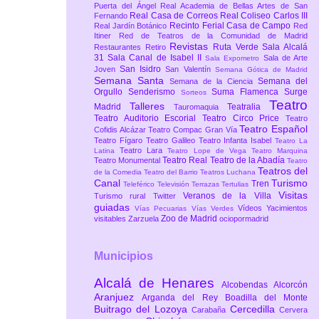
Puerta del Ángel
Real Academia de Bellas Artes de San
Real Casa de Correos
Real Coliseo Carlos III
Fernando
Recinto Ferial Casa de Campo
Real Jardín Botánico
Red
Itiner
Red de Teatros de la Comunidad de Madrid
Revistas
Ruta Verde
Sala Alcalá
Restaurantes
Retiro
31
Sala Canal de Isabel II
Sala de Arte
Sala Expometro
San Isidro
Joven
San Valentín
Semana Gótica de Madrid
Semana Santa
Semana del
Semana de la Ciencia
Orgullo
Senderismo
Suma Flamenca
Surge
Sorteos
Teatro
Talleres
Madrid
Teatralia
Tauromaquia
Teatro Auditorio Escorial
Teatro Circo Price
Teatro
Teatro Español
Cofidis Alcázar
Teatro Compac Gran Vía
Teatro Fígaro
Teatro Galileo
Teatro Infanta Isabel
Teatro La
Teatro Lara
Latina
Teatro Lope de Vega
Teatro Marquina
Teatro Real
Teatro de la Abadía
Teatro Monumental
Teatro
Teatros del
de la Comedia
Teatro del Barrio
Teatros Luchana
Canal
Turismo
Tren
Teleférico
Televisión
Terrazas
Tertulias
Visitas
Veranos de la Villa
Turismo rural
Twitter
guiadas
Vídeos
Yacimientos
Vías Pecuarias
Vías Verdes
Zoo de Madrid
visitables
Zarzuela
ociopormadrid
Municipios
Alcalá de Henares
Alcobendas
Alcorcón
Aranjuez
Arganda del Rey
Boadilla del Monte
Buitrago del Lozoya
Cercedilla
Carabaña
Cervera