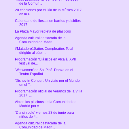
de la Comun...
20 conciertos por el Día de la Música 2017
en la P...
Calendario de fiestas en barrios y distritos
2017
La Plaza Mayor repleta de plásticos
Agenda cultural destacada de la
Comunidad de Madri...
#Matadero10años Cumpleaños Total
dirigido al públi...
Programación ‘Clásicos en Alcalá’ XVII
festival de...
'We women' de Sol Picó. Danza en el
Teatro Español...
'Disney in Concert: Un viaje por el Mundo'
en el T...
Programación oficial de Veranos de la Villa
2017, ...
Abren las piscinas de la Comunidad de
Madrid por v...
‘Día sin cole’ viernes 23 de junio para
niños de 4...
Agenda cultural destacada de la
Comunidad de Madri...