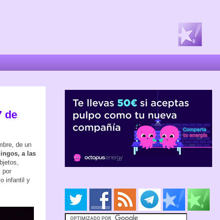
7 de
embre, de un
ingos, a las
bjetos,
 por
 infantil y