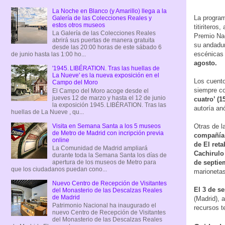
La Noche en Blanco (y Amarillo) llega a la
La progra
Galería de las Colecciones Reales y
estos otros museos
titiritero
La Galería de las Colecciones Reales
Premio Nac
abrirá sus puertas de manera gratuita
su andadur
desde las 20:00 horas de este sábado 6
escénicas 
de junio hasta las 1:00 ho...
agosto.
'1945. LIBÉRATION. Tras las huellas de
La Nueve' es la nueva exposición en el
Los cuento
Campo del Moro
siempre co
El Campo del Moro acoge desde el
jueves 12 de marzo y hasta el 12 de junio
cuatro’ (1
la exposición 1945. LIBÉRATION. Tras las
autoría an
huellas de La Nueve , qu...
Visita en Semana Santa a los 5 museos
Otras de l
de Metro de Madrid con incripción previa
compañía
online
de El reta
La Comunidad de Madrid ampliará
Cachirulo
durante toda la Semana Santa los días de
de septie
apertura de los museos de Metro para
que los ciudadanos puedan cono...
marionetas
Nuevo Centro de Recepción de Visitantes
El 3 de s
del Monasterio de las Descalzas Reales
de Madrid
(Madrid), 
Patrimonio Nacional ha inaugurado el
recursos t
nuevo Centro de Recepción de Visitantes
del Monasterio de las Descalzas Reales