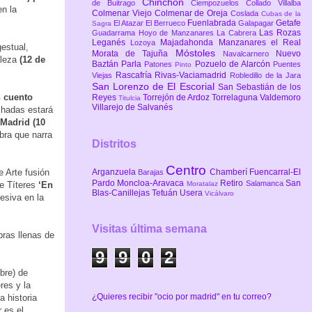
Chinchón
de Buitrago
Ciempozuelos
Collado Villalba
en la
Colmenar Viejo
Colmenar de Oreja
Coslada
Cubas de la
Fuenlabrada
Getafe
El Atazar
El Berrueco
Galapagar
Sagra
Las Rozas
Guadarrama
Hoyo de Manzanares
La Cabrera
Leganés
Majadahonda
Manzanares el Real
Lozoya
gestual,
Móstoles
Morata de Tajuña
Nuevo
Navalcarnero
aleza
(12 de
Baztán
Parla
Pozuelo de Alarcón
Patones
Puentes
Pinto
Rascafría
Rivas-Vaciamadrid
Viejas
Robledillo de la Jara
San Lorenzo de El Escorial
San Sebastián de los
n cuento
Reyes
Torrejón de Ardoz
Torrelaguna
Valdemoro
Titulcia
Villarejo de Salvanés
s hadas estará
 Madrid (10
bra que narra
Distritos
Centro
Arganzuela
Chamberí
Fuencarral-El
e Arte fusión
Barajas
Pardo
Moncloa-Aravaca
Retiro
San
Salamanca
Moratalaz
de Títeres
‘En
Blas-Canillejas
Tetuán
Usera
Vicálvaro
esiva en la
Visitas última semana
bras llenas de
9
9
0
2
bre) de
res y la
¿Quieres recibir "ocio por madrid" en tu correo?
a historia
 es el