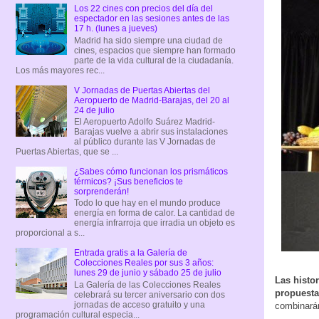
Los 22 cines con precios del día del
espectador en las sesiones antes de las
17 h. (lunes a jueves)
Madrid ha sido siempre una ciudad de
cines, espacios que siempre han formado
parte de la vida cultural de la ciudadanía.
Los más mayores rec...
V Jornadas de Puertas Abiertas del
Aeropuerto de Madrid-Barajas, del 20 al
24 de julio
El Aeropuerto Adolfo Suárez Madrid-
Barajas vuelve a abrir sus instalaciones
al público durante las V Jornadas de
Puertas Abiertas, que se ...
¿Sabes cómo funcionan los prismáticos
térmicos? ¡Sus beneficios te
sorprenderán!
Todo lo que hay en el mundo produce
energía en forma de calor. La cantidad de
energía infrarroja que irradia un objeto es
proporcional a s...
Entrada gratis a la Galería de
Colecciones Reales por sus 3 años:
lunes 29 de junio y sábado 25 de julio
Las histo
La Galería de las Colecciones Reales
propuesta
celebrará su tercer aniversario con dos
jornadas de acceso gratuito y una
combinarán
programación cultural especia...