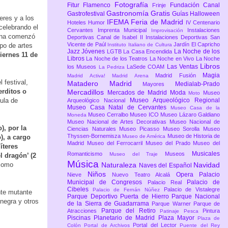
Fotografía
Fitur
Flamenco
Fundación Canal
Frinje
Gastronomía
Gratis
Gastrofestival
Guías
Halloween
eres y a los
IFEMA Feria de Madrid
Hoteles
Humor
IV Centenario
celebrando el
Cervantes
Imprenta Municipal
Instalaciones
Improvisación
tana comenzó
Deportivas Canal de Isabel II
Instalaciones Deportivas San
Vicente de Paúl
Jardín El Capricho
ipo de artes
Instituto Italiano de Cultura
Jazz
Jóvenes
La Noche de los
LGTB
La Casa Encendida
iernes 11 de
Libros
La Noche de los Teatros
La Noche en Vivo
La Noche
Libros
Las Ventas
los Museos
LaSede COAM
La Pedriza
Magia
Madrid Fusión
Madrid Activa!
Madrid Arena
 festival,
Matadero Madrid
Medialab-Prado
Mayores
erditos o
Mercadillos
Mercados de Madrid
Moda
Museo
Moto
bula de
Museo Arqueológico Regional
Arqueológico Nacional
Museo Casa Natal de Cervantes
Museo Casa de la
Museo Cerralbo
Museo ICO
Museo Lázaro Galdiano
Moneda
Museo Nacional de Artes Decorativas
Museo Nacional de
), por la
Ciencias Naturales
Museo Picasso
Museo Sorolla
Museo
Thyssen-Bornemisza
Museo de Historia de
), a cargo
Museo de América
Madrid
Museo del Ferrocarril
Museo del Prado
Museo del
íteres
Musicales
Romanticismo
Museos
Museo del Traje
l dragón’ (2
Música
 como
Naturaleza
Navidad
Naves del Español
Niños
Opera
Palacio
Nieve
Nuevo Teatro Alcalá
Municipal de Congresos
Palacio de
Palacio Real
Cibeles
Palacio de Vistalegre
Palacio de Fernán Núñez
e mutante
Parque Deportivo Puerta de Hierro
Parque Nacional
 negra y otros
de la Sierra de Guadarrama
Parque Warner
Parque de
Parque del Retiro
Atracciones
Pintura
Patinaje
Pesca
Piscinas
Planetario de Madrid
Plaza Mayor
Plaza de
Portal del Lector
Colón
Portal de Archivos
Puente del Rey