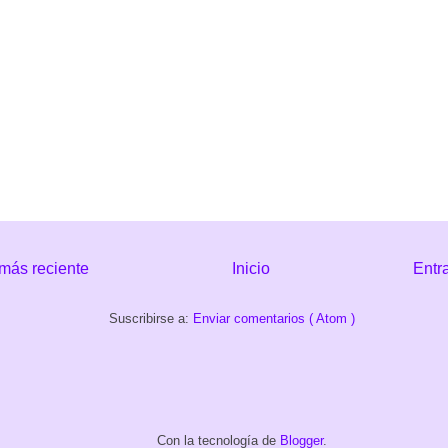
más reciente
Inicio
Entr
Suscribirse a:
Enviar comentarios ( Atom )
Con la tecnología de
Blogger
.