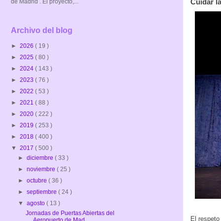
Cuidar l
de Madrid . El proyecto,...
Archivo del blog
►
2026
( 19 )
►
2025
( 80 )
►
2024
( 143 )
►
2023
( 76 )
►
2022
( 53 )
►
2021
( 88 )
►
2020
( 222 )
►
2019
( 253 )
►
2018
( 400 )
▼
2017
( 500 )
►
diciembre
( 33 )
►
noviembre
( 25 )
►
octubre
( 36 )
►
septiembre
( 24 )
▼
agosto
( 13 )
Jornadas de Puertas Abiertas del
El respeto
Aeropuerto de Mad...