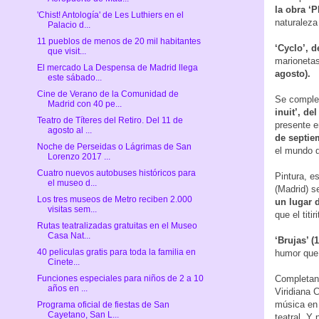
la obra ‘P
'Chist! Antología' de Les Luthiers en el
naturaleza
Palacio d...
11 pueblos de menos de 20 mil habitantes
‘Cyclo’, d
que visit...
marionetas
El mercado La Despensa de Madrid llega
agosto).
este sábado...
Cine de Verano de la Comunidad de
Se complet
Madrid con 40 pe...
inuit’, de
Teatro de Títeres del Retiro. Del 11 de
presente 
agosto al ...
de septiem
Noche de Perseidas o Lágrimas de San
el mundo d
Lorenzo 2017 ...
Cuatro nuevos autobuses históricos para
Pintura, e
el museo d...
(Madrid) s
Los tres museos de Metro reciben 2.000
un lugar d
visitas sem...
que el titi
Rutas teatralizadas gratuitas en el Museo
Casa Nat...
‘Brujas’ (
40 peliculas gratis para toda la familia en
humor que
Cinete...
Completan 
Funciones especiales para niños de 2 a 10
años en ...
Viridiana 
música en d
Programa oficial de fiestas de San
Cayetano, San L...
teatral. Y