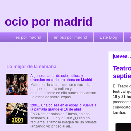
ocio por madrid
es por madrid
en bici por madrid
Este Blog
jueves,
Lo mejor de la semana
Teatro
septi
Algunos planes de ocio, cultura y
diversión en cartelera ahora en Madrid
Madrid es la capital que se caracteriza
El Teatro 
porque el arte, la cultura y el
festival q
entretenimiento en ella nunca descansan.
19 y 21 h
La oferta de teatro, exposi...
procedente
'2001. Una odisea en el espacio' vuelve a
convocator
la pantalla grande el 16 de abril
familiar.
En 24 de las salas de Cinesa, en dos
sesiones, 18.30h y 21.30h ¿Quién no
recuerda la famosa imagen de un primate
lanzando victorioso al air...