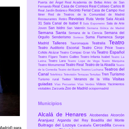
Puerta del Ángel
Real Academia de Bellas Artes de San
Real Casa de Correos
Real Coliseo Carlos III
Fernando
Recinto Ferial Casa de Campo
Real Jardín Botánico
Red
Itiner
Red de Teatros de la Comunidad de Madrid
Revistas
Ruta Verde
Sala Alcalá
Restaurantes
Retiro
31
Sala Canal de Isabel II
Sala de Arte
Sala Expometro
San Isidro
Joven
San Valentín
Semana Gótica de Madrid
Semana Santa
Semana del
Semana de la Ciencia
Orgullo
Senderismo
Suma Flamenca
Surge
Sorteos
Teatro
Talleres
Madrid
Teatralia
Tauromaquia
Teatro Auditorio Escorial
Teatro Circo Price
Teatro
Teatro Español
Cofidis Alcázar
Teatro Compac Gran Vía
Teatro Fígaro
Teatro Galileo
Teatro Infanta Isabel
Teatro La
Teatro Lara
Latina
Teatro Lope de Vega
Teatro Marquina
Teatro Real
Teatro de la Abadía
Teatro Monumental
Teatro
Teatros del
de la Comedia
Teatro del Barrio
Teatros Luchana
Canal
Turismo
Tren
Teleférico
Televisión
Terrazas
Tertulias
Visitas
Veranos de la Villa
Turismo rural
Twitter
guiadas
Vídeos
Yacimientos
Vías Pecuarias
Vías Verdes
Zoo de Madrid
visitables
Zarzuela
ociopormadrid
Municipios
Alcalá de Henares
Alcobendas
Alcorcón
Aranjuez
Arganda del Rey
Boadilla del Monte
Buitrago del Lozoya
Cercedilla
Carabaña
Cervera
(Madrid) para