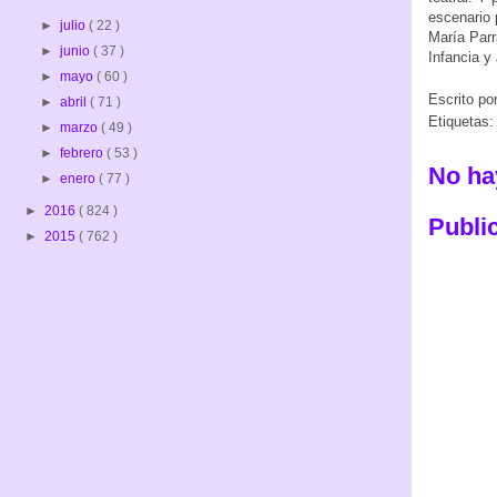
escenario 
►
julio
( 22 )
María Parr
►
junio
( 37 )
Infancia y
►
mayo
( 60 )
Escrito po
►
abril
( 71 )
Etiquetas
►
marzo
( 49 )
►
febrero
( 53 )
No ha
►
enero
( 77 )
►
2016
( 824 )
Publi
►
2015
( 762 )