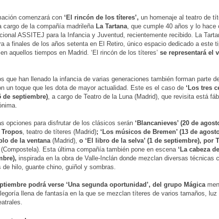
mación comenzará con
‘El rincón de los títeres’,
un homenaje al teatro de tít
s, a cargo de la compañía madrileña
La Tartana
, que cumple 40 años y lo hace 
ional ASSITEJ para la Infancia y Juventud, recientemente recibido. La Tar
a a finales de los años setenta en El Retiro, único espacio dedicado a este t
en aquellos tiempos en Madrid. ‘El rincón de los títeres’
se representará el v
s que han llenado la infancia de varias generaciones también forman parte del
n un toque que les dota de mayor actualidad. Este es el caso de
‘Los tres c
5 de septiembre)
, a cargo de Teatro de la Luna (Madrid), que revisita está fá
ónima.
as opciones para disfrutar de los clásicos serán
‘Blancanieves’ (20 de agosto
 Tropos
, teatro de títeres (Madrid)
; ‘Los músicos de Bremen’ (13 de agosto
blo de la ventana
(Madrid),
o ‘El libro de la selva’ (1 de septiembre), por T
(Compostela). Esta última compañía también pone en escena
‘La cabeza de
mbre),
inspirada en la obra de Valle-Inclán donde mezclan diversas técnicas
 de hilo, guante chino, guiñol y sombras.
eptiembre podrá verse ‘Una segunda oportunidad’, del grupo Mágica
ment
alegoría llena de fantasía en la que se mezclan títeres de varios tamaños, luz
eatrales.