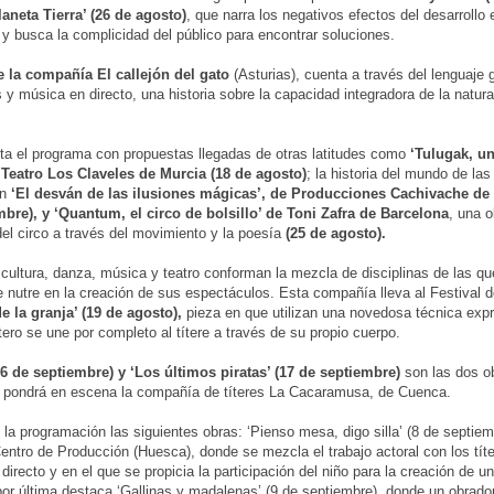
laneta Tierra’ (26 de agosto)
, que narra los negativos efectos del desarrollo 
 y busca la complicidad del público para encontrar soluciones.
e la compañía El callejón del gato
(Asturias), cuenta a través del lenguaje 
 y música en directo, una historia sobre la capacidad integradora de la natur
a el programa con propuestas llegadas de otras latitudes como
‘Tulugak, u
l Teatro Los Claveles de Murcia (18 de agosto)
; la historia del mundo de la
en
‘El desván de las ilusiones mágicas’, de Producciones Cachivache de
bre), y ‘Quantum, el circo de bolsillo’ de Toni Zafra de Barcelona
, una o
el circo a través del movimiento y la poesía
(25 de agosto).
scultura, danza, música y teatro conforman la mezcla de disciplinas de las qu
e nutre en la creación de sus espectáculos. Esta compañía lleva al Festival 
e la granja’ (19 de agosto),
pieza en que utilizan una novedosa técnica expr
ritero se une por completo al títere a través de su propio cuerpo.
16 de septiembre) y ‘Los últimos piratas’ (17 de septiembre)
son las dos o
 pondrá en escena la compañía de títeres La Cacaramusa, de Cuenca.
la programación las siguientes obras: ‘Pienso mesa, digo silla’ (8 de septiem
Centro de Producción (Huesca), donde se mezcla el trabajo actoral con los títe
irecto y en el que se propicia la participación del niño para la creación de un
 por última destaca ‘Gallinas y madalenas’ (9 de septiembre), donde un obrador