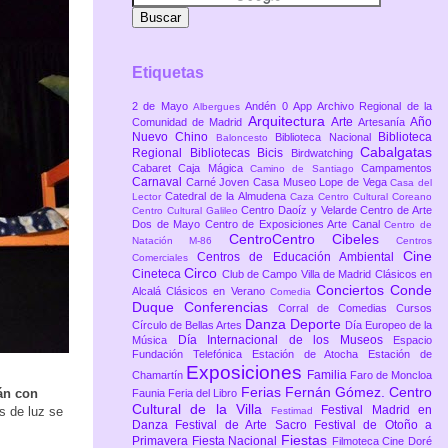
Etiquetas
2 de Mayo
Andén 0
App
Archivo Regional de la
Albergues
Arquitectura
Arte
Año
Comunidad de Madrid
Artesanía
Nuevo Chino
Biblioteca
Biblioteca Nacional
Baloncesto
Cabalgatas
Regional
Bibliotecas
Bicis
Birdwatching
Cabaret
Caja Mágica
Campamentos
Camino de Santiago
Carnaval
Carné Joven
Casa Museo Lope de Vega
Casa del
Catedral de la Almudena
Lector
Caza
Centro Cultural Coreano
Centro Daoíz y Velarde
Centro de Arte
Centro Cultural Galileo
Dos de Mayo
Centro de Exposiciones Arte Canal
Centro de
CentroCentro Cibeles
Natación M-86
Centros
Cine
Centros de Educación Ambiental
Comerciales
Circo
Cineteca
Club de Campo Villa de Madrid
Clásicos en
Conciertos
Conde
Alcalá
Clásicos en Verano
Comedia
Duque
Conferencias
Corral de Comedias
Cursos
Danza
Deporte
Círculo de Bellas Artes
Día Europeo de la
Día Internacional de los Museos
Música
Espacio
Fundación Telefónica
Estación de Atocha
Estación de
Exposiciones
Familia
Chamartín
Faro de Moncloa
Ferias
Fernán Gómez. Centro
rán con
Faunia
Feria del Libro
Cultural de la Villa
Festival Madrid en
s de luz se
Festimad
Danza
Festival de Arte Sacro
Festival de Otoño a
Fiestas
Primavera
Fiesta Nacional
Filmoteca Cine Doré