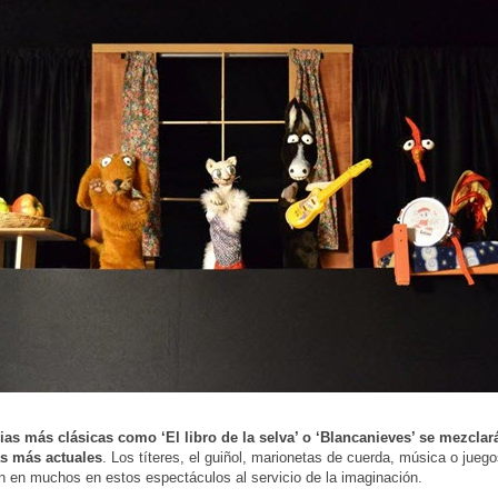
rias más clásicas como ‘El libro de la selva’ o ‘Blancanieves’ se mezcla
s más actuales
. Los títeres, el guiñol, marionetas de cuerda, música o juego
 en muchos en estos espectáculos al servicio de la imaginación.