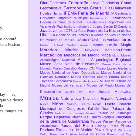
Fotografía
Fitur
Flamenco
Fundación Canal
Frinje
Gastronomía
Gratis
Gastrofestival
Guías
Halloween
IFEMA Feria de Madrid
Hoteles
Humor
IV Centenario
Cervantes
Imprenta Municipal
Instalaciones
Improvisación
Deportivas Canal de Isabel II
Instalaciones Deportivas San
Vicente de Paúl
Jardín El Capricho
Instituto Italiano de Cultura
o.
Jazz
Jóvenes
La Noche de los
LGTB
La Casa Encendida
Libros
La Noche de los Teatros
La Noche en Vivo
La Noche
to contará
Libros
Las Ventas
los Museos
LaSede COAM
La Pedriza
anesa Nadine
Magia
Madrid Fusión
Madrid Activa!
Madrid Arena
Matadero Madrid
Medialab-Prado
Mayores
Mercadillos
Mercados de Madrid
Moda
Museo
Moto
Museo Arqueológico Regional
Arqueológico Nacional
Museo Casa Natal de Cervantes
Museo Casa de la
Museo Cerralbo
Museo ICO
Museo Lázaro Galdiano
Moneda
Museo Nacional de Artes Decorativas
Museo Nacional de
Ciencias Naturales
Museo Picasso
Museo Sorolla
Museo
Thyssen-Bornemisza
Museo de Historia de
Museo de América
Madrid
Museo del Ferrocarril
Museo del Prado
Museo del
Musicales
Romanticismo
Museos
Museo del Traje
ay citas,
Música
Naturaleza
Navidad
Naves del Español
 que va desde
Niños
Opera
Palacio
Nieve
Nuevo Teatro Alcalá
la
Municipal de Congresos
Palacio de
Palacio Real
las magas en
Cibeles
Palacio de Vistalegre
Palacio de Fernán Núñez
Parque Deportivo Puerta de Hierro
Parque Nacional
de la Sierra de Guadarrama
Parque Warner
Parque de
Parque del Retiro
Atracciones
Pintura
Patinaje
Pesca
Piscinas
Planetario de Madrid
Plaza Mayor
Plaza de
Portal del Lector
Colón
Portal de Archivos
Puente del Rey