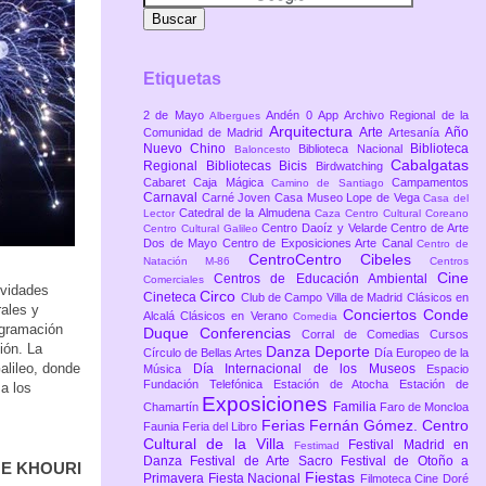
Etiquetas
2 de Mayo
Andén 0
App
Archivo Regional de la
Albergues
Arquitectura
Arte
Año
Comunidad de Madrid
Artesanía
Nuevo Chino
Biblioteca
Biblioteca Nacional
Baloncesto
Cabalgatas
Regional
Bibliotecas
Bicis
Birdwatching
Cabaret
Caja Mágica
Campamentos
Camino de Santiago
Carnaval
Carné Joven
Casa Museo Lope de Vega
Casa del
Catedral de la Almudena
Lector
Caza
Centro Cultural Coreano
Centro Daoíz y Velarde
Centro de Arte
Centro Cultural Galileo
Dos de Mayo
Centro de Exposiciones Arte Canal
Centro de
CentroCentro Cibeles
Natación M-86
Centros
Cine
Centros de Educación Ambiental
Comerciales
ividades
Circo
Cineteca
Club de Campo Villa de Madrid
Clásicos en
rales y
Conciertos
Conde
Alcalá
Clásicos en Verano
Comedia
rogramación
Duque
Conferencias
Corral de Comedias
Cursos
ión. La
Danza
Deporte
Círculo de Bellas Artes
Día Europeo de la
alileo, donde
Día Internacional de los Museos
Música
Espacio
Fundación Telefónica
Estación de Atocha
Estación de
 a los
Exposiciones
Familia
Chamartín
Faro de Moncloa
Ferias
Fernán Gómez. Centro
Faunia
Feria del Libro
Cultural de la Villa
Festival Madrid en
Festimad
Danza
Festival de Arte Sacro
Festival de Otoño a
E KHOURI
Fiestas
Primavera
Fiesta Nacional
Filmoteca Cine Doré