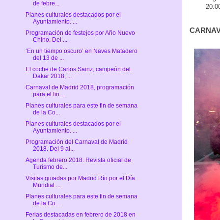
de febre...
20.0
Planes culturales destacados por el
Ayuntamiento. ...
CARNAV
Programación de festejos por Año Nuevo
Chino. Del ...
‘En un tiempo oscuro’ en Naves Matadero
del 13 de ...
El coche de Carlos Sainz, campeón del
Dakar 2018, ...
Carnaval de Madrid 2018, programación
para el fin ...
Planes culturales para este fin de semana
de la Co...
Planes culturales destacados por el
Ayuntamiento. ...
Programación del Carnaval de Madrid
2018. Del 9 al...
Agenda febrero 2018. Revista oficial de
Turismo de...
Visitas guiadas por Madrid Río por el Día
Mundial ...
Planes culturales para este fin de semana
de la Co...
Ferias destacadas en febrero de 2018 en