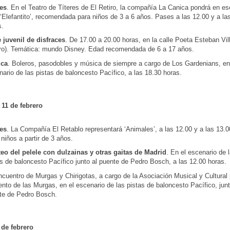
res
. En el Teatro de Títeres de El Retiro, la compañía La Canica pondrá en es
‘Elefantito’, recomendada para niños de 3 a 6 años. Pases a las 12.00 y a la
s.
e juvenil de disfraces
. De 17.00 a 20.00 horas, en la calle Poeta Esteban Vil
iro). Temática: mundo Disney. Edad recomendada de 6 a 17 años.
ca
. Boleros, pasodobles y música de siempre a cargo de Los Gardenians, en
ario de las pistas de baloncesto Pacífico, a las 18.30 horas.
11 de febrero
res
. La Compañía El Retablo representará ‘Animales’, a las 12.00 y a las 13.0
niños a partir de 3 años.
eo del pelele con dulzainas y otras gaitas de Madrid
. En el escenario de 
s de baloncesto Pacífico junto al puente de Pedro Bosch, a las 12.00 horas.
cuentro de Murgas y Chirigotas, a cargo de la Asociación Musical y Cultural 
to de las Murgas, en el escenario de las pistas de baloncesto Pacífico, junt
te de Pedro Bosch.
 de febrero