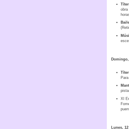
Títe
obra 
hora
Bail
(Ret
Músi
escen
Domingo, 
Títe
Para 
Mant
pista
XI En
Fomen
puen
Lunes, 12