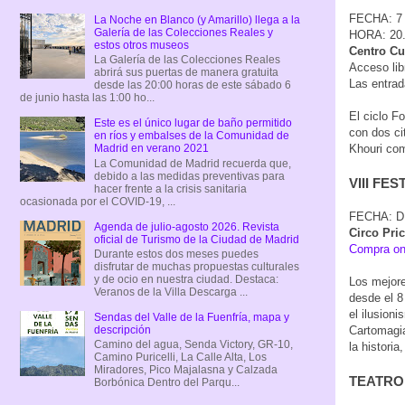
FECHA: 
La Noche en Blanco (y Amarillo) llega a la
Galería de las Colecciones Reales y
HORA: 20
estos otros museos
Centro Cul
La Galería de las Colecciones Reales
Acceso lib
abrirá sus puertas de manera gratuita
Las entrad
desde las 20:00 horas de este sábado 6
de junio hasta las 1:00 ho...
El ciclo F
Este es el único lugar de baño permitido
con dos ci
en ríos y embalses de la Comunidad de
Khouri com
Madrid en verano 2021
La Comunidad de Madrid recuerda que,
debido a las medidas preventivas para
VIII FE
hacer frente a la crisis sanitaria
ocasionada por el COVID-19, ...
FECHA: D
Agenda de julio-agosto 2026. Revista
Circo Pri
oficial de Turismo de la Ciudad de Madrid
Compra on
Durante estos dos meses puedes
disfrutar de muchas propuestas culturales
y de ocio en nuestra ciudad. Destaca:
Los mejore
Veranos de la Villa Descarga ...
desde el 8
el ilusioni
Sendas del Valle de la Fuenfría, mapa y
Cartomagia
descripción
Camino del agua, Senda Victory, GR-10,
la histori
Camino Puricelli, La Calle Alta, Los
Miradores, Pico Majalasna y Calzada
TEATRO. 
Borbónica Dentro del Parqu...