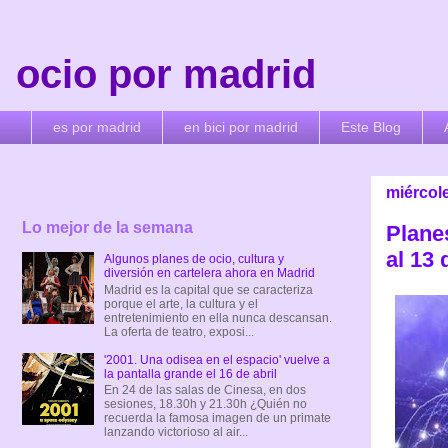
ocio por madrid
es por madrid
en bici por madrid
Este Blog
miércole
Lo mejor de la semana
Plane
al 13 
Algunos planes de ocio, cultura y
diversión en cartelera ahora en Madrid
Madrid es la capital que se caracteriza
porque el arte, la cultura y el
entretenimiento en ella nunca descansan.
La oferta de teatro, exposi...
'2001. Una odisea en el espacio' vuelve a
la pantalla grande el 16 de abril
En 24 de las salas de Cinesa, en dos
sesiones, 18.30h y 21.30h ¿Quién no
recuerda la famosa imagen de un primate
lanzando victorioso al air...