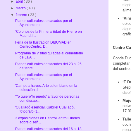
►
abril
( 36 )
sign
►
marzo
( 40 )
alime
▼
febrero
( 23 )
‘Vin
Planes culturales destacados por el
cole
Ayuntamiento. ...
algun
‘Colonos de la Primera Edad de Hierro en
gráfi
Madrid: l...
Feria de la Ilustración DIBUMAD en
CentroCentro. D...
Centro Cu
Programa de visitas guiadas al cementerio
de La Al...
Conde Duqu
completar a
Planes culturales destacados del 23 al 25
de febre...
del centro:
Planes culturales destacados por el
Ayuntamiento. ...
‘T D
'Campo a través. Arte colombiano en la
Steph
colección d...
diseñ
'Yo quieroYo puedo' a favor de personas
Muje
con discap...
netwo
'Cualladó esencial. Gabriel Cualladó,
17.0
fotógrafo (1...
3 exposiciones en CentroCentro Cibeles
Tall
sobre diseñ...
coche
Planes culturales destacados del 16 al 18
segui