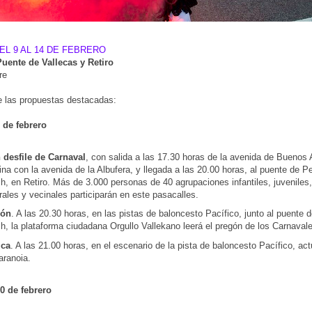
EL 9 AL 14 DE FEBRERO
Puente de Vallecas y Retiro
re
 las propuestas destacadas:
 de febrero
 desfile de Carnaval
, con salida a las 17.30 horas de la avenida de Buenos 
na con la avenida de la Albufera, y llegada a las 20.00 horas, al puente de P
, en Retiro. Más de 3.000 personas de 40 agrupaciones infantiles, juveniles,
rales y vecinales participarán en este pasacalles.
gón
. A las 20.30 horas, en las pistas de baloncesto Pacífico, junto al puente 
h, la plataforma ciudadana Orgullo Vallekano leerá el pregón de los Carnaval
ca
. A las 21.00 horas, en el escenario de la pista de baloncesto Pacífico, act
ranoia.
0 de febrero