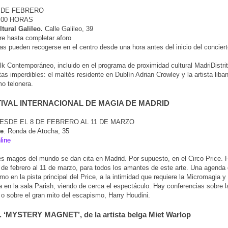
7 DE FEBRERO
.00 HORAS
tural Galileo.
Calle Galileo, 39
re hasta completar aforo
as pueden recogerse en el centro desde una hora antes del inicio del conciert
olk Contemporáneo, incluido en el programa de proximidad cultural MadriDistri
tas imperdibles: el maltés residente en Dublín Adrian Crowley y la artista lib
o telonera.
STIVAL INTERNACIONAL DE MAGIA DE MADRID
ESDE EL 8 DE FEBRERO AL 11 DE MARZO
ce
. Ronda de Atocha, 35
line
s magos del mundo se dan cita en Madrid. Por supuesto, en el Circo Price. H
 de febrero al 11 de marzo, para todos los amantes de este arte. Una agenda
smo en la pista principal del Price, a la intimidad que requiere la Micromagia y 
 en la sala Parish, viendo de cerca el espectáculo. Hay conferencias sobre 
a, o sobre el gran mito del escapismo, Harry Houdini.
‘MYSTERY MAGNET’, de la artista belga Miet Warlop