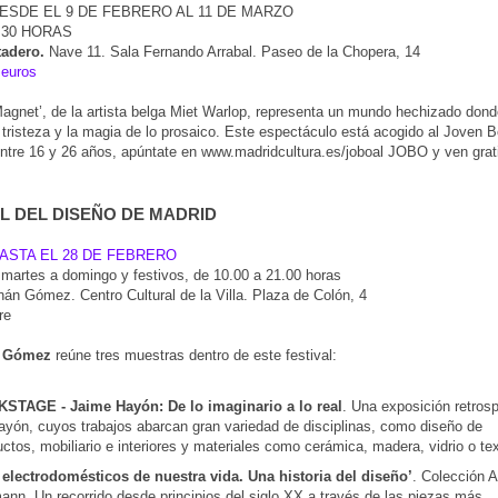
ESDE EL 9 DE FEBRERO AL 11 DE MARZO
.30 HORAS
adero.
Nave 11. Sala Fernando Arrabal. Paseo de la Chopera, 14
 euros
agnet’, de la artista belga Miet Warlop, representa un mundo hechizado dond
 tristeza y la magia de lo prosaico. Este espectáculo está acogido al Joven B
entre 16 y 26 años, apúntate en www.madridcultura.es/joboal JOBO y ven grat
AL DEL DISEÑO DE MADRID
ASTA EL 28 DE FEBRERO
artes a domingo y festivos, de 10.00 a 21.00 horas
nán Gómez. Centro Cultural de la Villa. Plaza de Colón, 4
re
n Gómez
reúne tres muestras dentro de este festival:
STAGE - Jaime Hayón: De lo imaginario a lo real
. Una exposición retros
ayón, cuyos trabajos abarcan gran variedad de disciplinas, como diseño de
ctos, mobiliario e interiores y materiales como cerámica, madera, vidrio o tex
 electrodomésticos de nuestra vida. Una historia del diseño’
. Colección A
ann. Un recorrido desde principios del siglo XX a través de las piezas más