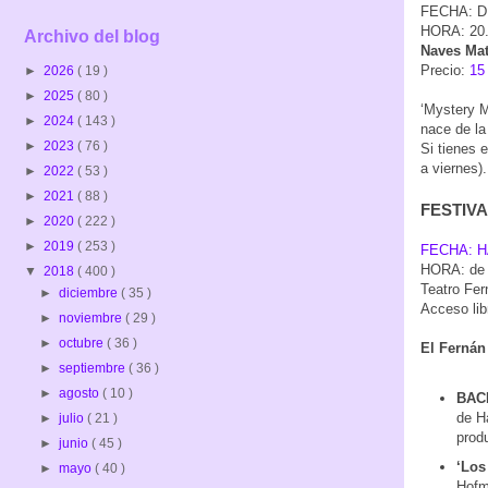
FECHA: D
HORA: 20
Archivo del blog
Naves Mat
Precio:
15
►
2026
( 19 )
►
2025
( 80 )
‘Mystery M
►
2024
( 143 )
nace de la
►
2023
( 76 )
Si tienes 
a viernes).
►
2022
( 53 )
►
2021
( 88 )
FESTIV
►
2020
( 222 )
►
2019
( 253 )
FECHA: H
HORA: de m
▼
2018
( 400 )
Teatro Fer
►
diciembre
( 35 )
Acceso lib
►
noviembre
( 29 )
►
octubre
( 36 )
El Ferná
►
septiembre
( 36 )
►
agosto
( 10 )
BACK
de H
►
julio
( 21 )
produ
►
junio
( 45 )
‘Los
►
mayo
( 40 )
Hofm