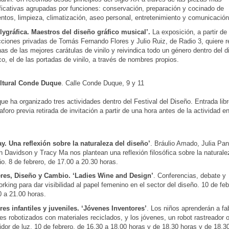
ificativas agrupadas por funciones: conservación, preparación y cocinado de
ntos, limpieza, climatización, aseo personal, entretenimiento y comunicación
ilygráfica. Maestros del diseño gráfico musical’.
La exposición, a partir de 
cciones privadas de Tomás Fernando Flores y Julio Ruiz, de Radio 3, quiere 
as de las mejores carátulas de vinilo y reivindica todo un género dentro del d
co, el de las portadas de vinilo, a través de nombres propios.
ltural Conde Duque
. Calle Conde Duque, 9 y 11
e ha organizado tres actividades dentro del Festival del Diseño. Entrada lib
foro previa retirada de invitación a partir de una hora antes de la actividad en 
ay. Una reflexión sobre la naturaleza del diseño’
. Bráulio Amado, Julia Pan
 Davidson y Tracy Ma nos plantean una reflexión filosófica sobre la naturale
o. 8 de febrero, de 17.00 a 20.30 horas.
res, Diseño y Cambio. ‘Ladies Wine and Design’
. Conferencias, debate y
rking para dar visibilidad al papel femenino en el sector del diseño. 10 de feb
0 a 21.00 horas.
eres infantiles y juveniles. ‘Jóvenes Inventores’
. Los niños aprenderán a fab
s robotizados con materiales reciclados, y los jóvenes, un robot rastreador 
dor de luz. 10 de febrero, de 16.30 a 18.00 horas y de 18.30 horas y de 18.3