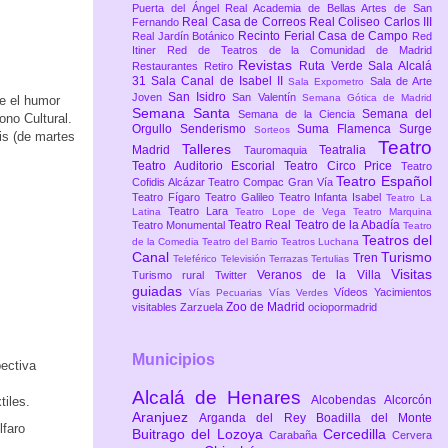
Puerta del Ángel
Real Academia de Bellas Artes de San
Real Casa de Correos
Real Coliseo Carlos III
Fernando
Recinto Ferial Casa de Campo
Real Jardín Botánico
Red
Itiner
Red de Teatros de la Comunidad de Madrid
Revistas
Ruta Verde
Sala Alcalá
Restaurantes
Retiro
31
Sala Canal de Isabel II
Sala de Arte
Sala Expometro
San Isidro
Joven
San Valentín
Semana Gótica de Madrid
e el humor
Semana Santa
Semana del
Semana de la Ciencia
ono Cultural.
Orgullo
Senderismo
Suma Flamenca
Surge
Sorteos
is (de martes
Teatro
Talleres
Madrid
Teatralia
Tauromaquia
Teatro Auditorio Escorial
Teatro Circo Price
Teatro
Teatro Español
Cofidis Alcázar
Teatro Compac Gran Vía
Teatro Fígaro
Teatro Galileo
Teatro Infanta Isabel
Teatro La
Teatro Lara
Latina
Teatro Lope de Vega
Teatro Marquina
Teatro Real
Teatro de la Abadía
Teatro Monumental
Teatro
Teatros del
de la Comedia
Teatro del Barrio
Teatros Luchana
Canal
Turismo
Tren
Teleférico
Televisión
Terrazas
Tertulias
Visitas
Veranos de la Villa
Turismo rural
Twitter
guiadas
Vídeos
Yacimientos
Vías Pecuarias
Vías Verdes
Zoo de Madrid
visitables
Zarzuela
ociopormadrid
Municipios
pectiva
Alcalá de Henares
Alcobendas
Alcorcón
tiles.
Aranjuez
Arganda del Rey
Boadilla del Monte
lfaro
Buitrago del Lozoya
Cercedilla
Carabaña
Cervera