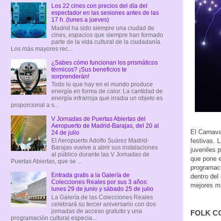
Los 22 cines con precios del día del
espectador en las sesiones antes de las
17 h. (lunes a jueves)
Madrid ha sido siempre una ciudad de
cines, espacios que siempre han formado
parte de la vida cultural de la ciudadanía.
Los más mayores rec...
¿Sabes cómo funcionan los prismáticos
térmicos? ¡Sus beneficios te
sorprenderán!
Todo lo que hay en el mundo produce
energía en forma de calor. La cantidad de
energía infrarroja que irradia un objeto es
proporcional a s...
V Jornadas de Puertas Abiertas del
Aeropuerto de Madrid-Barajas, del 20 al
El Carnava
24 de julio
festivas. 
El Aeropuerto Adolfo Suárez Madrid-
Barajas vuelve a abrir sus instalaciones
juveniles 
al público durante las V Jornadas de
que pone e
Puertas Abiertas, que se ...
programaci
Entrada gratis a la Galería de
dentro del
Colecciones Reales por sus 3 años:
mejores ma
lunes 29 de junio y sábado 25 de julio
La Galería de las Colecciones Reales
celebrará su tercer aniversario con dos
jornadas de acceso gratuito y una
FOLK C
programación cultural especia...