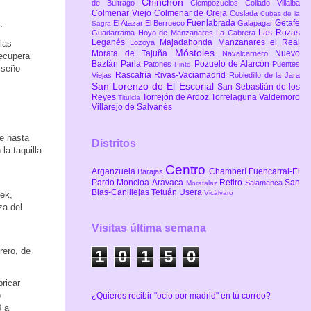
Chinchón
de Buitrago
Ciempozuelos
Collado Villalba
Colmenar Viejo
Colmenar de Oreja
Coslada
Cubas de la
Fuenlabrada
Getafe
El Atazar
El Berrueco
Galapagar
.
Sagra
Las Rozas
Guadarrama
Hoyo de Manzanares
La Cabrera
Leganés
Majadahonda
Manzanares el Real
Lozoya
las
Móstoles
Morata de Tajuña
Nuevo
Navalcarnero
recupera
Baztán
Parla
Pozuelo de Alarcón
Patones
Puentes
Pinto
iseño
Rascafría
Rivas-Vaciamadrid
Viejas
Robledillo de la Jara
San Lorenzo de El Escorial
San Sebastián de los
Reyes
Torrejón de Ardoz
Torrelaguna
Valdemoro
Titulcia
Villarejo de Salvanés
re hasta
Distritos
la taquilla
Centro
Arganzuela
Chamberí
Fuencarral-El
Barajas
Pardo
Moncloa-Aravaca
Retiro
San
Salamanca
Moratalaz
Blas-Canillejas
Tetuán
Usera
Vicálvaro
ek,
za del
Visitas última semana
rero, de
1
0
1
5
0
ricar
o
¿Quieres recibir "ocio por madrid" en tu correo?
0 a