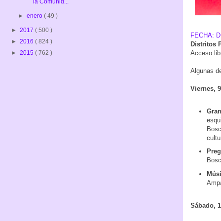
la Comunid...
►
enero
( 49 )
►
2017
( 500 )
FECHA: D
►
2016
( 824 )
Distritos 
Acceso lib
►
2015
( 762 )
Algunas de
Viernes, 9
Gran
esqui
Bosch
cultu
Pre
Bosc
Músi
Ampa
Sábado, 1