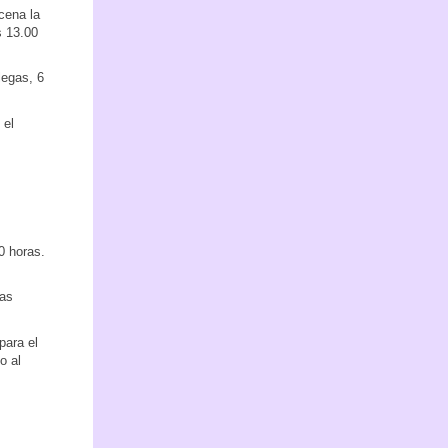
cena la
s 13.00
legas, 6
 el
0 horas.
las
para el
o al