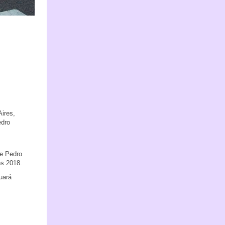
Aires,
edro
de Pedro
es 2018.
uará