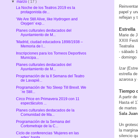
▼
marzo
( 17 )
Reinventan
La Noche de los Teatros 2019 es la
papel y un
protagonista de...
reflejan y
‘We Are Still Alive, like Hydrogen and
Oxygen’ exp...
Estrella
Planes culturales destacados del
Marie de 
Ayuntamiento de M...
XXIII Fest
'Madrid, ciudad educadora 1898/1938 –
Teatralia
Memoria de l...
- sábado 1
Inscripciones para los Torneos Deportivos
- domingo 
Municipa...
Planes culturales destacados del
Izar
(Estre
Ayuntamiento de M...
estrella d
Programación de la II Semana del Teatro
azarosa y 
de Lavapié...
Programación de ‘No Sleep Till Brexit. We
Tiempo d
´re Still...
A partir d
Circo Price en Primavera 2019 con 11
Hasta el 1
espectáculos ...
de martes 
Planes culturales destacados de la
Sala Juan
Comunidad de Ma...
Programación de la Semana del
Un grotesc
Cortometraje de la C...
la marginac
Ciclo de conferencias ‘Mujeres en las
silencio q
artes’ hasta...