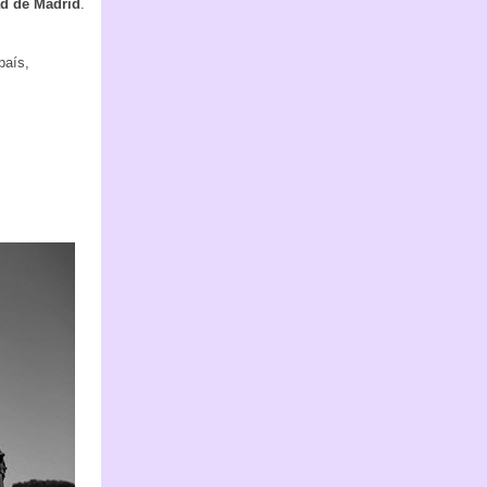
d de Madrid
.
país,