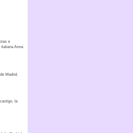
oras e
 italiana Anna
 de Madrid,
astigo, la