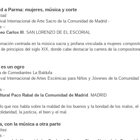
d a Parma: mujeres, música y corte
tad
val Internacional de Arte Sacro de la Comunidad de Madrid -
s –
eo Carlos III
. SAN LORENZO DE EL ESCORIAL
mación centrada en la música sacra y profana vinculada a mujeres composit
s de principios del siglo XIX, donde cabe destacar la carrera de la compositora
 es un ogro
 de Comediantes La Baldufa
ival Internacional de Artes Escénicas para Niños y Jóvenes de la Comunidad
s -
ltural Paco Rabal de la Comunidad de Madrid
. MADRID
o que nos habla sobre la maldad de los buenos y la bondad de los malos, el c
olidaridad, la justicia, el bien y el mal.
a, con la música a otra parte
ítez
s -