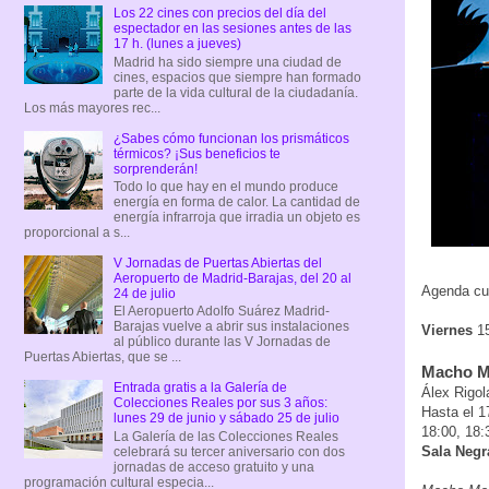
Los 22 cines con precios del día del
espectador en las sesiones antes de las
17 h. (lunes a jueves)
Madrid ha sido siempre una ciudad de
cines, espacios que siempre han formado
parte de la vida cultural de la ciudadanía.
Los más mayores rec...
¿Sabes cómo funcionan los prismáticos
térmicos? ¡Sus beneficios te
sorprenderán!
Todo lo que hay en el mundo produce
energía en forma de calor. La cantidad de
energía infrarroja que irradia un objeto es
proporcional a s...
V Jornadas de Puertas Abiertas del
Aeropuerto de Madrid-Barajas, del 20 al
Agenda cul
24 de julio
El Aeropuerto Adolfo Suárez Madrid-
Barajas vuelve a abrir sus instalaciones
Viernes
1
al público durante las V Jornadas de
Puertas Abiertas, que se ...
Macho 
Entrada gratis a la Galería de
Álex Rigol
Colecciones Reales por sus 3 años:
Hasta el 1
lunes 29 de junio y sábado 25 de julio
18:00, 18:
La Galería de las Colecciones Reales
Sala Negra
celebrará su tercer aniversario con dos
jornadas de acceso gratuito y una
programación cultural especia...