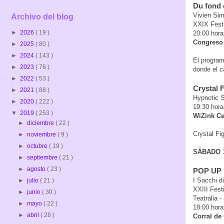
Du fond 
Vivien Sim
Archivo del blog
XXIX Festi
►
2026
( 19 )
20:00 hora
Congreso 
►
2025
( 80 )
►
2024
( 143 )
El program
►
2023
( 76 )
donde el c
►
2022
( 53 )
Crystal 
►
2021
( 88 )
Hypnotic 
►
2020
( 222 )
19:30 hora
▼
2019
( 253 )
WiZink C
►
diciembre
( 22 )
Crystal Fi
►
noviembre
( 9 )
►
octubre
( 19 )
SÁBADO
►
septiembre
( 21 )
►
agosto
( 23 )
POP UP
I Sacchi d
►
julio
( 21 )
XXIII Fest
►
junio
( 30 )
Teatralia -
►
mayo
( 22 )
18:00 hora
►
abril
( 26 )
Corral de