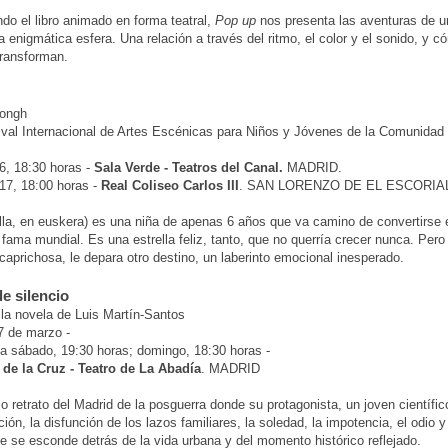
do el libro animado en forma teatral,
Pop up
nos presenta las aventuras de u
a enigmática esfera. Una relación a través del ritmo, el color y el sonido, y 
 transforman.
Jongh
ival Internacional de Artes Escénicas para Niños y Jóvenes de la Comunidad
6, 18:30 horas -
Sala Verde - Teatros del Canal.
MADRID.
17, 18:00 horas -
Real Coliseo Carlos III
. SAN LORENZO DE EL ESCORIA
lla, en euskera) es una niña de apenas 6 años que va camino de convertirse
e fama mundial. Es una estrella feliz, tanto, que no querría crecer nunca. Pero 
caprichosa, le depara otro destino, un laberinto emocional inesperado.
e silencio
e la novela de Luis Martín-Santos
7 de marzo -
a sábado, 19:30 horas; domingo, 18:30 horas -
 de la Cruz - Teatro de La Abadía
. MADRID
o retrato del Madrid de la posguerra donde su protagonista, un joven científi
ión, la disfunción de los lazos familiares, la soledad, la impotencia, el odio y
ue se esconde detrás de la vida urbana y del momento histórico reflejado.