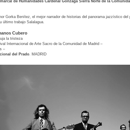
marcal de Humanidades Cardenal Gonzaga Sierra Norte de la Comunida
nor Gorka Benítez, el mejor narrador de historias del panorama jazzístico del 
u último trabajo Salalagua.
manos Cubero
ja la tristeza
val Internacional de Arte Sacro de la Comunidad de Madrid –
s –
ional del Prado
. MADRID