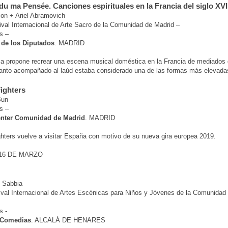
du ma Pensée. Canciones espirituales en la Francia del siglo XVI
on + Ariel Abramovich
val Internacional de Arte Sacro de la Comunidad de Madrid –
s –
de los Diputados
. MADRID
a propone recrear una escena musical doméstica en la Francia de mediados d
anto acompañado al laúd estaba considerado una de las formas más elevadas
Fighters
Sun
s –
enter Comunidad de Madrid
. MADRID
ghters vuelve a visitar España con motivo de su nueva gira europea 2019.
16 DE MARZO
i Sabbia
ival Internacional de Artes Escénicas para Niños y Jóvenes de la Comunidad
s -
 Comedias
. ALCALÁ DE HENARES