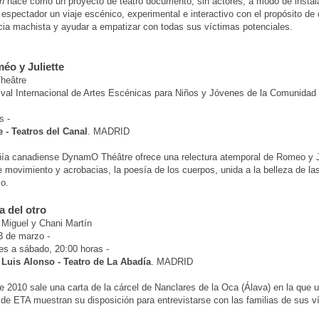
n
nace como un proyecto de teatro documento, sin actores, a modo de instal
 espectador un viaje escénico, experimental e interactivo con el propósito de d
ncia machista y ayudar a empatizar con todas sus víctimas potenciales.
méo y Juliette
heâtre
ival Internacional de Artes Escénicas para Niños y Jóvenes de la Comunidad
s -
 - Teatros del Canal
. MADRID
ía canadiense DynamO Théâtre ofrece una relectura atemporal de Romeo y J
de movimiento y acrobacias, la poesía de los cuerpos, unida a la belleza de la
co.
a del otro
Miguel y Chani Martín
3 de marzo -
es a sábado, 20:00 horas -
 Luis Alonso - Teatro de La Abadía
. MADRID
de 2010 sale una carta de la cárcel de Nanclares de la Oca (Álava) en la que 
 de ETA muestran su disposición para entrevistarse con las familias de sus v