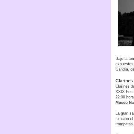
Bajo la te
expuestos 
Gandía, d
Clarines 
Clarines de
XXIX Festi
22:00 hora
Museo Nac
La gran sa
relación e
trompetas 