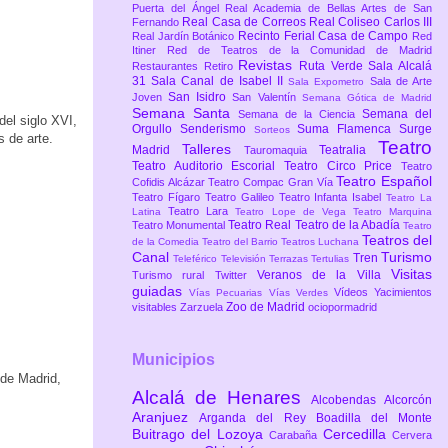
Puerta del Ángel
Real Academia de Bellas Artes de San
Real Casa de Correos
Real Coliseo Carlos III
Fernando
Recinto Ferial Casa de Campo
Real Jardín Botánico
Red
Itiner
Red de Teatros de la Comunidad de Madrid
Revistas
Ruta Verde
Sala Alcalá
Restaurantes
Retiro
31
Sala Canal de Isabel II
Sala de Arte
Sala Expometro
San Isidro
Joven
San Valentín
Semana Gótica de Madrid
Semana Santa
Semana del
Semana de la Ciencia
el siglo XVI,
Orgullo
Senderismo
Suma Flamenca
Surge
Sorteos
 de arte.
Teatro
Talleres
Madrid
Teatralia
Tauromaquia
Teatro Auditorio Escorial
Teatro Circo Price
Teatro
Teatro Español
Cofidis Alcázar
Teatro Compac Gran Vía
Teatro Fígaro
Teatro Galileo
Teatro Infanta Isabel
Teatro La
Teatro Lara
Latina
Teatro Lope de Vega
Teatro Marquina
Teatro Real
Teatro de la Abadía
Teatro Monumental
Teatro
Teatros del
de la Comedia
Teatro del Barrio
Teatros Luchana
Canal
Turismo
Tren
Teleférico
Televisión
Terrazas
Tertulias
Visitas
Veranos de la Villa
Turismo rural
Twitter
guiadas
Vídeos
Yacimientos
Vías Pecuarias
Vías Verdes
Zoo de Madrid
visitables
Zarzuela
ociopormadrid
Municipios
 de Madrid,
Alcalá de Henares
Alcobendas
Alcorcón
Aranjuez
Arganda del Rey
Boadilla del Monte
Buitrago del Lozoya
Cercedilla
Carabaña
Cervera