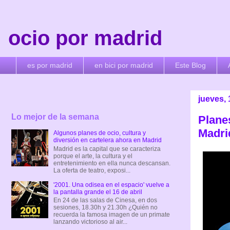
ocio por madrid
es por madrid
en bici por madrid
Este Blog
jueves,
Lo mejor de la semana
Plane
Madri
Algunos planes de ocio, cultura y
diversión en cartelera ahora en Madrid
Madrid es la capital que se caracteriza
porque el arte, la cultura y el
entretenimiento en ella nunca descansan.
La oferta de teatro, exposi...
'2001. Una odisea en el espacio' vuelve a
la pantalla grande el 16 de abril
En 24 de las salas de Cinesa, en dos
sesiones, 18.30h y 21.30h ¿Quién no
recuerda la famosa imagen de un primate
lanzando victorioso al air...