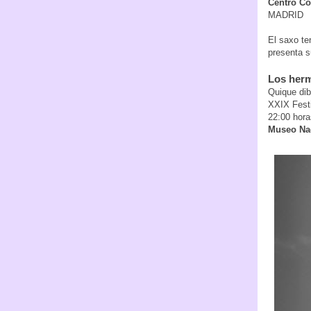
Centro Co
MADRID
El saxo te
presenta s
Los her
Quique dibu
XXIX Festi
22:00 hora
Museo Nac