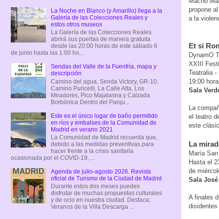
Macho Ma
propone al
La Noche en Blanco (y Amarillo) llega a la
Galería de las Colecciones Reales y
a la viole
estos otros museos
La Galería de las Colecciones Reales
abrirá sus puertas de manera gratuita
Et si Ro
desde las 20:00 horas de este sábado 6
de junio hasta las 1:00 ho...
DynamO T
XXIII Fest
Sendas del Valle de la Fuenfría, mapa y
Teatralia -
descripción
19:00 hora
Camino del agua, Senda Victory, GR-10,
Camino Puricelli, La Calle Alta, Los
Sala Verde
Miradores, Pico Majalasna y Calzada
Borbónica Dentro del Parqu...
La compañ
Este es el único lugar de baño permitido
el teatro 
en ríos y embalses de la Comunidad de
este clási
Madrid en verano 2021
La Comunidad de Madrid recuerda que,
La mirad
debido a las medidas preventivas para
hacer frente a la crisis sanitaria
María San 
ocasionada por el COVID-19, ...
Hasta el 2
de miércol
Agenda de julio-agosto 2026. Revista
oficial de Turismo de la Ciudad de Madrid
Sala José
Durante estos dos meses puedes
disfrutar de muchas propuestas culturales
A finales 
y de ocio en nuestra ciudad. Destaca:
disidentes
Veranos de la Villa Descarga ...