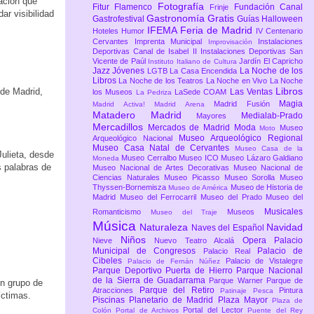
ación que
Fotografía
Fitur
Flamenco
Fundación Canal
Frinje
ar visibilidad
Gastronomía
Gratis
Gastrofestival
Guías
Halloween
IFEMA Feria de Madrid
Hoteles
Humor
IV Centenario
Cervantes
Imprenta Municipal
Instalaciones
Improvisación
Deportivas Canal de Isabel II
Instalaciones Deportivas San
Vicente de Paúl
Jardín El Capricho
Instituto Italiano de Cultura
Jazz
Jóvenes
La Noche de los
LGTB
La Casa Encendida
Libros
La Noche de los Teatros
La Noche en Vivo
La Noche
Libros
 de Madrid,
Las Ventas
los Museos
LaSede COAM
La Pedriza
Magia
Madrid Fusión
Madrid Activa!
Madrid Arena
Matadero Madrid
Medialab-Prado
Mayores
Mercadillos
Mercados de Madrid
Moda
Museo
Moto
Museo Arqueológico Regional
Arqueológico Nacional
Museo Casa Natal de Cervantes
Museo Casa de la
ulieta, desde
Museo Cerralbo
Museo ICO
Museo Lázaro Galdiano
Moneda
s palabras de
Museo Nacional de Artes Decorativas
Museo Nacional de
Ciencias Naturales
Museo Picasso
Museo Sorolla
Museo
Thyssen-Bornemisza
Museo de Historia de
Museo de América
Madrid
Museo del Ferrocarril
Museo del Prado
Museo del
Musicales
Romanticismo
Museos
Museo del Traje
Música
Naturaleza
Navidad
Naves del Español
Niños
Opera
Palacio
Nieve
Nuevo Teatro Alcalá
Municipal de Congresos
Palacio de
Palacio Real
Cibeles
Palacio de Vistalegre
Palacio de Fernán Núñez
Parque Deportivo Puerta de Hierro
Parque Nacional
de la Sierra de Guadarrama
Parque Warner
Parque de
un grupo de
Parque del Retiro
Atracciones
Pintura
Patinaje
Pesca
íctimas.
Piscinas
Planetario de Madrid
Plaza Mayor
Plaza de
Portal del Lector
Colón
Portal de Archivos
Puente del Rey