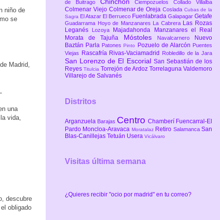
Chinchón
de Buitrago
Ciempozuelos
Collado Villalba
Colmenar Viejo
Colmenar de Oreja
n niño de
Coslada
Cubas de la
Fuenlabrada
Getafe
El Atazar
El Berrueco
Galapagar
Sagra
cómo se
Las Rozas
Guadarrama
Hoyo de Manzanares
La Cabrera
Leganés
Majadahonda
Manzanares el Real
Lozoya
Móstoles
Morata de Tajuña
Nuevo
Navalcarnero
Baztán
Parla
Pozuelo de Alarcón
Patones
Puentes
Pinto
Rascafría
Rivas-Vaciamadrid
Viejas
Robledillo de la Jara
San Lorenzo de El Escorial
San Sebastián de los
 de Madrid,
Reyes
Torrejón de Ardoz
Torrelaguna
Valdemoro
Titulcia
Villarejo de Salvanés
L
Distritos
 en una
la vida,
Centro
Arganzuela
Chamberí
Fuencarral-El
Barajas
Pardo
Moncloa-Aravaca
Retiro
San
Salamanca
Moratalaz
Blas-Canillejas
Tetuán
Usera
Vicálvaro
Visitas última semana
¿Quieres recibir "ocio por madrid" en tu correo?
co, descubre
 el obligado