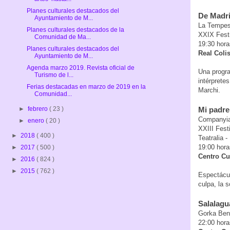
Planes culturales destacados del
De Madri
Ayuntamiento de M...
La Tempes
Planes culturales destacados de la
XXIX Festi
Comunidad de Ma...
19:30 hora
Planes culturales destacados del
Real Colis
Ayuntamiento de M...
Agenda marzo 2019. Revista oficial de
Una progra
Turismo de l...
intérprete
Ferias destacadas en marzo de 2019 en la
Marchi.
Comunidad...
Mi padre
►
febrero
( 23 )
Companyia
►
enero
( 20 )
XXIII Fest
►
2018
( 400 )
Teatralia -
19:00 hora
►
2017
( 500 )
Centro Cu
►
2016
( 824 )
►
2015
( 762 )
Espectácul
culpa, la s
Salalagu
Gorka Ben
22:00 hora