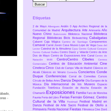
Etiquetas
2 de Mayo
Andén 0
App
Archivo Regional de la
Albergues
Arquitectura
Arte
Año
Comunidad de Madrid
Artesanía
Nuevo Chino
Biblioteca
Biblioteca Nacional
Baloncesto
Cabalgatas
Regional
Bibliotecas
Bicis
Birdwatching
Cabaret
Caja Mágica
Campamentos
Camino de Santiago
Carnaval
Carné Joven
Casa Museo Lope de Vega
Casa del
Catedral de la Almudena
Lector
Caza
Centro Cultural Coreano
Centro Daoíz y Velarde
Centro de Arte
Centro Cultural Galileo
Dos de Mayo
Centro de Exposiciones Arte Canal
Centro de
CentroCentro Cibeles
Natación M-86
Centros
Cine
Centros de Educación Ambiental
Comerciales
Circo
Cineteca
Club de Campo Villa de Madrid
Clásicos en
Conciertos
Conde
Alcalá
Clásicos en Verano
Comedia
Duque
Conferencias
Corral de Comedias
Cursos
Danza
Deporte
Círculo de Bellas Artes
Día Europeo de la
Día Internacional de los Museos
Música
Espacio
Fundación Telefónica
Estación de Atocha
Estación de
Exposiciones
Familia
Chamartín
Faro de Moncloa
sábado,
Ferias
Fernán Gómez. Centro
Faunia
Feria del Libro
oras -
Cultural de la Villa
Festival Madrid en
Festimad
Danza
Festival de Arte Sacro
Festival de Otoño a
Fiestas
Primavera
Fiesta Nacional
Filmoteca Cine Doré