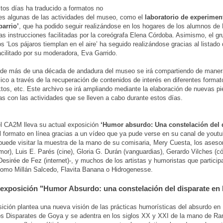
tos días ha traducido a formatos no
es algunas de las actividades del museo, como el
laboratorio de experimen
barrio’
, que ha podido seguir realizándose en los hogares de los alumnos de 
las instrucciones facilitadas por la coreógrafa Elena Córdoba. Asimismo, el gr
os ‘Los pájaros tiemplan en el aire’ ha seguido realizándose gracias al listado
facilitado por su moderadora, Eva Garrido.
 de más de una década de andadura del museo se irá compartiendo de maner
lico a través de la recuperación de contenidos de interés en diferentes format
xtos, etc. Este archivo se irá ampliando mediante la elaboración de nuevas p
as con las actividades que se lleven a cabo durante estos días.
l CA2M lleva su actual exposición
‘Humor absurdo: Una constelación del 
 formato en línea gracias a un vídeo que ya pude verse en su canal de youtu
 puede visitar la muestra de la mano de su comisaria, Mery Cuesta, los aseso
or), Luis E. Parés (cine), Gloria G. Durán (vanguardias), Gerardo Vilches (
 Desirée de Fez (internet)-, y muchos de los artistas y humoristas que particip
omo Millán Salcedo, Flavita Banana o Hidrogenesse.
 exposición "Humor Absurdo: una constelación del disparate en
ición plantea una nueva visión de las prácticas humorísticas del absurdo en
los Disparates de Goya y se adentra en los siglos XX y XXI de la mano de 