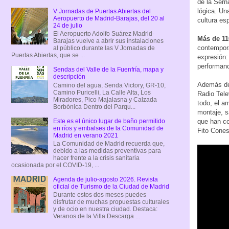
de la Sern
lógica. Un
V Jornadas de Puertas Abiertas del
Aeropuerto de Madrid-Barajas, del 20 al
cultura es
24 de julio
El Aeropuerto Adolfo Suárez Madrid-
Más de 11
Barajas vuelve a abrir sus instalaciones
contemporá
al público durante las V Jornadas de
Puertas Abiertas, que se ...
expresión: 
performa
Sendas del Valle de la Fuenfría, mapa y
descripción
Además del
Camino del agua, Senda Victory, GR-10,
Camino Puricelli, La Calle Alta, Los
Radio Tele
Miradores, Pico Majalasna y Calzada
todo, el a
Borbónica Dentro del Parqu...
montaje, s
Este es el único lugar de baño permitido
que han co
en ríos y embalses de la Comunidad de
Fito Cone
Madrid en verano 2021
La Comunidad de Madrid recuerda que,
debido a las medidas preventivas para
hacer frente a la crisis sanitaria
ocasionada por el COVID-19, ...
Agenda de julio-agosto 2026. Revista
oficial de Turismo de la Ciudad de Madrid
Durante estos dos meses puedes
disfrutar de muchas propuestas culturales
y de ocio en nuestra ciudad. Destaca:
Veranos de la Villa Descarga ...