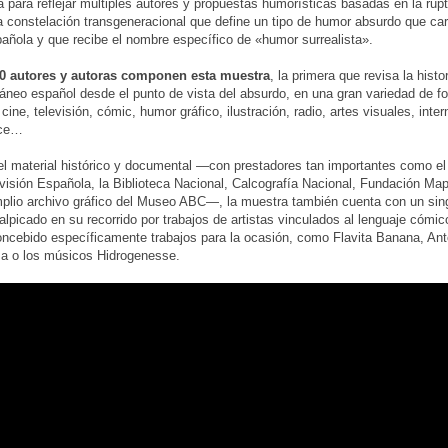
a para reflejar múltiples autores y propuestas humorísticas basadas en la rupt
a constelación transgeneracional que define un tipo de humor absurdo que car
pañola y que recibe el nombre específico de «humor surrealista».
0 autores y autoras componen esta muestra
, la primera que revisa la histo
neo español desde el punto de vista del absurdo, en una gran variedad de f
cine, televisión, cómic, humor gráfico, ilustración, radio, artes visuales, inter
nce…
 material histórico y documental —con prestadores tan importantes como el
visión Española, la Biblioteca Nacional, Calcografía Nacional, Fundación Map
mplio archivo gráfico del Museo ABC—, la muestra también cuenta con un sin
alpicado en su recorrido por trabajos de artistas vinculados al lenguaje cómic
ncebido específicamente trabajos para la ocasión, como Flavita Banana, Ant
sa o los músicos Hidrogenesse.