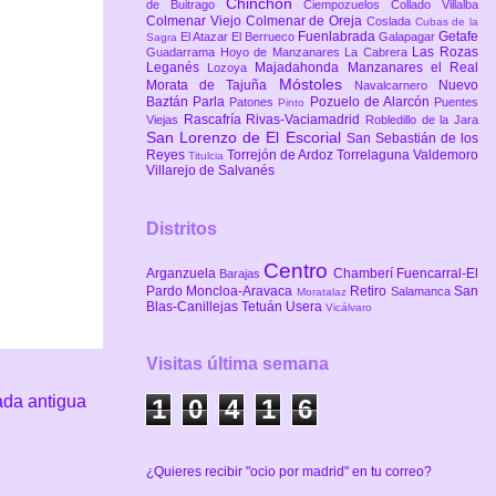
Chinchón
de Buitrago
Ciempozuelos
Collado Villalba
Colmenar Viejo
Colmenar de Oreja
Coslada
Cubas de la
Fuenlabrada
Getafe
El Atazar
El Berrueco
Galapagar
Sagra
Las Rozas
Guadarrama
Hoyo de Manzanares
La Cabrera
Leganés
Majadahonda
Manzanares el Real
Lozoya
Móstoles
Morata de Tajuña
Nuevo
Navalcarnero
Baztán
Parla
Pozuelo de Alarcón
Patones
Puentes
Pinto
Rascafría
Rivas-Vaciamadrid
Viejas
Robledillo de la Jara
San Lorenzo de El Escorial
San Sebastián de los
Reyes
Torrejón de Ardoz
Torrelaguna
Valdemoro
Titulcia
Villarejo de Salvanés
Distritos
Centro
Arganzuela
Chamberí
Fuencarral-El
Barajas
Pardo
Moncloa-Aravaca
Retiro
San
Salamanca
Moratalaz
Blas-Canillejas
Tetuán
Usera
Vicálvaro
Visitas última semana
ada antigua
1
0
4
1
6
¿Quieres recibir "ocio por madrid" en tu correo?