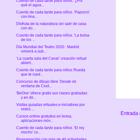
Cuento de cada tarde para niños. '¿Por
qué el agua...
Cuento de cada tarde para niños. 'Paporco'
con Ana...
Disfruta de la naturaleza sin salir de casa
con do...
Cuento de cada tarde para niños. 'La bolsa
de los ...
Día Mundial del Teatro 2020 : Madrid
volverá a sub...
‘La cuarta sala del Canal’ creación virtual
abiert...
Cuento de cada tarde para niños.'Rueda
que te rued...
Concurso de dibujo libre ‘Desde mi
ventana de Ciud...
'BeOne' ofrece gratis sus clases grabadas
y en dir...
Visitas guiadas virtuales e iniciativas por
redes ...
Entrada 
Cursos online gratuitos en bolsa,
aplicaciones móv...
Cuento de cada tarde para niños. 'El rey
mocho' co...
Programación con más de 40 actividades