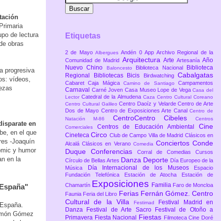
tación
Primaria
upo de lectura
Etiquetas
 de obras
2 de Mayo
Andén 0
App
Archivo Regional de la
Albergues
Arquitectura
Arte
Año
Comunidad de Madrid
Artesanía
Nuevo Chino
Biblioteca
Biblioteca Nacional
Baloncesto
a progresiva
Cabalgatas
Regional
Bibliotecas
Bicis
Birdwatching
os: vídeos,
Cabaret
Caja Mágica
Campamentos
Camino de Santiago
iezas
Carnaval
Carné Joven
Casa Museo Lope de Vega
Casa del
Catedral de la Almudena
Lector
Caza
Centro Cultural Coreano
Centro Daoíz y Velarde
Centro de Arte
Centro Cultural Galileo
Dos de Mayo
Centro de Exposiciones Arte Canal
Centro de
CentroCentro Cibeles
Natación M-86
Centros
disparate en
Cine
Centros de Educación Ambiental
Comerciales
be, en el que
Circo
Cineteca
Club de Campo Villa de Madrid
Clásicos en
res -Joaquín
Conciertos
Conde
Alcalá
Clásicos en Verano
Comedia
cómic y humor
Duque
Conferencias
Corral de Comedias
Cursos
an en la
Danza
Deporte
Círculo de Bellas Artes
Día Europeo de la
Día Internacional de los Museos
Música
Espacio
Fundación Telefónica
Estación de Atocha
Estación de
Exposiciones
Familia
Chamartín
Faro de Moncloa
 España"
Ferias
Fernán Gómez. Centro
Faunia
Feria del Libro
Cultural de la Villa
Festival Madrid en
Festimad
 España.
Danza
Festival de Arte Sacro
Festival de Otoño a
Ramón Gómez
Fiestas
Primavera
Fiesta Nacional
Filmoteca Cine Doré