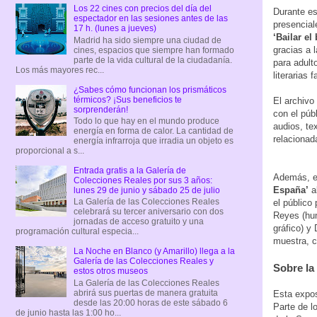
Los 22 cines con precios del día del
Durante es
espectador en las sesiones antes de las
presencial
17 h. (lunes a jueves)
‘Bailar el 
Madrid ha sido siempre una ciudad de
gracias a 
cines, espacios que siempre han formado
parte de la vida cultural de la ciudadanía.
para adult
Los más mayores rec...
literarias 
¿Sabes cómo funcionan los prismáticos
térmicos? ¡Sus beneficios te
El archivo
sorprenderán!
con el púb
Todo lo que hay en el mundo produce
audios, te
energía en forma de calor. La cantidad de
relacionad
energía infrarroja que irradia un objeto es
proporcional a s...
Entrada gratis a la Galería de
Además, e
Colecciones Reales por sus 3 años:
España’
al
lunes 29 de junio y sábado 25 de julio
La Galería de las Colecciones Reales
el público
celebrará su tercer aniversario con dos
Reyes (hum
jornadas de acceso gratuito y una
gráfico) y
programación cultural especia...
muestra, c
La Noche en Blanco (y Amarillo) llega a la
Galería de las Colecciones Reales y
Sobre la
estos otros museos
La Galería de las Colecciones Reales
abrirá sus puertas de manera gratuita
Esta expos
desde las 20:00 horas de este sábado 6
Parte de 
de junio hasta las 1:00 ho...