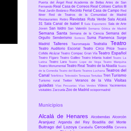
Puerta del Ángel
Real Academia de Bellas Artes de San
Real Casa de Correos
Real Coliseo Carlos III
Fernando
Recinto Ferial Casa de Campo
Real Jardín Botánico
Red
Itiner
Red de Teatros de la Comunidad de Madrid
Revistas
Ruta Verde
Sala Alcalá
Restaurantes
Retiro
31
Sala Canal de Isabel II
Sala de Arte
Sala Expometro
San Isidro
Joven
San Valentín
Semana Gótica de Madrid
Semana Santa
Semana del
Semana de la Ciencia
Orgullo
Senderismo
Suma Flamenca
Surge
Sorteos
Teatro
Talleres
Madrid
Teatralia
Tauromaquia
Teatro Auditorio Escorial
Teatro Circo Price
Teatro
Teatro Español
Cofidis Alcázar
Teatro Compac Gran Vía
Teatro Fígaro
Teatro Galileo
Teatro Infanta Isabel
Teatro La
Teatro Lara
Latina
Teatro Lope de Vega
Teatro Marquina
Teatro Real
Teatro de la Abadía
Teatro Monumental
Teatro
Teatros del
de la Comedia
Teatro del Barrio
Teatros Luchana
Canal
Turismo
Tren
Teleférico
Televisión
Terrazas
Tertulias
Visitas
Veranos de la Villa
Turismo rural
Twitter
guiadas
Vídeos
Yacimientos
Vías Pecuarias
Vías Verdes
Zoo de Madrid
visitables
Zarzuela
ociopormadrid
Municipios
Alcalá de Henares
Alcobendas
Alcorcón
Aranjuez
Arganda del Rey
Boadilla del Monte
Buitrago del Lozoya
Cercedilla
Carabaña
Cervera