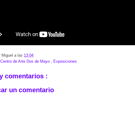
r
Miguel
a las
13:04
:
Centro de Arte Dos de Mayo
,
Exposiciones
y comentarios :
car un comentario