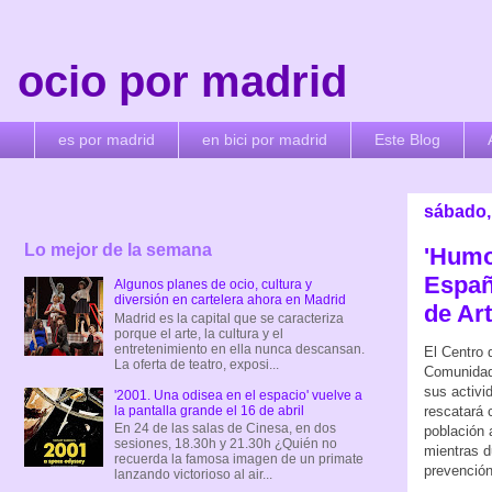
ocio por madrid
es por madrid
en bici por madrid
Este Blog
sábado,
Lo mejor de la semana
'Humo
Españ
Algunos planes de ocio, cultura y
diversión en cartelera ahora en Madrid
de Ar
Madrid es la capital que se caracteriza
porque el arte, la cultura y el
entretenimiento en ella nunca descansan.
El Centro 
La oferta de teatro, exposi...
Comunidad 
sus activi
'2001. Una odisea en el espacio' vuelve a
la pantalla grande el 16 de abril
rescatará 
En 24 de las salas de Cinesa, en dos
población 
sesiones, 18.30h y 21.30h ¿Quién no
mientras d
recuerda la famosa imagen de un primate
prevenció
lanzando victorioso al air...