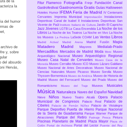
ura de la
Fotografía
Fitur
Flamenco
Fundación Canal
Frinje
acteriza la
Gastronomía
Gratis
Gastrofestival
Guías
Halloween
IFEMA Feria de Madrid
Hoteles
Humor
IV Centenario
Cervantes
Imprenta Municipal
Instalaciones
Improvisación
Deportivas Canal de Isabel II
Instalaciones Deportivas San
ria del humor
Vicente de Paúl
Jardín El Capricho
Instituto Italiano de Cultura
ormas de
Jazz
Jóvenes
La Noche de los
LGTB
La Casa Encendida
net,
Libros
La Noche de los Teatros
La Noche en Vivo
La Noche
Libros
Las Ventas
los Museos
LaSede COAM
La Pedriza
Magia
Madrid Fusión
Madrid Activa!
Madrid Arena
Matadero Madrid
 archivo de
Medialab-Prado
Mayores
Mercadillos
Mercados de Madrid
Moda
fre y, sobre
Museo
Moto
Museo Arqueológico Regional
Arqueológico Nacional
gular
Museo Casa Natal de Cervantes
Museo Casa de la
o del absurdo
Museo Cerralbo
Museo ICO
Museo Lázaro Galdiano
Moneda
oni Hervás,
Museo Nacional de Artes Decorativas
Museo Nacional de
Ciencias Naturales
Museo Picasso
Museo Sorolla
Museo
Thyssen-Bornemisza
Museo de Historia de
Museo de América
Madrid
Museo del Ferrocarril
Museo del Prado
Museo del
Musicales
Romanticismo
Museos
Museo del Traje
Música
Naturaleza
Navidad
Naves del Español
Niños
Opera
Palacio
Nieve
Nuevo Teatro Alcalá
Municipal de Congresos
Palacio de
Palacio Real
Cibeles
Palacio de Vistalegre
Palacio de Fernán Núñez
Parque Deportivo Puerta de Hierro
Parque Nacional
de la Sierra de Guadarrama
Parque Warner
Parque de
Parque del Retiro
Atracciones
Pintura
Patinaje
Pesca
Piscinas
Planetario de Madrid
Plaza Mayor
Plaza de
Portal del Lector
Colón
Portal de Archivos
Puente del Rey