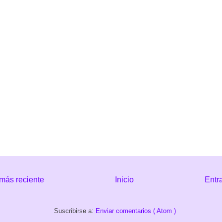
más reciente
Inicio
Entr
Suscribirse a:
Enviar comentarios ( Atom )