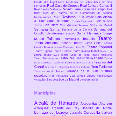
Puerta del Ángel
Real Academia de Bellas Artes de San
Real Casa de Correos
Real Coliseo Carlos III
Fernando
Recinto Ferial Casa de Campo
Real Jardín Botánico
Red
Itiner
Red de Teatros de la Comunidad de Madrid
Revistas
Ruta Verde
Sala Alcalá
Restaurantes
Retiro
31
Sala Canal de Isabel II
Sala de Arte
Sala Expometro
San Isidro
Joven
San Valentín
Semana Gótica de Madrid
Semana Santa
Semana del
Semana de la Ciencia
Orgullo
Senderismo
Suma Flamenca
Surge
Sorteos
Teatro
Talleres
Madrid
Teatralia
Tauromaquia
Teatro Auditorio Escorial
Teatro Circo Price
Teatro
Teatro Español
Cofidis Alcázar
Teatro Compac Gran Vía
Teatro Fígaro
Teatro Galileo
Teatro Infanta Isabel
Teatro La
Teatro Lara
Latina
Teatro Lope de Vega
Teatro Marquina
Teatro Real
Teatro de la Abadía
Teatro Monumental
Teatro
Teatros del
de la Comedia
Teatro del Barrio
Teatros Luchana
Canal
Turismo
Tren
Teleférico
Televisión
Terrazas
Tertulias
Visitas
Veranos de la Villa
Turismo rural
Twitter
guiadas
Vídeos
Yacimientos
Vías Pecuarias
Vías Verdes
Zoo de Madrid
visitables
Zarzuela
ociopormadrid
Municipios
Alcalá de Henares
Alcobendas
Alcorcón
Aranjuez
Arganda del Rey
Boadilla del Monte
Buitrago del Lozoya
Cercedilla
Carabaña
Cervera