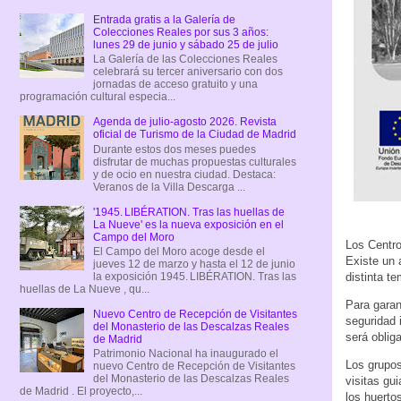
Entrada gratis a la Galería de
Colecciones Reales por sus 3 años:
lunes 29 de junio y sábado 25 de julio
La Galería de las Colecciones Reales
celebrará su tercer aniversario con dos
jornadas de acceso gratuito y una
programación cultural especia...
Agenda de julio-agosto 2026. Revista
oficial de Turismo de la Ciudad de Madrid
Durante estos dos meses puedes
disfrutar de muchas propuestas culturales
y de ocio en nuestra ciudad. Destaca:
Veranos de la Villa Descarga ...
'1945. LIBÉRATION. Tras las huellas de
La Nueve' es la nueva exposición en el
Campo del Moro
Los Centro
El Campo del Moro acoge desde el
Existe un 
jueves 12 de marzo y hasta el 12 de junio
distinta t
la exposición 1945. LIBÉRATION. Tras las
huellas de La Nueve , qu...
Para garan
Nuevo Centro de Recepción de Visitantes
seguridad 
del Monasterio de las Descalzas Reales
será oblig
de Madrid
Patrimonio Nacional ha inaugurado el
Los grupos
nuevo Centro de Recepción de Visitantes
del Monasterio de las Descalzas Reales
visitas gui
de Madrid . El proyecto,...
los huerto