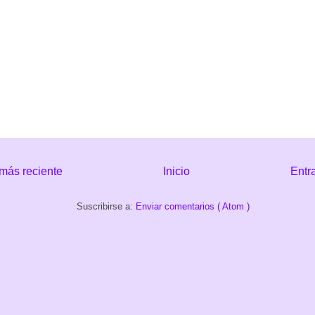
más reciente
Inicio
Entr
Suscribirse a:
Enviar comentarios ( Atom )