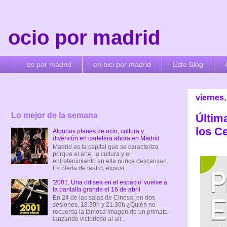
ocio por madrid
es por madrid
en bici por madrid
Este Blog
viernes,
Lo mejor de la semana
Últim
los C
Algunos planes de ocio, cultura y
diversión en cartelera ahora en Madrid
Madrid es la capital que se caracteriza
porque el arte, la cultura y el
entretenimiento en ella nunca descansan.
La oferta de teatro, exposi...
'2001. Una odisea en el espacio' vuelve a
la pantalla grande el 16 de abril
En 24 de las salas de Cinesa, en dos
sesiones, 18.30h y 21.30h ¿Quién no
recuerda la famosa imagen de un primate
lanzando victorioso al air...