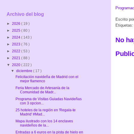
Programac
Archivo del blog
Escrito po
►
2026
( 19 )
Etiquetas
►
2025
( 80 )
►
2024
( 143 )
No ha
►
2023
( 76 )
►
2022
( 53 )
Publi
►
2021
( 88 )
▼
2020
( 222 )
▼
diciembre
( 17 )
Felicitación navideña de Madrid con el
mejor flamenco
Feria Mercado de Artesanía de la
Comunidad de Madr...
Programa de Visitas Guiadas Navideñas
con 3 opcion...
25 hoteles de la región en 'Regala-te
Madrid' #Mad...
Mapa ilustrado con los 14 enclaves
navideños de la...
Entradas a 6 euros en la pista de hielo en