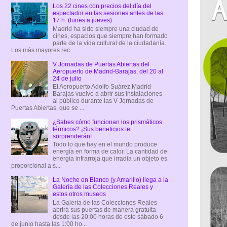
Los 22 cines con precios del día del
espectador en las sesiones antes de las
17 h. (lunes a jueves)
Madrid ha sido siempre una ciudad de
cines, espacios que siempre han formado
parte de la vida cultural de la ciudadanía.
Los más mayores rec...
V Jornadas de Puertas Abiertas del
Aeropuerto de Madrid-Barajas, del 20 al
24 de julio
El Aeropuerto Adolfo Suárez Madrid-
Barajas vuelve a abrir sus instalaciones
al público durante las V Jornadas de
Puertas Abiertas, que se ...
¿Sabes cómo funcionan los prismáticos
térmicos? ¡Sus beneficios te
sorprenderán!
Todo lo que hay en el mundo produce
energía en forma de calor. La cantidad de
energía infrarroja que irradia un objeto es
proporcional a s...
La Noche en Blanco (y Amarillo) llega a la
Galería de las Colecciones Reales y
estos otros museos
La Galería de las Colecciones Reales
abrirá sus puertas de manera gratuita
desde las 20:00 horas de este sábado 6
de junio hasta las 1:00 ho...