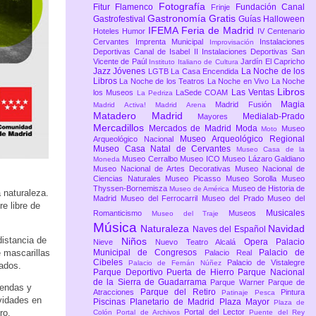
Fotografía
Fitur
Flamenco
Fundación Canal
Frinje
Gastronomía
Gratis
Gastrofestival
Guías
Halloween
IFEMA Feria de Madrid
Hoteles
Humor
IV Centenario
Cervantes
Imprenta Municipal
Instalaciones
Improvisación
Deportivas Canal de Isabel II
Instalaciones Deportivas San
Vicente de Paúl
Jardín El Capricho
Instituto Italiano de Cultura
Jazz
Jóvenes
La Noche de los
LGTB
La Casa Encendida
Libros
La Noche de los Teatros
La Noche en Vivo
La Noche
Libros
Las Ventas
los Museos
LaSede COAM
La Pedriza
Magia
Madrid Fusión
Madrid Activa!
Madrid Arena
Matadero Madrid
Medialab-Prado
Mayores
Mercadillos
Mercados de Madrid
Moda
Museo
Moto
Museo Arqueológico Regional
Arqueológico Nacional
Museo Casa Natal de Cervantes
Museo Casa de la
Museo Cerralbo
Museo ICO
Museo Lázaro Galdiano
Moneda
Museo Nacional de Artes Decorativas
Museo Nacional de
Ciencias Naturales
Museo Picasso
Museo Sorolla
Museo
Thyssen-Bornemisza
Museo de Historia de
Museo de América
 naturaleza.
Madrid
Museo del Ferrocarril
Museo del Prado
Museo del
e libre de
Musicales
Romanticismo
Museos
Museo del Traje
Música
Naturaleza
Navidad
Naves del Español
istancia de
Niños
Opera
Palacio
Nieve
Nuevo Teatro Alcalá
e mascarillas
Municipal de Congresos
Palacio de
Palacio Real
Cibeles
Palacio de Vistalegre
Palacio de Fernán Núñez
rados.
Parque Deportivo Puerta de Hierro
Parque Nacional
de la Sierra de Guadarrama
Parque Warner
Parque de
sendas y
Parque del Retiro
Atracciones
Pintura
Patinaje
Pesca
ividades en
Piscinas
Planetario de Madrid
Plaza Mayor
Plaza de
ro.
Portal del Lector
Colón
Portal de Archivos
Puente del Rey