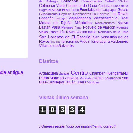
Chinchón
de Buitrago
Ciempozuelos
Collado Villalba
Colmenar Viejo
Colmenar de Oreja
Coslada
Cubas de la
Fuenlabrada
Getafe
El Atazar
El Berrueco
Galapagar
Sagra
Las Rozas
Guadarrama
Hoyo de Manzanares
La Cabrera
Leganés
Majadahonda
Manzanares el Real
Lozoya
Móstoles
Morata de Tajuña
Nuevo
Navalcarnero
Baztán
Parla
Pozuelo de Alarcón
Patones
Puentes
Pinto
Rascafría
Rivas-Vaciamadrid
Viejas
Robledillo de la Jara
San Lorenzo de El Escorial
San Sebastián de los
Reyes
Torrejón de Ardoz
Torrelaguna
Valdemoro
Titulcia
Villarejo de Salvanés
Distritos
Centro
ada antigua
Arganzuela
Chamberí
Fuencarral-El
Barajas
Pardo
Moncloa-Aravaca
Retiro
San
Salamanca
Moratalaz
Blas-Canillejas
Tetuán
Usera
Vicálvaro
Visitas última semana
1
0
3
3
4
¿Quieres recibir "ocio por madrid" en tu correo?