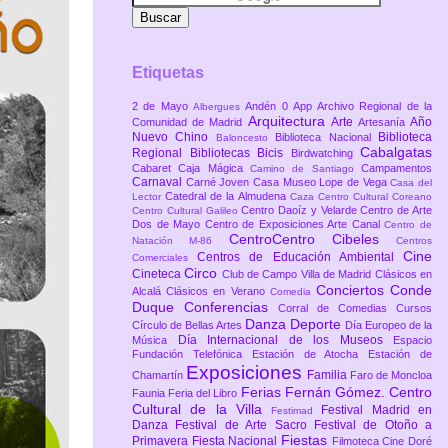
Etiquetas
2 de Mayo
Andén 0
App
Archivo Regional de la
Albergues
Arquitectura
Arte
Año
Comunidad de Madrid
Artesanía
Nuevo Chino
Biblioteca
Biblioteca Nacional
Baloncesto
Cabalgatas
Regional
Bibliotecas
Bicis
Birdwatching
Cabaret
Caja Mágica
Campamentos
Camino de Santiago
Carnaval
Carné Joven
Casa Museo Lope de Vega
Casa del
Catedral de la Almudena
Lector
Caza
Centro Cultural Coreano
Centro Daoíz y Velarde
Centro de Arte
Centro Cultural Galileo
Dos de Mayo
Centro de Exposiciones Arte Canal
Centro de
CentroCentro Cibeles
Natación M-86
Centros
Cine
Centros de Educación Ambiental
Comerciales
Circo
Cineteca
Club de Campo Villa de Madrid
Clásicos en
Conciertos
Conde
Alcalá
Clásicos en Verano
Comedia
Duque
Conferencias
Corral de Comedias
Cursos
Danza
Deporte
Círculo de Bellas Artes
Día Europeo de la
Día Internacional de los Museos
Música
Espacio
Fundación Telefónica
Estación de Atocha
Estación de
Exposiciones
Familia
Chamartín
Faro de Moncloa
Ferias
Fernán Gómez. Centro
Faunia
Feria del Libro
Cultural de la Villa
Festival Madrid en
Festimad
Danza
Festival de Arte Sacro
Festival de Otoño a
Fiestas
Primavera
Fiesta Nacional
Filmoteca Cine Doré