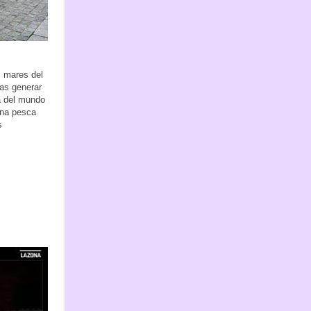
s mares del
as generar
a del mundo
una pesca
s