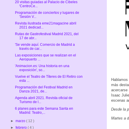
20 visitas guiadas al Palacio de Cibeles
'CentroCe...
Programación de conciertos y lugares de
'Sesión V...
Revista ilustrada eme21magacine abril
2021 dedicad...
Rutas de Gastrofestival Madrid 2021, del
17 de abr...
'Se vende aquí. Comercio de Madrid a
través de car...
Las exposiciones que se realizan en el
Aeropuerto ...
'Animacion.es: Una historia en una
exposición', so...
Vuelve el Teatro de Títeres de El Retiro con
Hablamos d
esta ...
más destac
Programación del Festival Madrid en
acercarse 
Danza 2021, de...
Isaac Juli
Agenda abril 2021. Revista oficial de
escenas a
Turismo de l...
6 planes para este Semana Santa en
Desde la p
Madrid: Teatro,...
Martes a d
►
marzo
( 12 )
►
febrero
( 4 )