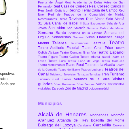
Puerta del Ángel
Real Academia de Bellas Artes de San
Real Casa de Correos
Real Coliseo Carlos III
Fernando
Recinto Ferial Casa de Campo
Real Jardín Botánico
Red
Itiner
Red de Teatros de la Comunidad de Madrid
Revistas
Ruta Verde
Sala Alcalá
Restaurantes
Retiro
31
Sala Canal de Isabel II
Sala de Arte
Sala Expometro
San Isidro
Joven
San Valentín
Semana Gótica de Madrid
Semana Santa
Semana del
Semana de la Ciencia
Orgullo
Senderismo
Suma Flamenca
Surge
Sorteos
Teatro
Talleres
Madrid
Teatralia
Tauromaquia
Teatro Auditorio Escorial
Teatro Circo Price
Teatro
Teatro Español
Cofidis Alcázar
Teatro Compac Gran Vía
Teatro Fígaro
Teatro Galileo
Teatro Infanta Isabel
Teatro La
Teatro Lara
Latina
Teatro Lope de Vega
Teatro Marquina
Teatro Real
Teatro de la Abadía
Teatro Monumental
Teatro
Teatros del
de la Comedia
Teatro del Barrio
Teatros Luchana
ospectiva.
Canal
Turismo
Tren
Teleférico
Televisión
Terrazas
Tertulias
eatro,
Visitas
Veranos de la Villa
Turismo rural
Twitter
guiadas
añada por
Vídeos
Yacimientos
Vías Pecuarias
Vías Verdes
Zoo de Madrid
visitables
Zarzuela
ociopormadrid
Municipios
Alcalá de Henares
Alcobendas
Alcorcón
Aranjuez
Arganda del Rey
Boadilla del Monte
Buitrago del Lozoya
Cercedilla
Carabaña
Cervera