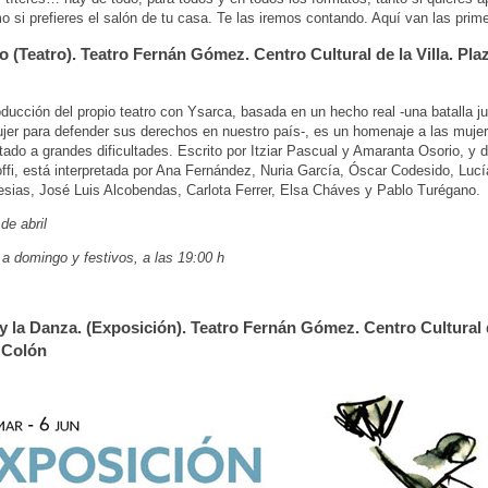
 si prefieres el salón de tu casa. Te las iremos contando. Aquí van las prim
to (Teatro). Teatro Fernán Gómez. Centro Cultural de la Villa. Pla
ducción del propio teatro con Ysarca, basada en un hecho real -una batalla jud
jer para defender sus derechos en nuestro país-, es un homenaje a las muje
tado a grandes dificultades. Escrito por Itziar Pascual y Amaranta Osorio, y di
ffi, está interpretada por Ana Fernández, Nuria García, Óscar Codesido, Lucí
lesias, José Luis Alcobendas, Carlota Ferrer, Elsa Cháves y Pablo Turégano.
de abril
a domingo y festivos, a las 19:00 h
 y la Danza. (Exposición). Teatro Fernán Gómez. Centro Cultural d
 Colón