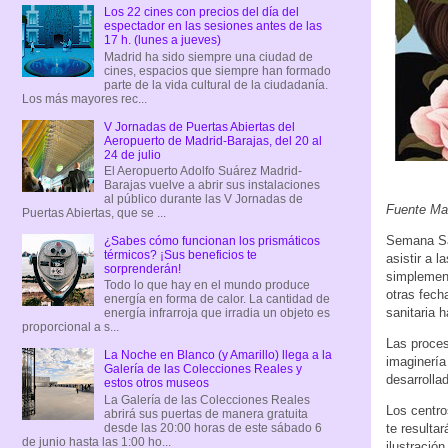
Los 22 cines con precios del día del
espectador en las sesiones antes de las
17 h. (lunes a jueves)
Madrid ha sido siempre una ciudad de
cines, espacios que siempre han formado
parte de la vida cultural de la ciudadanía.
Los más mayores rec...
V Jornadas de Puertas Abiertas del
Aeropuerto de Madrid-Barajas, del 20 al
24 de julio
El Aeropuerto Adolfo Suárez Madrid-
Barajas vuelve a abrir sus instalaciones
al público durante las V Jornadas de
Fuente Ma
Puertas Abiertas, que se ...
Semana Sa
¿Sabes cómo funcionan los prismáticos
térmicos? ¡Sus beneficios te
asistir a 
sorprenderán!
simplement
Todo lo que hay en el mundo produce
otras fech
energía en forma de calor. La cantidad de
sanitaria 
energía infrarroja que irradia un objeto es
proporcional a s...
Las proces
La Noche en Blanco (y Amarillo) llega a la
imaginería
Galería de las Colecciones Reales y
desarrolla
estos otros museos
La Galería de las Colecciones Reales
Los centro
abrirá sus puertas de manera gratuita
desde las 20:00 horas de este sábado 6
te resulta
de junio hasta las 1:00 ho...
ilustració