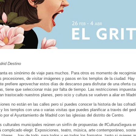
drid Destino
nta es sinónimo de viaje para muchos. Para otros es momento de recogimie
las procesiones, de visitar imágenes y pasos en los templos de la ciudad. Hay
e prefiere aprovechar estos días de descanso para disfrutar de una oferta cul
as, tiene que seleccionar más por falta de tiempo. Las restricciones impuestas
han trastocado nuestros planes, pero ocio y cultura se vuelven a aliar en Madri
iones no están en las calles pero sí puedes conocer la historia de las cofradí
 y los templos con una o varias visitas que puedes planificar a través del geo
do por el Ayuntamiento de Madrid con las iglesias del distrito de Centro.
s culturales municipales reúnen un sinfín de propuestas de #CulturaSegura en
rá complicado elegir. Exposiciones, teatro, música, arte contemporáneo, sosten
n, títeres… hay de todo, para todos y en todos los formatos, tanto si quieres a