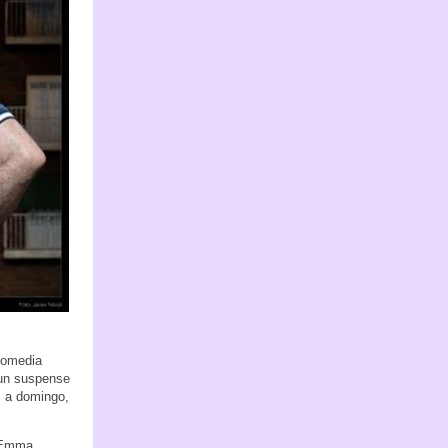
 comedia
 un suspense
s a domingo,
e Emma