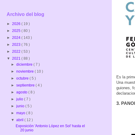
Archivo del blog
►
2026
( 19 )
►
2025
( 80 )
►
2024
( 143 )
►
2023
( 76 )
►
2022
( 53 )
▼
2021
( 88 )
►
diciembre
( 7 )
►
noviembre
( 10 )
Es la prim
►
octubre
( 5 )
Una muestr
►
septiembre
( 4 )
guiones, f
►
agosto
( 8 )
declaracio
►
julio
( 7 )
3. PANOR
►
junio
( 5 )
►
mayo
( 8 )
▼
abril
( 12 )
Exposición 'Antonio López en Sol' hasta el
20 junio