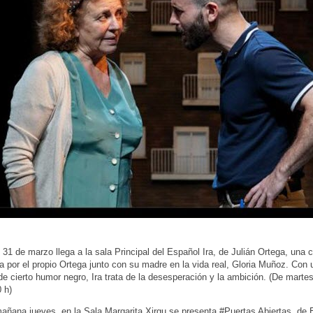
el 31 de marzo llega a la sala Principal del Español Ira, de Julián Ortega, una
da por el propio Ortega junto con su madre en la vida real, Gloria Muñoz. Con
de cierto humor negro, Ira trata de la desesperación y la ambición. (De marte
0 h)
añana jueves, en la Sala Margarita Xirgu se presenta #Puertas Abiertas, d