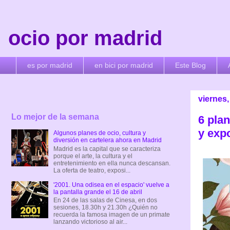
ocio por madrid
es por madrid
en bici por madrid
Este Blog
viernes,
Lo mejor de la semana
6 pla
y exp
Algunos planes de ocio, cultura y
diversión en cartelera ahora en Madrid
Madrid es la capital que se caracteriza
porque el arte, la cultura y el
entretenimiento en ella nunca descansan.
La oferta de teatro, exposi...
'2001. Una odisea en el espacio' vuelve a
la pantalla grande el 16 de abril
En 24 de las salas de Cinesa, en dos
sesiones, 18.30h y 21.30h ¿Quién no
recuerda la famosa imagen de un primate
lanzando victorioso al air...