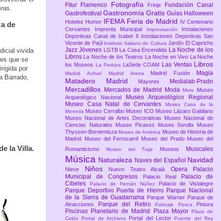
Fotografía
Fitur
Flamenco
Fundación Canal
Frinje
eras.
Gastronomía
Gratis
Gastrofestival
Guías
Halloween
IFEMA Feria de Madrid
Hoteles
Humor
IV Centenario
za de
Cervantes
Imprenta Municipal
Instalaciones
Improvisación
Deportivas Canal de Isabel II
Instalaciones Deportivas San
Vicente de Paúl
Jardín El Capricho
Instituto Italiano de Cultura
Jazz
Jóvenes
La Noche de los
icial vivida
LGTB
La Casa Encendida
Libros
La Noche de los Teatros
La Noche en Vivo
La Noche
res que se
Libros
Las Ventas
los Museos
LaSede COAM
La Pedriza
rigida por
Magia
Madrid Fusión
Madrid Activa!
Madrid Arena
a Barrado,
Matadero Madrid
Medialab-Prado
Mayores
Mercadillos
Mercados de Madrid
Moda
Museo
Moto
Museo Arqueológico Regional
Arqueológico Nacional
Museo Casa Natal de Cervantes
Museo Casa de la
Museo Cerralbo
Museo ICO
Museo Lázaro Galdiano
Moneda
Museo Nacional de Artes Decorativas
Museo Nacional de
Ciencias Naturales
Museo Picasso
Museo Sorolla
Museo
Thyssen-Bornemisza
Museo de Historia de
Museo de América
Madrid
Museo del Ferrocarril
Museo del Prado
Museo del
e la Villa.
Musicales
Romanticismo
Museos
Museo del Traje
Música
Naturaleza
Navidad
Naves del Español
Niños
Opera
Palacio
Nieve
Nuevo Teatro Alcalá
Municipal de Congresos
Palacio de
Palacio Real
Cibeles
Palacio de Vistalegre
Palacio de Fernán Núñez
Parque Deportivo Puerta de Hierro
Parque Nacional
de la Sierra de Guadarrama
Parque Warner
Parque de
Parque del Retiro
Atracciones
Pintura
Patinaje
Pesca
Piscinas
Planetario de Madrid
Plaza Mayor
Plaza de
Portal del Lector
Colón
Portal de Archivos
Puente del Rey