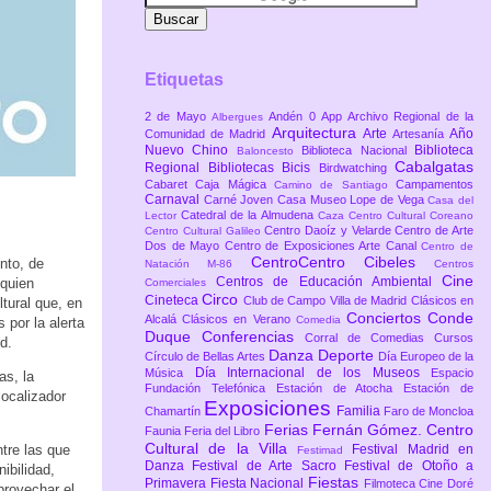
Etiquetas
2 de Mayo
Andén 0
App
Archivo Regional de la
Albergues
Arquitectura
Arte
Año
Comunidad de Madrid
Artesanía
Nuevo Chino
Biblioteca
Biblioteca Nacional
Baloncesto
Cabalgatas
Regional
Bibliotecas
Bicis
Birdwatching
Cabaret
Caja Mágica
Campamentos
Camino de Santiago
Carnaval
Carné Joven
Casa Museo Lope de Vega
Casa del
Catedral de la Almudena
Lector
Caza
Centro Cultural Coreano
Centro Daoíz y Velarde
Centro de Arte
Centro Cultural Galileo
Dos de Mayo
Centro de Exposiciones Arte Canal
Centro de
CentroCentro Cibeles
nto, de
Natación M-86
Centros
Cine
Centros de Educación Ambiental
 quien
Comerciales
Circo
Cineteca
Club de Campo Villa de Madrid
Clásicos en
tural que, en
Conciertos
Conde
Alcalá
Clásicos en Verano
Comedia
 por la alerta
Duque
Conferencias
Corral de Comedias
Cursos
d.
Danza
Deporte
Círculo de Bellas Artes
Día Europeo de la
Día Internacional de los Museos
Música
Espacio
as, la
Fundación Telefónica
Estación de Atocha
Estación de
localizador
Exposiciones
Familia
Chamartín
Faro de Moncloa
Ferias
Fernán Gómez. Centro
Faunia
Feria del Libro
Cultural de la Villa
tre las que
Festival Madrid en
Festimad
Danza
Festival de Arte Sacro
Festival de Otoño a
ibilidad,
Fiestas
Primavera
Fiesta Nacional
Filmoteca Cine Doré
provechar el