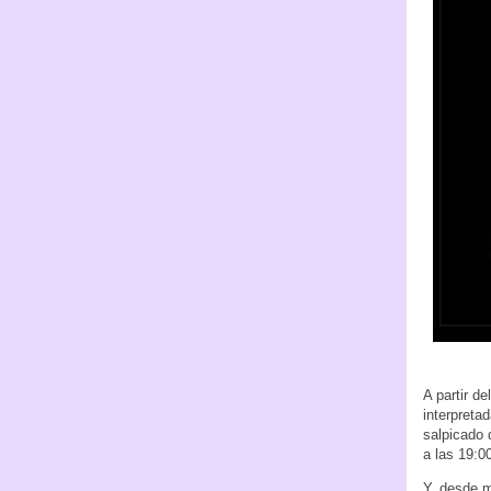
A partir d
interpreta
salpicado 
a las 19:0
Y, desde m