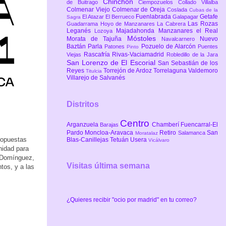
Chinchón
de Buitrago
Ciempozuelos
Collado Villalba
Colmenar Viejo
Colmenar de Oreja
Coslada
Cubas de la
Fuenlabrada
Getafe
El Atazar
El Berrueco
Galapagar
Sagra
Las Rozas
Guadarrama
Hoyo de Manzanares
La Cabrera
Leganés
Majadahonda
Manzanares el Real
Lozoya
Móstoles
Morata de Tajuña
Nuevo
Navalcarnero
Baztán
Parla
Pozuelo de Alarcón
Patones
Puentes
Pinto
Rascafría
Rivas-Vaciamadrid
Viejas
Robledillo de la Jara
San Lorenzo de El Escorial
San Sebastián de los
Reyes
Torrejón de Ardoz
Torrelaguna
Valdemoro
Titulcia
Villarejo de Salvanés
Distritos
Centro
Arganzuela
Chamberí
Fuencarral-El
Barajas
Pardo
Moncloa-Aravaca
Retiro
San
Salamanca
Moratalaz
ropuestas
Blas-Canillejas
Tetuán
Usera
Vicálvaro
nidad para
r Domínguez,
Visitas última semana
tos, y a las
¿Quieres recibir "ocio por madrid" en tu correo?