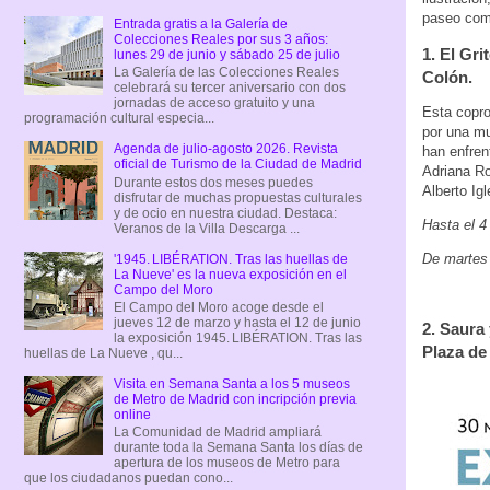
paseo como
Entrada gratis a la Galería de
Colecciones Reales por sus 3 años:
1. El Gri
lunes 29 de junio y sábado 25 de julio
La Galería de las Colecciones Reales
Colón.
celebrará su tercer aniversario con dos
jornadas de acceso gratuito y una
Esta copro
programación cultural especia...
por una mu
Agenda de julio-agosto 2026. Revista
han enfren
oficial de Turismo de la Ciudad de Madrid
Adriana Ro
Durante estos dos meses puedes
Alberto Ig
disfrutar de muchas propuestas culturales
y de ocio en nuestra ciudad. Destaca:
Hasta el 4 
Veranos de la Villa Descarga ...
De martes 
'1945. LIBÉRATION. Tras las huellas de
La Nueve' es la nueva exposición en el
Campo del Moro
El Campo del Moro acoge desde el
jueves 12 de marzo y hasta el 12 de junio
2. Saura
la exposición 1945. LIBÉRATION. Tras las
Plaza de
huellas de La Nueve , qu...
Visita en Semana Santa a los 5 museos
de Metro de Madrid con incripción previa
online
La Comunidad de Madrid ampliará
durante toda la Semana Santa los días de
apertura de los museos de Metro para
que los ciudadanos puedan cono...