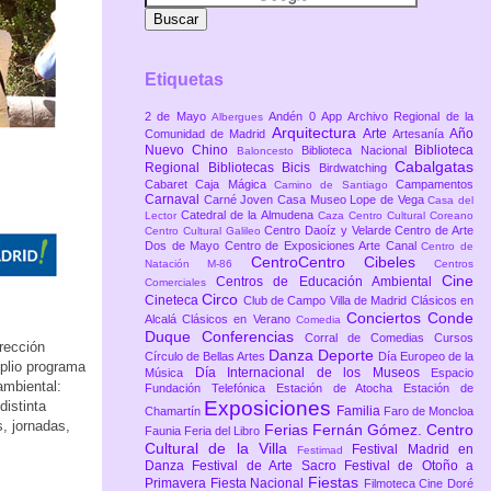
Etiquetas
2 de Mayo
Andén 0
App
Archivo Regional de la
Albergues
Arquitectura
Arte
Año
Comunidad de Madrid
Artesanía
Nuevo Chino
Biblioteca
Biblioteca Nacional
Baloncesto
Cabalgatas
Regional
Bibliotecas
Bicis
Birdwatching
Cabaret
Caja Mágica
Campamentos
Camino de Santiago
Carnaval
Carné Joven
Casa Museo Lope de Vega
Casa del
Catedral de la Almudena
Lector
Caza
Centro Cultural Coreano
Centro Daoíz y Velarde
Centro de Arte
Centro Cultural Galileo
Dos de Mayo
Centro de Exposiciones Arte Canal
Centro de
CentroCentro Cibeles
Natación M-86
Centros
Cine
Centros de Educación Ambiental
Comerciales
Circo
Cineteca
Club de Campo Villa de Madrid
Clásicos en
Conciertos
Conde
Alcalá
Clásicos en Verano
Comedia
Duque
Conferencias
Corral de Comedias
Cursos
rección
Danza
Deporte
Círculo de Bellas Artes
Día Europeo de la
mplio programa
Día Internacional de los Museos
Música
Espacio
ambiental:
Fundación Telefónica
Estación de Atocha
Estación de
Exposiciones
distinta
Familia
Chamartín
Faro de Moncloa
, jornadas,
Ferias
Fernán Gómez. Centro
Faunia
Feria del Libro
Cultural de la Villa
Festival Madrid en
Festimad
Danza
Festival de Arte Sacro
Festival de Otoño a
Fiestas
Primavera
Fiesta Nacional
Filmoteca Cine Doré