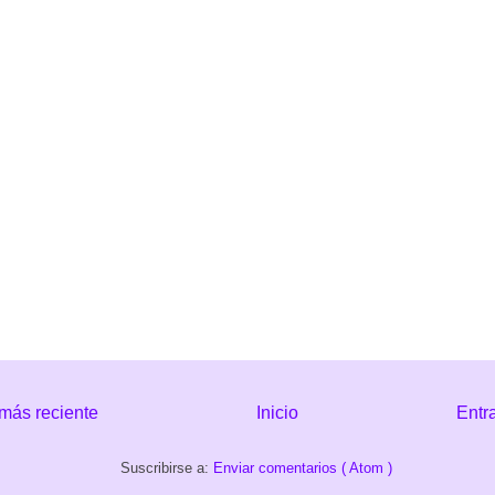
más reciente
Inicio
Entr
Suscribirse a:
Enviar comentarios ( Atom )