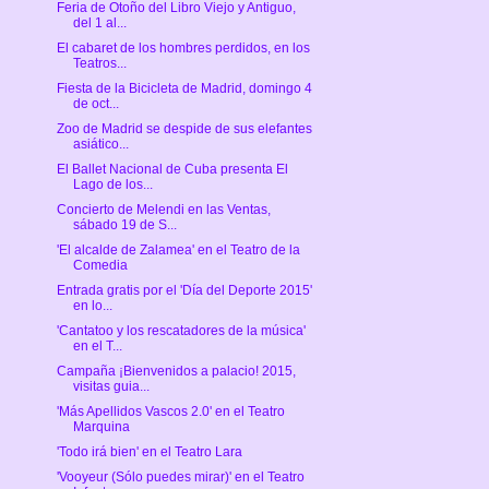
Feria de Otoño del Libro Viejo y Antiguo,
del 1 al...
El cabaret de los hombres perdidos, en los
Teatros...
Fiesta de la Bicicleta de Madrid, domingo 4
de oct...
Zoo de Madrid se despide de sus elefantes
asiático...
El Ballet Nacional de Cuba presenta El
Lago de los...
Concierto de Melendi en las Ventas,
sábado 19 de S...
'El alcalde de Zalamea' en el Teatro de la
Comedia
Entrada gratis por el 'Día del Deporte 2015'
en lo...
'Cantatoo y los rescatadores de la música'
en el T...
Campaña ¡Bienvenidos a palacio! 2015,
visitas guia...
'Más Apellidos Vascos 2.0' en el Teatro
Marquina
'Todo irá bien' en el Teatro Lara
'Vooyeur (Sólo puedes mirar)' en el Teatro