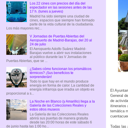
Los 22 cines con precios del día del
espectador en las sesiones antes de las
17 h. (lunes a jueves)
Madrid ha sido siempre una ciudad de
cines, espacios que siempre han formado
parte de la vida cultural de la ciudadanía.
Los más mayores rec...
V Jornadas de Puertas Abiertas del
Aeropuerto de Madrid-Barajas, del 20 al
24 de julio
El Aeropuerto Adolfo Suárez Madrid-
Barajas vuelve a abrir sus instalaciones
al público durante las V Jornadas de
Puertas Abiertas, que se ...
¿Sabes cómo funcionan los prismáticos
térmicos? ¡Sus beneficios te
sorprenderán!
Todo lo que hay en el mundo produce
energía en forma de calor. La cantidad de
energía infrarroja que irradia un objeto es
El Ayuntam
proporcional a s...
General de
de activid
La Noche en Blanco (y Amarillo) llega a la
Galería de las Colecciones Reales y
itinerarios
estos otros museos
temática m
La Galería de las Colecciones Reales
cuentacue
abrirá sus puertas de manera gratuita
desde las 20:00 horas de este sábado 6
de junio hasta las 1:00 ho...
Todas las 