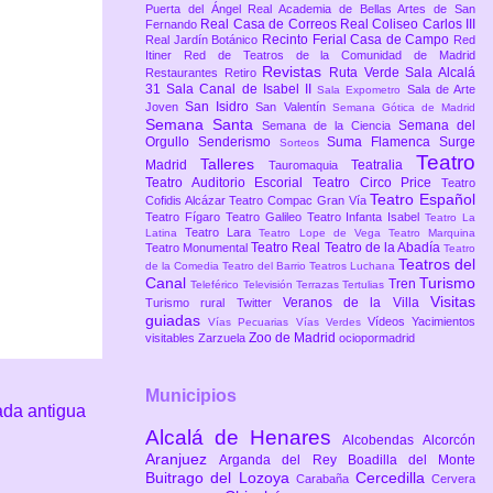
Puerta del Ángel
Real Academia de Bellas Artes de San
Real Casa de Correos
Real Coliseo Carlos III
Fernando
Recinto Ferial Casa de Campo
Real Jardín Botánico
Red
Itiner
Red de Teatros de la Comunidad de Madrid
Revistas
Ruta Verde
Sala Alcalá
Restaurantes
Retiro
31
Sala Canal de Isabel II
Sala de Arte
Sala Expometro
San Isidro
Joven
San Valentín
Semana Gótica de Madrid
Semana Santa
Semana del
Semana de la Ciencia
Orgullo
Senderismo
Suma Flamenca
Surge
Sorteos
Teatro
Talleres
Madrid
Teatralia
Tauromaquia
Teatro Auditorio Escorial
Teatro Circo Price
Teatro
Teatro Español
Cofidis Alcázar
Teatro Compac Gran Vía
Teatro Fígaro
Teatro Galileo
Teatro Infanta Isabel
Teatro La
Teatro Lara
Latina
Teatro Lope de Vega
Teatro Marquina
Teatro Real
Teatro de la Abadía
Teatro Monumental
Teatro
Teatros del
de la Comedia
Teatro del Barrio
Teatros Luchana
Canal
Turismo
Tren
Teleférico
Televisión
Terrazas
Tertulias
Visitas
Veranos de la Villa
Turismo rural
Twitter
guiadas
Vídeos
Yacimientos
Vías Pecuarias
Vías Verdes
Zoo de Madrid
visitables
Zarzuela
ociopormadrid
Municipios
ada antigua
Alcalá de Henares
Alcobendas
Alcorcón
Aranjuez
Arganda del Rey
Boadilla del Monte
Buitrago del Lozoya
Cercedilla
Carabaña
Cervera