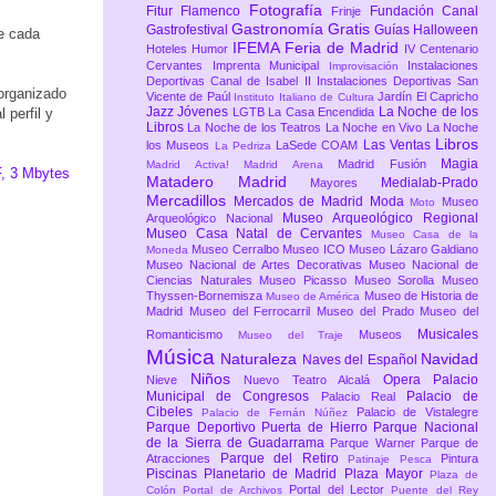
Fotografía
Fitur
Flamenco
Fundación Canal
Frinje
Gastronomía
Gratis
Gastrofestival
Guías
Halloween
de cada
IFEMA Feria de Madrid
Hoteles
Humor
IV Centenario
Cervantes
Imprenta Municipal
Instalaciones
Improvisación
Deportivas Canal de Isabel II
Instalaciones Deportivas San
 organizado
Vicente de Paúl
Jardín El Capricho
Instituto Italiano de Cultura
Jazz
Jóvenes
La Noche de los
 perfil y
LGTB
La Casa Encendida
Libros
La Noche de los Teatros
La Noche en Vivo
La Noche
Libros
Las Ventas
los Museos
LaSede COAM
La Pedriza
Magia
Madrid Fusión
Madrid Activa!
Madrid Arena
F, 3 Mbytes
Matadero Madrid
Medialab-Prado
Mayores
Mercadillos
Mercados de Madrid
Moda
Museo
Moto
Museo Arqueológico Regional
Arqueológico Nacional
Museo Casa Natal de Cervantes
Museo Casa de la
Museo Cerralbo
Museo ICO
Museo Lázaro Galdiano
Moneda
Museo Nacional de Artes Decorativas
Museo Nacional de
Ciencias Naturales
Museo Picasso
Museo Sorolla
Museo
Thyssen-Bornemisza
Museo de Historia de
Museo de América
Madrid
Museo del Ferrocarril
Museo del Prado
Museo del
Musicales
Romanticismo
Museos
Museo del Traje
Música
Naturaleza
Navidad
Naves del Español
Niños
Opera
Palacio
Nieve
Nuevo Teatro Alcalá
Municipal de Congresos
Palacio de
Palacio Real
Cibeles
Palacio de Vistalegre
Palacio de Fernán Núñez
Parque Deportivo Puerta de Hierro
Parque Nacional
de la Sierra de Guadarrama
Parque Warner
Parque de
Parque del Retiro
Atracciones
Pintura
Patinaje
Pesca
Piscinas
Planetario de Madrid
Plaza Mayor
Plaza de
Portal del Lector
Colón
Portal de Archivos
Puente del Rey