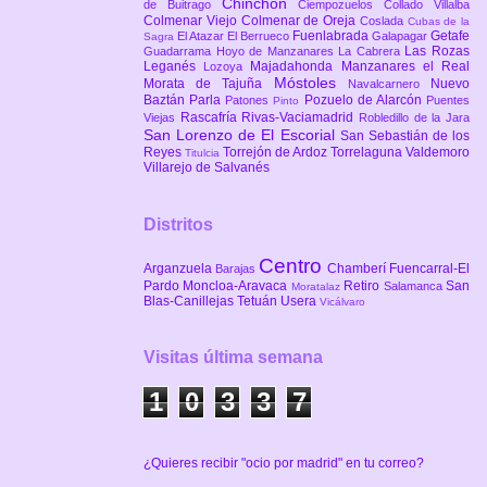
Chinchón
de Buitrago
Ciempozuelos
Collado Villalba
Colmenar Viejo
Colmenar de Oreja
Coslada
Cubas de la
Fuenlabrada
Getafe
El Atazar
El Berrueco
Galapagar
Sagra
Las Rozas
Guadarrama
Hoyo de Manzanares
La Cabrera
Leganés
Majadahonda
Manzanares el Real
Lozoya
Móstoles
Morata de Tajuña
Nuevo
Navalcarnero
Baztán
Parla
Pozuelo de Alarcón
Patones
Puentes
Pinto
Rascafría
Rivas-Vaciamadrid
Viejas
Robledillo de la Jara
San Lorenzo de El Escorial
San Sebastián de los
Reyes
Torrejón de Ardoz
Torrelaguna
Valdemoro
Titulcia
Villarejo de Salvanés
Distritos
Centro
Arganzuela
Chamberí
Fuencarral-El
Barajas
Pardo
Moncloa-Aravaca
Retiro
San
Salamanca
Moratalaz
Blas-Canillejas
Tetuán
Usera
Vicálvaro
Visitas última semana
1
0
3
3
7
¿Quieres recibir "ocio por madrid" en tu correo?