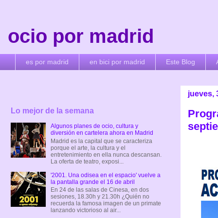
ocio por madrid
es por madrid
en bici por madrid
Este Blog
jueves,
Lo mejor de la semana
Progr
septi
Algunos planes de ocio, cultura y
diversión en cartelera ahora en Madrid
Madrid es la capital que se caracteriza
porque el arte, la cultura y el
entretenimiento en ella nunca descansan.
La oferta de teatro, exposi...
'2001. Una odisea en el espacio' vuelve a
la pantalla grande el 16 de abril
En 24 de las salas de Cinesa, en dos
sesiones, 18.30h y 21.30h ¿Quién no
recuerda la famosa imagen de un primate
lanzando victorioso al air...