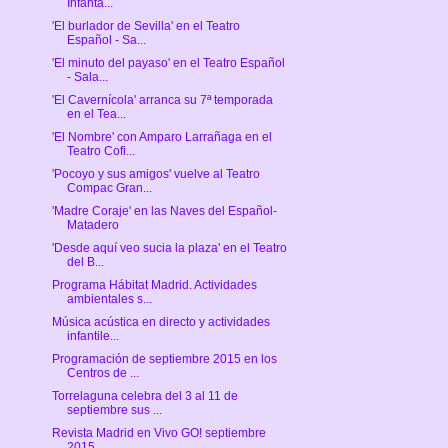
Infanta...
'El burlador de Sevilla' en el Teatro
Español - Sa...
'El minuto del payaso' en el Teatro Español
- Sala...
'El Cavernícola' arranca su 7ª temporada
en el Tea...
'El Nombre' con Amparo Larrañaga en el
Teatro Cofi...
'Pocoyo y sus amigos' vuelve al Teatro
Compac Gran...
'Madre Coraje' en las Naves del Español-
Matadero
'Desde aquí veo sucia la plaza' en el Teatro
del B...
Programa Hábitat Madrid. Actividades
ambientales s...
Música acústica en directo y actividades
infantile...
Programación de septiembre 2015 en los
Centros de ...
Torrelaguna celebra del 3 al 11 de
septiembre sus ...
Revista Madrid en Vivo GO! septiembre
2015