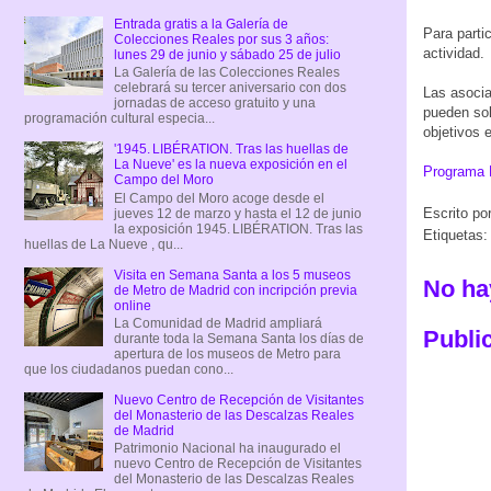
Entrada gratis a la Galería de
Para partic
Colecciones Reales por sus 3 años:
actividad.
lunes 29 de junio y sábado 25 de julio
La Galería de las Colecciones Reales
celebrará su tercer aniversario con dos
Las asocia
jornadas de acceso gratuito y una
pueden soli
programación cultural especia...
objetivos 
'1945. LIBÉRATION. Tras las huellas de
La Nueve' es la nueva exposición en el
Programa H
Campo del Moro
El Campo del Moro acoge desde el
Escrito po
jueves 12 de marzo y hasta el 12 de junio
la exposición 1945. LIBÉRATION. Tras las
Etiquetas
huellas de La Nueve , qu...
Visita en Semana Santa a los 5 museos
No ha
de Metro de Madrid con incripción previa
online
La Comunidad de Madrid ampliará
Publi
durante toda la Semana Santa los días de
apertura de los museos de Metro para
que los ciudadanos puedan cono...
Nuevo Centro de Recepción de Visitantes
del Monasterio de las Descalzas Reales
de Madrid
Patrimonio Nacional ha inaugurado el
nuevo Centro de Recepción de Visitantes
del Monasterio de las Descalzas Reales