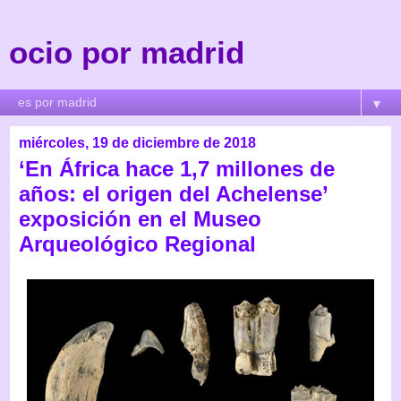
ocio por madrid
▼
miércoles, 19 de diciembre de 2018
‘En África hace 1,7 millones de
años: el origen del Achelense’
exposición en el Museo
Arqueológico Regional