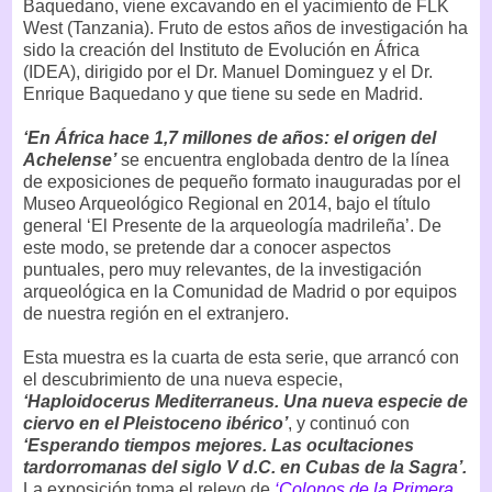
Baquedano, viene excavando en el yacimiento de FLK
West (Tanzania). Fruto de estos años de investigación ha
sido la creación del Instituto de Evolución en África
(IDEA), dirigido por el Dr. Manuel Dominguez y el Dr.
Enrique Baquedano y que tiene su sede en Madrid.
‘En África hace 1,7 millones de años: el origen del
Achelense’
se encuentra englobada dentro de la línea
de exposiciones de pequeño formato inauguradas por el
Museo Arqueológico Regional en 2014, bajo el título
general ‘El Presente de la arqueología madrileña’. De
este modo, se pretende dar a conocer aspectos
puntuales, pero muy relevantes, de la investigación
arqueológica en la Comunidad de Madrid o por equipos
de nuestra región en el extranjero.
Esta muestra es la cuarta de esta serie, que arrancó con
el descubrimiento de una nueva especie,
‘Haploidocerus Mediterraneus. Una nueva especie de
ciervo en el Pleistoceno ibérico’
, y continuó con
‘Esperando tiempos mejores. Las ocultaciones
tardorromanas del siglo V d.C. en Cubas de la Sagra’.
La exposición toma el relevo de
‘Colonos de la Primera