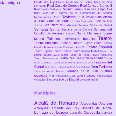
ada antigua
Puerta del Ángel
Real Academia de Bellas Artes de San
Real Casa de Correos
Real Coliseo Carlos III
Fernando
Recinto Ferial Casa de Campo
Real Jardín Botánico
Red
Itiner
Red de Teatros de la Comunidad de Madrid
Revistas
Ruta Verde
Sala Alcalá
Restaurantes
Retiro
31
Sala Canal de Isabel II
Sala de Arte
Sala Expometro
San Isidro
Joven
San Valentín
Semana Gótica de Madrid
Semana Santa
Semana del
Semana de la Ciencia
Orgullo
Senderismo
Suma Flamenca
Surge
Sorteos
Teatro
Talleres
Madrid
Teatralia
Tauromaquia
Teatro Auditorio Escorial
Teatro Circo Price
Teatro
Teatro Español
Cofidis Alcázar
Teatro Compac Gran Vía
Teatro Fígaro
Teatro Galileo
Teatro Infanta Isabel
Teatro La
Teatro Lara
Latina
Teatro Lope de Vega
Teatro Marquina
Teatro Real
Teatro de la Abadía
Teatro Monumental
Teatro
Teatros del
de la Comedia
Teatro del Barrio
Teatros Luchana
Canal
Turismo
Tren
Teleférico
Televisión
Terrazas
Tertulias
Visitas
Veranos de la Villa
Turismo rural
Twitter
guiadas
Vídeos
Yacimientos
Vías Pecuarias
Vías Verdes
Zoo de Madrid
visitables
Zarzuela
ociopormadrid
Municipios
Alcalá de Henares
Alcobendas
Alcorcón
Aranjuez
Arganda del Rey
Boadilla del Monte
Buitrago del Lozoya
Cercedilla
Carabaña
Cervera