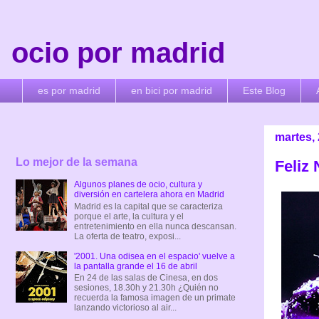
ocio por madrid
es por madrid
en bici por madrid
Este Blog
martes,
Lo mejor de la semana
Feliz 
Algunos planes de ocio, cultura y
diversión en cartelera ahora en Madrid
Madrid es la capital que se caracteriza
porque el arte, la cultura y el
entretenimiento en ella nunca descansan.
La oferta de teatro, exposi...
'2001. Una odisea en el espacio' vuelve a
la pantalla grande el 16 de abril
En 24 de las salas de Cinesa, en dos
sesiones, 18.30h y 21.30h ¿Quién no
recuerda la famosa imagen de un primate
lanzando victorioso al air...