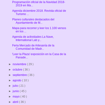
Programación oficial de la Navidad 2018-
2019 en Ma...
Agenda diciembre 2018. Revista oficial de
Turismo ...
Planes culturales destacados del
Ayuntamiento de M...
Mapa para recorrer y leer los 1.100 versos
en los ...
Agenda de actividades La Nave,
International Lab y...
Feria Mercado de Artesanía de la
Comunidad de Madr...
'Leer la Plaza' exposición en la Casa de la
Panade...
►
noviembre
( 29 )
►
octubre
( 36 )
►
septiembre
( 36 )
►
agosto
( 10 )
►
julio
( 21 )
►
junio
( 45 )
►
mayo
( 40 )
►
abril
( 36 )