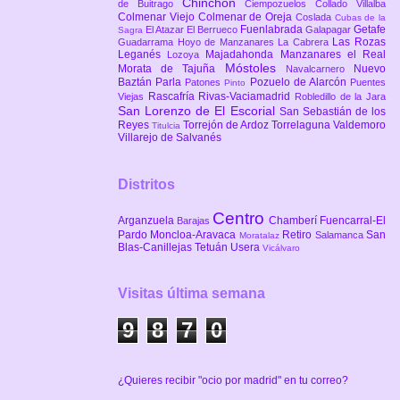
Chinchón
de Buitrago
Ciempozuelos
Collado Villalba
Colmenar Viejo
Colmenar de Oreja
Coslada
Cubas de la
Fuenlabrada
Getafe
El Atazar
El Berrueco
Galapagar
Sagra
Las Rozas
Guadarrama
Hoyo de Manzanares
La Cabrera
Leganés
Majadahonda
Manzanares el Real
Lozoya
Móstoles
Morata de Tajuña
Nuevo
Navalcarnero
Baztán
Parla
Pozuelo de Alarcón
Patones
Puentes
Pinto
Rascafría
Rivas-Vaciamadrid
Viejas
Robledillo de la Jara
San Lorenzo de El Escorial
San Sebastián de los
Reyes
Torrejón de Ardoz
Torrelaguna
Valdemoro
Titulcia
Villarejo de Salvanés
Distritos
Centro
Arganzuela
Chamberí
Fuencarral-El
Barajas
Pardo
Moncloa-Aravaca
Retiro
San
Salamanca
Moratalaz
Blas-Canillejas
Tetuán
Usera
Vicálvaro
Visitas última semana
9
8
7
0
¿Quieres recibir "ocio por madrid" en tu correo?