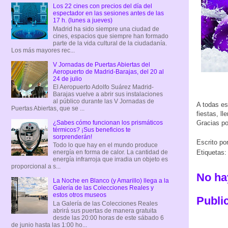
Los 22 cines con precios del día del
espectador en las sesiones antes de las
17 h. (lunes a jueves)
Madrid ha sido siempre una ciudad de
cines, espacios que siempre han formado
parte de la vida cultural de la ciudadanía.
Los más mayores rec...
V Jornadas de Puertas Abiertas del
Aeropuerto de Madrid-Barajas, del 20 al
24 de julio
El Aeropuerto Adolfo Suárez Madrid-
Barajas vuelve a abrir sus instalaciones
al público durante las V Jornadas de
A todas es
Puertas Abiertas, que se ...
fiestas, l
Gracias po
¿Sabes cómo funcionan los prismáticos
térmicos? ¡Sus beneficios te
sorprenderán!
Escrito po
Todo lo que hay en el mundo produce
Etiquetas
energía en forma de calor. La cantidad de
energía infrarroja que irradia un objeto es
proporcional a s...
No ha
La Noche en Blanco (y Amarillo) llega a la
Galería de las Colecciones Reales y
estos otros museos
Publi
La Galería de las Colecciones Reales
abrirá sus puertas de manera gratuita
desde las 20:00 horas de este sábado 6
de junio hasta las 1:00 ho...