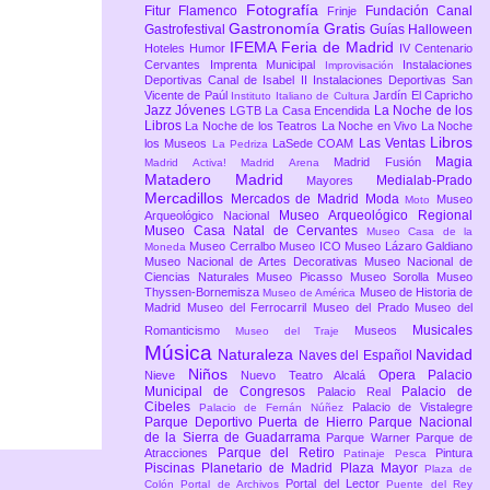
Fotografía
Fitur
Flamenco
Fundación Canal
Frinje
Gastronomía
Gratis
Gastrofestival
Guías
Halloween
IFEMA Feria de Madrid
Hoteles
Humor
IV Centenario
Cervantes
Imprenta Municipal
Instalaciones
Improvisación
Deportivas Canal de Isabel II
Instalaciones Deportivas San
Vicente de Paúl
Jardín El Capricho
Instituto Italiano de Cultura
Jazz
Jóvenes
La Noche de los
LGTB
La Casa Encendida
Libros
La Noche de los Teatros
La Noche en Vivo
La Noche
Libros
Las Ventas
los Museos
LaSede COAM
La Pedriza
Magia
Madrid Fusión
Madrid Activa!
Madrid Arena
Matadero Madrid
Medialab-Prado
Mayores
Mercadillos
Mercados de Madrid
Moda
Museo
Moto
Museo Arqueológico Regional
Arqueológico Nacional
Museo Casa Natal de Cervantes
Museo Casa de la
Museo Cerralbo
Museo ICO
Museo Lázaro Galdiano
Moneda
Museo Nacional de Artes Decorativas
Museo Nacional de
Ciencias Naturales
Museo Picasso
Museo Sorolla
Museo
Thyssen-Bornemisza
Museo de Historia de
Museo de América
Madrid
Museo del Ferrocarril
Museo del Prado
Museo del
Musicales
Romanticismo
Museos
Museo del Traje
Música
Naturaleza
Navidad
Naves del Español
Niños
Opera
Palacio
Nieve
Nuevo Teatro Alcalá
Municipal de Congresos
Palacio de
Palacio Real
Cibeles
Palacio de Vistalegre
Palacio de Fernán Núñez
Parque Deportivo Puerta de Hierro
Parque Nacional
de la Sierra de Guadarrama
Parque Warner
Parque de
Parque del Retiro
Atracciones
Pintura
Patinaje
Pesca
Piscinas
Planetario de Madrid
Plaza Mayor
Plaza de
Portal del Lector
Colón
Portal de Archivos
Puente del Rey