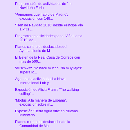
Programación de actividades de 'La
Navideña Feria ...
'Pongamos que hablo de Madrid',
exposición con 149...
‘Tren de Navidad 2018’ desde Príncipe Pío
a Pitis ...
Programa de actividades por el ‘Año Lorca
2019’ de...
Planes culturales destacados del
Ayuntamiento de M...
El Belén de la Real Casa de Correos con
más de 500...
‘Auschwitz. No hace mucho. No muy lejos’
supera lo...
Agenda de actividades La Nave,
International Lab y...
Exposición de Alicia Framis 'The walking
ceiling' ...
‘Modus. A la manera de España’,
exposición sobre m...
Exposición 'Tierra Agua Aire' en Nuevos
Ministerio...
Planes culturales destacados de la
Comunidad de Ma...