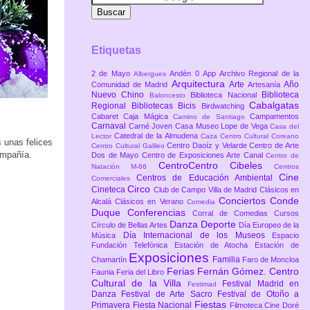
Etiquetas
2 de Mayo
Andén 0
App
Archivo Regional de la
Albergues
Arquitectura
Arte
Año
Comunidad de Madrid
Artesanía
Nuevo Chino
Biblioteca
Biblioteca Nacional
Baloncesto
Cabalgatas
Regional
Bibliotecas
Bicis
Birdwatching
Cabaret
Caja Mágica
Campamentos
Camino de Santiago
Carnaval
Carné Joven
Casa Museo Lope de Vega
Casa del
Catedral de la Almudena
Lector
Caza
Centro Cultural Coreano
 unas felices
Centro Daoíz y Velarde
Centro de Arte
Centro Cultural Galileo
ompañía.
Dos de Mayo
Centro de Exposiciones Arte Canal
Centro de
CentroCentro Cibeles
Natación M-86
Centros
Cine
Centros de Educación Ambiental
Comerciales
Circo
Cineteca
Club de Campo Villa de Madrid
Clásicos en
Conciertos
Conde
Alcalá
Clásicos en Verano
Comedia
Duque
Conferencias
Corral de Comedias
Cursos
Danza
Deporte
Círculo de Bellas Artes
Día Europeo de la
Día Internacional de los Museos
Música
Espacio
Fundación Telefónica
Estación de Atocha
Estación de
Exposiciones
Familia
Chamartín
Faro de Moncloa
Ferias
Fernán Gómez. Centro
Faunia
Feria del Libro
Cultural de la Villa
Festival Madrid en
Festimad
Danza
Festival de Arte Sacro
Festival de Otoño a
Fiestas
Primavera
Fiesta Nacional
Filmoteca Cine Doré