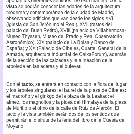
aportan los diferentes sentidos. De esta manera, con la
vista
se podrán conocer las edades de la arquitectura
moderna y contemporánea de la ciudad de Madrid,
observando edificios que van desde los siglos XVI
(iglesia de San Jerónimo el Real), XVII (restos del
palacio del Buen Retiro), XVIII (palacio de Villahermosa-
Museo Thyssen, Museo del Prado y Real Observatorio
Astronómico), XIX (palacio de La Bolsa y Banco de
España) y XX (Palacio de Cibeles, Cuartel General de la
Armada, arquitectura industrial de CaixaForum), además
de la sección de las calzadas y la alineación de la
arboleda en las aceras y el bulevar.
Con el
tacto
, se entrará en contacto con la flora del lugar
y los árboles singulares: el laurel de la plaza de Cibeles;
el madroño y el ginkgo de la plaza de la Lealtad; el
almez, los magnolios y la pícea del Himalaya de la plaza
de Murillo o el olmo de la calle de Ruiz de Alarcón. El
tacto y la vista también serán dos de los sentidos que
permitirán el disfrute de la feria del libro de la Cuesta de
Moyano.