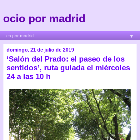
ocio por madrid
▼
domingo, 21 de julio de 2019
‘Salón del Prado: el paseo de los
sentidos’, ruta guiada el miércoles
24 a las 10 h