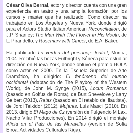
César Oliva Bernal
, actor y director, cuenta con una gran
experiencia en teatro y una amplia formación por los
cursos y master que ha realizado. Como director ha
trabajado en Los Ángeles y Nueva York, donde dirigió
para el Actors Studio Italian American
Reconciliation
, de
J.P. Shanley;
The Man With The Flower in His Mouth
, de
L. Pirandello, y
Rosemary with Ginger
, de E.A. Baker.
Ha publicado
La verdad del personaje teatral
, Murcia,
2004. Recibió las becas Fulbright y Séneca para estudiar
dirección en Nueva York, donde obtuvo el premio HOLA
como actor en 2000. En la Escuela Superior de Arte
Dramático, ha dirigido:
El fenómeno del mundo
occidental
(adaptación de The Playboy of the Western
World), de John M. Synge (2015),
Locus Romanus
(basado en Golfus de Roma), de Burt Shevelove y Larry
Gelbert (2013),
Ratas
(basado en El retablo del flautista),
de Jordi Teixidor (2012),
Mujeres
, Luis Masci (2010). En
2013, dirigió
El Mago de Oz
(versión de Fulgencio M Lax.
Nacho Vilar Producciones). En 2014 dirigió el montaje
Alicia en el País de las Maravillas
(versión de Sofía
Eiroa. Actividades Culturales Riga).