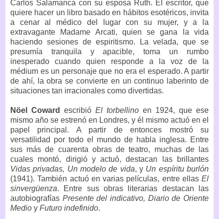
Carlos Salamanca con su esposa Ruth. El escritor, que
quiere hacer un libro basado en hábitos esotéricos, invita
a cenar al médico del lugar con su mujer, y a la
extravagante Madame Arcati, quien se gana la vida
haciendo sesiones de espiritismo. La velada, que se
presumía tranquila y apacible, toma un rumbo
inesperado cuando quien responde a la voz de la
médium es un personaje que no era el esperado. A partir
de ahí, la obra se convierte en un continuo laberinto de
situaciones tan irracionales como divertidas.
Nöel Coward
escribió
El torbellino
en 1924, que ese
mismo año se estrenó en Londres, y él mismo actuó en el
papel principal. A partir de entonces mostró su
versatilidad por todo el mundo de habla inglesa. Entre
sus más de cuarenta obras de teatro, muchas de las
cuales montó, dirigió y actuó, destacan las brillantes
Vidas privadas, Un modelo de vida
, y
Un espíritu burlón
(1941). También actuó en varias películas, entre ellas
El
sinvergüenza
. Entre sus obras literarias destacan las
autobiografías
Presente del indicativo, Diario de Oriente
Medio
y
Futuro indefinido
.