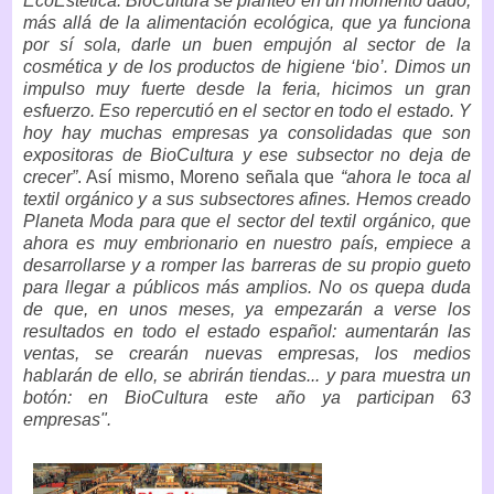
EcoEstética. BioCultura se planteó en un momento dado,
más allá de la alimentación ecológica, que ya funciona
por sí sola, darle un buen empujón al sector de la
cosmética y de los productos de higiene ‘bio’. Dimos un
impulso muy fuerte desde la feria, hicimos un gran
esfuerzo. Eso repercutió en el sector en todo el estado. Y
hoy hay muchas empresas ya consolidadas que son
expositoras de BioCultura y ese subsector no deja de
crecer”
. Así mismo, Moreno señala que
“ahora le toca al
textil orgánico y a sus subsectores afines. Hemos creado
Planeta Moda para que el sector del textil orgánico, que
ahora es muy embrionario en nuestro país, empiece a
desarrollarse y a romper las barreras de su propio gueto
para llegar a públicos más amplios. No os quepa duda
de que, en unos meses, ya empezarán a verse los
resultados en todo el estado español: aumentarán las
ventas, se crearán nuevas empresas, los medios
hablarán de ello, se abrirán tiendas... y para muestra un
botón: en BioCultura este año ya participan 63
empresas".