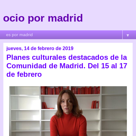
ocio por madrid
▼
jueves, 14 de febrero de 2019
Planes culturales destacados de la
Comunidad de Madrid. Del 15 al 17
de febrero