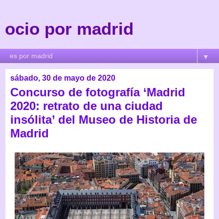
ocio por madrid
▼
sábado, 30 de mayo de 2020
Concurso de fotografía ‘Madrid
2020: retrato de una ciudad
insólita’ del Museo de Historia de
Madrid