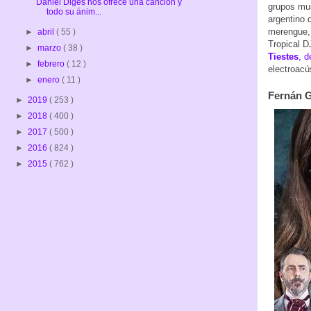
Daniel Diges nos ofrece una canción y
grupos mu
todo su ánim...
argentino 
merengue,
►
abril
( 55 )
Tropical D
►
marzo
( 38 )
Tiestes
, 
►
febrero
( 12 )
electroacú
►
enero
( 11 )
Fernán G
►
2019
( 253 )
►
2018
( 400 )
►
2017
( 500 )
►
2016
( 824 )
►
2015
( 762 )