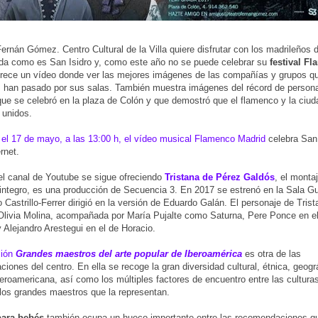
Fernán Gómez. Centro Cultural de la Villa quiere disfrutar con los madrileños 
da como es San Isidro y, como este año no se puede celebrar su
festival F
rece un vídeo donde ver las mejores imágenes de las compañías y grupos q
 han pasado por sus salas. También muestra imágenes del récord de person
ue se celebró en la plaza de Colón y que demostró que el flamenco y la ciud
 unidos.
 el 17 de mayo, a las 13:00 h, el vídeo musical Flamenco Madrid
celebra San 
rnet.
el canal de Youtube se sigue ofreciendo
Tristana de Pérez Galdós
, el monta
integro, es una producción de Secuencia 3. En 2017 se estrenó en la Sala Gu
 Castrillo-Ferrer dirigió en la versión de Eduardo Galán. El personaje de Trist
 Olivia Molina, acompañada por María Pujalte como Saturna, Pere Ponce en el
 Alejandro Arestegui en el de Horacio.
ción
Grandes maestros del arte popular de Iberoamérica
es otra de las
iones del centro. En ella se recoge la gran diversidad cultural, étnica, geogr
iberoamericana, así como los múltiples factores de encuentro entre las cultura
 los grandes maestros que la representan.
para bebés
también ocupa un hueco importante entre las recomendaciones q