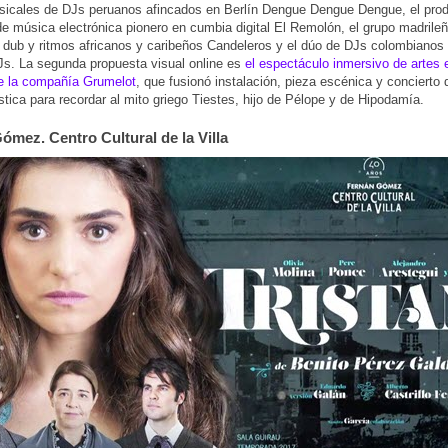
sicales de DJs peruanos afincados en Berlín Dengue Dengue Dengue, el prod
de música electrónica pionero en cumbia digital El Remolón, el grupo madrile
 dub y ritmos africanos y caribeños Candeleros y el dúo de DJs colombian
Js. La segunda propuesta visual online es
el espectáculo inmersivo de artes
de la compañía Grumelot
, que fusionó instalación, pieza escénica y concierto
stica para recordar al mito griego Tiestes, hijo de Pélope y de Hipodamía.
ómez. Centro Cultural de la Villa