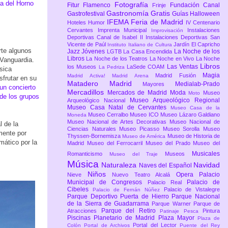
ta del Horno
Fotografía
Fitur
Flamenco
Fundación Canal
Frinje
Gastronomía
Gratis
Gastrofestival
Guías
Halloween
IFEMA Feria de Madrid
Hoteles
Humor
IV Centenario
Cervantes
Imprenta Municipal
Instalaciones
Improvisación
Deportivas Canal de Isabel II
Instalaciones Deportivas San
Vicente de Paúl
Jardín El Capricho
Instituto Italiano de Cultura
rte algunos
Jazz
Jóvenes
La Noche de los
LGTB
La Casa Encendida
Libros
La Noche de los Teatros
La Noche en Vivo
La Noche
Vanguardia.
Libros
Las Ventas
los Museos
LaSede COAM
La Pedriza
sica
Magia
Madrid Fusión
Madrid Activa!
Madrid Arena
sfrutar en su
Matadero Madrid
Medialab-Prado
Mayores
un concierto
Mercadillos
Mercados de Madrid
Moda
Museo
Moto
de los grupos
Museo Arqueológico Regional
Arqueológico Nacional
Museo Casa Natal de Cervantes
Museo Casa de la
Museo Cerralbo
Museo ICO
Museo Lázaro Galdiano
Moneda
Museo Nacional de Artes Decorativas
Museo Nacional de
l de la
Ciencias Naturales
Museo Picasso
Museo Sorolla
Museo
mente por
Thyssen-Bornemisza
Museo de Historia de
Museo de América
mático por la
Madrid
Museo del Ferrocarril
Museo del Prado
Museo del
Musicales
Romanticismo
Museos
Museo del Traje
Música
Naturaleza
Navidad
Naves del Español
Niños
Opera
Palacio
Nieve
Nuevo Teatro Alcalá
Municipal de Congresos
Palacio de
Palacio Real
Cibeles
Palacio de Vistalegre
Palacio de Fernán Núñez
Parque Deportivo Puerta de Hierro
Parque Nacional
de la Sierra de Guadarrama
Parque Warner
Parque de
Parque del Retiro
Atracciones
Pintura
Patinaje
Pesca
Piscinas
Planetario de Madrid
Plaza Mayor
Plaza de
Portal del Lector
Colón
Portal de Archivos
Puente del Rey