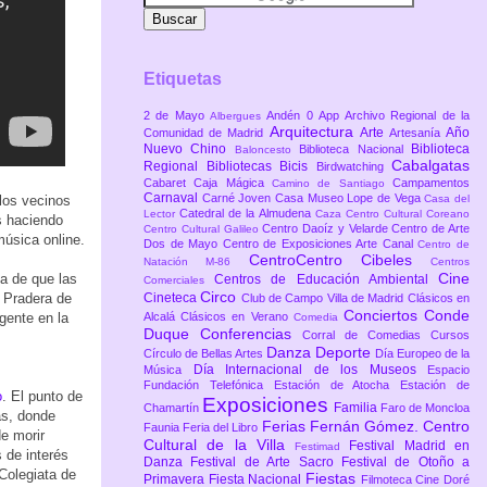
Etiquetas
2 de Mayo
Andén 0
App
Archivo Regional de la
Albergues
Arquitectura
Arte
Año
Comunidad de Madrid
Artesanía
Nuevo Chino
Biblioteca
Biblioteca Nacional
Baloncesto
Cabalgatas
Regional
Bibliotecas
Bicis
Birdwatching
Cabaret
Caja Mágica
Campamentos
Camino de Santiago
Carnaval
Carné Joven
Casa Museo Lope de Vega
 los vecinos
Casa del
Catedral de la Almudena
Lector
Caza
Centro Cultural Coreano
s haciendo
Centro Daoíz y Velarde
Centro de Arte
Centro Cultural Galileo
música online.
Dos de Mayo
Centro de Exposiciones Arte Canal
Centro de
CentroCentro Cibeles
Natación M-86
Centros
Cine
a de que las
Centros de Educación Ambiental
Comerciales
Circo
 Pradera de
Cineteca
Club de Campo Villa de Madrid
Clásicos en
Conciertos
Conde
 gente en la
Alcalá
Clásicos en Verano
Comedia
Duque
Conferencias
Corral de Comedias
Cursos
Danza
Deporte
Círculo de Bellas Artes
Día Europeo de la
Día Internacional de los Museos
Música
Espacio
Fundación Telefónica
Estación de Atocha
Estación de
o
. El punto de
Exposiciones
Familia
Chamartín
Faro de Moncloa
as, donde
Ferias
Fernán Gómez. Centro
Faunia
Feria del Libro
de morir
Cultural de la Villa
Festival Madrid en
Festimad
 de interés
Danza
Festival de Arte Sacro
Festival de Otoño a
 Colegiata de
Fiestas
Primavera
Fiesta Nacional
Filmoteca Cine Doré