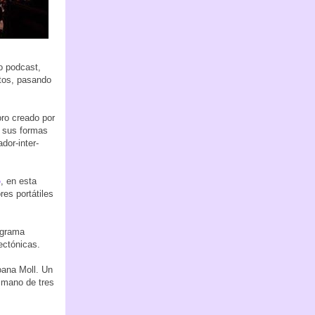
o podcast,
rtos, pasando
ro creado por
n sus formas
dor-inter-
o
, en esta
es portátiles
ograma
ectónicas.
oana Moll. Un
a mano de tres