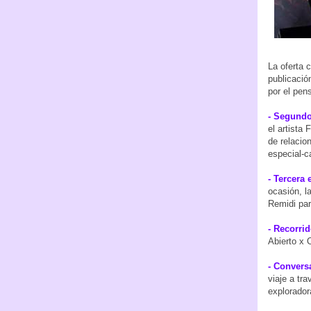
La oferta 
publicació
por el pen
- Segundo
el artista
de relacio
especial-ca
- Tercera 
ocasión, l
Remidi par
- Recorri
Abierto x 
- Conversa
viaje a tr
explorador