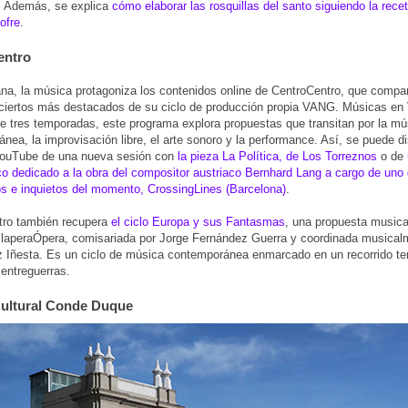
. Además, se explica
cómo elaborar las rosquillas del santo siguiendo la rece
ofre
.
entro
a, la música protagoniza los contenidos online de CentroCentro, que compa
ciertos más destacados de su ciclo de producción propia VANG. Músicas en 
 tres temporadas, este programa explora propuestas que transitan por la mú
nea, la improvisación libre, el arte sonoro y la performance. Así, se puede di
YouTube de una nueva sesión con
la pieza La Política, de Los Torreznos
o de
o dedicado a la obra del compositor austriaco Bernhard Lang a cargo de uno 
s e inquietos del momento, CrossingLines (Barcelona)
.
tro también recupera
el ciclo Europa y sus Fantasmas
, una propuesta musica
laperaÓpera, comisariada por Jorge Fernández Guerra y coordinada musical
 Iñesta. Es un ciclo de música contemporánea enmarcado en un recorrido te
entreguerras.
ultural Conde Duque