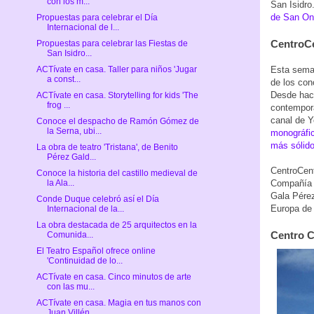
con los m...
San Isidro
de San On
Propuestas para celebrar el Día
Internacional de l...
CentroC
Propuestas para celebrar las Fiestas de
San Isidro...
Esta seman
ACTívate en casa. Taller para niños 'Jugar
a const...
de los con
Desde hace
ACTívate en casa. Storytelling for kids 'The
frog ...
contemporá
canal de 
Conoce el despacho de Ramón Gómez de
la Serna, ubi...
monográfic
más sólido
La obra de teatro 'Tristana', de Benito
Pérez Gald...
CentroCen
Conoce la historia del castillo medieval de
Compañía 
la Ala...
Gala Pérez
Conde Duque celebró así el Día
Europa de 
Internacional de la...
La obra destacada de 25 arquitectos en la
Centro C
Comunida...
El Teatro Español ofrece online
'Continuidad de lo...
ACTívate en casa. Cinco minutos de arte
con las mu...
ACTívate en casa. Magia en tus manos con
Juan Villén