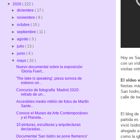
▼
2020
( 222 )
►
diciembre
( 17 )
►
noviembre
( 9 )
►
octubre
( 15 )
►
septiembre
( 11 )
►
agosto
( 3 )
►
julio
( 13 )
►
junio
( 6 )
Hoy es San
▼
mayo
( 32 )
con un víd
Nuevo documental sobre la exposición
visitas vi
'Gloria Fuert...
'The lake is speaking', pieza sonora de
El vídeo 
estreno on...
fiestas má
Concurso de fotografía ‘Madrid 2020:
San Isidro,
retrato de un...
calle de t
Accesibles medio millón de fotos de Martín
Santo...
Conoce el Museo de Arte Contemporáneo
El blog de
y el Planeta...
partida es
10 pinturas, esculturas y arquitecturas
vivió Isid
declaradas...
ahogado a 
como la ig
Documental 'San Isidro se pone flamenco'