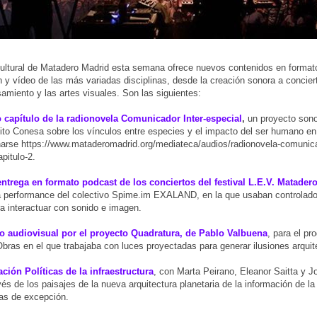
cultural de Matadero Madrid esta semana ofrece nuevos contenidos en format
n y vídeo de las más variadas disciplinas, desde la creación sonora a concie
samiento y las artes visuales. Son las siguientes:
 capítulo de la radionovela Comunicador Inter-especial
,
un proyecto sono
 Fito Conesa sobre los vínculos entre especies y el impacto del ser humano e
narse https://www.mataderomadrid.org/mediateca/audios/radionovela-comunica
pitulo-2.
entrega en formato podcast de los conciertos del festival L.E.V. Matader
a performance del colectivo Spime.im EXALAND, en la que usaban controlador
a interactuar con sonido e imagen.
do audiovisual por el proyecto Quadratura, de Pablo Valbuena
, para el pr
Obras en el que trabajaba con luces proyectadas para generar ilusiones arquit
ción Políticas de la infraestructura
, con Marta Peirano, Eleanor Saitta y J
avés de los paisajes de la nueva arquitectura planetaria de la información de l
as de excepción.