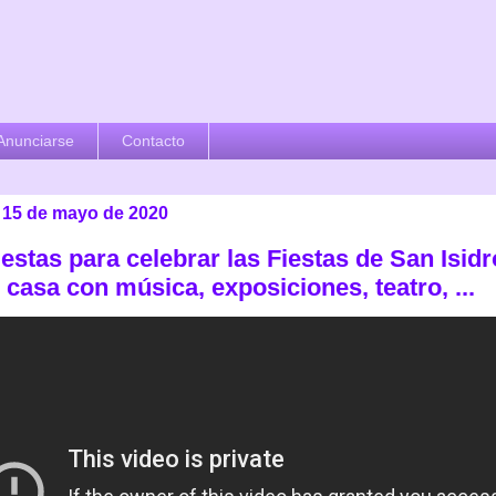
Anunciarse
Contacto
, 15 de mayo de 2020
estas para celebrar las Fiestas de San Isid
casa con música, exposiciones, teatro, ...