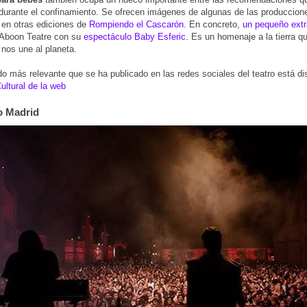
 durante el confinamiento. Se ofrecen imágenes de algunas de las produccion
 en otras ediciones de
Rompiendo el Cascarón
. En concreto,
un pequeño extr
Aboon Teatre con su
espectáculo Baby Esferic
. Es un homenaje a la tierra q
nos une al planeta.
do más relevante que se ha publicado en las redes sociales del teatro está d
ultural de la web
o Madrid