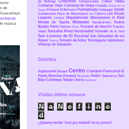
Chinchón
de Buitrago
Ciempozuelos
Collado Villalba
uctor
Colmenar Viejo
Colmenar de Oreja
Coslada
Cubas de la
ño de
Fuenlabrada
Getafe
El Atazar
El Berrueco
Galapagar
Sagra
os Guacamayo
Las Rozas
Guadarrama
Hoyo de Manzanares
La Cabrera
Leganés
Majadahonda
Manzanares el Real
Lozoya
 escénicas
Móstoles
Morata de Tajuña
Nuevo
Navalcarnero
 de música
Baztán
Parla
Pozuelo de Alarcón
Patones
Puentes
Pinto
Rascafría
Rivas-Vaciamadrid
Viejas
Robledillo de la Jara
San Lorenzo de El Escorial
San Sebastián de los
Reyes
Torrejón de Ardoz
Torrelaguna
Valdemoro
Titulcia
Villarejo de Salvanés
Distritos
Centro
Arganzuela
Chamberí
Fuencarral-El
Barajas
Pardo
Moncloa-Aravaca
Retiro
San
Salamanca
Moratalaz
Blas-Canillejas
Tetuán
Usera
Vicálvaro
Visitas última semana
N
a
N
e
f
i
n
e
d
¿Quieres recibir "ocio por madrid" en tu correo?