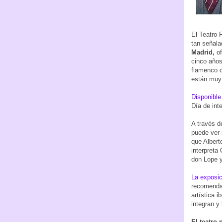
El Teatro 
tan señala
Madrid,
of
cinco años
flamenco q
están muy
Disponible
Día de inte
A través d
puede ver 
que Alberto
interpreta
don Lope y
La exposi
recomendac
artística 
integran y
El teatro 