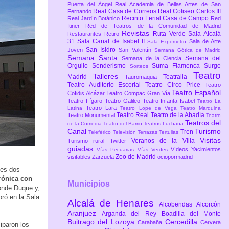
Puerta del Ángel
Real Academia de Bellas Artes de San
Real Casa de Correos
Real Coliseo Carlos III
Fernando
Recinto Ferial Casa de Campo
Real Jardín Botánico
Red
Itiner
Red de Teatros de la Comunidad de Madrid
Revistas
Ruta Verde
Sala Alcalá
Restaurantes
Retiro
31
Sala Canal de Isabel II
Sala de Arte
Sala Expometro
San Isidro
Joven
San Valentín
Semana Gótica de Madrid
Semana Santa
Semana del
Semana de la Ciencia
Orgullo
Senderismo
Suma Flamenca
Surge
Sorteos
Teatro
Talleres
Madrid
Teatralia
Tauromaquia
Teatro Auditorio Escorial
Teatro Circo Price
Teatro
Teatro Español
Cofidis Alcázar
Teatro Compac Gran Vía
Teatro Fígaro
Teatro Galileo
Teatro Infanta Isabel
Teatro La
Teatro Lara
Latina
Teatro Lope de Vega
Teatro Marquina
Teatro Real
Teatro de la Abadía
Teatro Monumental
Teatro
Teatros del
de la Comedia
Teatro del Barrio
Teatros Luchana
Canal
Turismo
Tren
Teleférico
Televisión
Terrazas
Tertulias
Visitas
Veranos de la Villa
Turismo rural
Twitter
guiadas
Vídeos
Yacimientos
Vías Pecuarias
Vías Verdes
Zoo de Madrid
visitables
Zarzuela
ociopormadrid
les dos
rónica con
Municipios
Conde Duque y,
ró en la Sala
Alcalá de Henares
Alcobendas
Alcorcón
Aranjuez
Arganda del Rey
Boadilla del Monte
Buitrago del Lozoya
Cercedilla
Carabaña
Cervera
iparon los