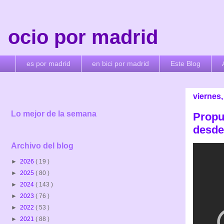
ocio por madrid
es por madrid
en bici por madrid
Este Blog
viernes
Lo mejor de la semana
Propu
desde 
Archivo del blog
►
2026
( 19 )
►
2025
( 80 )
►
2024
( 143 )
►
2023
( 76 )
►
2022
( 53 )
►
2021
( 88 )