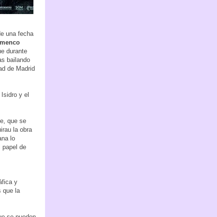
de una fecha
lamenco
ue durante
as bailando
ad de Madrid
Isidro y el
je, que se
irau la obra
ana lo
 papel de
áfica y
s que la
ue se pueden