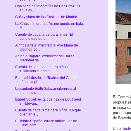
Una serie de fotografías de Paz Errázuriz
en la ex...
Guía y vídeo de los Castillos de Madrid
La Chachi interpreta 'Yo me quedo en bata,
Mariqui...
Cuento de cada tarde para niños. 'El
conejo que qu...
Ainhoa Arteta interpretó el Ave María de
Gounod po...
Antonio Najarro, exdirector del Ballet
Nacional de...
Cuento de cada tarde para niños.
'Cantando cuentos...
Blanca Li desde los Teatros del Canal
ofrece la pi...
La cantante Edith Salazar interpreta al
piano su o...
El Centro 
Isabel Coixet recita poemas de Lou Reed
propuestas
en 'Llevan...
música de
Cuento de cada tarde para niños. 'Lo que
por otra pa
cuentan e...
de Bóvedas
El Teatro Español ofrece online 'Las de
Caín', com...
En el
fest