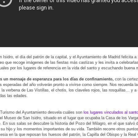
 Isidro, el día del patrón de la capital, y el Ayuntamiento de Madrid felicita a
eo que recoge imágenes de las fiestas más castizas y les invita a celebrarla
rtuales por los lugares de referencia en la vida del santo y escuchando buena 
es un mensaje de esperanza para los días de confinamiento,
con la certez
s esperadas del año volverán pronto a vivirse como siempre. Nos recuerda la
 la verbena de Las Vistillas, el chotis, los claveles rojos, las rosquillas… y a
odas las edades.
 Turismo del Ayuntamiento desvela cuáles son
los lugares vinculados al sant
 el Museo de San Isidro, situado en el lugar que ocupaba la Casa de los Varg
ro. En sus salas se descubre la historia del Pozo del Milagro, en el que salvó 
su hijo y los momentos importantes de su vida. También recorre otros puntos
lesia en la que reposan los huesos del patrón, la Capilla del Obispo y la Real