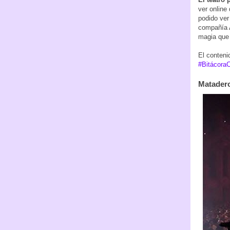
ver online
podido ver
compañía 
magia que 
El conteni
#BitácoraC
Matader