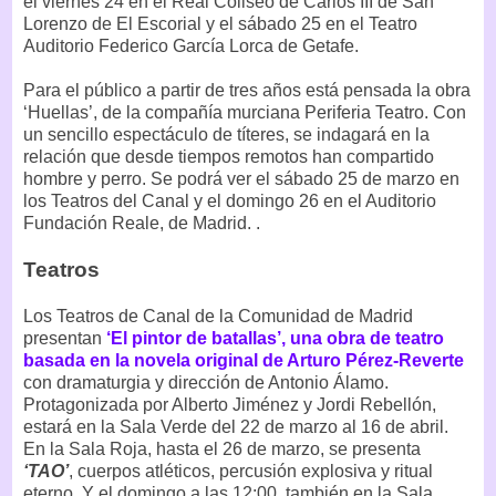
el viernes 24 en el Real Coliseo de Carlos III de San
Lorenzo de El Escorial y el sábado 25 en el Teatro
Auditorio Federico García Lorca de Getafe.
Para el público a partir de tres años está pensada la obra
‘Huellas’, de la compañía murciana Periferia Teatro. Con
un sencillo espectáculo de títeres, se indagará en la
relación que desde tiempos remotos han compartido
hombre y perro. Se podrá ver el sábado 25 de marzo en
los Teatros del Canal y el domingo 26 en el Auditorio
Fundación Reale, de Madrid. .
Teatros
Los Teatros de Canal de la Comunidad de Madrid
presentan
‘El pintor de batallas’, una obra de teatro
basada en la novela original de Arturo Pérez-Reverte
con dramaturgia y dirección de Antonio Álamo.
Protagonizada por Alberto Jiménez y Jordi Rebellón,
estará en la Sala Verde del 22 de marzo al 16 de abril.
En la Sala Roja, hasta el 26 de marzo, se presenta
‘TAO’
, cuerpos atléticos, percusión explosiva y ritual
eterno. Y el domingo a las 12:00, también en la Sala